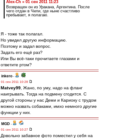
Alex-Ch » 01 сен 2011 11:23
Возвращен он из Уракана, Аргентина. После
чего отдан в Чили, где ныне счастливо
пребывает, я полагаю.
Я - тоже так полагал.
Но увидел другую информацию.
Поэтому и задал вопрос.
Задать его ещё раз?
Или Вы всё-таки прочитаете глазами и
ответите ртом?
inkero
-
01 сен 2011 10:28
Matvey99
, Жано, по уму, надо на фланг
наигрывать. Тогда на подмену сгодится. С
другой стороны у нас Деми и Кариоку с трудом
можно назвать собаками, имхо немного другие
функции у них.
MGD
-
01 сен 2011 10:27
Довольно забавное фото поместил у себя на