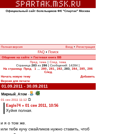
Официальный сайт болельщиков ФК "Спартак" Москва
Полная версия
Вход
•
Регистрация
FAQ
•
Поиск
Общение на сайте
Гостевая книга ВВ
»
Пред. тема
|
След. тема
Страница
283
из
286
[ Сообщений: 14284 ]
На страницу
Пред.
1
...
280
,
281
,
282
,
283
,
284
,
285
,
286
След.
Начать новую тему
Добавить
Версия для печати
01.09.2011 - 30.09.2011
Мирный_Атом
-
01 сен 2011 11:12
Eagle74 » 01 сен 2011, 10:56
Хуйня полная.
и я о том же.
или тебе кучу смайликов нужно ставить, чтоб