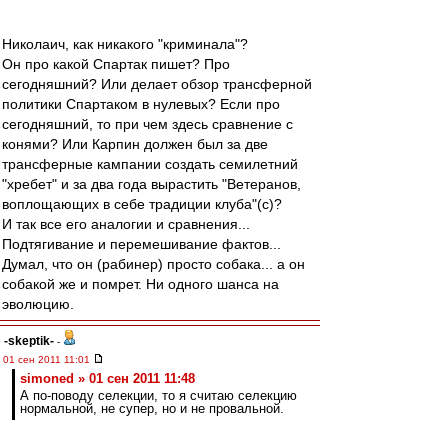
Николаич, как никакого "криминала"?
Он про какой Спартак пишет? Про
сегодняшний? Или делает обзор трансферной
политики Спартаком в нулевых? Если про
сегодняшний, то при чем здесь сравнение с
конями? Или Карпин должен был за две
трансферные кампании создать семилетний
"хребет" и за два года вырастить "Ветеранов,
воплощающих в себе традиции клуба"(с)?
И так все его аналогии и сравнения...
Подтягивание и перемешивание фактов...
Думал, что он (рабинер) просто собака... а он
собакой же и помрет. Ни одного шанса на
эволюцию.
-skeptik-
-
01 сен 2011 11:01
simoned » 01 сен 2011 11:48
А по-поводу селекции, то я считаю селекцию
нормальной, не супер, но и не провальной.