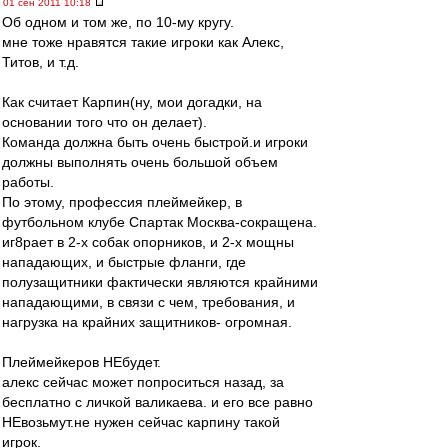
01 сен 2011 10:18
Об одном и том же, по 10-му кругу.
мне тоже нравятся такие игроки как Алекс,
Титов, и т.д.
Как считает Карпин(ну, мои догадки, на
основании того что он делает).
Команда должна быть очень быстрой.и игроки
должны выполнять очень большой объем
работы.
По этому, профессия плеймейкер, в
футбольном клубе Спартак Москва-сокращена.
иг8рает в 2-х собак опорников, и 2-х мощны
нападающих, и быстрые фланги, где
полузащитники фактически являются крайними
нападающими, в связи с чем, требования, и
нагрузка на крайних защитников- огромная.
Плеймейкеров НЕбудет.
алекс сейчас может попроситься назад, за
бесплатно с личкой валикаева. и его все равно
НЕвозьмут.не нужен сейчас карпину такой
игрок.