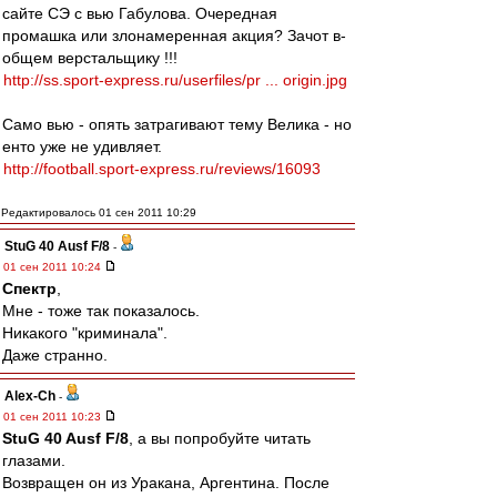
сайте СЭ с вью Габулова. Очередная
промашка или злонамеренная акция? Зачот в-
общем верстальщику !!!
http://ss.sport-express.ru/userfiles/pr ... origin.jpg
Само вью - опять затрагивают тему Велика - но
енто уже не удивляет.
http://football.sport-express.ru/reviews/16093
Редактировалось 01 сен 2011 10:29
StuG 40 Ausf F/8
-
01 сен 2011 10:24
Спектр
,
Мне - тоже так показалось.
Никакого "криминала".
Даже странно.
Alex-Ch
-
01 сен 2011 10:23
StuG 40 Ausf F/8
, а вы попробуйте читать
глазами.
Возвращен он из Уракана, Аргентина. После