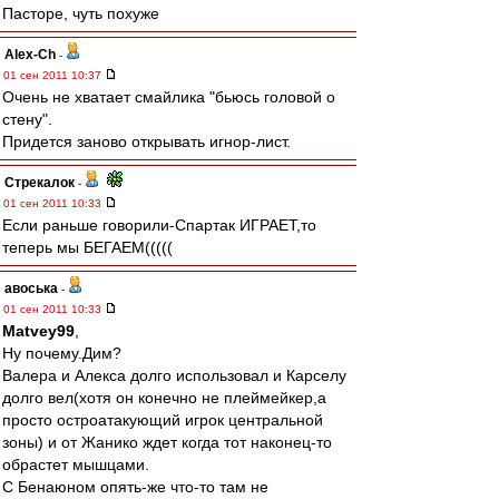
Пасторе, чуть похуже
Alex-Ch
-
01 сен 2011 10:37
Очень не хватает смайлика "бьюсь головой о
стену".
Придется заново открывать игнор-лист.
Стрекалок
-
01 сен 2011 10:33
Если раньше говорили-Спартак ИГРАЕТ,то
теперь мы БЕГАЕМ(((((
авоська
-
01 сен 2011 10:33
Matvey99
,
Ну почему.Дим?
Валера и Алекса долго использовал и Карселу
долго вел(хотя он конечно не плеймейкер,а
просто остроатакующий игрок центральной
зоны) и от Жанико ждет когда тот наконец-то
обрастет мышцами.
C Бенаюном опять-же что-то там не