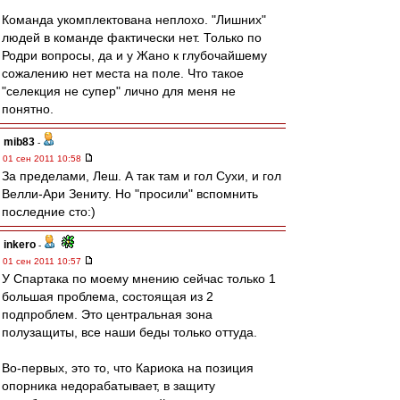
Команда укомплектована неплохо. "Лишних"
людей в команде фактически нет. Только по
Родри вопросы, да и у Жано к глубочайшему
сожалению нет места на поле. Что такое
"селекция не супер" лично для меня не
понятно.
mib83
-
01 сен 2011 10:58
За пределами, Леш. А так там и гол Сухи, и гол
Велли-Ари Зениту. Но "просили" вспомнить
последние сто:)
inkero
-
01 сен 2011 10:57
У Спартака по моему мнению сейчас только 1
большая проблема, состоящая из 2
подпроблем. Это центральная зона
полузащиты, все наши беды только оттуда.
Во-первых, это то, что Кариока на позиция
опорника недорабатывает, в защиту