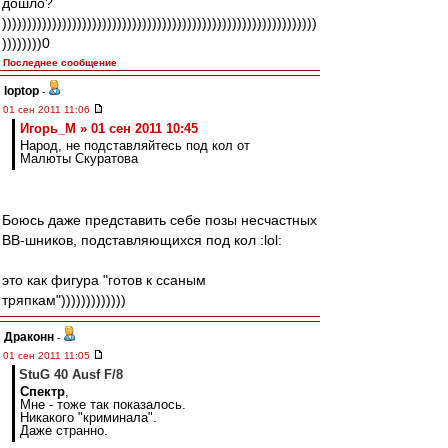
дошло?
)))))))))))))))))))))))))))))))))))))))))))))))))))))))))))))))
))))))))0
Последнее сообщение
loptop
-
01 сен 2011 11:06
Игорь_М » 01 сен 2011 10:45
Народ, не подставляйтесь под кол от
Малюты Скуратова
Боюсь даже представить себе позы несчастных
ВВ-шников, подставляющихся под кол :lol:
это как фигура "готов к ссаным
тряпкам")))))))))))))
Драконн
-
01 сен 2011 11:05
StuG 40 Ausf F/8
Спектр
,
Мне - тоже так показалось.
Никакого "криминала".
Даже странно.