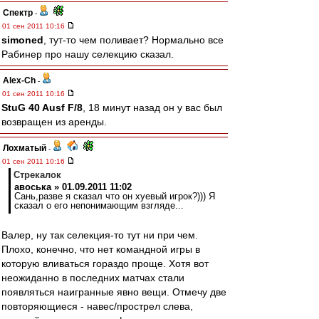
Спектр
-
01 сен 2011 10:16
simoned
, тут-то чем поливает? Нормально все
Рабинер про нашу селекцию сказал.
Alex-Ch
-
01 сен 2011 10:16
StuG 40 Ausf F/8
, 18 минут назад он у вас был
возвращен из аренды.
Лохматый
-
01 сен 2011 10:16
Стрекалок
авоська » 01.09.2011 11:02
Сань,разве я сказал что он хуевый игрок?))) Я
сказал о его непонимающим взгляде...
Валер, ну так селекция-то тут ни при чем.
Плохо, конечно, что нет командной игры в
которую вливаться гораздо проще. Хотя вот
неожиданно в последних матчах стали
появляться наигранные явно вещи. Отмечу две
повторяющиеся - навес/прострел слева,