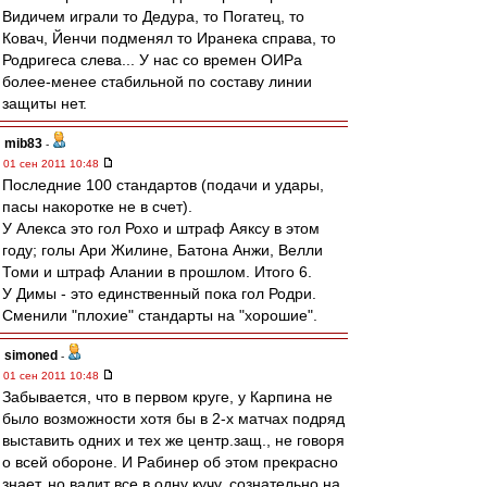
Видичем играли то Дедура, то Погатец, то
Ковач, Йенчи подменял то Иранека справа, то
Родригеса слева... У нас со времен ОИРа
более-менее стабильной по составу линии
защиты нет.
mib83
-
01 сен 2011 10:48
Последние 100 стандартов (подачи и удары,
пасы накоротке не в счет).
У Алекса это гол Рохо и штраф Аяксу в этом
году; голы Ари Жилине, Батона Анжи, Велли
Томи и штраф Алании в прошлом. Итого 6.
У Димы - это единственный пока гол Родри.
Сменили "плохие" стандарты на "хорошие".
simoned
-
01 сен 2011 10:48
Забывается, что в первом круге, у Карпина не
было возможности хотя бы в 2-х матчах подряд
выставить одних и тех же центр.защ., не говоря
о всей обороне. И Рабинер об этом прекрасно
знает, но валит все в одну кучу, сознательно на