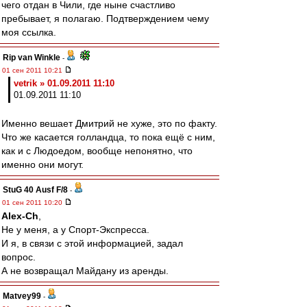
чего отдан в Чили, где ныне счастливо
пребывает, я полагаю. Подтверждением чему
моя ссылка.
Rip van Winkle
-
01 сен 2011 10:21
vetrik » 01.09.2011 11:10
01.09.2011 11:10
Именно вешает Дмитрий не хуже, это по факту.
Что же касается голландца, то пока ещё с ним,
как и с Людоедом, вообще непонятно, что
именно они могут.
StuG 40 Ausf F/8
-
01 сен 2011 10:20
Alex-Ch
,
Не у меня, а у Спорт-Экспресса.
И я, в связи с этой информацией, задал
вопрос.
А не возвращал Майдану из аренды.
Matvey99
-