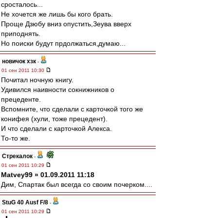
сросталось...
Не хочется же лишь бы кого брать.
Проще Дзюбу вниз опустить,Зеува вверх
приподнять.
Но поиски будут прдолжаться,думаю...
новичок хзк
-
01 сен 2011 10:30
Почитал ночную книгу.
Удивился наивности сокнижников о
прецеденте.
Вспомните, что сделали с карточкой того же
конифея (хули, тоже прецедент).
И что сделали с карточкой Алекса.
То-то же.
Стрекалок
-
01 сен 2011 10:29
Matvey99 » 01.09.2011 11:18
Дим, Спартак был всегда со своим почерком....
StuG 40 Ausf F/8
-
01 сен 2011 10:29