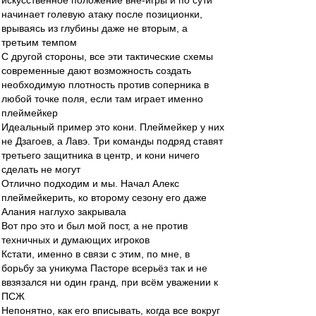
искусственное положение вне-игры и по сути
начинает голевую атаку после позиционки,
врываясь из глубины даже не вторым, а
третьим темпом
С другой стороны, все эти тактические схемы
современные дают возможность создать
необходимую плотность против соперника в
любой точке поля, если там играет именно
плеймейкер
Идеальный пример это кони. Плеймейкер у них
не Дзагоев, а Лавэ. Три команды подряд ставят
третьего защитника в центр, и кони ничего
сделать не могут
Отлично подходим и мы. Начал Алекс
плеймейкерить, ко второму сезону его даже
Алания наглухо закрывала
Вот про это и был мой пост, а не против
техничных и думающих игроков
Кстати, именно в связи с этим, по мне, в
борьбу за уникума Пасторе всерьёз так и не
ввзязался ни один гранд, при всём уважении к
ПСЖ
Непонятно, как его вписывать, когда все вокруг