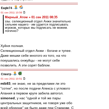
Eagle74
-
01 сен 2011 10:56
Мирный_Атом » 01 сен 2011 08:35
ззы. селекционный отдел Анжи значительно
сильнее нашего - им удается подписывать
игроков, которых мы подписать не можем.
логично?
Хуйня полная.
Селекционный отдел Анжи - богаче и тупее.
Даже мешки себе многого из того, на что
покушались онжуйцы - не могут себе
позволить. А эти сорят баблом.
Спектр
-
01 сен 2011 10:51
mib83
, не знаю, не за пределами ли это
"сотни", но после подачи Алекса с углового
Алания в первом круге забила автогол.
simoned
, у нас "одной и той же пары
центральных защитников, не говоря уже обо
всей обороне" не было даже при Старкове. С