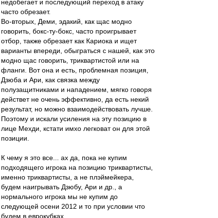
недобегает и последующий переход в атаку
часто обрезает.
Во-вторых, Деми, эдакий, как щас модно
говорить, бокс-ту-бокс, часто проигрывает
отбор, также обрезает как Кариока и ищет
варианты впереди, обыграться с нашей, как это
модно щас говорить, триквартистой или на
фланги. Вот она и есть, проблемная позиция,
Дзюба и Ари, как связка между
полузащитниками и нападением, мягко говоря
действет не очень эффективно, да есть некий
результат, но можно взаимодействовать лучше.
Поэтому и искали усиления на эту позицию в
лице Мехди, кстати имхо легковат он для этой
позиции.
К чему я это все... ах да, пока не купим
подходящего игрока на позицию триквартисты,
именно триквартисты, а не плэймейкера,
будем наигрывать Дзюбу, Ари и др., а
нормального игрока мы не купим до
следующей осени 2012 и то при условии что
будем в еврокубках.