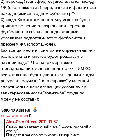
2) переход (трансфер) осуществляется между
ФК (спорт школами), юридически и фактически
находящимися в одном субъекте рФ
3) когда Комитетом по статусу игроков будет
принято решение о разрешении перехода
футболиста в связи с ненадлежащими
условиями подготовки этого футболиста в
прежнем ФК (спорт школе)."
Как всегда многие понятия не определены или
расплывчаты и многое будет решаться в
"мутной воде". Что например такое
"ненадлежащие условия подготовки". ИМХО
все как всегда будет упираться в деньги и адм
ресурс и получить "типа справку" у местной
спортшколы о ненадлежащих условиях при
заинтересованности "топ-клуба" труда по
моему не составит.
StuG 40 Ausf F/8
-
01 сен 2011 10:43
Alex-Ch » 01 сен 2011 11:37
Очень не хватает смайлика "бьюсь головой о
стену".
Придется заново открывать игнор-лист.