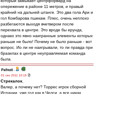
который замыкает центрфорвард на
опережение в районе 11 метров, и правый
крайний на дальней штанге. Это два гола Ари и
гол Комбарова пшекам. Плюс, очень неплохо
разбегаются выходя вчетвером после
перехвата в центре. Это вроде бы ерунда,
однако это явно наигранные элементы которых
раньше не было! Почему не было раньше - вот
вопрос. Ио ли не наигрывали, то ли правда при
бразилах в центре неуправляемая команда
была.
Pafnuti
-
01 сен 2011 10:16
Стрекалок
,
Валер, а почему нет? Торрес игрок сборной
Испании, уже год как в Челси, а все никак...
simoned
-
01 сен 2011 10:13
Рабинер продолжает поливать Спартак грязью.
И это не конструктивная критика, а полив!
Редкостная гнида!