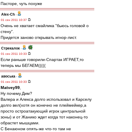
Пасторе, чуть похуже
Alex-Ch
-
01 сен 2011 10:37
Очень не хватает смайлика "бьюсь головой о
стену".
Придется заново открывать игнор-лист.
Стрекалок
-
01 сен 2011 10:33
Если раньше говорили-Спартак ИГРАЕТ,то
теперь мы БЕГАЕМ(((((
авоська
-
01 сен 2011 10:33
Matvey99
,
Ну почему.Дим?
Валера и Алекса долго использовал и Карселу
долго вел(хотя он конечно не плеймейкер,а
просто остроатакующий игрок центральной
зоны) и от Жанико ждет когда тот наконец-то
обрастет мышцами.
C Бенаюном опять-же что-то там не