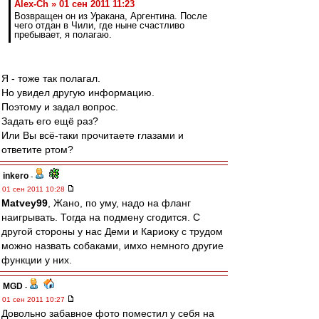
Alex-Ch » 01 сен 2011 11:23
Возвращен он из Уракана, Аргентина. После
чего отдан в Чили, где ныне счастливо
пребывает, я полагаю.
Я - тоже так полагал.
Но увидел другую информацию.
Поэтому и задал вопрос.
Задать его ещё раз?
Или Вы всё-таки прочитаете глазами и
ответите ртом?
inkero
-
01 сен 2011 10:28
Matvey99
, Жано, по уму, надо на фланг
наигрывать. Тогда на подмену сгодится. С
другой стороны у нас Деми и Кариоку с трудом
можно назвать собаками, имхо немного другие
функции у них.
MGD
-
01 сен 2011 10:27
Довольно забавное фото поместил у себя на