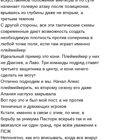
искусственное положение вне-игры и по сути
начинает голевую атаку после позиционки,
врываясь из глубины даже не вторым, а
третьим темпом
С другой стороны, все эти тактические схемы
современные дают возможность создать
необходимую плотность против соперника в
любой точке поля, если там играет именно
плеймейкер
Идеальный пример это кони. Плеймейкер у них
не Дзагоев, а Лавэ. Три команды подряд ставят
третьего защитника в центр, и кони ничего
сделать не могут
Отлично подходим и мы. Начал Алекс
плеймейкерить, ко второму сезону его даже
Алания наглухо закрывала
Вот про это и был мой пост, а не против
техничных и думающих игроков
Кстати, именно в связи с этим, по мне, в
борьбу за уникума Пасторе всерьёз так и не
ввзязался ни один гранд, при всём уважении к
ПСЖ
Непонятно, как его вписывать, когда все вокруг