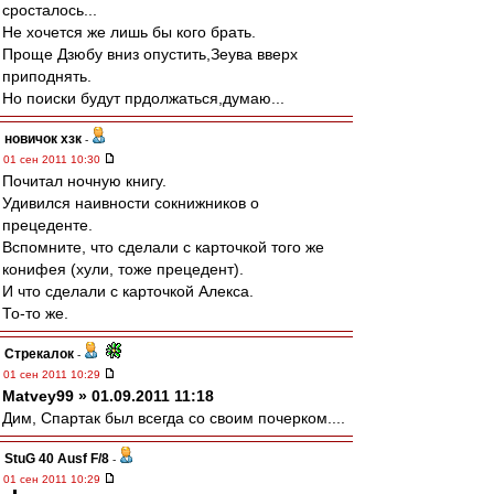
сросталось...
Не хочется же лишь бы кого брать.
Проще Дзюбу вниз опустить,Зеува вверх
приподнять.
Но поиски будут прдолжаться,думаю...
новичок хзк
-
01 сен 2011 10:30
Почитал ночную книгу.
Удивился наивности сокнижников о
прецеденте.
Вспомните, что сделали с карточкой того же
конифея (хули, тоже прецедент).
И что сделали с карточкой Алекса.
То-то же.
Стрекалок
-
01 сен 2011 10:29
Matvey99 » 01.09.2011 11:18
Дим, Спартак был всегда со своим почерком....
StuG 40 Ausf F/8
-
01 сен 2011 10:29