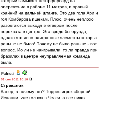
который замыкает центрфорвард на
опережение в районе 11 метров, и правый
крайний на дальней штанге. Это два гола Ари и
гол Комбарова пшекам. Плюс, очень неплохо
разбегаются выходя вчетвером после
перехвата в центре. Это вроде бы ерунда,
однако это явно наигранные элементы которых
раньше не было! Почему не было раньше - вот
вопрос. Ио ли не наигрывали, то ли правда при
бразилах в центре неуправляемая команда
была.
Pafnuti
-
01 сен 2011 10:16
Стрекалок
,
Валер, а почему нет? Торрес игрок сборной
Испании, уже год как в Челси, а все никак...
simoned
-
01 сен 2011 10:13
Рабинер продолжает поливать Спартак грязью.
И это не конструктивная критика, а полив!
Редкостная гнида!