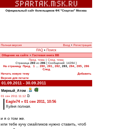
Официальный сайт болельщиков ФК "Спартак" Москва
Полная версия
Вход
•
Регистрация
FAQ
•
Поиск
Общение на сайте
Гостевая книга ВВ
»
Пред. тема
|
След. тема
Страница
283
из
286
[ Сообщений: 14284 ]
На страницу
Пред.
1
...
280
,
281
,
282
,
283
,
284
,
285
,
286
След.
Начать новую тему
Добавить
Версия для печати
01.09.2011 - 30.09.2011
Мирный_Атом
-
01 сен 2011 11:12
Eagle74 » 01 сен 2011, 10:56
Хуйня полная.
и я о том же.
или тебе кучу смайликов нужно ставить, чтоб