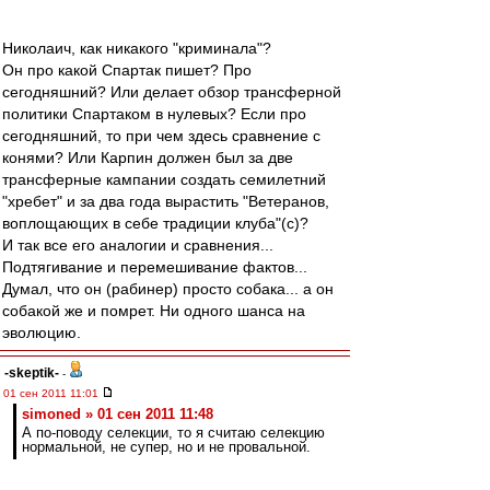
Николаич, как никакого "криминала"?
Он про какой Спартак пишет? Про
сегодняшний? Или делает обзор трансферной
политики Спартаком в нулевых? Если про
сегодняшний, то при чем здесь сравнение с
конями? Или Карпин должен был за две
трансферные кампании создать семилетний
"хребет" и за два года вырастить "Ветеранов,
воплощающих в себе традиции клуба"(с)?
И так все его аналогии и сравнения...
Подтягивание и перемешивание фактов...
Думал, что он (рабинер) просто собака... а он
собакой же и помрет. Ни одного шанса на
эволюцию.
-skeptik-
-
01 сен 2011 11:01
simoned » 01 сен 2011 11:48
А по-поводу селекции, то я считаю селекцию
нормальной, не супер, но и не провальной.