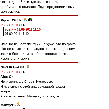
чего отдан в Чили, где ныне счастливо
пребывает, я полагаю. Подтверждением чему
моя ссылка.
Rip van Winkle
-
01 сен 2011 10:21
vetrik » 01.09.2011 11:10
01.09.2011 11:10
Именно вешает Дмитрий не хуже, это по факту.
Что же касается голландца, то пока ещё с ним,
как и с Людоедом, вообще непонятно, что
именно они могут.
StuG 40 Ausf F/8
-
01 сен 2011 10:20
Alex-Ch
,
Не у меня, а у Спорт-Экспресса.
И я, в связи с этой информацией, задал
вопрос.
А не возвращал Майдану из аренды.
Matvey99
-