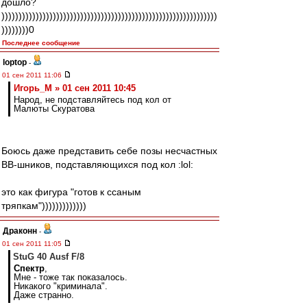
дошло?
)))))))))))))))))))))))))))))))))))))))))))))))))))))))))))))))
))))))))0
Последнее сообщение
loptop
-
01 сен 2011 11:06
Игорь_М » 01 сен 2011 10:45
Народ, не подставляйтесь под кол от
Малюты Скуратова
Боюсь даже представить себе позы несчастных
ВВ-шников, подставляющихся под кол :lol:
это как фигура "готов к ссаным
тряпкам")))))))))))))
Драконн
-
01 сен 2011 11:05
StuG 40 Ausf F/8
Спектр
,
Мне - тоже так показалось.
Никакого "криминала".
Даже странно.