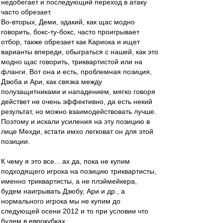
недобегает и последующий переход в атаку
часто обрезает.
Во-вторых, Деми, эдакий, как щас модно
говорить, бокс-ту-бокс, часто проигрывает
отбор, также обрезает как Кариока и ищет
варианты впереди, обыграться с нашей, как это
модно щас говорить, триквартистой или на
фланги. Вот она и есть, проблемная позиция,
Дзюба и Ари, как связка между
полузащитниками и нападением, мягко говоря
действет не очень эффективно, да есть некий
результат, но можно взаимодействовать лучше.
Поэтому и искали усиления на эту позицию в
лице Мехди, кстати имхо легковат он для этой
позиции.
К чему я это все... ах да, пока не купим
подходящего игрока на позицию триквартисты,
именно триквартисты, а не плэймейкера,
будем наигрывать Дзюбу, Ари и др., а
нормального игрока мы не купим до
следующей осени 2012 и то при условии что
будем в еврокубках.