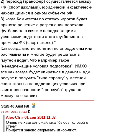
2) переход (трансфер) осуществляется между
ФК (спорт школами), юридически и фактически
находящимися в одном субъекте рФ
3) когда Комитетом по статусу игроков будет
принято решение о разрешении перехода
футболиста в связи с ненадлежащими
условиями подготовки этого футболиста в
прежнем ФК (спорт школе)."
Как всегда многие понятия не определены или
расплывчаты и многое будет решаться в
"мутной воде". Что например такое
"ненадлежащие условия подготовки". ИМХО
все как всегда будет упираться в деньги и адм
ресурс и получить "типа справку" у местной
спортшколы о ненадлежащих условиях при
заинтересованности "топ-клуба" труда по
моему не составит.
StuG 40 Ausf F/8
-
01 сен 2011 10:43
Alex-Ch » 01 сен 2011 11:37
Очень не хватает смайлика "бьюсь головой о
стену".
Придется заново открывать игнор-лист.