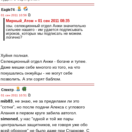
Eagle74
-
01 сен 2011 10:56
Мирный_Атом » 01 сен 2011 08:35
ззы. селекционный отдел Анжи значительно
сильнее нашего - им удается подписывать
игроков, которых мы подписать не можем.
логично?
Хуйня полная.
Селекционный отдел Анжи - богаче и тупее.
Даже мешки себе многого из того, на что
покушались онжуйцы - не могут себе
позволить. А эти сорят баблом.
Спектр
-
01 сен 2011 10:51
mib83
, не знаю, не за пределами ли это
"сотни", но после подачи Алекса с углового
Алания в первом круге забила автогол.
simoned
, у нас "одной и той же пары
центральных защитников, не говоря уже обо
всей обороне" не было даже при Старкове. С