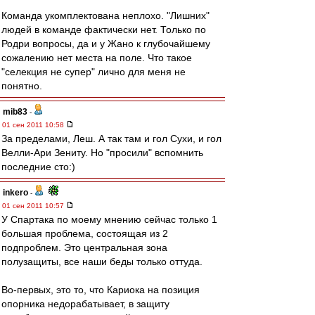
Команда укомплектована неплохо. "Лишних"
людей в команде фактически нет. Только по
Родри вопросы, да и у Жано к глубочайшему
сожалению нет места на поле. Что такое
"селекция не супер" лично для меня не
понятно.
mib83
-
01 сен 2011 10:58
За пределами, Леш. А так там и гол Сухи, и гол
Велли-Ари Зениту. Но "просили" вспомнить
последние сто:)
inkero
-
01 сен 2011 10:57
У Спартака по моему мнению сейчас только 1
большая проблема, состоящая из 2
подпроблем. Это центральная зона
полузащиты, все наши беды только оттуда.
Во-первых, это то, что Кариока на позиция
опорника недорабатывает, в защиту