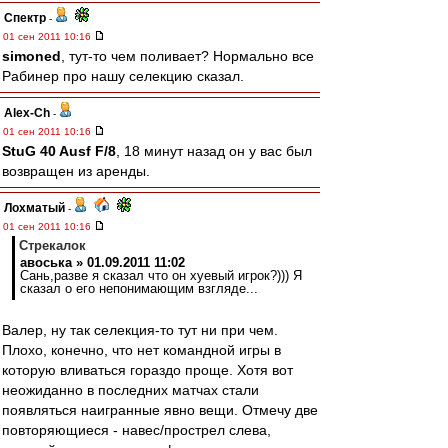
Спектр
-
01 сен 2011 10:16
simoned
, тут-то чем поливает? Нормально все
Рабинер про нашу селекцию сказал.
Alex-Ch
-
01 сен 2011 10:16
StuG 40 Ausf F/8
, 18 минут назад он у вас был
возвращен из аренды.
Лохматый
-
01 сен 2011 10:16
Стрекалок
авоська » 01.09.2011 11:02
Сань,разве я сказал что он хуевый игрок?))) Я
сказал о его непонимающим взгляде...
Валер, ну так селекция-то тут ни при чем.
Плохо, конечно, что нет командной игры в
которую вливаться гораздо проще. Хотя вот
неожиданно в последних матчах стали
появляться наигранные явно вещи. Отмечу две
повторяющиеся - навес/прострел слева,