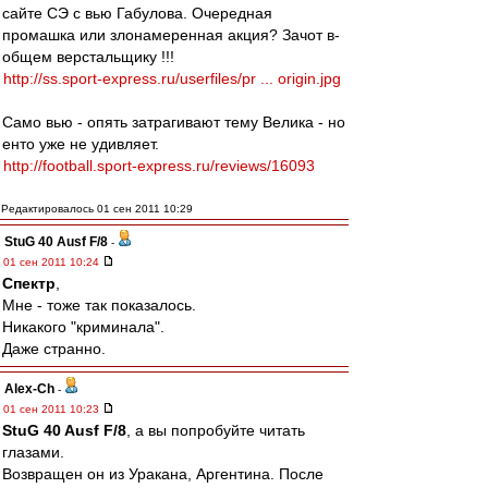
сайте СЭ с вью Габулова. Очередная
промашка или злонамеренная акция? Зачот в-
общем верстальщику !!!
http://ss.sport-express.ru/userfiles/pr ... origin.jpg
Само вью - опять затрагивают тему Велика - но
енто уже не удивляет.
http://football.sport-express.ru/reviews/16093
Редактировалось 01 сен 2011 10:29
StuG 40 Ausf F/8
-
01 сен 2011 10:24
Спектр
,
Мне - тоже так показалось.
Никакого "криминала".
Даже странно.
Alex-Ch
-
01 сен 2011 10:23
StuG 40 Ausf F/8
, а вы попробуйте читать
глазами.
Возвращен он из Уракана, Аргентина. После