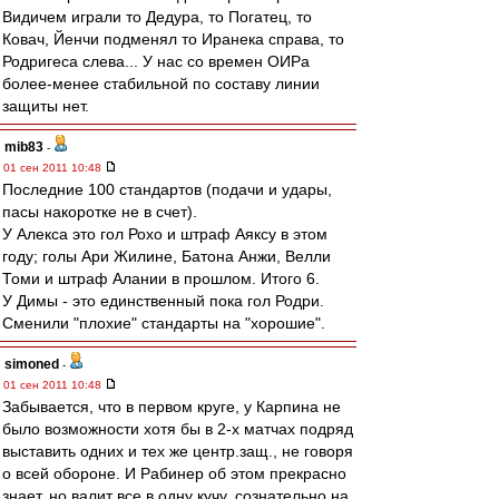
Видичем играли то Дедура, то Погатец, то
Ковач, Йенчи подменял то Иранека справа, то
Родригеса слева... У нас со времен ОИРа
более-менее стабильной по составу линии
защиты нет.
mib83
-
01 сен 2011 10:48
Последние 100 стандартов (подачи и удары,
пасы накоротке не в счет).
У Алекса это гол Рохо и штраф Аяксу в этом
году; голы Ари Жилине, Батона Анжи, Велли
Томи и штраф Алании в прошлом. Итого 6.
У Димы - это единственный пока гол Родри.
Сменили "плохие" стандарты на "хорошие".
simoned
-
01 сен 2011 10:48
Забывается, что в первом круге, у Карпина не
было возможности хотя бы в 2-х матчах подряд
выставить одних и тех же центр.защ., не говоря
о всей обороне. И Рабинер об этом прекрасно
знает, но валит все в одну кучу, сознательно на