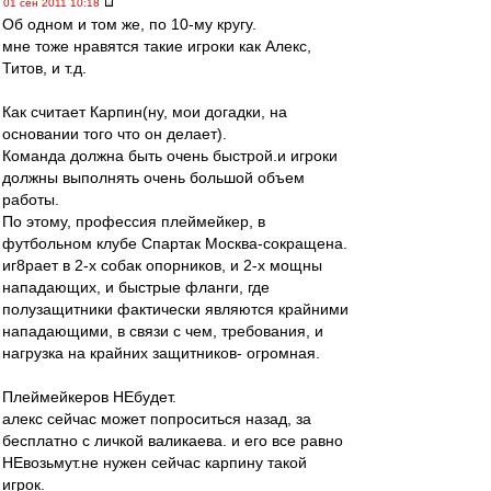
01 сен 2011 10:18
Об одном и том же, по 10-му кругу.
мне тоже нравятся такие игроки как Алекс,
Титов, и т.д.
Как считает Карпин(ну, мои догадки, на
основании того что он делает).
Команда должна быть очень быстрой.и игроки
должны выполнять очень большой объем
работы.
По этому, профессия плеймейкер, в
футбольном клубе Спартак Москва-сокращена.
иг8рает в 2-х собак опорников, и 2-х мощны
нападающих, и быстрые фланги, где
полузащитники фактически являются крайними
нападающими, в связи с чем, требования, и
нагрузка на крайних защитников- огромная.
Плеймейкеров НЕбудет.
алекс сейчас может попроситься назад, за
бесплатно с личкой валикаева. и его все равно
НЕвозьмут.не нужен сейчас карпину такой
игрок.