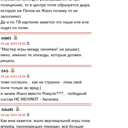
позиционке, то в центре поля образуется дыра,
которую ни Попов ни Жано почему то не
заполняют.
Да и по ТВ картинке кажется что наши еле еле
ходят по полю.
mib83
-
03 авг 2015 19:54
"Мастер игры между линиями" не решает,
имхо, именно те эпизоды, которые должен
решать.
SAS
-
03 авг 2015 19:54
тоже согласен... как не странно - пока своё
поле только во вред (
и зачем Жано вместо Ромуло???... победный
состав НЕ МЕНЯЮТ - Аксиома
Jeka90
-
03 авг 2015 19:53
Как мне кажется, мало вертикальной игры пока
вперёд, проникающих передач, всё больше