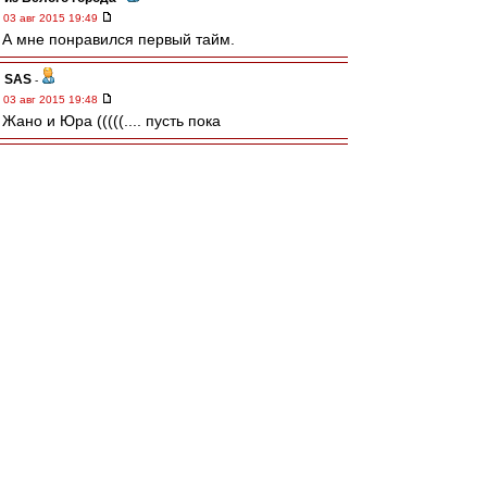
03 авг 2015 19:49
А мне понравился первый тайм.
SAS
-
03 авг 2015 19:48
Жано и Юра (((((.... пусть пока
волшебниКК
-
03 авг 2015 19:48
Впереди нужен нестандартный ход, обводка,
дриблинг. После перерыва надо сразу
выпускать португеза - Мовсесян уже подсел и
по привычке растворился.
КБ Шахты
-
03 авг 2015 19:48
Хорошо играем.. хотя Рубин пару раз
огрызнулся.. Джано выпадает, но отметился
хорошим ударом после отскока. Ипотечник
ведет адовый комент..((
Turiaf
-
03 авг 2015 19:47