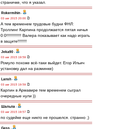
страничке, что я указал.
Rokermihin
-
03 авг 2015 20:00
А тем временем трудовые будни ФНЛ:
Троллинг Карпина продолжается пятая ничья
0:0!!!!!!!!!!!!! Валера показывает как надо играть
в защите!!!!!!!!
Jeka90
-
03 авг 2015 19:59
Ромуло похоже всё-таки выйдет. Егор Ильич
установку дал на разминке)
Lansh
-
03 авг 2015 19:59
Карпин в Армавире тем временем сыграл
очередные нули ))
Шальпа
-
03 авг 2015 19:57
по судейке еще никто не прошелся. странно ;)
Gess
-