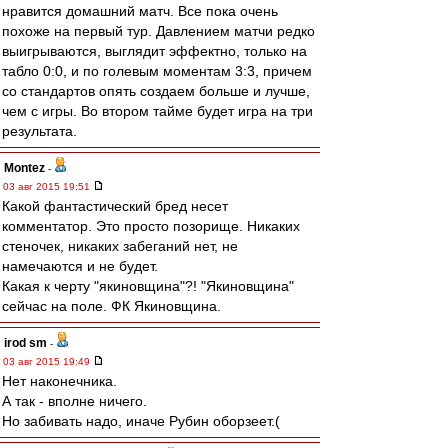
нравится домашний матч. Все пока очень
похоже на первый тур. Давлением матчи редко
выигрываются, выглядит эффектно, только на
табло 0:0, и по голевым моментам 3:3, причем
со стандартов опять создаем больше и лучше,
чем с игры. Во втором тайме будет игра на три
результата.
Montez
-
03 авг 2015 19:51
Какой фантастический бред несет
комментатор. Это просто позорище. Никаких
стеночек, никаких забеганий нет, не
намечаются и не будет.
Какая к черту "якиновщина"?! "Якиновщина"
сейчас на поле. ФК Якиновщина.
irod sm
-
03 авг 2015 19:49
Нет наконечника.
А так - вполне ничего.
Но забивать надо, иначе Рубин оборзеет.(