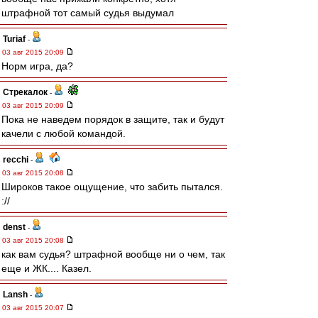
штрафной тот самый судья выдумал
Turiaf
-
03 авг 2015 20:09
Норм игра, да?
Стрекалок
-
03 авг 2015 20:09
Пока не наведем порядок в защите, так и будут
качели с любой командой.
recchi
-
03 авг 2015 20:08
Широков такое ощущение, что забить пытался.
://
denst
-
03 авг 2015 20:08
как вам судья? штрафной вообще ни о чем, так
еще и ЖК.... Казел.
Lansh
-
03 авг 2015 20:07