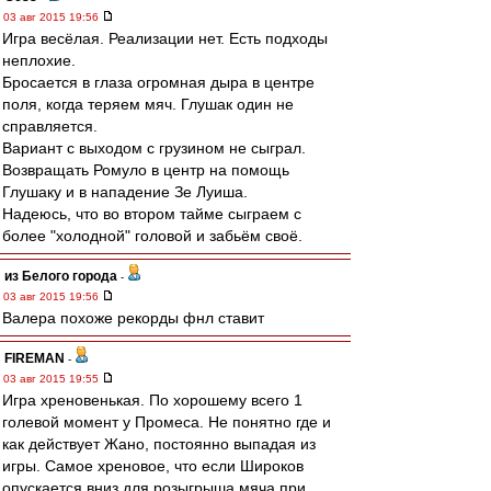
03 авг 2015 19:56
Игра весёлая. Реализации нет. Есть подходы
неплохие.
Бросается в глаза огромная дыра в центре
поля, когда теряем мяч. Глушак один не
справляется.
Вариант с выходом с грузином не сыграл.
Возвращать Ромуло в центр на помощь
Глушаку и в нападение Зе Луиша.
Надеюсь, что во втором тайме сыграем с
более "холодной" головой и забьём своё.
из Белого города
-
03 авг 2015 19:56
Валера похоже рекорды фнл ставит
FIREMAN
-
03 авг 2015 19:55
Игра хреновенькая. По хорошему всего 1
голевой момент у Промеса. Не понятно где и
как действует Жано, постоянно выпадая из
игры. Самое хреновое, что если Широков
опускается вниз для розыгрыша мяча при