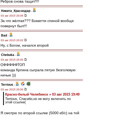
Ребров снова тащит!!!!
Никита_Краснодар
-
03 авг 2015 20:06
За что жёлтая??? Боккетти спиной вообще
повернут был!!!
Bad
-
03 авг 2015 20:02
Ну, с Богом, начался второй
Chebuka
-
03 авг 2015 20:00
ОФФФФФТОП
команда Крпина сыграла пятую безголевую
ничью )))
Terrious
-
03 авг 2015 20:00
Красно-белый Челябинск » 03 авг 2015 19:49
Terrious, Спасибо,но не могу включить по
этой ссылке(
Я смотрю по второй ссылке (5000 кб/с) на той