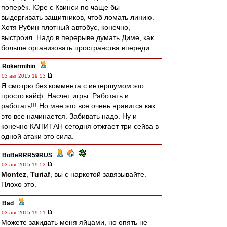
поперёк. Юре с Квинси по чаще бы
выдергивать защитников, чтоб ломать линию.
Хотя Рубин плотный автобус, конечно,
выстроил. Надо в перерыве думать Диме, как
больше организовать пространства впереди.
Rokermihin
-
03 авг 2015 19:53
Я смотрю без коммента с интершумом это
просто кайф. Насчет игры: Работать и
работать!!! Но мне это все очень нравится как
это все начинается. Забивать надо. Ну и
конечно КАПИТАН сегодня отжгает три сейва в
одной атаки это сила.
BoBeRRR59RUS
-
03 авг 2015 19:53
Montez
,
Turiaf
, вы с наркотой завязывайте.
Плохо это.
Bad
-
03 авг 2015 19:51
Можете закидать меня яйцами, но опять не