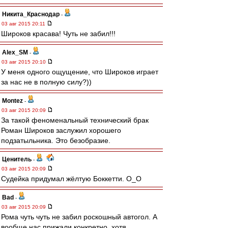
Никита_Краснодар
-
03 авг 2015 20:11
Широков красава! Чуть не забил!!!
Alex_SM
-
03 авг 2015 20:10
У меня одного ощущение, что Широков играет
за нас не в полную силу?))
Montez
-
03 авг 2015 20:09
За такой феноменальный технический брак
Роман Широков заслужил хорошего
подзатыльника. Это безобразие.
Ценитель
-
03 авг 2015 20:09
Судейка придумал жёлтую Боккетти. O_O
Bad
-
03 авг 2015 20:09
Рома чуть чуть не забил роскошный автогол. А
вообще нас прижали конкретно, хотя