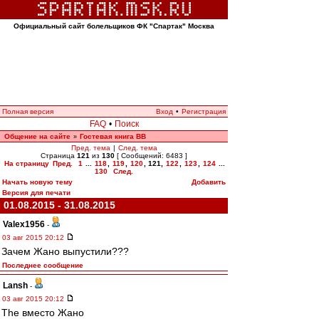
Официальный сайт болельщиков ФК "Спартак" Москва
Полная версия
Вход
•
Регистрация
FAQ
•
Поиск
Общение на сайте
Гостевая книга ВВ
»
Пред. тема
|
След. тема
Страница
121
из
130
[ Сообщений: 6483 ]
На страницу
Пред.
1
...
118
,
119
,
120
,
121
,
122
,
123
,
124
...
130
След.
Начать новую тему
Добавить
Версия для печати
01.08.2015 - 31.08.2015
Valex1956
-
03 авг 2015 20:12
Зачем Жано выпустили???
Последнее сообщение
Lansh
-
03 авг 2015 20:12
The вместо Жано