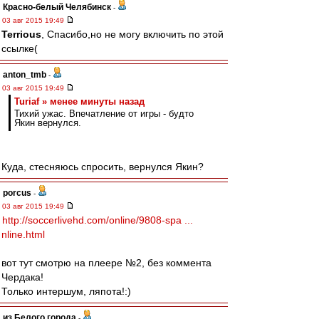
Красно-белый Челябинск
-
03 авг 2015 19:49
Terrious
, Спасибо,но не могу включить по этой
ссылке(
anton_tmb
-
03 авг 2015 19:49
Turiaf » менее минуты назад
Тихий ужас. Впечатление от игры - будто
Якин вернулся.
Куда, стесняюсь спросить, вернулся Якин?
porcus
-
03 авг 2015 19:49
http://soccerlivehd.com/online/9808-spa ...
nline.html
вот тут смотрю на плеере №2, без коммента
Чердака!
Только интершум, ляпота!:)
из Белого города
-