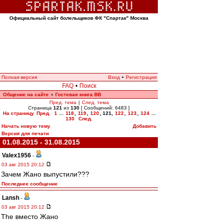
Официальный сайт болельщиков ФК "Спартак" Москва
Полная версия
Вход
•
Регистрация
FAQ
•
Поиск
Общение на сайте
Гостевая книга ВВ
»
Пред. тема
|
След. тема
Страница
121
из
130
[ Сообщений: 6483 ]
На страницу
Пред.
1
...
118
,
119
,
120
,
121
,
122
,
123
,
124
...
130
След.
Начать новую тему
Добавить
Версия для печати
01.08.2015 - 31.08.2015
Valex1956
-
03 авг 2015 20:12
Зачем Жано выпустили???
Последнее сообщение
Lansh
-
03 авг 2015 20:12
The вместо Жано