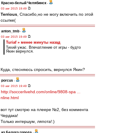
Красно-белый Челябинск
-
03 авг 2015 19:49
Terrious
, Спасибо,но не могу включить по этой
ссылке(
anton_tmb
-
03 авг 2015 19:49
Turiaf » менее минуты назад
Тихий ужас. Впечатление от игры - будто
Якин вернулся.
Куда, стесняюсь спросить, вернулся Якин?
porcus
-
03 авг 2015 19:49
http://soccerlivehd.com/online/9808-spa ...
nline.html
вот тут смотрю на плеере №2, без коммента
Чердака!
Только интершум, ляпота!:)
из Белого города
-