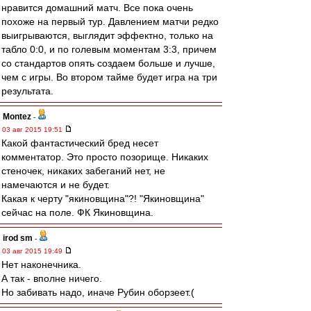
нравится домашний матч. Все пока очень
похоже на первый тур. Давлением матчи редко
выигрываются, выглядит эффектно, только на
табло 0:0, и по голевым моментам 3:3, причем
со стандартов опять создаем больше и лучше,
чем с игры. Во втором тайме будет игра на три
результата.
Montez
-
03 авг 2015 19:51
Какой фантастический бред несет
комментатор. Это просто позорище. Никаких
стеночек, никаких забеганий нет, не
намечаются и не будет.
Какая к черту "якиновщина"?! "Якиновщина"
сейчас на поле. ФК Якиновщина.
irod sm
-
03 авг 2015 19:49
Нет наконечника.
А так - вполне ничего.
Но забивать надо, иначе Рубин оборзеет.(