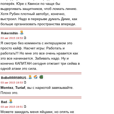
поперёк. Юре с Квинси по чаще бы
выдергивать защитников, чтоб ломать линию.
Хотя Рубин плотный автобус, конечно,
выстроил. Надо в перерыве думать Диме, как
больше организовать пространства впереди.
Rokermihin
-
03 авг 2015 19:53
Я смотрю без коммента с интершумом это
просто кайф. Насчет игры: Работать и
работать!!! Но мне это все очень нравится как
это все начинается. Забивать надо. Ну и
конечно КАПИТАН сегодня отжгает три сейва в
одной атаки это сила.
BoBeRRR59RUS
-
03 авг 2015 19:53
Montez
,
Turiaf
, вы с наркотой завязывайте.
Плохо это.
Bad
-
03 авг 2015 19:51
Можете закидать меня яйцами, но опять не