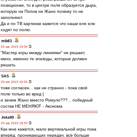
позиционке, то в центре поля образуется дыра,
которую ни Попов ни Жано почему то не
заполняют.
Да и по ТВ картинке кажется что наши еле еле
ходят по полю.
mib83
-
03 авг 2015 19:54
"Мастер игры между линиями" не решает,
имхо, именно те эпизоды, которые должен
решать.
SAS
-
03 авг 2015 19:54
тоже согласен... как не странно - пока своё
поле только во вред (
и зачем Жано вместо Ромуло???... победный
состав НЕ МЕНЯЮТ - Аксиома
Jeka90
-
03 авг 2015 19:53
Как мне кажется, мало вертикальной игры пока
вперёд, проникающих передач, всё больше