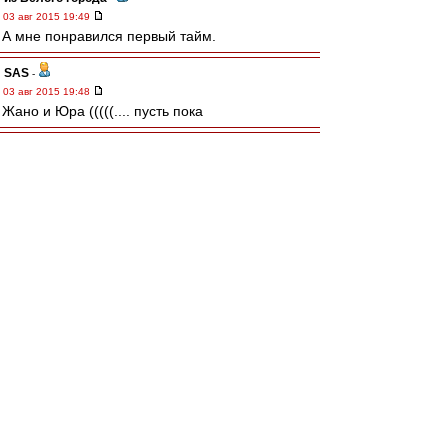
03 авг 2015 19:49
А мне понравился первый тайм.
SAS
-
03 авг 2015 19:48
Жано и Юра (((((.... пусть пока
волшебниКК
-
03 авг 2015 19:48
Впереди нужен нестандартный ход, обводка,
дриблинг. После перерыва надо сразу
выпускать португеза - Мовсесян уже подсел и
по привычке растворился.
КБ Шахты
-
03 авг 2015 19:48
Хорошо играем.. хотя Рубин пару раз
огрызнулся.. Джано выпадает, но отметился
хорошим ударом после отскока. Ипотечник
ведет адовый комент..((
Turiaf
-
03 авг 2015 19:47