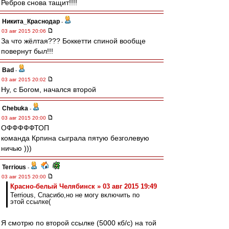
Ребров снова тащит!!!!
Никита_Краснодар
-
03 авг 2015 20:06
За что жёлтая??? Боккетти спиной вообще
повернут был!!!
Bad
-
03 авг 2015 20:02
Ну, с Богом, начался второй
Chebuka
-
03 авг 2015 20:00
ОФФФФФТОП
команда Крпина сыграла пятую безголевую
ничью )))
Terrious
-
03 авг 2015 20:00
Красно-белый Челябинск » 03 авг 2015 19:49
Terrious, Спасибо,но не могу включить по
этой ссылке(
Я смотрю по второй ссылке (5000 кб/с) на той