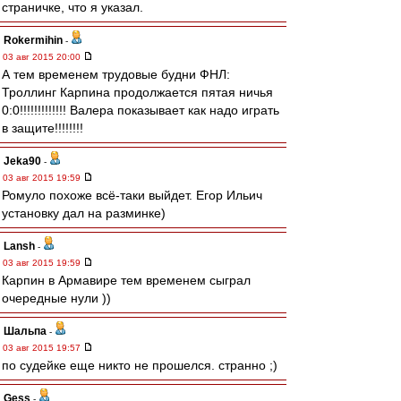
страничке, что я указал.
Rokermihin
-
03 авг 2015 20:00
А тем временем трудовые будни ФНЛ:
Троллинг Карпина продолжается пятая ничья
0:0!!!!!!!!!!!!! Валера показывает как надо играть
в защите!!!!!!!!
Jeka90
-
03 авг 2015 19:59
Ромуло похоже всё-таки выйдет. Егор Ильич
установку дал на разминке)
Lansh
-
03 авг 2015 19:59
Карпин в Армавире тем временем сыграл
очередные нули ))
Шальпа
-
03 авг 2015 19:57
по судейке еще никто не прошелся. странно ;)
Gess
-