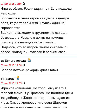
03 авг 2015 19:56
Игра весёлая. Реализации нет. Есть подходы
неплохие.
Бросается в глаза огромная дыра в центре
поля, когда теряем мяч. Глушак один не
справляется.
Вариант с выходом с грузином не сыграл.
Возвращать Ромуло в центр на помощь
Глушаку и в нападение Зе Луиша.
Надеюсь, что во втором тайме сыграем с
более "холодной" головой и забьём своё.
из Белого города
-
03 авг 2015 19:56
Валера похоже рекорды фнл ставит
FIREMAN
-
03 авг 2015 19:55
Игра хреновенькая. По хорошему всего 1
голевой момент у Промеса. Не понятно где и
как действует Жано, постоянно выпадая из
игры. Самое хреновое, что если Широков
опускается вниз для розыгрыша мяча при