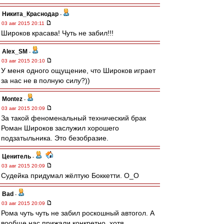
Никита_Краснодар
-
03 авг 2015 20:11
Широков красава! Чуть не забил!!!
Alex_SM
-
03 авг 2015 20:10
У меня одного ощущение, что Широков играет
за нас не в полную силу?))
Montez
-
03 авг 2015 20:09
За такой феноменальный технический брак
Роман Широков заслужил хорошего
подзатыльника. Это безобразие.
Ценитель
-
03 авг 2015 20:09
Судейка придумал жёлтую Боккетти. O_O
Bad
-
03 авг 2015 20:09
Рома чуть чуть не забил роскошный автогол. А
вообще нас прижали конкретно, хотя