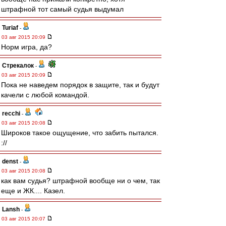
штрафной тот самый судья выдумал
Turiaf
-
03 авг 2015 20:09
Норм игра, да?
Стрекалок
-
03 авг 2015 20:09
Пока не наведем порядок в защите, так и будут
качели с любой командой.
recchi
-
03 авг 2015 20:08
Широков такое ощущение, что забить пытался.
://
denst
-
03 авг 2015 20:08
как вам судья? штрафной вообще ни о чем, так
еще и ЖК.... Казел.
Lansh
-
03 авг 2015 20:07