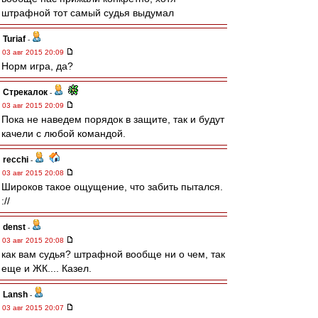
штрафной тот самый судья выдумал
Turiaf
-
03 авг 2015 20:09
Норм игра, да?
Стрекалок
-
03 авг 2015 20:09
Пока не наведем порядок в защите, так и будут
качели с любой командой.
recchi
-
03 авг 2015 20:08
Широков такое ощущение, что забить пытался.
://
denst
-
03 авг 2015 20:08
как вам судья? штрафной вообще ни о чем, так
еще и ЖК.... Казел.
Lansh
-
03 авг 2015 20:07