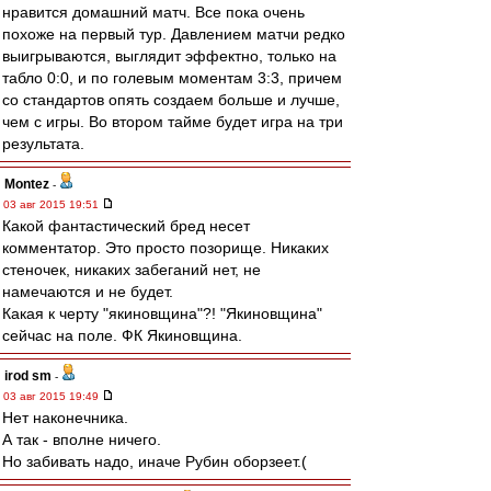
нравится домашний матч. Все пока очень
похоже на первый тур. Давлением матчи редко
выигрываются, выглядит эффектно, только на
табло 0:0, и по голевым моментам 3:3, причем
со стандартов опять создаем больше и лучше,
чем с игры. Во втором тайме будет игра на три
результата.
Montez
-
03 авг 2015 19:51
Какой фантастический бред несет
комментатор. Это просто позорище. Никаких
стеночек, никаких забеганий нет, не
намечаются и не будет.
Какая к черту "якиновщина"?! "Якиновщина"
сейчас на поле. ФК Якиновщина.
irod sm
-
03 авг 2015 19:49
Нет наконечника.
А так - вполне ничего.
Но забивать надо, иначе Рубин оборзеет.(