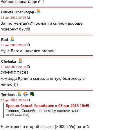
Ребров снова тащит!!!!
Никита_Краснодар
-
03 авг 2015 20:06
За что жёлтая??? Боккетти спиной вообще
повернут был!!!
Bad
-
03 авг 2015 20:02
Ну, с Богом, начался второй
Chebuka
-
03 авг 2015 20:00
ОФФФФФТОП
команда Крпина сыграла пятую безголевую
ничью )))
Terrious
-
03 авг 2015 20:00
Красно-белый Челябинск » 03 авг 2015 19:49
Terrious, Спасибо,но не могу включить по
этой ссылке(
Я смотрю по второй ссылке (5000 кб/с) на той