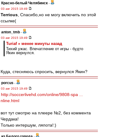
Красно-белый Челябинск
-
03 авг 2015 19:49
Terrious
, Спасибо,но не могу включить по этой
ссылке(
anton_tmb
-
03 авг 2015 19:49
Turiaf » менее минуты назад
Тихий ужас. Впечатление от игры - будто
Якин вернулся.
Куда, стесняюсь спросить, вернулся Якин?
porcus
-
03 авг 2015 19:49
http://soccerlivehd.com/online/9808-spa ...
nline.html
вот тут смотрю на плеере №2, без коммента
Чердака!
Только интершум, ляпота!:)
из Белого города
-