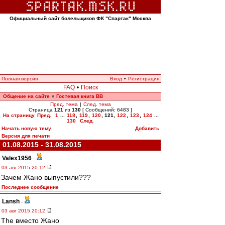
Официальный сайт болельщиков ФК "Спартак" Москва
Полная версия
Вход
•
Регистрация
FAQ
•
Поиск
Общение на сайте
Гостевая книга ВВ
»
Пред. тема
|
След. тема
Страница
121
из
130
[ Сообщений: 6483 ]
На страницу
Пред.
1
...
118
,
119
,
120
,
121
,
122
,
123
,
124
...
130
След.
Начать новую тему
Добавить
Версия для печати
01.08.2015 - 31.08.2015
Valex1956
-
03 авг 2015 20:12
Зачем Жано выпустили???
Последнее сообщение
Lansh
-
03 авг 2015 20:12
The вместо Жано