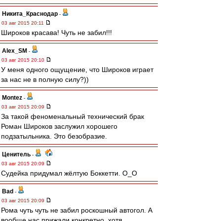
Никита_Краснодар
-
03 авг 2015 20:11
Широков красава! Чуть не забил!!!
Alex_SM
-
03 авг 2015 20:10
У меня одного ощущение, что Широков играет
за нас не в полную силу?))
Montez
-
03 авг 2015 20:09
За такой феноменальный технический брак
Роман Широков заслужил хорошего
подзатыльника. Это безобразие.
Ценитель
-
03 авг 2015 20:09
Судейка придумал жёлтую Боккетти. O_O
Bad
-
03 авг 2015 20:09
Рома чуть чуть не забил роскошный автогол. А
вообще нас прижали конкретно, хотя