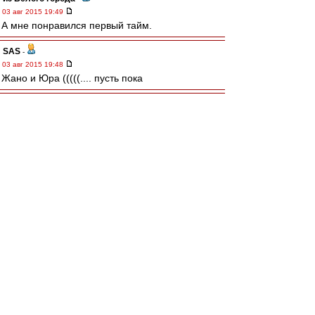
03 авг 2015 19:49
А мне понравился первый тайм.
SAS
-
03 авг 2015 19:48
Жано и Юра (((((.... пусть пока
волшебниКК
-
03 авг 2015 19:48
Впереди нужен нестандартный ход, обводка,
дриблинг. После перерыва надо сразу
выпускать португеза - Мовсесян уже подсел и
по привычке растворился.
КБ Шахты
-
03 авг 2015 19:48
Хорошо играем.. хотя Рубин пару раз
огрызнулся.. Джано выпадает, но отметился
хорошим ударом после отскока. Ипотечник
ведет адовый комент..((
Turiaf
-
03 авг 2015 19:47