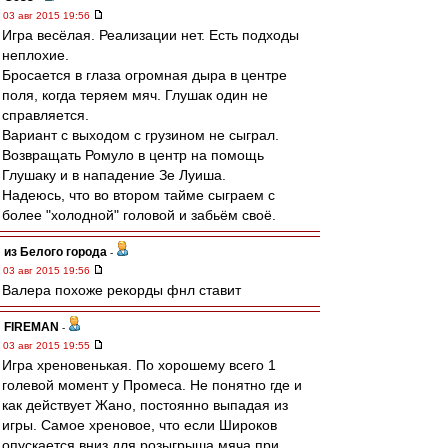
03 авг 2015 19:56
Игра весёлая. Реализации нет. Есть подходы
неплохие.
Бросается в глаза огромная дыра в центре
поля, когда теряем мяч. Глушак один не
справляется.
Вариант с выходом с грузином не сыграл.
Возвращать Ромуло в центр на помощь
Глушаку и в нападение Зе Луиша.
Надеюсь, что во втором тайме сыграем с
более "холодной" головой и забьём своё.
из Белого города
-
03 авг 2015 19:56
Валера похоже рекорды фнл ставит
FIREMAN
-
03 авг 2015 19:55
Игра хреновенькая. По хорошему всего 1
голевой момент у Промеса. Не понятно где и
как действует Жано, постоянно выпадая из
игры. Самое хреновое, что если Широков
опускается вниз для розыгрыша мяча при