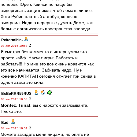
поперёк. Юре с Квинси по чаще бы
выдергивать защитников, чтоб ломать линию.
Хотя Рубин плотный автобус, конечно,
выстроил. Надо в перерыве думать Диме, как
больше организовать пространства впереди.
Rokermihin
-
03 авг 2015 19:53
Я смотрю без коммента с интершумом это
просто кайф. Насчет игры: Работать и
работать!!! Но мне это все очень нравится как
это все начинается. Забивать надо. Ну и
конечно КАПИТАН сегодня отжгает три сейва в
одной атаки это сила.
BoBeRRR59RUS
-
03 авг 2015 19:53
Montez
,
Turiaf
, вы с наркотой завязывайте.
Плохо это.
Bad
-
03 авг 2015 19:51
Можете закидать меня яйцами, но опять не