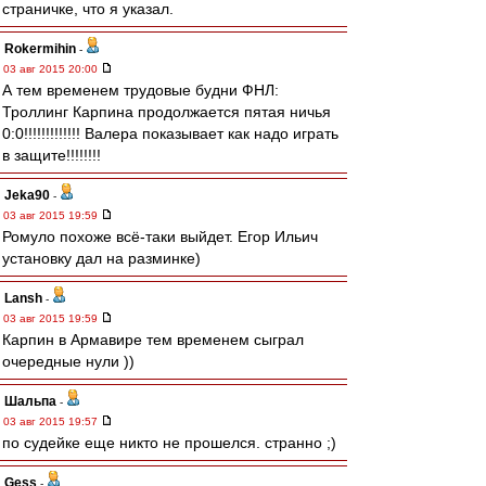
страничке, что я указал.
Rokermihin
-
03 авг 2015 20:00
А тем временем трудовые будни ФНЛ:
Троллинг Карпина продолжается пятая ничья
0:0!!!!!!!!!!!!! Валера показывает как надо играть
в защите!!!!!!!!
Jeka90
-
03 авг 2015 19:59
Ромуло похоже всё-таки выйдет. Егор Ильич
установку дал на разминке)
Lansh
-
03 авг 2015 19:59
Карпин в Армавире тем временем сыграл
очередные нули ))
Шальпа
-
03 авг 2015 19:57
по судейке еще никто не прошелся. странно ;)
Gess
-