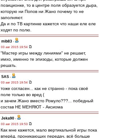
позиционке, то в центре поля образуется дыра,
которую ни Попов ни Жано почему то не
заполняют.
Да и по ТВ картинке кажется что наши еле еле
ходят по полю.
mib83
-
03 авг 2015 19:54
"Мастер игры между линиями" не решает,
имхо, именно те эпизоды, которые должен
решать.
SAS
-
03 авг 2015 19:54
тоже согласен... как не странно - пока своё
поле только во вред (
и зачем Жано вместо Ромуло???... победный
состав НЕ МЕНЯЮТ - Аксиома
Jeka90
-
03 авг 2015 19:53
Как мне кажется, мало вертикальной игры пока
вперёд, проникающих передач, всё больше