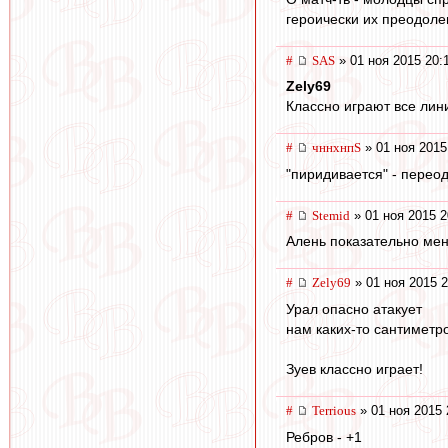
героически их преодоле
#
SAS
» 01 ноя 2015 20:
Zely69
Классно играют все лини
#
чннхнпS
» 01 ноя 2015
"пиридивается" - переод
#
Stemid
» 01 ноя 2015 2
Алень показательно мен
#
Zely69
» 01 ноя 2015 2
Урал опасно атакует
нам каких-то сантиметро
Зуев классно играет!
#
Terrious
» 01 ноя 2015 
Ребров - +1