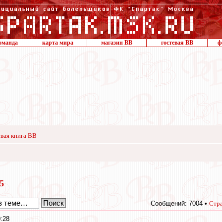
оманда
карта мира
магазин ВВ
гостевая ВВ
ф
вая книга ВВ
15
Сообщений: 7004 •
Стр
:28