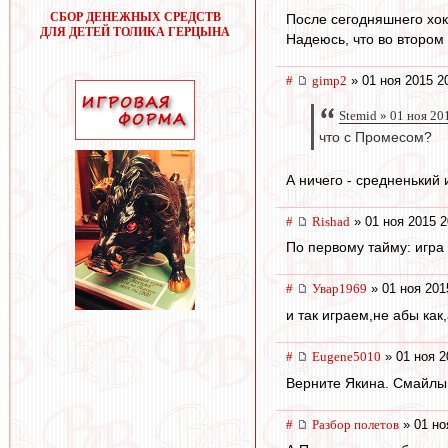
СБОР ДЕНЕЖНЫХ СРЕДСТВ
После сегодняшнего хок
ДЛЯ ДЕТЕЙ ТОЛИКА ГЕРЦЫНА
Надеюсь, что во втором
#
gimp2
» 01 ноя 2015 2
Stemid » 01 ноя 20
что с Промесом?
А ничего - средненький 
#
Rishad
» 01 ноя 2015 2
По первому тайму: игра 
#
Увар1969
» 01 ноя 201
и так играем,не абы ка
#
Eugene5010
» 01 ноя 2
Верните Якина. Смайлы 
#
Разбор полетов
» 01 но