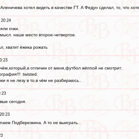
о Аленичева хотел видеть в качестве ГТ. А Федун сделал, то, что хо
 20:24
яли очки.
смысл. наше место второе-четвертое.
ал, хватит ёжика рожать
0:23
чём,который,в отличии от меня,футбол жёппой не смотрит:
графия!!! :twisted:
ки я не лезу в то,в чём не разбираюсь..
:23
твые сегодня.
20:23
паем Подберезкина. А то не выиграть...
23