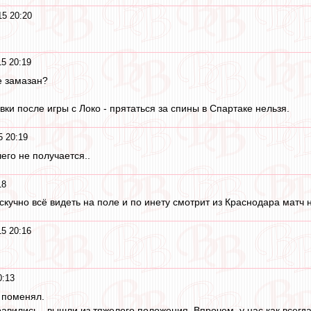
15 20:20
15 20:19
е замазан?
ки после игры с Локо - прятаться за спины в Спартаке нельзя.
5 20:19
его не получается..
18
учно всё видеть на поле и по инету смотрит из Краснодара матч на компп
15 20:16
0:13
 поменял.
равились - вышли из тяжелого положения. Впрочем, у нас как всегд