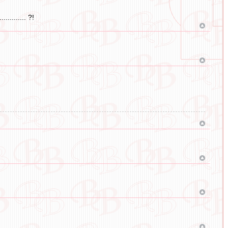
........ ?!