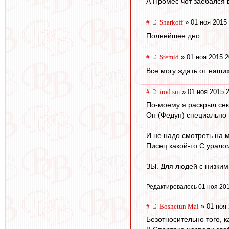
А Промес чот заебался в
#
Sharkoff
» 01 ноя 2015 
Полнейшее дно
#
Stemid
» 01 ноя 2015 2
Все могу ждать от наши
#
irod sm
» 01 ноя 2015 
По-моему я раскрыл сек
Он (Федун) специально 
И не надо смотреть на 
Писец какой-то.С уралом
ЗЫ. Для людей с низким
Редактировалось 01 ноя 201
#
Boshetun Mai
» 01 ноя 
Безотносительно того, к