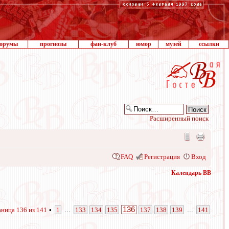
орумы
прогнозы
фан-клуб
юмор
музей
ссылки
Расширенный поиск
FAQ
Регистрация
Вход
Календарь ВВ
136
аница
136
из
141
•
1
...
133
134
135
137
138
139
...
141