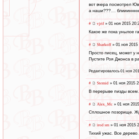
вот вчера посмотрел Юве
а наши???.... блииинннн, 
#
vjrif
» 01 ноя 2015 20:
Какое же пока унылое га
#
Sharkoff
» 01 ноя 2015 
Просто писец, может у н
Пустите Роя Джонса в ра
Редактировалось 01 ноя 201
#
Stemid
» 01 ноя 2015 2
В перерыве пизды всем. 
#
Alex_Mc
» 01 ноя 2015
Сплошное позорище. Ж
#
irod sm
» 01 ноя 2015 
Тихий ужас. Все дерево.