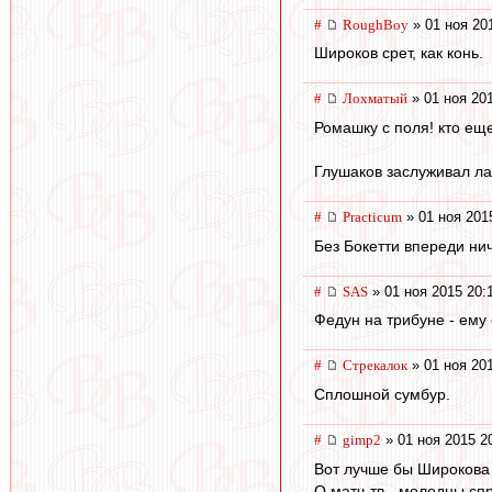
#
RoughBoy
» 01 ноя 20
Широков срет, как конь.
#
Лохматый
» 01 ноя 20
Ромашку с поля! кто ещ
Глушаков заслуживал лав
#
Practicum
» 01 ноя 201
Без Бокетти впереди нич
#
SAS
» 01 ноя 2015 20:
Федун на трибуне - ему ск
#
Стрекалок
» 01 ноя 20
Сплошной сумбур.
#
gimp2
» 01 ноя 2015 2
Вот лучше бы Широкова
О матч-тв - молодцы сп