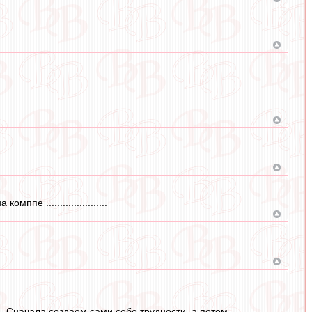
е ......................
а. Сначала создаем сами себе трудности, а потом