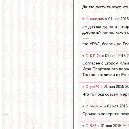
Да это пусть те жрут, кт
#
чннхнпS
» 01 ноя 2015
аж два конкурента потер
догонять? не-не, какой 
===
это УРАЛ, блеать, не Ре
#
Б.Г.-74
» 01 ноя 2015 2
Согласен с Егором Ильи
Игра Спартака-это порно
Только в отличии от Егор
#
ysn70
» 01 ноя 2015 20
Что то пока совсем мёр
#
Sladkov
» 01 ноя 2015 
Срочно в перерыве поку
#
SAS
» 01 ноя 2015 20: