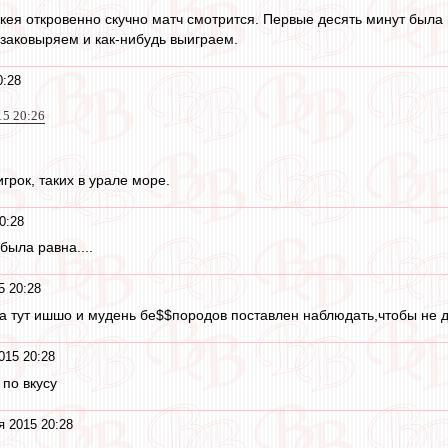
кея откровенно скучно матч смотрится. Первые десять минут была п
 заковыряем и как-нибудь выиграем.
0:28
15 20:26
игрок, таких в урале море.
0:28
была равна....
5 20:28
к,а тут ишшо и мудень бе$$породов поставлен наблюдать,чтобы не 
015 20:28
по вкусу
я 2015 20:28