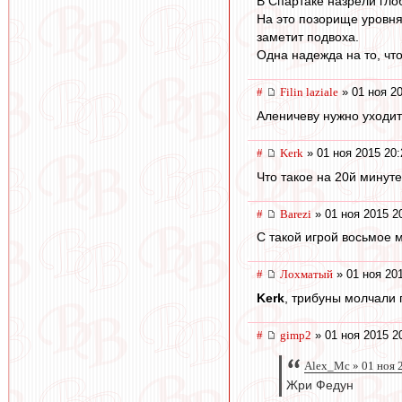
В Спартаке назрели гл
На это позорище уровня
заметит подвоха.
Одна надежда на то, что
#
Filin laziale
» 01 ноя 20
Аленичеву нужно уходить
#
Kerk
» 01 ноя 2015 20:
Что такое на 20й минут
#
Barezi
» 01 ноя 2015 2
С такой игрой восьмое 
#
Лохматый
» 01 ноя 20
Kerk
, трибуны молчали 
#
gimp2
» 01 ноя 2015 2
Alex_Mc » 01 ноя 
Жри Федун