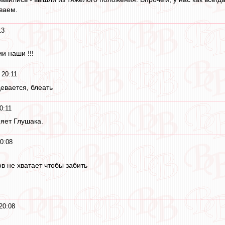
ваем.
13
и наши !!!
 20:11
евается, блеать
0:11
яет Глушака.
0:08
в не хватает чтобы забить
20:08