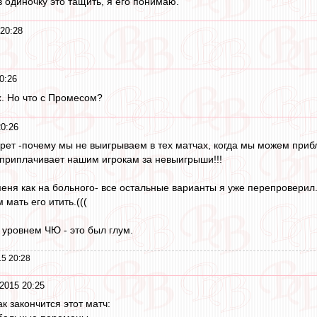
 одиночку это тащить, я его понимаю.
20:28
0:26
х. Но что с Промесом?
20:26
рет -почему мы не выигрываем в тех матчах, когда мы можем прибл
приплачивает нашим игрокам за невыигрыши!!!
меня как на больного- все остальные варианты я уже перепроверил.
 мать его итить.(((
 уровнем ЧЮ - это был глум.
5 20:28
2015 20:25
ак закончится этот матч: