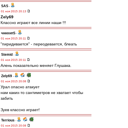
SAS
-
01 ноя 2015 20:13
Zely69
Классно играют все линии наши !!!
чннхнпS
-
01 ноя 2015 20:11
"пиридивается" - переодевается, блеать
Stemid
-
01 ноя 2015 20:11
Алень показательно меняет Глушака.
Zely69
-
01 ноя 2015 20:08
Урал опасно атакует
нам каких-то сантиметров не хватает чтобы
забить
Зуев классно играет!
Terrious
-
01 ноя 2015 20:08