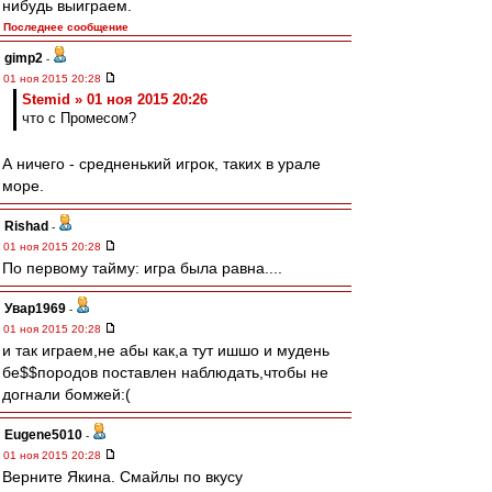
нибудь выиграем.
Последнее сообщение
gimp2
-
01 ноя 2015 20:28
Stemid » 01 ноя 2015 20:26
что с Промесом?
А ничего - средненький игрок, таких в урале
море.
Rishad
-
01 ноя 2015 20:28
По первому тайму: игра была равна....
Увар1969
-
01 ноя 2015 20:28
и так играем,не абы как,а тут ишшо и мудень
бе$$породов поставлен наблюдать,чтобы не
догнали бомжей:(
Eugene5010
-
01 ноя 2015 20:28
Верните Якина. Смайлы по вкусу