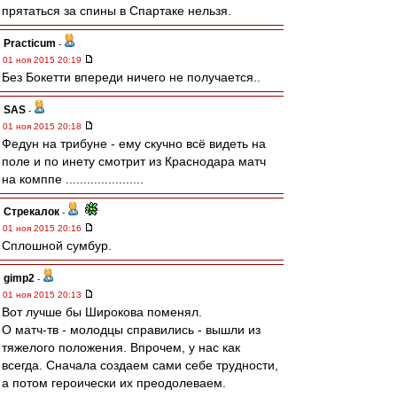
прятаться за спины в Спартаке нельзя.
Practicum
-
01 ноя 2015 20:19
Без Бокетти впереди ничего не получается..
SAS
-
01 ноя 2015 20:18
Федун на трибуне - ему скучно всё видеть на
поле и по инету смотрит из Краснодара матч
на комппе ......................
Стрекалок
-
01 ноя 2015 20:16
Сплошной сумбур.
gimp2
-
01 ноя 2015 20:13
Вот лучше бы Широкова поменял.
О матч-тв - молодцы справились - вышли из
тяжелого положения. Впрочем, у нас как
всегда. Сначала создаем сами себе трудности,
а потом героически их преодолеваем.