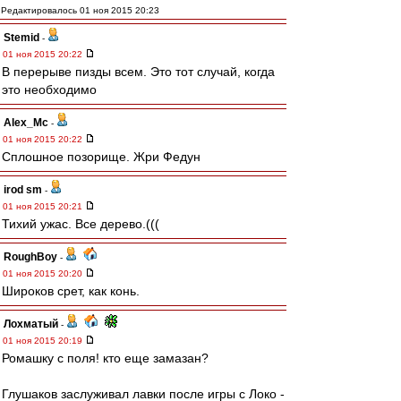
Редактировалось 01 ноя 2015 20:23
Stemid
-
01 ноя 2015 20:22
В перерыве пизды всем. Это тот случай, когда
это необходимо
Alex_Mc
-
01 ноя 2015 20:22
Сплошное позорище. Жри Федун
irod sm
-
01 ноя 2015 20:21
Тихий ужас. Все дерево.(((
RoughBoy
-
01 ноя 2015 20:20
Широков срет, как конь.
Лохматый
-
01 ноя 2015 20:19
Ромашку с поля! кто еще замазан?
Глушаков заслуживал лавки после игры с Локо -