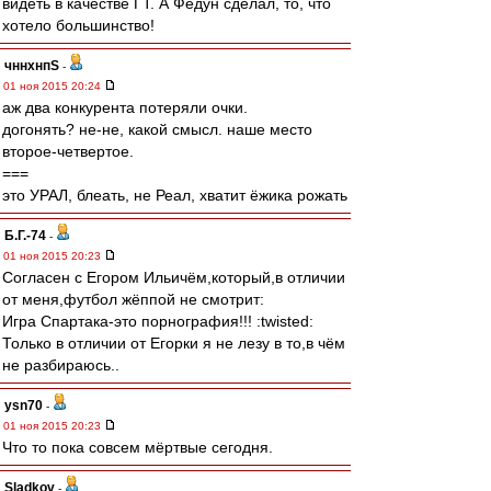
видеть в качестве ГТ. А Федун сделал, то, что
хотело большинство!
чннхнпS
-
01 ноя 2015 20:24
аж два конкурента потеряли очки.
догонять? не-не, какой смысл. наше место
второе-четвертое.
===
это УРАЛ, блеать, не Реал, хватит ёжика рожать
Б.Г.-74
-
01 ноя 2015 20:23
Согласен с Егором Ильичём,который,в отличии
от меня,футбол жёппой не смотрит:
Игра Спартака-это порнография!!! :twisted:
Только в отличии от Егорки я не лезу в то,в чём
не разбираюсь..
ysn70
-
01 ноя 2015 20:23
Что то пока совсем мёртвые сегодня.
Sladkov
-