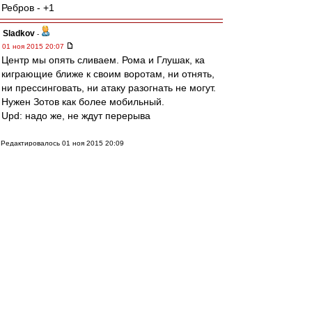
Ребров - +1
Sladkov
-
01 ноя 2015 20:07
Центр мы опять сливаем. Рома и Глушак, ка
киграющие ближе к своим воротам, ни отнять,
ни прессинговать, ни атаку разогнать не могут.
Нужен Зотов как более мобильный.
Upd: надо же, не ждут перерыва
Редактировалось 01 ноя 2015 20:09
Влэйд
-
01 ноя 2015 20:07
Ребров потащил сейчас.
Выручил.
Пока должны лететь 0-1 или 1-2, при очень
мутном Урале.
Даем играть, подсдулись как-то после ударных
первых 20 минут.
VVT5
-
01 ноя 2015 20:07