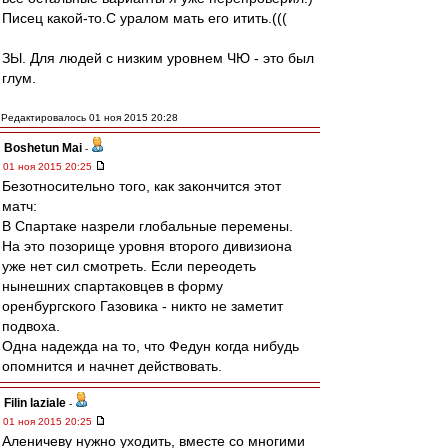
Писец какой-то.С уралом мать его итить.(((
ЗЫ. Для людей с низким уровнем ЧЮ - это был
глум.
Редактировалось 01 ноя 2015 20:28
Boshetun Mai
-
01 ноя 2015 20:25
Безотносительно того, как закончится этот
матч:
В Спартаке назрели глобальные перемены.
На это позорище уровня второго дивизиона
уже нет сил смотреть. Если переодеть
нынешних спартаковцев в форму
оренбургского Газовика - никто не заметит
подвоха.
Одна надежда на то, что Федун когда нибудь
опомнится и начнет действовать.
Filin laziale
-
01 ноя 2015 20:25
Аленичеву нужно уходить, вместе со многими