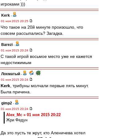
игроками )))
Kerk
-
01 ноя 2015 20:25
Что такое на 20й минуте произошло, что
совсем рассыпались? Загадка.
Barezi
-
01 ноя 2015 20:24
С такой игрой восьмое место уже не кажется
недостижимым
Лохматый
-
01 ноя 2015 20:24
Kerk
, трибуны молчали первые пять минут.
Была причина.
gimp2
-
01 ноя 2015 20:24
Alex_Mc » 01 ноя 2015 20:22
Жри Федун
Да это пусть те жрут, кто Аленичева хотел