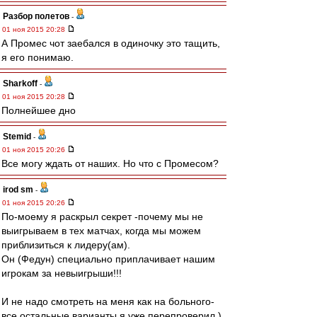
Разбор полетов
-
01 ноя 2015 20:28
А Промес чот заебался в одиночку это тащить,
я его понимаю.
Sharkoff
-
01 ноя 2015 20:28
Полнейшее дно
Stemid
-
01 ноя 2015 20:26
Все могу ждать от наших. Но что с Промесом?
irod sm
-
01 ноя 2015 20:26
По-моему я раскрыл секрет -почему мы не
выигрываем в тех матчах, когда мы можем
приблизиться к лидеру(ам).
Он (Федун) специально приплачивает нашим
игрокам за невыигрыши!!!
И не надо смотреть на меня как на больного-
все остальные варианты я уже перепроверил.)