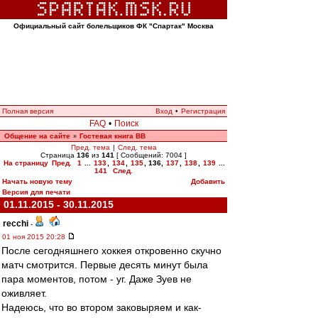
Официальный сайт болельщиков ФК "Спартак" Москва
Полная версия
Вход
•
Регистрация
FAQ
•
Поиск
Общение на сайте
Гостевая книга ВВ
»
Пред. тема
|
След. тема
Страница
136
из
141
[ Сообщений: 7004 ]
На страницу
Пред.
1
...
133
,
134
,
135
,
136
,
137
,
138
,
139
...
141
След.
Начать новую тему
Добавить
Версия для печати
01.11.2015 - 30.11.2015
recchi
-
01 ноя 2015 20:28
После сегодняшнего хоккея откровенно скучно
матч смотрится. Первые десять минут была
пара моментов, потом - уг. Даже Зуев не
оживляет.
Надеюсь, что во втором заковыряем и как-