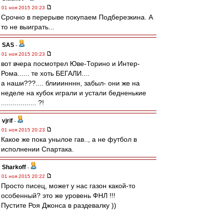
01 ноя 2015 20:23
Срочно в перерыве покупаем Подберезкина. А
то не выиграть...
SAS
-
01 ноя 2015 20:23
вот вчера посмотрел Юве-Торино и Интер-
Рома...... те хоть БЕГАЛИ....
а наши???.... блииинннн, забыл- они же на
неделе на кубок играли и устали бедненькие
.................. ?!
vjrif
-
01 ноя 2015 20:23
Какое же пока унылое гав.., а не футбол в
исполнении Спартака.
Sharkoff
-
01 ноя 2015 20:22
Просто писец, может у нас газон какой-то
особенный? это же уровень ФНЛ !!!
Пустите Роя Джонса в раздевалку ))