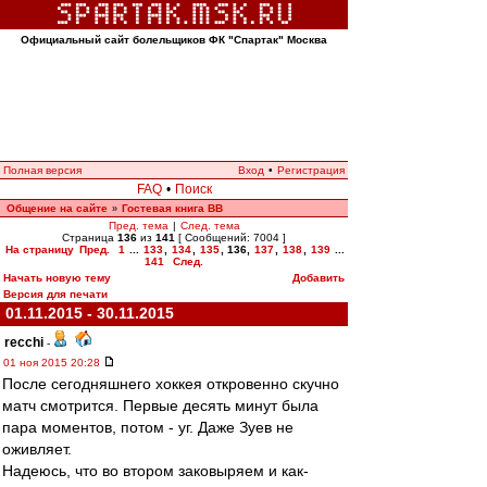
Официальный сайт болельщиков ФК "Спартак" Москва
Полная версия
Вход
•
Регистрация
FAQ
•
Поиск
Общение на сайте
Гостевая книга ВВ
»
Пред. тема
|
След. тема
Страница
136
из
141
[ Сообщений: 7004 ]
На страницу
Пред.
1
...
133
,
134
,
135
,
136
,
137
,
138
,
139
...
141
След.
Начать новую тему
Добавить
Версия для печати
01.11.2015 - 30.11.2015
recchi
-
01 ноя 2015 20:28
После сегодняшнего хоккея откровенно скучно
матч смотрится. Первые десять минут была
пара моментов, потом - уг. Даже Зуев не
оживляет.
Надеюсь, что во втором заковыряем и как-