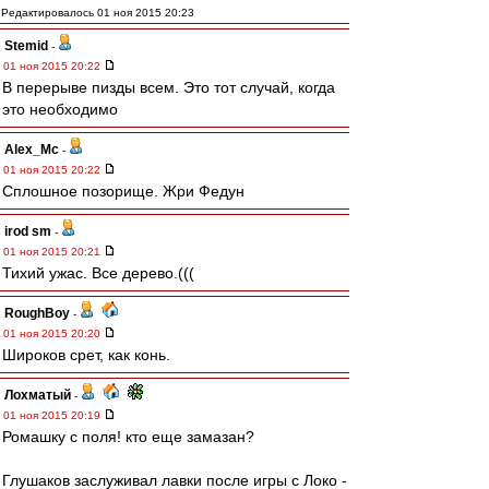
Редактировалось 01 ноя 2015 20:23
Stemid
-
01 ноя 2015 20:22
В перерыве пизды всем. Это тот случай, когда
это необходимо
Alex_Mc
-
01 ноя 2015 20:22
Сплошное позорище. Жри Федун
irod sm
-
01 ноя 2015 20:21
Тихий ужас. Все дерево.(((
RoughBoy
-
01 ноя 2015 20:20
Широков срет, как конь.
Лохматый
-
01 ноя 2015 20:19
Ромашку с поля! кто еще замазан?
Глушаков заслуживал лавки после игры с Локо -