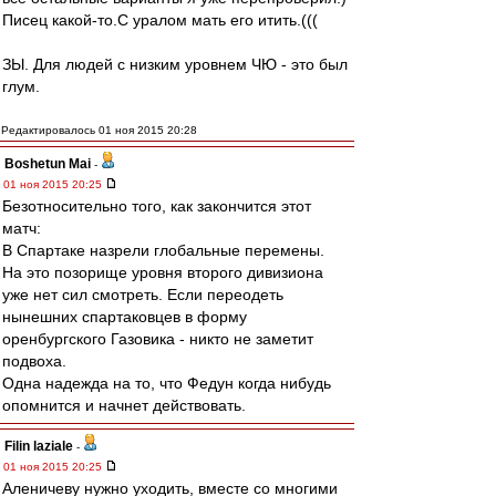
Писец какой-то.С уралом мать его итить.(((
ЗЫ. Для людей с низким уровнем ЧЮ - это был
глум.
Редактировалось 01 ноя 2015 20:28
Boshetun Mai
-
01 ноя 2015 20:25
Безотносительно того, как закончится этот
матч:
В Спартаке назрели глобальные перемены.
На это позорище уровня второго дивизиона
уже нет сил смотреть. Если переодеть
нынешних спартаковцев в форму
оренбургского Газовика - никто не заметит
подвоха.
Одна надежда на то, что Федун когда нибудь
опомнится и начнет действовать.
Filin laziale
-
01 ноя 2015 20:25
Аленичеву нужно уходить, вместе со многими