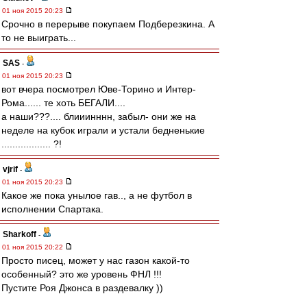
01 ноя 2015 20:23
Срочно в перерыве покупаем Подберезкина. А
то не выиграть...
SAS
-
01 ноя 2015 20:23
вот вчера посмотрел Юве-Торино и Интер-
Рома...... те хоть БЕГАЛИ....
а наши???.... блииинннн, забыл- они же на
неделе на кубок играли и устали бедненькие
.................. ?!
vjrif
-
01 ноя 2015 20:23
Какое же пока унылое гав.., а не футбол в
исполнении Спартака.
Sharkoff
-
01 ноя 2015 20:22
Просто писец, может у нас газон какой-то
особенный? это же уровень ФНЛ !!!
Пустите Роя Джонса в раздевалку ))