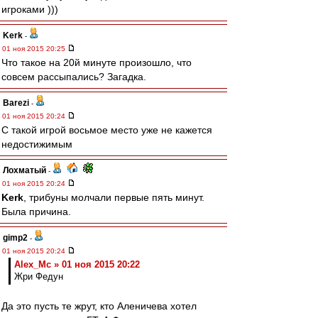
игроками )))
Kerk
-
01 ноя 2015 20:25
Что такое на 20й минуте произошло, что
совсем рассыпались? Загадка.
Barezi
-
01 ноя 2015 20:24
С такой игрой восьмое место уже не кажется
недостижимым
Лохматый
-
01 ноя 2015 20:24
Kerk
, трибуны молчали первые пять минут.
Была причина.
gimp2
-
01 ноя 2015 20:24
Alex_Mc » 01 ноя 2015 20:22
Жри Федун
Да это пусть те жрут, кто Аленичева хотел