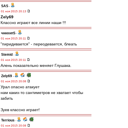
SAS
-
01 ноя 2015 20:13
Zely69
Классно играют все линии наши !!!
чннхнпS
-
01 ноя 2015 20:11
"пиридивается" - переодевается, блеать
Stemid
-
01 ноя 2015 20:11
Алень показательно меняет Глушака.
Zely69
-
01 ноя 2015 20:08
Урал опасно атакует
нам каких-то сантиметров не хватает чтобы
забить
Зуев классно играет!
Terrious
-
01 ноя 2015 20:08