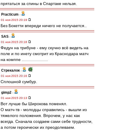
прятаться за спины в Спартаке нельзя.
Practicum
-
01 ноя 2015 20:19
Без Бокетти впереди ничего не получается..
SAS
-
01 ноя 2015 20:18
Федун на трибуне - ему скучно всё видеть на
поле и по инету смотрит из Краснодара матч
на комппе ......................
Стрекалок
-
01 ноя 2015 20:16
Сплошной сумбур.
gimp2
-
01 ноя 2015 20:13
Вот лучше бы Широкова поменял.
О матч-тв - молодцы справились - вышли из
тяжелого положения. Впрочем, у нас как
всегда. Сначала создаем сами себе трудности,
а потом героически их преодолеваем.