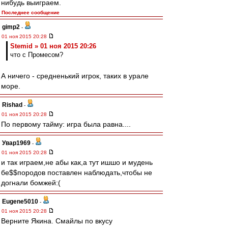
нибудь выиграем.
Последнее сообщение
gimp2
-
01 ноя 2015 20:28
Stemid » 01 ноя 2015 20:26
что с Промесом?
А ничего - средненький игрок, таких в урале
море.
Rishad
-
01 ноя 2015 20:28
По первому тайму: игра была равна....
Увар1969
-
01 ноя 2015 20:28
и так играем,не абы как,а тут ишшо и мудень
бе$$породов поставлен наблюдать,чтобы не
догнали бомжей:(
Eugene5010
-
01 ноя 2015 20:28
Верните Якина. Смайлы по вкусу