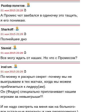
Разбор полетов
-
01 ноя 2015 20:28
А Промес чот заебался в одиночку это тащить,
я его понимаю.
Sharkoff
-
01 ноя 2015 20:28
Полнейшее дно
Stemid
-
01 ноя 2015 20:26
Все могу ждать от наших. Но что с Промесом?
irod sm
-
01 ноя 2015 20:26
По-моему я раскрыл секрет -почему мы не
выигрываем в тех матчах, когда мы можем
приблизиться к лидеру(ам).
Он (Федун) специально приплачивает нашим
игрокам за невыигрыши!!!
И не надо смотреть на меня как на больного-
все остальные варианты я уже перепроверил.)