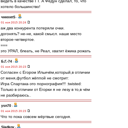
видеть в качестве ГТ. А Федун сделал, то, что
хотело большинство!
чннхнпS
-
01 ноя 2015 20:24
аж два конкурента потеряли очки.
догонять? не-не, какой смысл. наше место
второе-четвертое.
===
это УРАЛ, блеать, не Реал, хватит ёжика рожать
Б.Г.-74
-
01 ноя 2015 20:23
Согласен с Егором Ильичём,который,в отличии
от меня,футбол жёппой не смотрит:
Игра Спартака-это порнография!!! :twisted:
Только в отличии от Егорки я не лезу в то,в чём
не разбираюсь..
ysn70
-
01 ноя 2015 20:23
Что то пока совсем мёртвые сегодня.
Sladkov
-