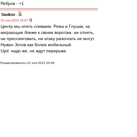
Ребров - +1
Sladkov
-
01 ноя 2015 20:07
Центр мы опять сливаем. Рома и Глушак, ка
киграющие ближе к своим воротам, ни отнять,
ни прессинговать, ни атаку разогнать не могут.
Нужен Зотов как более мобильный.
Upd: надо же, не ждут перерыва
Редактировалось 01 ноя 2015 20:09
Влэйд
-
01 ноя 2015 20:07
Ребров потащил сейчас.
Выручил.
Пока должны лететь 0-1 или 1-2, при очень
мутном Урале.
Даем играть, подсдулись как-то после ударных
первых 20 минут.
VVT5
-
01 ноя 2015 20:07