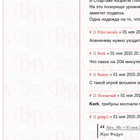
В Спартаке назрели гл
На это позорище уровня
заметит подвоха.
Одна надежда на то, что
#
Filin laziale
» 01 ноя 20
Аленичеву нужно уходить
#
Kerk
» 01 ноя 2015 20:
Что такое на 20й минут
#
Barezi
» 01 ноя 2015 2
С такой игрой восьмое 
#
Лохматый
» 01 ноя 20
Kerk
, трибуны молчали 
#
gimp2
» 01 ноя 2015 2
Alex_Mc » 01 ноя 
Жри Федун