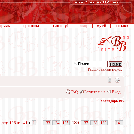
орумы
прогнозы
фан-клуб
юмор
музей
ссылки
Расширенный поиск
FAQ
Регистрация
Вход
Календарь ВВ
136
аница
136
из
141
•
1
...
133
134
135
137
138
139
...
141