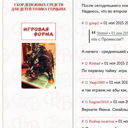
СБОР ДЕНЕЖНЫХ СРЕДСТВ
После сегодняшнего хок
ДЛЯ ДЕТЕЙ ТОЛИКА ГЕРЦЫНА
Надеюсь, что во втором
#
gimp2
» 01 ноя 2015 2
Stemid » 01 ноя 20
что с Промесом?
А ничего - средненький 
#
Rishad
» 01 ноя 2015 2
По первому тайму: игра 
#
Увар1969
» 01 ноя 201
и так играем,не абы ка
#
Eugene5010
» 01 ноя 2
Верните Якина. Смайлы 
#
Разбор полетов
» 01 но