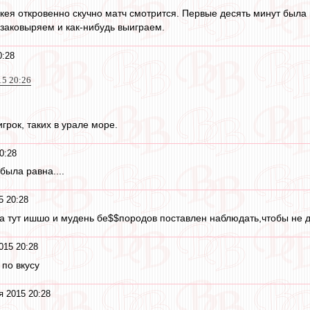
кея откровенно скучно матч смотрится. Первые десять минут была п
 заковыряем и как-нибудь выиграем.
0:28
15 20:26
игрок, таких в урале море.
0:28
была равна....
5 20:28
к,а тут ишшо и мудень бе$$породов поставлен наблюдать,чтобы не 
015 20:28
по вкусу
я 2015 20:28