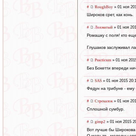
#
RoughBoy
» 01 ноя 20
Широков срет, как конь.
#
Лохматый
» 01 ноя 20
Ромашку с поля! кто ещ
Глушаков заслуживал лав
#
Practicum
» 01 ноя 201
Без Бокетти впереди нич
#
SAS
» 01 ноя 2015 20:
Федун на трибуне - ему ск
#
Стрекалок
» 01 ноя 20
Сплошной сумбур.
#
gimp2
» 01 ноя 2015 2
Вот лучше бы Широкова
О матч-тв - молодцы сп