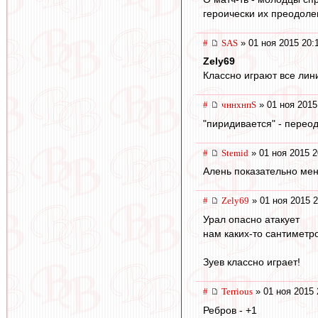
героически их преодоле
#
SAS
» 01 ноя 2015 20:
Zely69
Классно играют все лини
#
чннхнпS
» 01 ноя 2015
"пиридивается" - переод
#
Stemid
» 01 ноя 2015 2
Алень показательно мен
#
Zely69
» 01 ноя 2015 2
Урал опасно атакует
нам каких-то сантиметро
Зуев классно играет!
#
Terrious
» 01 ноя 2015 
Ребров - +1