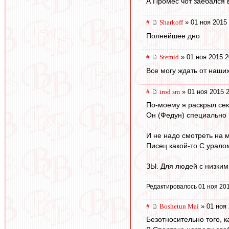
А Промес чот заебался в
#
Sharkoff
» 01 ноя 2015 
Полнейшее дно
#
Stemid
» 01 ноя 2015 2
Все могу ждать от наши
#
irod sm
» 01 ноя 2015 
По-моему я раскрыл сек
Он (Федун) специально 
И не надо смотреть на 
Писец какой-то.С уралом
ЗЫ. Для людей с низким
Редактировалось 01 ноя 201
#
Boshetun Mai
» 01 ноя 
Безотносительно того, к