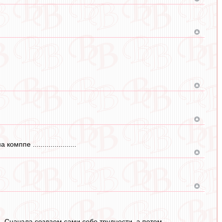
е ......................
а. Сначала создаем сами себе трудности, а потом