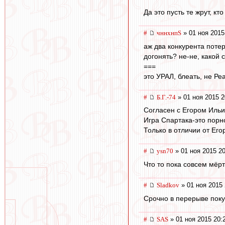
Да это пусть те жрут, кт
#
чннхнпS
» 01 ноя 2015
аж два конкурента потер
догонять? не-не, какой 
===
это УРАЛ, блеать, не Ре
#
Б.Г.-74
» 01 ноя 2015 2
Согласен с Егором Ильи
Игра Спартака-это порно
Только в отличии от Егор
#
ysn70
» 01 ноя 2015 20
Что то пока совсем мёр
#
Sladkov
» 01 ноя 2015 
Срочно в перерыве поку
#
SAS
» 01 ноя 2015 20: