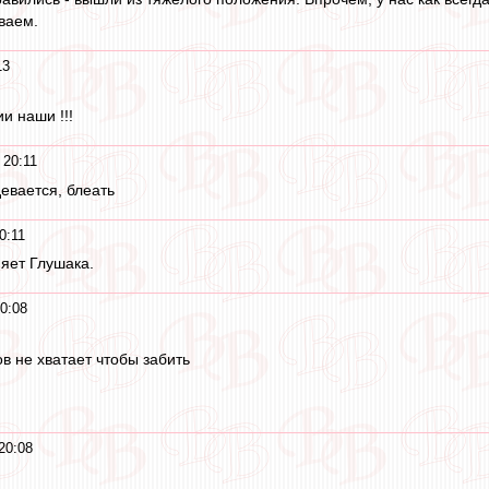
ваем.
13
и наши !!!
 20:11
евается, блеать
0:11
яет Глушака.
0:08
в не хватает чтобы забить
20:08