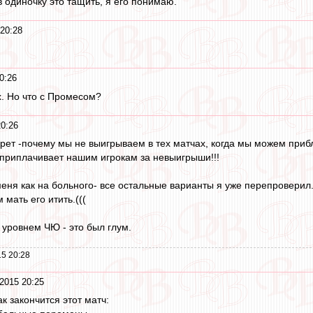
 одиночку это тащить, я его понимаю.
20:28
0:26
х. Но что с Промесом?
20:26
рет -почему мы не выигрываем в тех матчах, когда мы можем прибл
приплачивает нашим игрокам за невыигрыши!!!
меня как на больного- все остальные варианты я уже перепроверил.
 мать его итить.(((
 уровнем ЧЮ - это был глум.
5 20:28
2015 20:25
ак закончится этот матч: