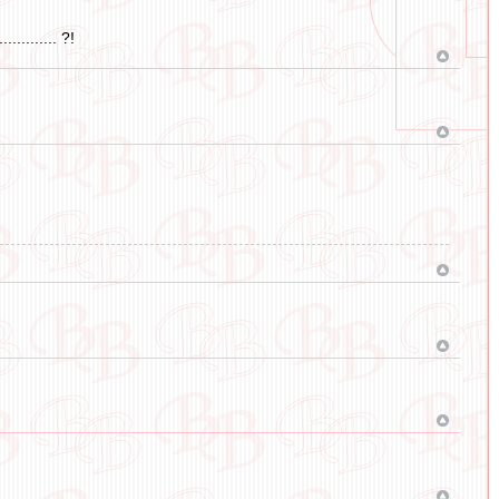
........ ?!