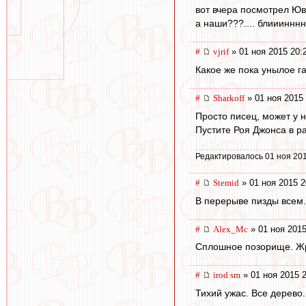
вот вчера посмотрел Юве
а наши???.... блииинннн, 
#
vjrif
» 01 ноя 2015 20:
Какое же пока унылое га
#
Sharkoff
» 01 ноя 2015 
Просто писец, может у н
Пустите Роя Джонса в ра
Редактировалось 01 ноя 201
#
Stemid
» 01 ноя 2015 2
В перерыве пизды всем. 
#
Alex_Mc
» 01 ноя 2015
Сплошное позорище. Ж
#
irod sm
» 01 ноя 2015 
Тихий ужас. Все дерево.