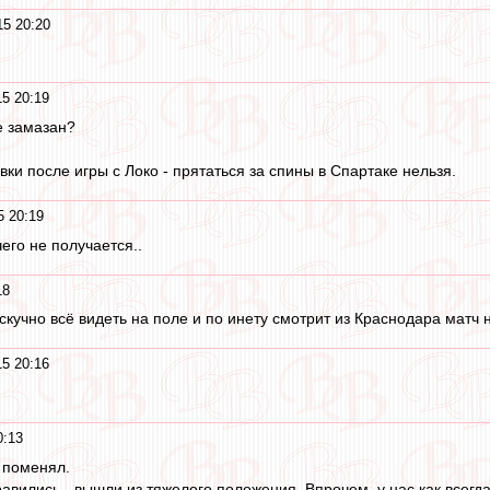
15 20:20
15 20:19
е замазан?
ки после игры с Локо - прятаться за спины в Спартаке нельзя.
5 20:19
его не получается..
18
учно всё видеть на поле и по инету смотрит из Краснодара матч на компп
15 20:16
0:13
 поменял.
равились - вышли из тяжелого положения. Впрочем, у нас как всегд