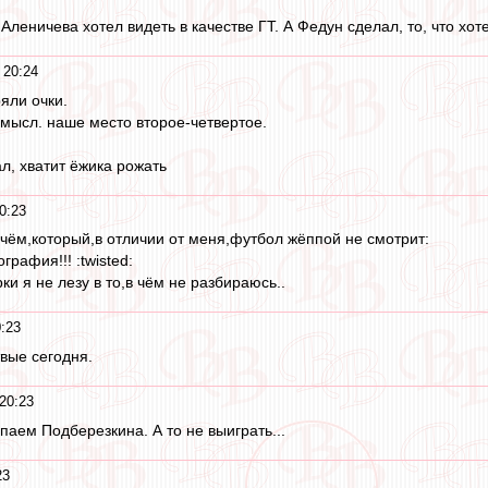
о Аленичева хотел видеть в качестве ГТ. А Федун сделал, то, что хо
 20:24
яли очки.
смысл. наше место второе-четвертое.
ал, хватит ёжика рожать
0:23
чём,который,в отличии от меня,футбол жёппой не смотрит:
графия!!! :twisted:
ки я не лезу в то,в чём не разбираюсь..
:23
твые сегодня.
20:23
паем Подберезкина. А то не выиграть...
23