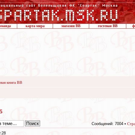
оманда
карта мира
магазин ВВ
гостевая ВВ
ф
вая книга ВВ
15
Сообщений: 7004 •
Стр
:28