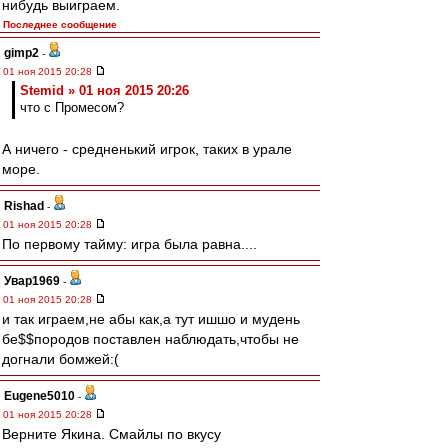
нибудь выиграем.
Последнее сообщение
gimp2
-
01 ноя 2015 20:28
Stemid » 01 ноя 2015 20:26
что с Промесом?
А ничего - средненький игрок, таких в урале
море.
Rishad
-
01 ноя 2015 20:28
По первому тайму: игра была равна....
Увар1969
-
01 ноя 2015 20:28
и так играем,не абы как,а тут ишшо и мудень
бе$$породов поставлен наблюдать,чтобы не
догнали бомжей:(
Eugene5010
-
01 ноя 2015 20:28
Верните Якина. Смайлы по вкусу