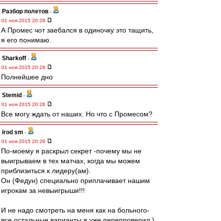
Разбор полетов
-
01 ноя 2015 20:28
А Промес чот заебался в одиночку это тащить,
я его понимаю.
Sharkoff
-
01 ноя 2015 20:28
Полнейшее дно
Stemid
-
01 ноя 2015 20:26
Все могу ждать от наших. Но что с Промесом?
irod sm
-
01 ноя 2015 20:26
По-моему я раскрыл секрет -почему мы не
выигрываем в тех матчах, когда мы можем
приблизиться к лидеру(ам).
Он (Федун) специально приплачивает нашим
игрокам за невыигрыши!!!
И не надо смотреть на меня как на больного-
все остальные варианты я уже перепроверил.)