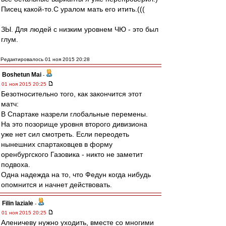
Писец какой-то.С уралом мать его итить.(((
ЗЫ. Для людей с низким уровнем ЧЮ - это был
глум.
Редактировалось 01 ноя 2015 20:28
Boshetun Mai
-
01 ноя 2015 20:25
Безотносительно того, как закончится этот
матч:
В Спартаке назрели глобальные перемены.
На это позорище уровня второго дивизиона
уже нет сил смотреть. Если переодеть
нынешних спартаковцев в форму
оренбургского Газовика - никто не заметит
подвоха.
Одна надежда на то, что Федун когда нибудь
опомнится и начнет действовать.
Filin laziale
-
01 ноя 2015 20:25
Аленичеву нужно уходить, вместе со многими