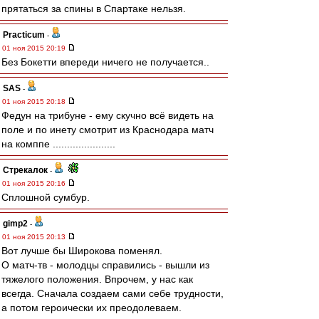
прятаться за спины в Спартаке нельзя.
Practicum
-
01 ноя 2015 20:19
Без Бокетти впереди ничего не получается..
SAS
-
01 ноя 2015 20:18
Федун на трибуне - ему скучно всё видеть на
поле и по инету смотрит из Краснодара матч
на комппе ......................
Стрекалок
-
01 ноя 2015 20:16
Сплошной сумбур.
gimp2
-
01 ноя 2015 20:13
Вот лучше бы Широкова поменял.
О матч-тв - молодцы справились - вышли из
тяжелого положения. Впрочем, у нас как
всегда. Сначала создаем сами себе трудности,
а потом героически их преодолеваем.