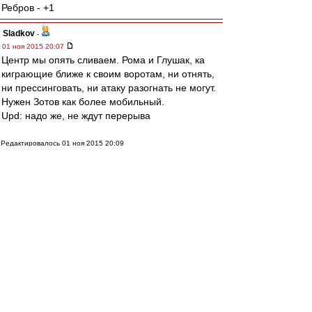
Ребров - +1
Sladkov
-
01 ноя 2015 20:07
Центр мы опять сливаем. Рома и Глушак, ка
киграющие ближе к своим воротам, ни отнять,
ни прессинговать, ни атаку разогнать не могут.
Нужен Зотов как более мобильный.
Upd: надо же, не ждут перерыва
Редактировалось 01 ноя 2015 20:09
Влэйд
-
01 ноя 2015 20:07
Ребров потащил сейчас.
Выручил.
Пока должны лететь 0-1 или 1-2, при очень
мутном Урале.
Даем играть, подсдулись как-то после ударных
первых 20 минут.
VVT5
-
01 ноя 2015 20:07