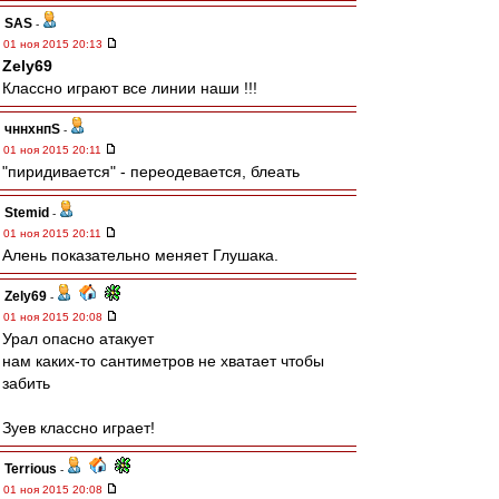
SAS
-
01 ноя 2015 20:13
Zely69
Классно играют все линии наши !!!
чннхнпS
-
01 ноя 2015 20:11
"пиридивается" - переодевается, блеать
Stemid
-
01 ноя 2015 20:11
Алень показательно меняет Глушака.
Zely69
-
01 ноя 2015 20:08
Урал опасно атакует
нам каких-то сантиметров не хватает чтобы
забить
Зуев классно играет!
Terrious
-
01 ноя 2015 20:08