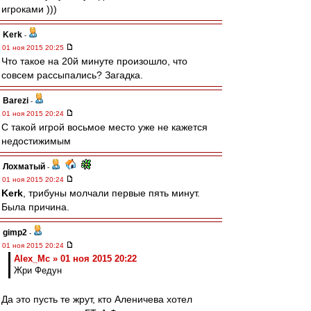
игроками )))
Kerk
-
01 ноя 2015 20:25
Что такое на 20й минуте произошло, что
совсем рассыпались? Загадка.
Barezi
-
01 ноя 2015 20:24
С такой игрой восьмое место уже не кажется
недостижимым
Лохматый
-
01 ноя 2015 20:24
Kerk
, трибуны молчали первые пять минут.
Была причина.
gimp2
-
01 ноя 2015 20:24
Alex_Mc » 01 ноя 2015 20:22
Жри Федун
Да это пусть те жрут, кто Аленичева хотел