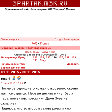
Официальный сайт болельщиков ФК "Спартак" Москва
Полная версия
Вход
•
Регистрация
FAQ
•
Поиск
Общение на сайте
Гостевая книга ВВ
»
Пред. тема
|
След. тема
Страница
136
из
141
[ Сообщений: 7004 ]
На страницу
Пред.
1
...
133
,
134
,
135
,
136
,
137
,
138
,
139
...
141
След.
Начать новую тему
Добавить
Версия для печати
01.11.2015 - 30.11.2015
recchi
-
01 ноя 2015 20:28
После сегодняшнего хоккея откровенно скучно
матч смотрится. Первые десять минут была
пара моментов, потом - уг. Даже Зуев не
оживляет.
Надеюсь, что во втором заковыряем и как-