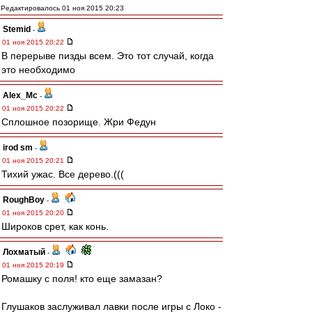
Редактировалось 01 ноя 2015 20:23
Stemid
-
01 ноя 2015 20:22
В перерыве пизды всем. Это тот случай, когда
это необходимо
Alex_Mc
-
01 ноя 2015 20:22
Сплошное позорище. Жри Федун
irod sm
-
01 ноя 2015 20:21
Тихий ужас. Все дерево.(((
RoughBoy
-
01 ноя 2015 20:20
Широков срет, как конь.
Лохматый
-
01 ноя 2015 20:19
Ромашку с поля! кто еще замазан?
Глушаков заслуживал лавки после игры с Локо -