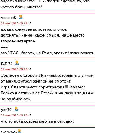
видеть в качестве ГТ. А Федун сделал, то, что
хотело большинство!
чннхнпS
-
01 ноя 2015 20:24
аж два конкурента потеряли очки.
догонять? не-не, какой смысл. наше место
второе-четвертое.
===
это УРАЛ, блеать, не Реал, хватит ёжика рожать
Б.Г.-74
-
01 ноя 2015 20:23
Согласен с Егором Ильичём,который,в отличии
от меня,футбол жёппой не смотрит:
Игра Спартака-это порнография!!! :twisted:
Только в отличии от Егорки я не лезу в то,в чём
не разбираюсь..
ysn70
-
01 ноя 2015 20:23
Что то пока совсем мёртвые сегодня.
Sladkov
-