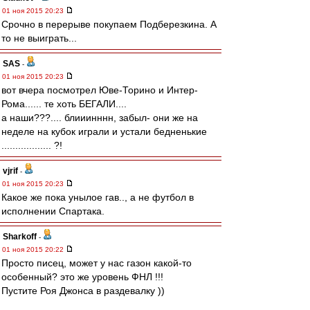
01 ноя 2015 20:23
Срочно в перерыве покупаем Подберезкина. А
то не выиграть...
SAS
-
01 ноя 2015 20:23
вот вчера посмотрел Юве-Торино и Интер-
Рома...... те хоть БЕГАЛИ....
а наши???.... блииинннн, забыл- они же на
неделе на кубок играли и устали бедненькие
.................. ?!
vjrif
-
01 ноя 2015 20:23
Какое же пока унылое гав.., а не футбол в
исполнении Спартака.
Sharkoff
-
01 ноя 2015 20:22
Просто писец, может у нас газон какой-то
особенный? это же уровень ФНЛ !!!
Пустите Роя Джонса в раздевалку ))