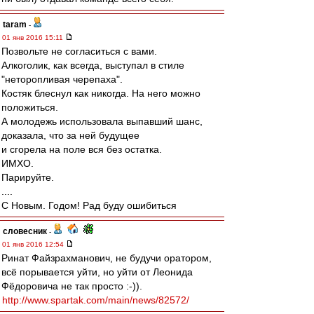
taram
-
01 янв 2016 15:11
Позвольте не согласиться с вами.
Алкоголик, как всегда, выступал в стиле
"неторопливая черепаха".
Костяк блеснул как никогда. На него можно
положиться.
А молодежь использовала выпавший шанс,
доказала, что за ней будущее
и сгорела на поле вся без остатка.
ИМХО.
Парируйте.
....
С Новым. Годом! Рад буду ошибиться
словесник
-
01 янв 2016 12:54
Ринат Файзрахманович, не будучи оратором,
всё порывается уйти, но уйти от Леонида
Фёдоровича не так просто :-)).
http://www.spartak.com/main/news/82572/