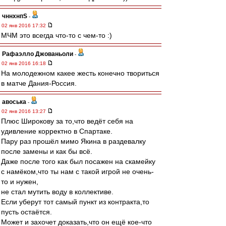
чннхнпS
-
02 янв 2016 17:32
МЧМ это всегда что-то с чем-то :)
Рафаэлло Джованьоли
-
02 янв 2016 16:18
На молодежном какее жесть конечно твориться
в матче Дания-Россия.
авоська
-
02 янв 2016 13:27
Плюс Широкову за то,что ведёт себя на
удивление корректно в Спартаке.
Пару раз прошёл мимо Якина в раздевалку
после замены и как бы всё.
Даже после того как был посажен на скамейку
с намёком,что ты нам с такой игрой не очень-
то и нужен,
не стал мутить воду в коллективе.
Если уберут тот самый пункт из контракта,то
пусть остаётся.
Может и захочет доказать,что он ещё кое-что