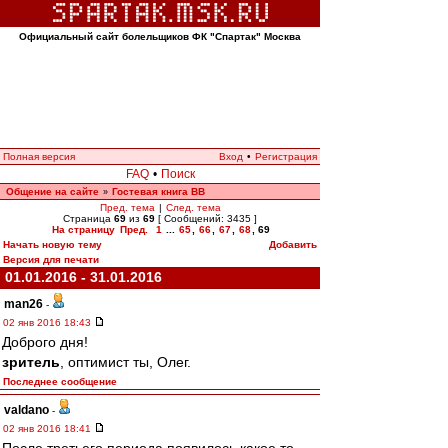
Официальный сайт болельщиков ФК "Спартак" Москва
Полная версия
Вход
•
Регистрация
FAQ
•
Поиск
Общение на сайте
Гостевая книга ВВ
»
Пред. тема
|
След. тема
Страница
69
из
69
[ Сообщений: 3435 ]
На страницу
Пред.
1
...
65
,
66
,
67
,
68
,
69
Начать новую тему
Добавить
Версия для печати
01.01.2016 - 31.01.2016
man26
-
02 янв 2016 18:43
Доброго дня!
зpитель
, оптимист ты, Олег.
Последнее сообщение
valdano
-
02 янв 2016 18:41