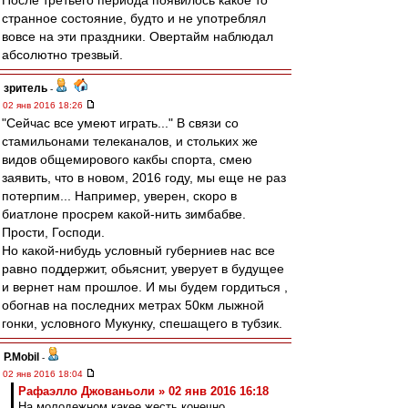
После третьего периода появилось какое то
странное состояние, будто и не употреблял
вовсе на эти праздники. Овертайм наблюдал
абсолютно трезвый.
зpитель
-
02 янв 2016 18:26
"Сейчас все умеют играть..." В связи со
стамильонами телеканалов, и стольких же
видов общемирового какбы спорта, смею
заявить, что в новом, 2016 году, мы еще не раз
потерпим... Например, уверен, скоро в
биатлоне просрем какой-нить зимбабве.
Прости, Господи.
Но какой-нибудь условный губерниев нас все
равно поддержит, обьяснит, уверует в будущее
и вернет нам прошлое. И мы будем гордиться ,
обогнав на последних метрах 50км лыжной
гонки, условного Мукунку, спешащего в тубзик.
P.Mobil
-
02 янв 2016 18:04
Рафаэлло Джованьоли » 02 янв 2016 16:18
На молодежном какее жесть конечно