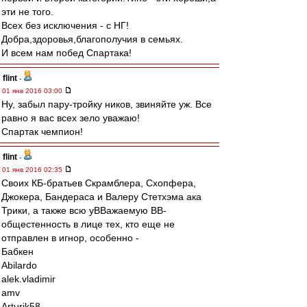
эти не того.
Всех без исключения - с НГ!
Добра,здоровья,благополучия в семьях.
И всем нам побед Спартака!
flint
-
01 янв 2016 03:00
Ну, забыл пару-тройку ников, звиняйте уж. Все
равно я вас всех зело уважаю!
Спартак чемпион!
flint
-
01 янв 2016 02:35
Своих КБ-братьев Скрамблера, Схопфера,
Джокера, Бандераса и Валеру Стетхэма ака
Трики, а также всю уВВажаемую ВВ-
общестенность в лице тех, кто еще не
отправлен в игнор, особенно -
Бабкен
Abilardo
alek.vladimir
amv
Arturik58