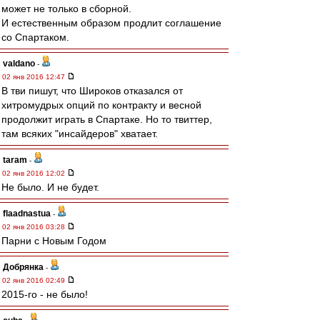
может не только в сборной.
И естественным образом продлит соглашение
со Спартаком.
valdano
-
02 янв 2016 12:47
В тви пишут, что Широков отказался от
хитромудрых опций по контракту и весной
продолжит играть в Спартаке. Но то твиттер,
там всяких "инсайдеров" хватает.
taram
-
02 янв 2016 12:02
Не было. И не будет.
flaadnastua
-
02 янв 2016 03:28
Парни с Новым Годом
Добрянка
-
02 янв 2016 02:49
2015-го - не было!