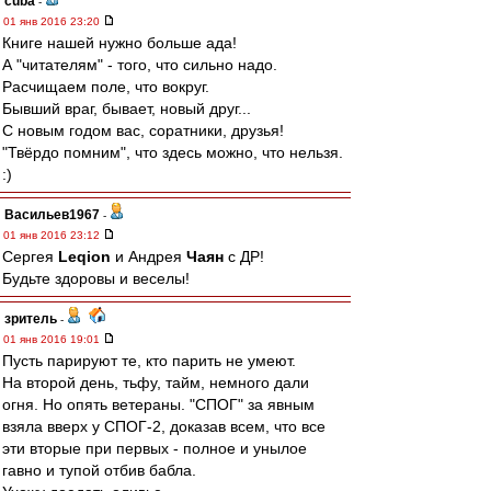
cuba
-
01 янв 2016 23:20
Книге нашей нужно больше ада!
А "читателям" - того, что сильно надо.
Расчищаем поле, что вокруг.
Бывший враг, бывает, новый друг...
С новым годом вас, соратники, друзья!
"Твёрдо помним", что здесь можно, что нельзя.
:)
Васильев1967
-
01 янв 2016 23:12
Сергея
Leqion
и Андрея
Чаян
с ДР!
Будьте здоровы и веселы!
зpитель
-
01 янв 2016 19:01
Пусть парируют те, кто парить не умеют.
На второй день, тьфу, тайм, немного дали
огня. Но опять ветераны. "СПОГ" за явным
взяла вверх у СПОГ-2, доказав всем, что все
эти вторые при первых - полное и унылое
гавно и тупой отбив бабла.