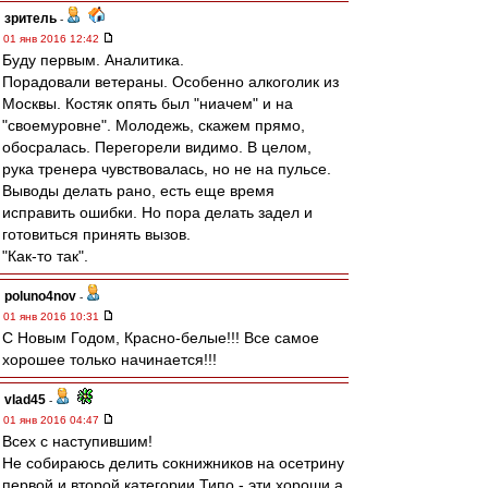
зpитель
-
01 янв 2016 12:42
Буду первым. Аналитика.
Порадовали ветераны. Особенно алкоголик из
Москвы. Костяк опять был "ниачем" и на
"своемуровне". Молодежь, скажем прямо,
обосралась. Перегорели видимо. В целом,
рука тренера чувствовалась, но не на пульсе.
Выводы делать рано, есть еще время
исправить ошибки. Но пора делать задел и
готовиться принять вызов.
"Как-то так".
poluno4nov
-
01 янв 2016 10:31
С Новым Годом, Красно-белые!!! Все самое
хорошее только начинается!!!
vlad45
-
01 янв 2016 04:47
Всех с наступившим!
Не собираюсь делить сокнижников на осетрину
первой и второй категории.Типо - эти хороши,а