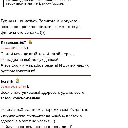
твориться в матче Дания-Россия.
Тут, как и на матчах Великого и Могучего,
основное правило - никаких комментов до
финального свистка ))))
Васильев1967
-
02 янв 2016 17:55
С этой молодежкой хакей такой нервоз!
Но надрали всё же сук дацких!
А вот ужо им жырафов резать! И других наших
русских животных!
korzhik
-
02 янв 2016 17:45
Всех с наступившим! Здоровья, удачи, всего-
всего, красно-белые!
Но если всё, за что мы переживаем, будет как
сегодняшняя молодёжная шайба, никакого
здоровья может не хватить :)
Пойду в спортзал, сгоню адреналин ))