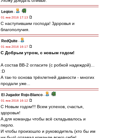
Ухожу доедать оливье.
Leqion
-
01 янв 2016 17:13
С наступившим господа! Здоровья и
благополучия.
RedQuite
-
01 янв 2016 16:17
С Добрым утром, с новым годом!
А состав ВВ-2 огласите (с робкой надеждой)...
:D
А так-то основа трёхлетней давности - многих
продали уже...
El Jugador Rojo-Blanco
-
01 янв 2016 16:12
С Новым годом!!! Всем успехов, счастья,
здоровья!
А для команды чтобы всё складывалось и
перло.
И чтобы произошло и руководитель (кто бы им
ни был) отдавал команде всего себя!