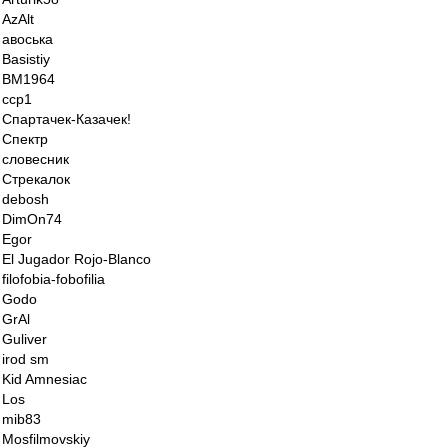
AzAlt
авоська
Basistiy
BM1964
ccp1
Спартачек-Казачек!
Спектр
словесник
Стрекалок
debosh
DimOn74
Egor
El Jugador Rojo-Blanco
filofobia-fobofilia
Godo
GrAl
Guliver
irod sm
Kid Amnesiac
Los
mib83
Mosfilmovskiy