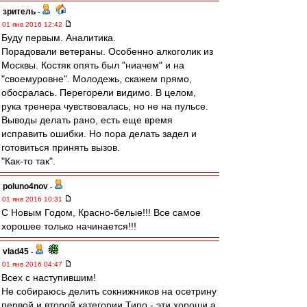
зpитель
-
01 янв 2016 12:42
Буду первым. Аналитика.
Порадовали ветераны. Особенно алкоголик из
Москвы. Костяк опять был "ниачем" и на
"своемуровне". Молодежь, скажем прямо,
обосралась. Перегорели видимо. В целом,
рука тренера чувствовалась, но не на пульсе.
Выводы делать рано, есть еще время
исправить ошибки. Но пора делать задел и
готовиться принять вызов.
"Как-то так".
poluno4nov
-
01 янв 2016 10:31
С Новым Годом, Красно-белые!!! Все самое
хорошее только начинается!!!
vlad45
-
01 янв 2016 04:47
Всех с наступившим!
Не собираюсь делить сокнижников на осетрину
первой и второй категории.Типо - эти хороши,а