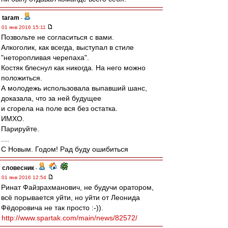
taram
-
01 янв 2016 15:11
Позвольте не согласиться с вами.
Алкоголик, как всегда, выступал в стиле
"неторопливая черепаха".
Костяк блеснул как никогда. На него можно
положиться.
А молодежь использовала выпавший шанс,
доказала, что за ней будущее
и сгорела на поле вся без остатка.
ИМХО.
Парируйте.
....
С Новым. Годом! Рад буду ошибиться
словесник
-
01 янв 2016 12:54
Ринат Файзрахманович, не будучи оратором,
всё порывается уйти, но уйти от Леонида
Фёдоровича не так просто :-)).
http://www.spartak.com/main/news/82572/