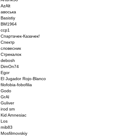
AzAlt
авоська
Basistiy
BM1964
ccp1
Спартачек-Казачек!
Спектр
словесник
Стрекалок
debosh
DimOn74
Egor
El Jugador Rojo-Blanco
filofobia-fobofilia
Godo
GrAl
Guliver
irod sm
Kid Amnesiac
Los
mib83
Mosfilmovskiy