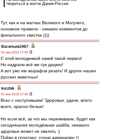
твориться в матче Дания-Россия.
Тут, как и на матчах Великого и Могучего,
основное правило - никаких комментов до
финального свистка ))))
Васильев1967
-
02 янв 2016 17:55
С этой молодежкой хакей такой нервоз!
Но надрали всё же сук дацких!
А вот ужо им жырафов резать! И других наших
русских животных!
korzhik
-
02 янв 2016 17:45
Всех с наступившим! Здоровья, удачи, всего-
всего, красно-белые!
Но если всё, за что мы переживаем, будет как
сегодняшняя молодёжная шайба, никакого
здоровья может не хватить :)
Пойду в спортзал, сгоню адреналин ))