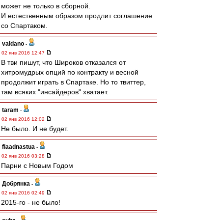
может не только в сборной.
И естественным образом продлит соглашение
со Спартаком.
valdano
-
02 янв 2016 12:47
В тви пишут, что Широков отказался от
хитромудрых опций по контракту и весной
продолжит играть в Спартаке. Но то твиттер,
там всяких "инсайдеров" хватает.
taram
-
02 янв 2016 12:02
Не было. И не будет.
flaadnastua
-
02 янв 2016 03:28
Парни с Новым Годом
Добрянка
-
02 янв 2016 02:49
2015-го - не было!