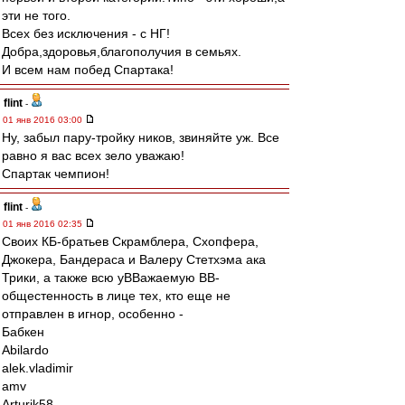
эти не того.
Всех без исключения - с НГ!
Добра,здоровья,благополучия в семьях.
И всем нам побед Спартака!
flint
-
01 янв 2016 03:00
Ну, забыл пару-тройку ников, звиняйте уж. Все
равно я вас всех зело уважаю!
Спартак чемпион!
flint
-
01 янв 2016 02:35
Своих КБ-братьев Скрамблера, Схопфера,
Джокера, Бандераса и Валеру Стетхэма ака
Трики, а также всю уВВажаемую ВВ-
общестенность в лице тех, кто еще не
отправлен в игнор, особенно -
Бабкен
Abilardo
alek.vladimir
amv
Arturik58