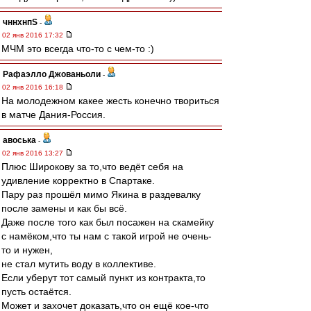
чннхнпS
-
02 янв 2016 17:32
МЧМ это всегда что-то с чем-то :)
Рафаэлло Джованьоли
-
02 янв 2016 16:18
На молодежном какее жесть конечно твориться
в матче Дания-Россия.
авоська
-
02 янв 2016 13:27
Плюс Широкову за то,что ведёт себя на
удивление корректно в Спартаке.
Пару раз прошёл мимо Якина в раздевалку
после замены и как бы всё.
Даже после того как был посажен на скамейку
с намёком,что ты нам с такой игрой не очень-
то и нужен,
не стал мутить воду в коллективе.
Если уберут тот самый пункт из контракта,то
пусть остаётся.
Может и захочет доказать,что он ещё кое-что