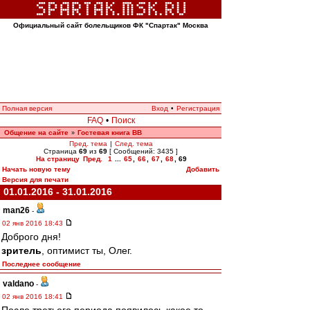
Официальный сайт болельщиков ФК "Спартак" Москва
Полная версия
Вход
•
Регистрация
FAQ
•
Поиск
Общение на сайте
Гостевая книга ВВ
»
Пред. тема
|
След. тема
Страница
69
из
69
[ Сообщений: 3435 ]
На страницу
Пред.
1
...
65
,
66
,
67
,
68
,
69
Начать новую тему
Добавить
Версия для печати
01.01.2016 - 31.01.2016
man26
-
02 янв 2016 18:43
Доброго дня!
зpитель
, оптимист ты, Олег.
Последнее сообщение
valdano
-
02 янв 2016 18:41