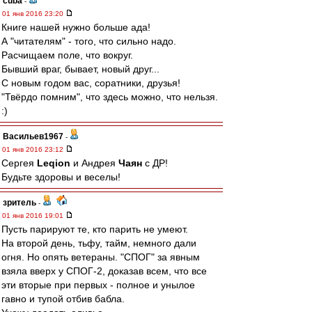
cuba
-
01 янв 2016 23:20
Книге нашей нужно больше ада!
А "читателям" - того, что сильно надо.
Расчищаем поле, что вокруг.
Бывший враг, бывает, новый друг...
С новым годом вас, соратники, друзья!
"Твёрдо помним", что здесь можно, что нельзя.
:)
Васильев1967
-
01 янв 2016 23:12
Сергея
Leqion
и Андрея
Чаян
с ДР!
Будьте здоровы и веселы!
зpитель
-
01 янв 2016 19:01
Пусть парируют те, кто парить не умеют.
На второй день, тьфу, тайм, немного дали
огня. Но опять ветераны. "СПОГ" за явным
взяла вверх у СПОГ-2, доказав всем, что все
эти вторые при первых - полное и унылое
гавно и тупой отбив бабла.