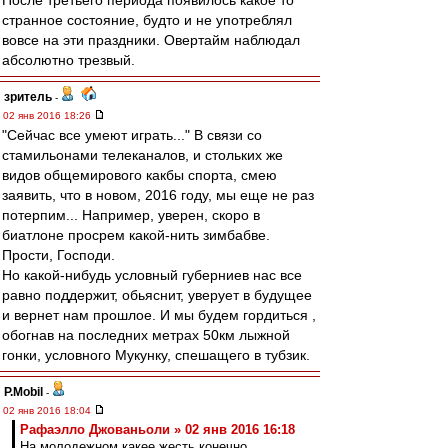
После третьего периода появилось какое то
странное состояние, будто и не употреблял
вовсе на эти праздники. Овертайм наблюдал
абсолютно трезвый.
зpитель
-
02 янв 2016 18:26
"Сейчас все умеют играть..." В связи со
стамильонами телеканалов, и стольких же
видов общемирового какбы спорта, смею
заявить, что в новом, 2016 году, мы еще не раз
потерпим... Например, уверен, скоро в
биатлоне просрем какой-нить зимбабве.
Прости, Господи.
Но какой-нибудь условный губерниев нас все
равно поддержит, обьяснит, уверует в будущее
и вернет нам прошлое. И мы будем гордиться ,
обогнав на последних метрах 50км лыжной
гонки, условного Мукунку, спешащего в тубзик.
P.Mobil
-
02 янв 2016 18:04
Рафаэлло Джованьоли » 02 янв 2016 16:18
На молодежном какее жесть конечно