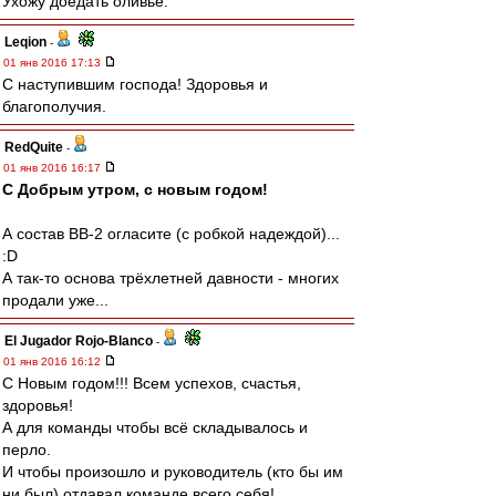
Ухожу доедать оливье.
Leqion
-
01 янв 2016 17:13
С наступившим господа! Здоровья и
благополучия.
RedQuite
-
01 янв 2016 16:17
С Добрым утром, с новым годом!
А состав ВВ-2 огласите (с робкой надеждой)...
:D
А так-то основа трёхлетней давности - многих
продали уже...
El Jugador Rojo-Blanco
-
01 янв 2016 16:12
С Новым годом!!! Всем успехов, счастья,
здоровья!
А для команды чтобы всё складывалось и
перло.
И чтобы произошло и руководитель (кто бы им
ни был) отдавал команде всего себя!