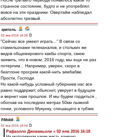
После третьего периода появилось какое то
странное состояние, будто и не употреблял
вовсе на эти праздники. Овертайм наблюдал
абсолютно трезвый.
зpитель
-
02 янв 2016 18:26
"Сейчас все умеют играть..." В связи со
стамильонами телеканалов, и стольких же
видов общемирового какбы спорта, смею
заявить, что в новом, 2016 году, мы еще не раз
потерпим... Например, уверен, скоро в
биатлоне просрем какой-нить зимбабве.
Прости, Господи.
Но какой-нибудь условный губерниев нас все
равно поддержит, обьяснит, уверует в будущее
и вернет нам прошлое. И мы будем гордиться ,
обогнав на последних метрах 50км лыжной
гонки, условного Мукунку, спешащего в тубзик.
P.Mobil
-
02 янв 2016 18:04
Рафаэлло Джованьоли » 02 янв 2016 16:18
На молодежном какее жесть конечно