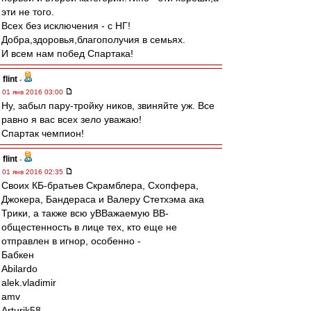
эти не того.
Всех без исключения - с НГ!
Добра,здоровья,благополучия в семьях.
И всем нам побед Спартака!
flint
-
01 янв 2016 03:00
Ну, забыл пару-тройку ников, звиняйте уж. Все
равно я вас всех зело уважаю!
Спартак чемпион!
flint
-
01 янв 2016 02:35
Своих КБ-братьев Скрамблера, Схопфера,
Джокера, Бандераса и Валеру Стетхэма ака
Трики, а также всю уВВажаемую ВВ-
общестенность в лице тех, кто еще не
отправлен в игнор, особенно -
Бабкен
Abilardo
alek.vladimir
amv
Arturik58