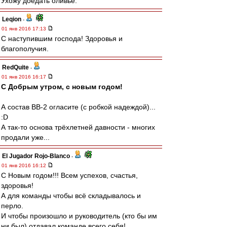
Ухожу доедать оливье.
Leqion
-
01 янв 2016 17:13
С наступившим господа! Здоровья и
благополучия.
RedQuite
-
01 янв 2016 16:17
С Добрым утром, с новым годом!
А состав ВВ-2 огласите (с робкой надеждой)...
:D
А так-то основа трёхлетней давности - многих
продали уже...
El Jugador Rojo-Blanco
-
01 янв 2016 16:12
С Новым годом!!! Всем успехов, счастья,
здоровья!
А для команды чтобы всё складывалось и
перло.
И чтобы произошло и руководитель (кто бы им
ни был) отдавал команде всего себя!