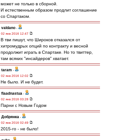
может не только в сборной.
И естественным образом продлит соглашение
со Спартаком.
valdano
-
02 янв 2016 12:47
В тви пишут, что Широков отказался от
хитромудрых опций по контракту и весной
продолжит играть в Спартаке. Но то твиттер,
там всяких "инсайдеров" хватает.
taram
-
02 янв 2016 12:02
Не было. И не будет.
flaadnastua
-
02 янв 2016 03:28
Парни с Новым Годом
Добрянка
-
02 янв 2016 02:49
2015-го - не было!