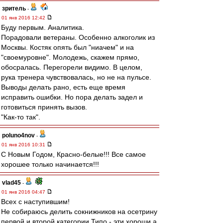
зpитель
-
01 янв 2016 12:42
Буду первым. Аналитика.
Порадовали ветераны. Особенно алкоголик из
Москвы. Костяк опять был "ниачем" и на
"своемуровне". Молодежь, скажем прямо,
обосралась. Перегорели видимо. В целом,
рука тренера чувствовалась, но не на пульсе.
Выводы делать рано, есть еще время
исправить ошибки. Но пора делать задел и
готовиться принять вызов.
"Как-то так".
poluno4nov
-
01 янв 2016 10:31
С Новым Годом, Красно-белые!!! Все самое
хорошее только начинается!!!
vlad45
-
01 янв 2016 04:47
Всех с наступившим!
Не собираюсь делить сокнижников на осетрину
первой и второй категории.Типо - эти хороши,а