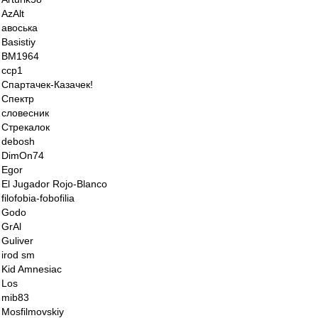
AzAlt
авоська
Basistiy
BM1964
ccp1
Спартачек-Казачек!
Спектр
словесник
Стрекалок
debosh
DimOn74
Egor
El Jugador Rojo-Blanco
filofobia-fobofilia
Godo
GrAl
Guliver
irod sm
Kid Amnesiac
Los
mib83
Mosfilmovskiy