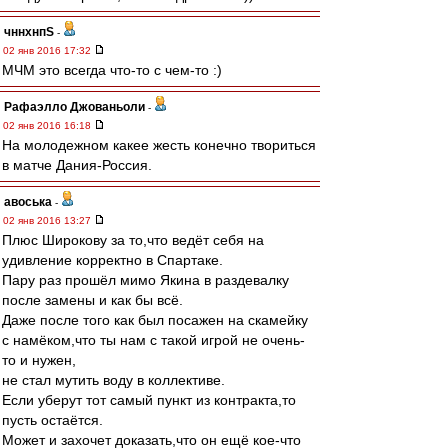
чннхнпS
-
02 янв 2016 17:32
МЧМ это всегда что-то с чем-то :)
Рафаэлло Джованьоли
-
02 янв 2016 16:18
На молодежном какее жесть конечно твориться
в матче Дания-Россия.
авоська
-
02 янв 2016 13:27
Плюс Широкову за то,что ведёт себя на
удивление корректно в Спартаке.
Пару раз прошёл мимо Якина в раздевалку
после замены и как бы всё.
Даже после того как был посажен на скамейку
с намёком,что ты нам с такой игрой не очень-
то и нужен,
не стал мутить воду в коллективе.
Если уберут тот самый пункт из контракта,то
пусть остаётся.
Может и захочет доказать,что он ещё кое-что