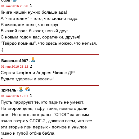
cuba
-
01 янв 2016 23:20
Книге нашей нужно больше ада!
А "читателям" - того, что сильно надо.
Расчищаем поле, что вокруг.
Бывший враг, бывает, новый друг...
С новым годом вас, соратники, друзья!
"Твёрдо помним", что здесь можно, что нельзя.
:)
Васильев1967
-
01 янв 2016 23:12
Сергея
Leqion
и Андрея
Чаян
с ДР!
Будьте здоровы и веселы!
зpитель
-
01 янв 2016 19:01
Пусть парируют те, кто парить не умеют.
На второй день, тьфу, тайм, немного дали
огня. Но опять ветераны. "СПОГ" за явным
взяла вверх у СПОГ-2, доказав всем, что все
эти вторые при первых - полное и унылое
гавно и тупой отбив бабла.