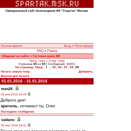
Официальный сайт болельщиков ФК "Спартак" Москва
Полная версия
Вход
•
Регистрация
FAQ
•
Поиск
Общение на сайте
Гостевая книга ВВ
»
Пред. тема
|
След. тема
Страница
69
из
69
[ Сообщений: 3435 ]
На страницу
Пред.
1
...
65
,
66
,
67
,
68
,
69
Начать новую тему
Добавить
Версия для печати
01.01.2016 - 31.01.2016
man26
-
02 янв 2016 18:43
Доброго дня!
зpитель
, оптимист ты, Олег.
Последнее сообщение
valdano
-
02 янв 2016 18:41