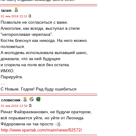
taram
-
01 янв 2016 15:11
Позвольте не согласиться с вами.
Алкоголик, как всегда, выступал в стиле
"неторопливая черепаха".
Костяк блеснул как никогда. На него можно
положиться.
А молодежь использовала выпавший шанс,
доказала, что за ней будущее
и сгорела на поле вся без остатка.
ИМХО.
Парируйте.
....
С Новым. Годом! Рад буду ошибиться
словесник
-
01 янв 2016 12:54
Ринат Файзрахманович, не будучи оратором,
всё порывается уйти, но уйти от Леонида
Фёдоровича не так просто :-)).
http://www.spartak.com/main/news/82572/