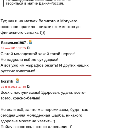
твориться в матче Дания-Россия.
Тут, как и на матчах Великого и Могучего,
основное правило - никаких комментов до
финального свистка ))))
Васильев1967
-
02 янв 2016 17:55
С этой молодежкой хакей такой нервоз!
Но надрали всё же сук дацких!
А вот ужо им жырафов резать! И других наших
русских животных!
korzhik
-
02 янв 2016 17:45
Всех с наступившим! Здоровья, удачи, всего-
всего, красно-белые!
Но если всё, за что мы переживаем, будет как
сегодняшняя молодёжная шайба, никакого
здоровья может не хватить :)
Пойду в спортзал, сгоню адреналин ))