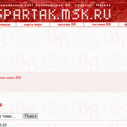
оманда
карта мира
магазин ВВ
гостевая ВВ
ф
вая книга ВВ
16
8:43