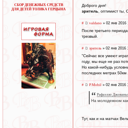
СБОР ДЕНЕЖНЫХ СРЕДСТВ
Доброго дня!
ДЛЯ ДЕТЕЙ ТОЛИКА ГЕРЦЫНА
зpитель
, оптимист ты, 
#
valdano
» 02 янв 2016 
После третьего периода
трезвый.
#
зpитель
» 02 янв 2016 
"Сейчас все умеют играт
году, мы еще не раз пот
Но какой-нибудь условн
последних метрах 50км 
#
P.Mobil
» 02 янв 2016 
Рафаэлло Джованьо
На молодежном как
Тут, как и на матчах Ве