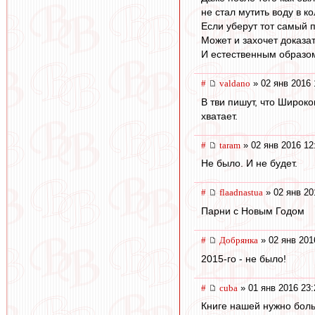
не стал мутить воду в к
Если уберут тот самый п
Может и захочет доказат
И естественным образо
#
valdano
» 02 янв 2016 
В тви пишут, что Широко
хватает.
#
taram
» 02 янв 2016 12
Не было. И не будет.
#
flaadnastua
» 02 янв 20
Парни с Новым Годом
#
Добрянка
» 02 янв 201
2015-го - не было!
#
cuba
» 01 янв 2016 23:
Книге нашей нужно бол