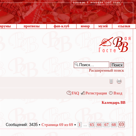
орумы
прогнозы
фан-клуб
юмор
музей
ссылки
Расширенный поиск
FAQ
Регистрация
Вход
Календарь ВВ
69
Сообщений: 3435 •
Страница
69
из
69
•
1
...
65
66
67
68