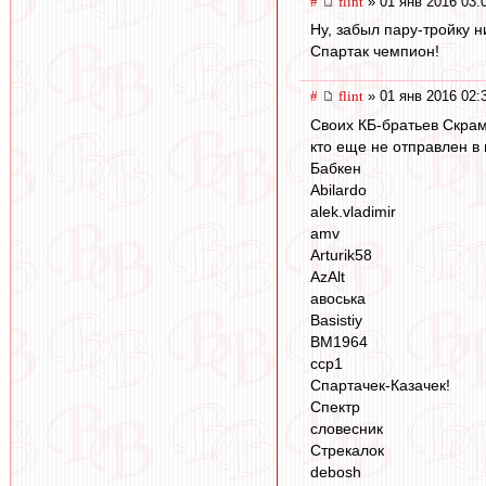
#
flint
» 01 янв 2016 03:
Ну, забыл пару-тройку н
Спартак чемпион!
#
flint
» 01 янв 2016 02:
Своих КБ-братьев Скрам
кто еще не отправлен в 
Бабкен
Abilardo
alek.vladimir
amv
Arturik58
AzAlt
авоська
Basistiy
BM1964
ccp1
Спартачек-Казачек!
Спектр
словесник
Стрекалок
debosh