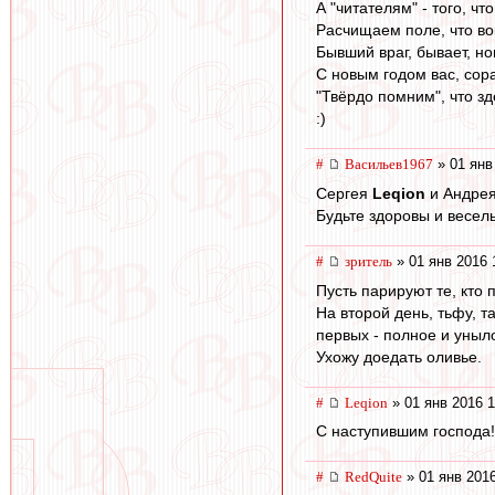
А "читателям" - того, чт
Расчищаем поле, что вок
Бывший враг, бывает, нов
С новым годом вас, сора
"Твёрдо помним", что зд
:)
#
Васильев1967
» 01 янв
Сергея
Leqion
и Андре
Будьте здоровы и весел
#
зpитель
» 01 янв 2016 
Пусть парируют те, кто 
На второй день, тьфу, т
первых - полное и уныло
Ухожу доедать оливье.
#
Leqion
» 01 янв 2016 1
С наступившим господа!
#
RedQuite
» 01 янв 2016