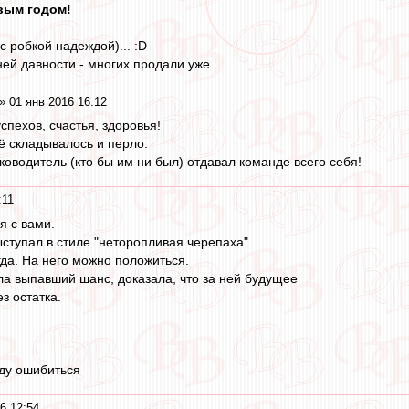
вым годом!
с робкой надеждой)... :D
ней давности - многих продали уже...
» 01 янв 2016 16:12
спехов, счастья, здоровья!
ё складывалось и перло.
ководитель (кто бы им ни был) отдавал команде всего себя!
:11
я с вами.
выступал в стиле "неторопливая черепаха".
гда. На него можно положиться.
а выпавший шанс, доказала, что за ней будущее
з остатка.
ду ошибиться
6 12:54