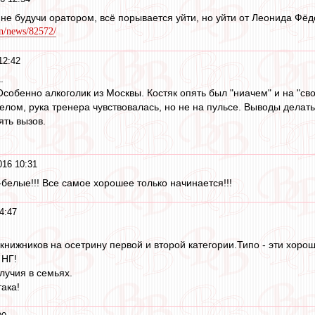
е будучи оратором, всё порывается уйти, но уйти от Леонида Фёдор
n/news/82572/
12:42
.
собенно алкоголик из Москвы. Костяк опять был "ниачем" и на "св
елом, рука тренера чувствовалась, но не на пульсе. Выводы делат
ять вызов.
016 10:31
белые!!! Все самое хорошее только начинается!!!
4:47
нижников на осетрину первой и второй категории.Типо - эти хороши
 НГ!
лучия в семьях.
ака!