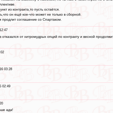
оллективе.
ункт из контракта,то пусть остаётся.
ь,что он ещё кое-что может не только в сборной.
м продлит соглашение со Спартаком.
12:47
в отказался от хитромудрых опций по контракту и весной продолжит 
:02
16 03:28
6 02:49
20
ьше ада!