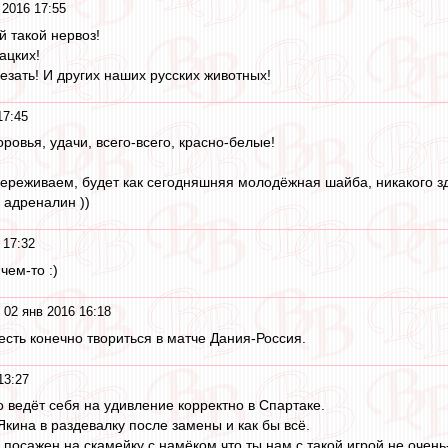
 2016 17:55
й такой нервоз!
ацких!
езать! И других наших русских животных!
17:45
ровья, удачи, всего-всего, красно-белые!
 переживаем, будет как сегодняшняя молодёжная шайба, никакого зд
 адреналин ))
 17:32
чем-то :)
 02 янв 2016 16:18
сть конечно твориться в матче Дания-Россия.
13:27
о ведёт себя на удивление корректно в Спартаке.
кина в раздевалку после замены и как бы всё.
 посажен на скамейку с намёком,что ты нам с такой игрой не очень