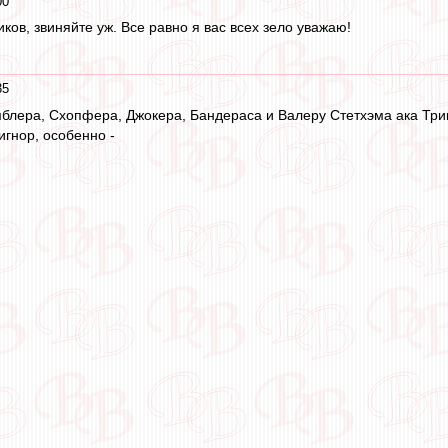
00
иков, звиняйте уж. Все равно я вас всех зело уважаю!
35
блера, Схопфера, Джокера, Бандераса и Валеру Стетхэма ака Трик
игнор, особенно -