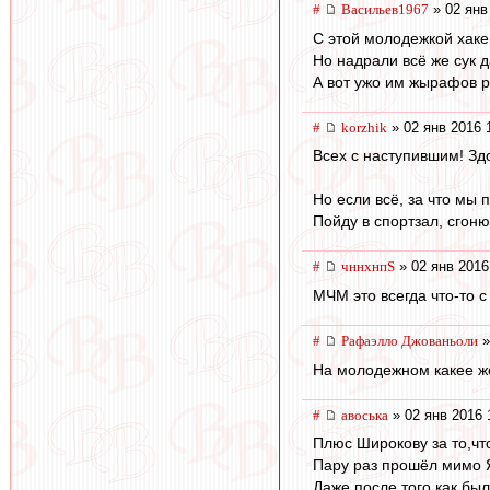
#
Васильев1967
» 02 янв
С этой молодежкой хаке
Но надрали всё же сук д
А вот ужо им жырафов р
#
korzhik
» 02 янв 2016 
Всех с наступившим! Здо
Но если всё, за что мы
Пойду в спортзал, сгоню
#
чннхнпS
» 02 янв 2016
МЧМ это всегда что-то с 
#
Рафаэлло Джованьоли
»
На молодежном какее же
#
авоська
» 02 янв 2016 
Плюс Широкову за то,чт
Пару раз прошёл мимо Я
Даже после того как был