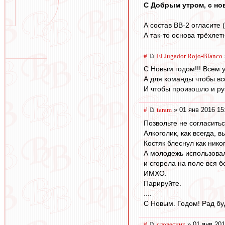
С Добрым утром, с но
А состав ВВ-2 огласите (
А так-то основа трёхлет
#
El Jugador Rojo-Blanco
С Новым годом!!! Всем у
А для команды чтобы вс
И чтобы произошло и ру
#
taram
» 01 янв 2016 15
Позвольте не согласитьс
Алкоголик, как всегда, 
Костяк блеснул как нико
А молодежь использовал
и сгорела на поле вся бе
ИМХО.
Парируйте.
....
С Новым. Годом! Рад бу
#
словесник
» 01 янв 201