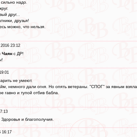
о сильно надо.
руг.
ый друг...
тники, друзья!
есь можно, что нельзя.
 2016 23:12
я
Чаян
с ДР!
ы!
19:01
парить не умеют.
айм, немного дали огня. Но опять ветераны. "СПОГ" за явным взяла
е гавно и тупой отбив бабла.
7:13
 Здоровья и благополучия.
 16:17