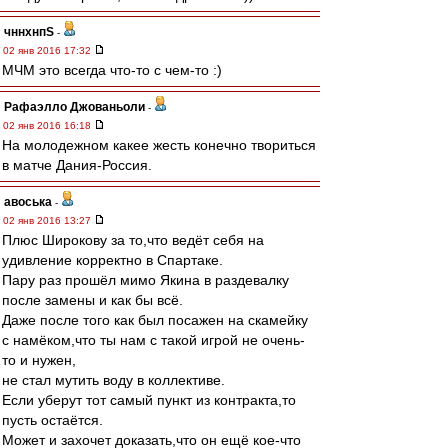
чннхнпS
-
02 янв 2016 17:32
МЧМ это всегда что-то с чем-то :)
Рафаэлло Джованьоли
-
02 янв 2016 16:18
На молодежном какее жесть конечно твориться
в матче Дания-Россия.
авоська
-
02 янв 2016 13:27
Плюс Широкову за то,что ведёт себя на
удивление корректно в Спартаке.
Пару раз прошёл мимо Якина в раздевалку
после замены и как бы всё.
Даже после того как был посажен на скамейку
с намёком,что ты нам с такой игрой не очень-
то и нужен,
не стал мутить воду в коллективе.
Если уберут тот самый пункт из контракта,то
пусть остаётся.
Может и захочет доказать,что он ещё кое-что