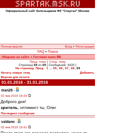
Официальный сайт болельщиков ФК "Спартак" Москва
Полная версия
Вход
•
Регистрация
FAQ
•
Поиск
Общение на сайте
Гостевая книга ВВ
»
Пред. тема
|
След. тема
Страница
69
из
69
[ Сообщений: 3435 ]
На страницу
Пред.
1
...
65
,
66
,
67
,
68
,
69
Начать новую тему
Добавить
Версия для печати
01.01.2016 - 31.01.2016
man26
-
02 янв 2016 18:43
Доброго дня!
зpитель
, оптимист ты, Олег.
Последнее сообщение
valdano
-
02 янв 2016 18:41