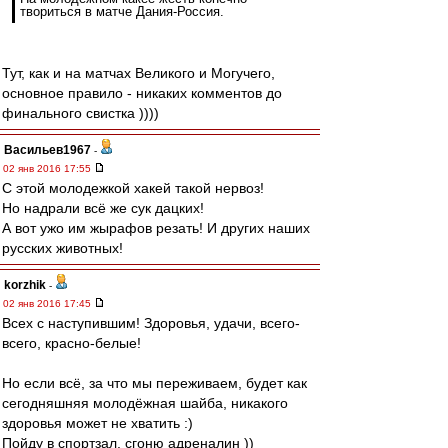
твориться в матче Дания-Россия.
Тут, как и на матчах Великого и Могучего,
основное правило - никаких комментов до
финального свистка ))))
Васильев1967
-
02 янв 2016 17:55
С этой молодежкой хакей такой нервоз!
Но надрали всё же сук дацких!
А вот ужо им жырафов резать! И других наших
русских животных!
korzhik
-
02 янв 2016 17:45
Всех с наступившим! Здоровья, удачи, всего-
всего, красно-белые!
Но если всё, за что мы переживаем, будет как
сегодняшняя молодёжная шайба, никакого
здоровья может не хватить :)
Пойду в спортзал, сгоню адреналин ))