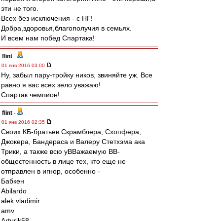
эти не того.
Всех без исключения - с НГ!
Добра,здоровья,благополучия в семьях.
И всем нам побед Спартака!
flint
-
01 янв 2016 03:00
Ну, забыл пару-тройку ников, звиняйте уж. Все
равно я вас всех зело уважаю!
Спартак чемпион!
flint
-
01 янв 2016 02:35
Своих КБ-братьев Скрамблера, Схопфера,
Джокера, Бандераса и Валеру Стетхэма ака
Трики, а также всю уВВажаемую ВВ-
общестенность в лице тех, кто еще не
отправлен в игнор, особенно -
Бабкен
Abilardo
alek.vladimir
amv
Arturik58