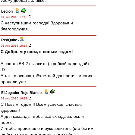
Ухожу доедать оливье.
Leqion
-
01 янв 2016 17:13
С наступившим господа! Здоровья и
благополучия.
RedQuite
-
01 янв 2016 16:17
С Добрым утром, с новым годом!
А состав ВВ-2 огласите (с робкой надеждой)...
:D
А так-то основа трёхлетней давности - многих
продали уже...
El Jugador Rojo-Blanco
-
01 янв 2016 16:12
С Новым годом!!! Всем успехов, счастья,
здоровья!
А для команды чтобы всё складывалось и
перло.
И чтобы произошло и руководитель (кто бы им
ни был) отдавал команде всего себя!