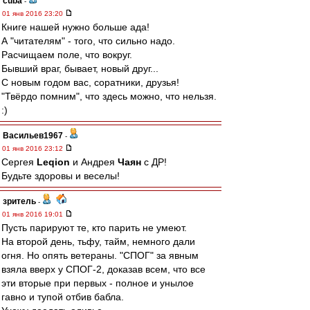
cuba
-
01 янв 2016 23:20
Книге нашей нужно больше ада!
А "читателям" - того, что сильно надо.
Расчищаем поле, что вокруг.
Бывший враг, бывает, новый друг...
С новым годом вас, соратники, друзья!
"Твёрдо помним", что здесь можно, что нельзя.
:)
Васильев1967
-
01 янв 2016 23:12
Сергея
Leqion
и Андрея
Чаян
с ДР!
Будьте здоровы и веселы!
зpитель
-
01 янв 2016 19:01
Пусть парируют те, кто парить не умеют.
На второй день, тьфу, тайм, немного дали
огня. Но опять ветераны. "СПОГ" за явным
взяла вверх у СПОГ-2, доказав всем, что все
эти вторые при первых - полное и унылое
гавно и тупой отбив бабла.