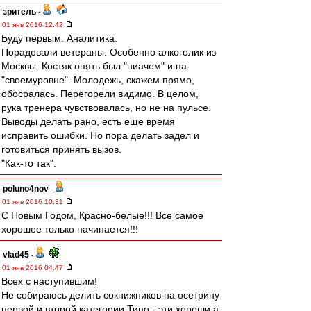
зpитель
-
01 янв 2016 12:42
Буду первым. Аналитика.
Порадовали ветераны. Особенно алкоголик из
Москвы. Костяк опять был "ниачем" и на
"своемуровне". Молодежь, скажем прямо,
обосралась. Перегорели видимо. В целом,
рука тренера чувствовалась, но не на пульсе.
Выводы делать рано, есть еще время
исправить ошибки. Но пора делать задел и
готовиться принять вызов.
"Как-то так".
poluno4nov
-
01 янв 2016 10:31
С Новым Годом, Красно-белые!!! Все самое
хорошее только начинается!!!
vlad45
-
01 янв 2016 04:47
Всех с наступившим!
Не собираюсь делить сокнижников на осетрину
первой и второй категории.Типо - эти хороши,а