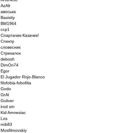
AzAlt
авоська
Basistiy
BM1964
ccp1
Спартачек-Казачек!
Спектр
словесник
Стрекалок
debosh
DimOn74
Egor
El Jugador Rojo-Blanco
filofobia-fobofilia
Godo
GrAl
Guliver
irod sm
Kid Amnesiac
Los
mib83
Mosfilmovskiy