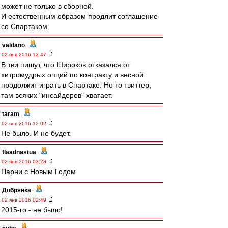
может не только в сборной.
И естественным образом продлит соглашение
со Спартаком.
valdano
-
02 янв 2016 12:47
В тви пишут, что Широков отказался от
хитромудрых опций по контракту и весной
продолжит играть в Спартаке. Но то твиттер,
там всяких "инсайдеров" хватает.
taram
-
02 янв 2016 12:02
Не было. И не будет.
flaadnastua
-
02 янв 2016 03:28
Парни с Новым Годом
Добрянка
-
02 янв 2016 02:49
2015-го - не было!