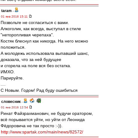
taram
-
01 янв 2016 15:11
Позвольте не согласиться с вами.
Алкоголик, как всегда, выступал в стиле
"неторопливая черепаха".
Костяк блеснул как никогда. На него можно
положиться.
А молодежь использовала выпавший шанс,
доказала, что за ней будущее
и сгорела на поле вся без остатка.
ИМХО.
Парируйте.
....
С Новым. Годом! Рад буду ошибиться
словесник
-
01 янв 2016 12:54
Ринат Файзрахманович, не будучи оратором,
всё порывается уйти, но уйти от Леонида
Фёдоровича не так просто :-)).
http://www.spartak.com/main/news/82572/