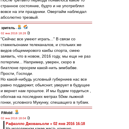
После третьего периода появилось какое то
странное состояние, будто и не употреблял
вовсе на эти праздники. Овертайм наблюдал
абсолютно трезвый.
зpитель
-
02 янв 2016 18:26
"Сейчас все умеют играть..." В связи со
стамильонами телеканалов, и стольких же
видов общемирового какбы спорта, смею
заявить, что в новом, 2016 году, мы еще не раз
потерпим... Например, уверен, скоро в
биатлоне просрем какой-нить зимбабве.
Прости, Господи.
Но какой-нибудь условный губерниев нас все
равно поддержит, обьяснит, уверует в будущее
и вернет нам прошлое. И мы будем гордиться ,
обогнав на последних метрах 50км лыжной
гонки, условного Мукунку, спешащего в тубзик.
P.Mobil
-
02 янв 2016 18:04
Рафаэлло Джованьоли » 02 янв 2016 16:18
На молодежном какее жесть конечно