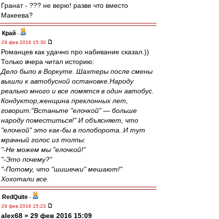
Гранат - ??? не верю! разве что вместо
Макеева?
Край
-
29 фев 2016 15:30
Романцев как удачно про набивание сказал.))
Только вчера читал историю:
Дело было в Воркуте. Шахтеры после смены
вышли к автобусной остановке.Народу
реально много и все ломятся в один автобус.
Кондуктор,женщина преклонных лет,
говорит:"Встаньте "елочкой" — больше
народу поместиться!" И объясняет, что
"елочкой" это как-бы в полоборота..И тут
мрачный голос из толпы:
"-Не можем мы "елочкой!"
"-Это почему?"
"-Потому, что "шишечки" мешают!"
Хохотали все.
RedQuite
-
29 фев 2016 15:23
alex68 » 29 фев 2016 15:09