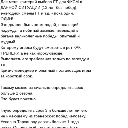
Для меня критерий выбора ГТ для ФКСМ в
ДАННОЙ СИТУАЦИИ (13 лет без побед),
ежегодной смены ГТ и т.д. - пока один.
ОДИН!
Это должен быть не молодой, подающий
надежды, а побитый жизнью, имеющий в
багаже великолепные победы, опытный и
мудрый.
Которому игроки будут смотреть в рот КАК
ТРЕНЕРУ, а не как игроку-звезде.
Выполнять его требования только по взгляду и
т.д.
Кризис-менеджер и опытный постановщик игры
за короткий срок.
Такому можно изначально определить срок
больше 1 сезона.
Это будет понятно.
Глупо определять срок 3 и больше лет ничего
не имеющему из тренерских побед человеку.
Условно Тарханову давать больше 1 года
низзя. Он опытный, он что-то умеет. Но к