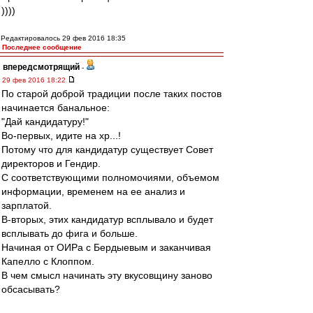
))))
Редактировалось 29 фев 2016 18:35
Последнее сообщение
впередсмотрящий
-
29 фев 2016 18:22
По старой доброй традиции после таких постов
начинается банальное:
"Дай кандидатуру!"
Во-первых, идите на хр...!
Потому что для кандидатур существует Совет
директоров и Гендир.
С соответствующими полномочиями, объемом
информации, временем на ее анализ и
зарплатой.
В-вторых, этих кандидатур всплывало и будет
всплывать до фига и больше.
Начиная от ОИРа с Бердыевым и заканчивая
Капелло с Клоппом.
В чем смысл начинать эту вкусовщину заново
обсасывать?