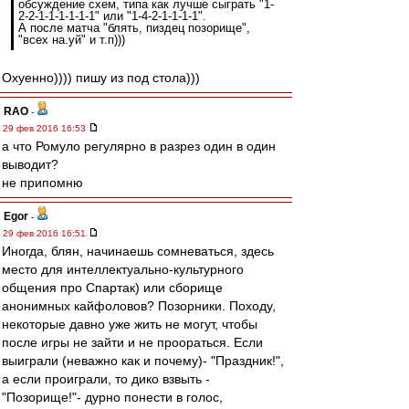
обсуждение схем, типа как лучше сыграть "1-
2-2-1-1-1-1-1-1" или "1-4-2-1-1-1-1".
А после матча "блять, пиздец позорище",
"всех на.уй" и т.п)))
Охуенно)))) пишу из под стола)))
RAO
-
29 фев 2016 16:53
а что Ромуло регулярно в разрез один в один
выводит?
не припомню
Egor
-
29 фев 2016 16:51
Иногда, блян, начинаешь сомневаться, здесь
место для интеллектуально-культурного
общения про Спартак) или сборище
анонимных кайфоловов? Позорники. Походу,
некоторые давно уже жить не могут, чтобы
после игры не зайти и не проораться. Если
выиграли (неважно как и почему)- "Праздник!",
а если проиграли, то дико взвыть -
"Позорище!"- дурно понести в голос,