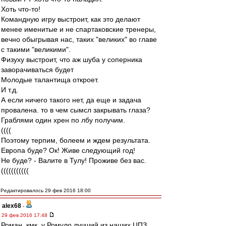
Хоть что-то!
Командную игру выстроит, как это делают
менее именитые и не спартаковские тренеры,
вечно обыгрывая нас, таких "великих" во главе
с такими "великими".
Физуху выстроит, что аж шуба у соперника
заворачиваться будет
Молодые талантища откроет.
И т.д.
А если ничего такого нет, да еще и задача
провалена. то в чем сымсл закрывать глаза?
Граблями один хрен по лбу получим.
((((
Поэтому терпим, болеем и ждем результата.
Европа буде? Ок! Живе следующий год!
Не буде? - Валите в Тулу! Проживе без вас.
(((((((((((
Редактировалось 29 фев 2016 18:00
alex68
-
29 фев 2016 17:48
Роман, кмк, у Ромуло лучший из наших ЦПЗ