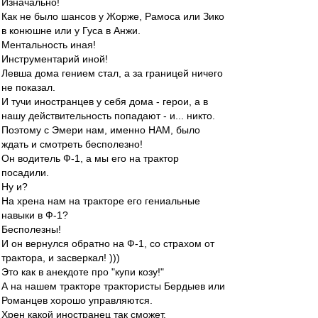
Изначально!
Как не было шансов у Жорже, Рамоса или Зико
в конюшне или у Гуса в Анжи.
Ментальность иная!
Инструментарий иной!
Левша дома гением стал, а за границей ничего
не показал.
И тучи иностранцев у себя дома - герои, а в
нашу действительность попадают - и... никто.
Поэтому с Эмери нам, именно НАМ, было
ждать и смотреть бесполезно!
Он водитель Ф-1, а мы его на трактор
посадили.
Ну и?
На хрена нам на тракторе его гениальные
навыки в Ф-1?
Бесполезны!
И он вернулся обратно на Ф-1, со страхом от
трактора, и засверкал! )))
Это как в анекдоте про "купи козу!"
А на нашем тракторе трактористы Бердыев или
Романцев хорошо управляются.
Хрен какой иностранец так сможет.