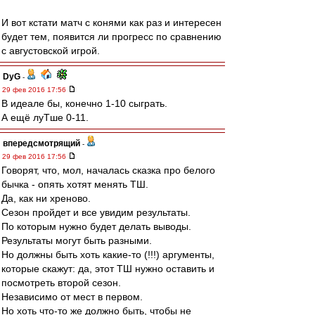
И вот кстати матч с конями как раз и интересен
будет тем, появится ли прогресс по сравнению
с августовской игрой.
DyG
-
29 фев 2016 17:56
В идеале бы, конечно 1-10 сыграть.
А ещё луТше 0-11.
впередсмотрящий
-
29 фев 2016 17:56
Говорят, что, мол, началась сказка про белого
бычка - опять хотят менять ТШ.
Да, как ни хреново.
Сезон пройдет и все увидим результаты.
По которым нужно будет делать выводы.
Результаты могут быть разными.
Но должны быть хоть какие-то (!!!) аргументы,
которые скажут: да, этот ТШ нужно оставить и
посмотреть второй сезон.
Независимо от мест в первом.
Но хоть что-то же должно быть, чтобы не