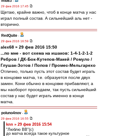
mib83
-
29 фев 2016 17:45
Щетаю, крайне важно, чтоб в конце матча у нас
играл полный состав. А сильнейший аль нет -
вторично.
RedQuite
-
29 фев 2016 16:59
alex68 » 29 фев 2016 15:50
...по мне - вот схема на ишаков: 1-4-1-2-1-2
Ребров / ДК-Бок-Кутепов-Макей / Ромуло /
Глушак-Зотов / Попов / Промес-Мельгарехо
Отлично, только пусть этот состав будет играть
в концовке матча, т.е. образуется после двух
замен. Кони обычно в концовке прибавляют, а
мы наоборот проседаем, так пусть сильнейший
состав у нас будет играть именно в конце
матча.
poluno4nov
-
29 фев 2016 16:55
knn » 29 фев 2016 15:54
"Люблю ВВ"(с)
до матча всегда такое культурное