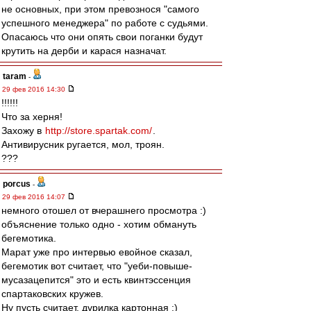
не основных, при этом превознося "самого
успешного менеджера" по работе с судьями.
Опасаюсь что они опять свои поганки будут
крутить на дерби и карася назначат.
taram
-
29 фев 2016 14:30
!!!!!!
Что за херня!
Захожу в
http://store.spartak.com/
.
Антивирусник ругается, мол, троян.
???
porcus
-
29 фев 2016 14:07
немного отошел от вчерашнего просмотра :)
объяснение только одно - хотим обмануть
бегемотика.
Марат уже про интервью евойное сказал,
бегемотик вот считает, что "уеби-повыше-
мусазацепится" это и есть квинтэссенция
спартаковских кружев.
Ну пусть считает, дурилка картонная :)