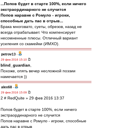
...Попов будет в старте 100%, если ничего
экстраординарного не случится
Попов наравне с Ромуло - игроки,
способные дать пас в отрыв...
Брака многовато, суеты, обрезов, назад не
всегда отрабатывает. Что компенсирует
несомненные плюсы. Отличный вариант
усиления со скамейки (ИМХО).
petrov13
-
29 фев 2016 15:10
blind_guardian
,
Похоже, опять вечер несложной поэзии
намечается ))
alex68
-
29 фев 2016 15:09
2 # RedQuite » 29 фев 2016 13:37
Попов будет в старте 100%, если ничего
экстраординарного не случится
Попов наравне с Ромуло - игроки, способные
дать пас в отрыв