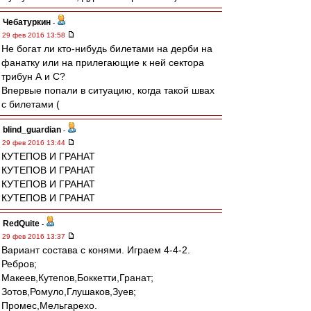
Чебатуркин
-
29 фев 2016 13:58
Не богат ли кто-нибудь билетами на дерби на
фанатку или на прилегающие к ней сектора
трибун А и С?
Впервые попали в ситуацию, когда такой швах
с билетами (
blind_guardian
-
29 фев 2016 13:44
КУТЕПОВ И ГРАНАТ
КУТЕПОВ И ГРАНАТ
КУТЕПОВ И ГРАНАТ
КУТЕПОВ И ГРАНАТ
RedQuite
-
29 фев 2016 13:37
Вариант состава с конями. Играем 4-4-2.
Ребров;
Макеев,Кутепов,Боккетти,Гранат;
Зотов,Ромуло,Глушаков,Зуев;
Промес,Мельгарехо.