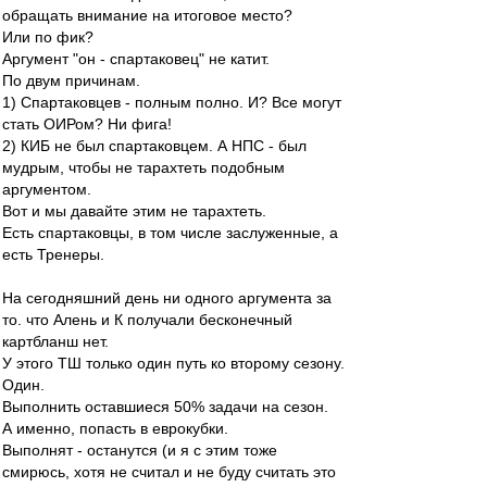
обращать внимание на итоговое место?
Или по фик?
Аргумент "он - спартаковец" не катит.
По двум причинам.
1) Спартаковцев - полным полно. И? Все могут
стать ОИРом? Ни фига!
2) КИБ не был спартаковцем. А НПС - был
мудрым, чтобы не тарахтеть подобным
аргументом.
Вот и мы давайте этим не тарахтеть.
Есть спартаковцы, в том числе заслуженные, а
есть Тренеры.
На сегодняшний день ни одного аргумента за
то. что Алень и К получали бесконечный
картбланш нет.
У этого ТШ только один путь ко второму сезону.
Один.
Выполнить оставшиеся 50% задачи на сезон.
А именно, попасть в еврокубки.
Выполнят - останутся (и я с этим тоже
смирюсь, хотя не считал и не буду считать это