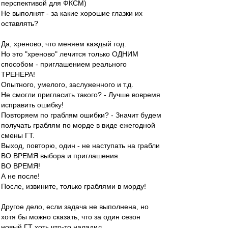
перспективой для ФКСМ)
Не выполнят - за какие хорошие глазки их
оставлять?
Да, хреново, что меняем каждый год.
Но это "хреново" лечится только ОДНИМ
способом - приглашением реального
ТРЕНЕРА!
Опытного, умелого, заслуженного и т.д.
Не смогли пригласить такого? - Лучше вовремя
исправить ошибку!
Повторяем по граблям ошибки? - Значит будем
получать граблям по морде в виде ежегодной
смены ГТ.
Выход, повторю, один - не наступать на грабли
ВО ВРЕМЯ выбора и приглашения.
ВО ВРЕМЯ!
А не после!
После, извините, только граблями в морду!
Другое дело, если задача не выполнена, но
хотя бы можно сказать, что за один сезон
новый ГТ хоть что-то наладил.