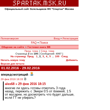
Официальный сайт болельщиков ФК "Спартак" Москва
Полная версия
Вход
•
Регистрация
FAQ
•
Поиск
Общение на сайте
Гостевая книга ВВ
»
Пред. тема
|
След. тема
Страница
2
из
100
[ Сообщений: 4997 ]
На страницу
Пред.
1
,
2
,
3
,
4
,
5
...
100
След.
Начать новую тему
Добавить
Версия для печати
01.02.2016 - 29.02.2016
впередсмотрящий
-
29 фев 2016 18:33
alex68 » 29 фев 2016 18:15
многие ли здесь готовы отмотать 3 года
назад, пережить с Эмери 0:5 от бомжей, 1:5
от мусарни, но досмотреть что будет дальше,
если ГТ не убирать?