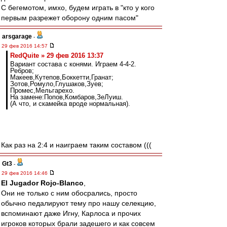
С бегемотом, имхо, будем играть в "кто у кого
первым разрежет оборону одним пасом"
arsgarage
-
29 фев 2016 14:57
RedQuite » 29 фев 2016 13:37
Вариант состава с конями. Играем 4-4-2.
Ребров;
Макеев,Кутепов,Боккетти,Гранат;
Зотов,Ромуло,Глушаков,Зуев;
Промес,Мельгарехо.
На замене:Попов,Комбаров,ЗеЛуиш.
(А что, и скамейка вроде нормальная).
Как раз на 2:4 и наиграем таким составом (((
Gt3
-
29 фев 2016 14:46
El Jugador Rojo-Blanco
,
Они не только с ним обосрались, просто
обычно педалируют тему про нашу селекцию,
вспоминают даже Игну, Карлоса и прочих
игроков которых брали задешего и как совсем