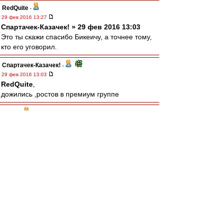
RedQuite
-
29 фев 2016 13:27
Спартачек-Казачек! » 29 фев 2016 13:03
Это ты скажи спасибо Бикеичу, а точнее тому,
кто его уговорил.
Спартачек-Казачек!
-
29 фев 2016 13:03
RedQuite
,
дожились ,ростов в премиум группе
taram
-
29 фев 2016 13:00
Бегемот прямым текстом заявил, что нонче
кони являются апологетом спартаковского
футбола.
Вот где драмма!
зpитель
-
29 фев 2016 12:54
А этот Ди Каприя сколько лет без побед
маялся? И сколько стоит?