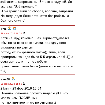
заблажить, запроказить.. Биться в падучей. До
экстаза. "Всё пропало!". гг
Я бы трансляции со сборов, вообще, запретил.
Но тогда дядя Лёня останется без работы, а
без него скучно)
knn
-
29 фев 2016 16:31
Хотя не, вру, конечно. Вяч. Юрич отдувается
обычно за всех со схемами, правда у него
аналитега не зависит
походу от конкретного матча)) Типа, если
проиграли, то надо было 5-5 играть или 6-4)) а
если выиграли - то по-любому
правильная схема была (даже если не 5-5 или
6-4).
alex68
-
29 фев 2016 15:59
2 knn » 29 фев 2016 15:54
Николай, сложнее прожить неделю ДО 6-го
марта, чем ПОСЛЕ, кмк...
но - вентилятор никто не отменял :)