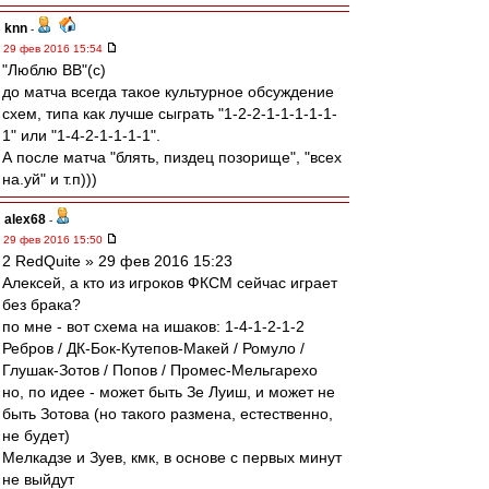
knn
-
29 фев 2016 15:54
"Люблю ВВ"(с)
до матча всегда такое культурное обсуждение
схем, типа как лучше сыграть "1-2-2-1-1-1-1-1-
1" или "1-4-2-1-1-1-1".
А после матча "блять, пиздец позорище", "всех
на.уй" и т.п)))
alex68
-
29 фев 2016 15:50
2 RedQuite » 29 фев 2016 15:23
Алексей, а кто из игроков ФКСМ сейчас играет
без брака?
по мне - вот схема на ишаков: 1-4-1-2-1-2
Ребров / ДК-Бок-Кутепов-Макей / Ромуло /
Глушак-Зотов / Попов / Промес-Мельгарехо
но, по идее - может быть Зе Луиш, и может не
быть Зотова (но такого размена, естественно,
не будет)
Мелкадзе и Зуев, кмк, в основе с первых минут
не выйдут