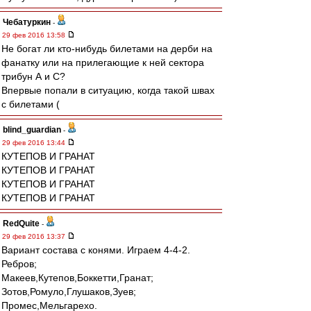
Чебатуркин
-
29 фев 2016 13:58
Не богат ли кто-нибудь билетами на дерби на
фанатку или на прилегающие к ней сектора
трибун А и С?
Впервые попали в ситуацию, когда такой швах
с билетами (
blind_guardian
-
29 фев 2016 13:44
КУТЕПОВ И ГРАНАТ
КУТЕПОВ И ГРАНАТ
КУТЕПОВ И ГРАНАТ
КУТЕПОВ И ГРАНАТ
RedQuite
-
29 фев 2016 13:37
Вариант состава с конями. Играем 4-4-2.
Ребров;
Макеев,Кутепов,Боккетти,Гранат;
Зотов,Ромуло,Глушаков,Зуев;
Промес,Мельгарехо.