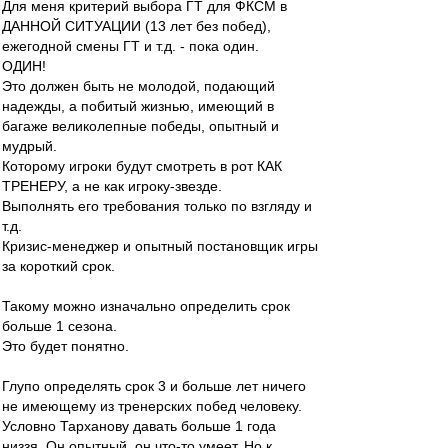
Для меня критерий выбора ГТ для ФКСМ в
ДАННОЙ СИТУАЦИИ (13 лет без побед),
ежегодной смены ГТ и т.д. - пока один.
ОДИН!
Это должен быть не молодой, подающий
надежды, а побитый жизнью, имеющий в
багаже великолепные победы, опытный и
мудрый.
Которому игроки будут смотреть в рот КАК
ТРЕНЕРУ, а не как игроку-звезде.
Выполнять его требования только по взгляду и
т.д.
Кризис-менеджер и опытный постановщик игры
за короткий срок.
Такому можно изначально определить срок
больше 1 сезона.
Это будет понятно.
Глупо определять срок 3 и больше лет ничего
не имеющему из тренерских побед человеку.
Условно Тарханову давать больше 1 года
низзя. Он опытный, он что-то умеет. Но к