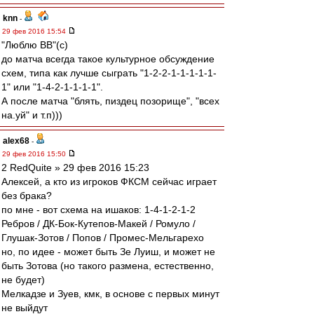
knn
-
29 фев 2016 15:54
"Люблю ВВ"(с)
до матча всегда такое культурное обсуждение
схем, типа как лучше сыграть "1-2-2-1-1-1-1-1-
1" или "1-4-2-1-1-1-1".
А после матча "блять, пиздец позорище", "всех
на.уй" и т.п)))
alex68
-
29 фев 2016 15:50
2 RedQuite » 29 фев 2016 15:23
Алексей, а кто из игроков ФКСМ сейчас играет
без брака?
по мне - вот схема на ишаков: 1-4-1-2-1-2
Ребров / ДК-Бок-Кутепов-Макей / Ромуло /
Глушак-Зотов / Попов / Промес-Мельгарехо
но, по идее - может быть Зе Луиш, и может не
быть Зотова (но такого размена, естественно,
не будет)
Мелкадзе и Зуев, кмк, в основе с первых минут
не выйдут