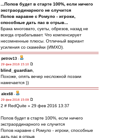
...Попов будет в старте 100%, если ничего
экстраординарного не случится
Попов наравне с Ромуло - игроки,
способные дать пас в отрыв...
Брака многовато, суеты, обрезов, назад не
всегда отрабатывает. Что компенсирует
несомненные плюсы. Отличный вариант
усиления со скамейки (ИМХО).
petrov13
-
29 фев 2016 15:10
blind_guardian
,
Похоже, опять вечер несложной поэзии
намечается ))
alex68
-
29 фев 2016 15:09
2 # RedQuite » 29 фев 2016 13:37
Попов будет в старте 100%, если ничего
экстраординарного не случится
Попов наравне с Ромуло - игроки, способные
дать пас в отрыв