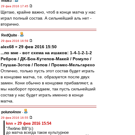
mib83
-
29 фев 2016 17:45
Щетаю, крайне важно, чтоб в конце матча у нас
играл полный состав. А сильнейший аль нет -
вторично.
RedQuite
-
29 фев 2016 16:59
alex68 » 29 фев 2016 15:50
...по мне - вот схема на ишаков: 1-4-1-2-1-2
Ребров / ДК-Бок-Кутепов-Макей / Ромуло /
Глушак-Зотов / Попов / Промес-Мельгарехо
Отлично, только пусть этот состав будет играть
в концовке матча, т.е. образуется после двух
замен. Кони обычно в концовке прибавляют, а
мы наоборот проседаем, так пусть сильнейший
состав у нас будет играть именно в конце
матча.
poluno4nov
-
29 фев 2016 16:55
knn » 29 фев 2016 15:54
"Люблю ВВ"(с)
до матча всегда такое культурное