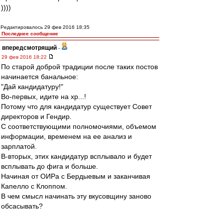
))))
Редактировалось 29 фев 2016 18:35
Последнее сообщение
впередсмотрящий
-
29 фев 2016 18:22
По старой доброй традиции после таких постов
начинается банальное:
"Дай кандидатуру!"
Во-первых, идите на хр...!
Потому что для кандидатур существует Совет
директоров и Гендир.
С соответствующими полномочиями, объемом
информации, временем на ее анализ и
зарплатой.
В-вторых, этих кандидатур всплывало и будет
всплывать до фига и больше.
Начиная от ОИРа с Бердыевым и заканчивая
Капелло с Клоппом.
В чем смысл начинать эту вкусовщину заново
обсасывать?