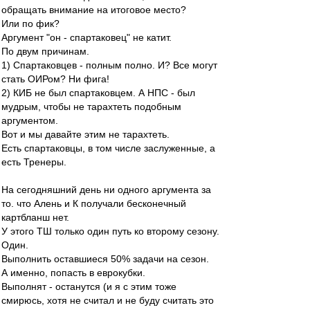
обращать внимание на итоговое место?
Или по фик?
Аргумент "он - спартаковец" не катит.
По двум причинам.
1) Спартаковцев - полным полно. И? Все могут
стать ОИРом? Ни фига!
2) КИБ не был спартаковцем. А НПС - был
мудрым, чтобы не тарахтеть подобным
аргументом.
Вот и мы давайте этим не тарахтеть.
Есть спартаковцы, в том числе заслуженные, а
есть Тренеры.
На сегодняшний день ни одного аргумента за
то. что Алень и К получали бесконечный
картбланш нет.
У этого ТШ только один путь ко второму сезону.
Один.
Выполнить оставшиеся 50% задачи на сезон.
А именно, попасть в еврокубки.
Выполнят - останутся (и я с этим тоже
смирюсь, хотя не считал и не буду считать это