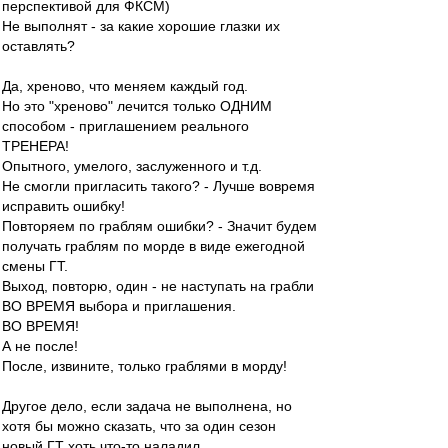
перспективой для ФКСМ)
Не выполнят - за какие хорошие глазки их
оставлять?
Да, хреново, что меняем каждый год.
Но это "хреново" лечится только ОДНИМ
способом - приглашением реального
ТРЕНЕРА!
Опытного, умелого, заслуженного и т.д.
Не смогли пригласить такого? - Лучше вовремя
исправить ошибку!
Повторяем по граблям ошибки? - Значит будем
получать граблям по морде в виде ежегодной
смены ГТ.
Выход, повторю, один - не наступать на грабли
ВО ВРЕМЯ выбора и приглашения.
ВО ВРЕМЯ!
А не после!
После, извините, только граблями в морду!
Другое дело, если задача не выполнена, но
хотя бы можно сказать, что за один сезон
новый ГТ хоть что-то наладил.