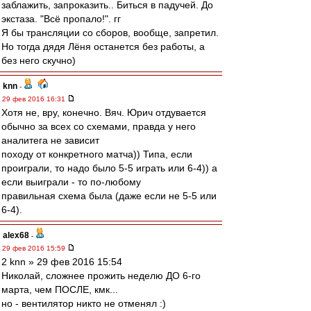
заблажить, запроказить.. Биться в падучей. До
экстаза. "Всё пропало!". гг
Я бы трансляции со сборов, вообще, запретил.
Но тогда дядя Лёня останется без работы, а
без него скучно)
knn
-
29 фев 2016 16:31
Хотя не, вру, конечно. Вяч. Юрич отдувается
обычно за всех со схемами, правда у него
аналитега не зависит
походу от конкретного матча)) Типа, если
проиграли, то надо было 5-5 играть или 6-4)) а
если выиграли - то по-любому
правильная схема была (даже если не 5-5 или
6-4).
alex68
-
29 фев 2016 15:59
2 knn » 29 фев 2016 15:54
Николай, сложнее прожить неделю ДО 6-го
марта, чем ПОСЛЕ, кмк...
но - вентилятор никто не отменял :)