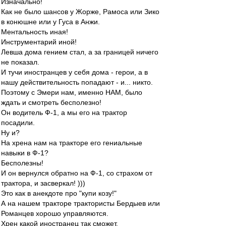
Изначально!
Как не было шансов у Жорже, Рамоса или Зико
в конюшне или у Гуса в Анжи.
Ментальность иная!
Инструментарий иной!
Левша дома гением стал, а за границей ничего
не показал.
И тучи иностранцев у себя дома - герои, а в
нашу действительность попадают - и... никто.
Поэтому с Эмери нам, именно НАМ, было
ждать и смотреть бесполезно!
Он водитель Ф-1, а мы его на трактор
посадили.
Ну и?
На хрена нам на тракторе его гениальные
навыки в Ф-1?
Бесполезны!
И он вернулся обратно на Ф-1, со страхом от
трактора, и засверкал! )))
Это как в анекдоте про "купи козу!"
А на нашем тракторе трактористы Бердыев или
Романцев хорошо управляются.
Хрен какой иностранец так сможет.