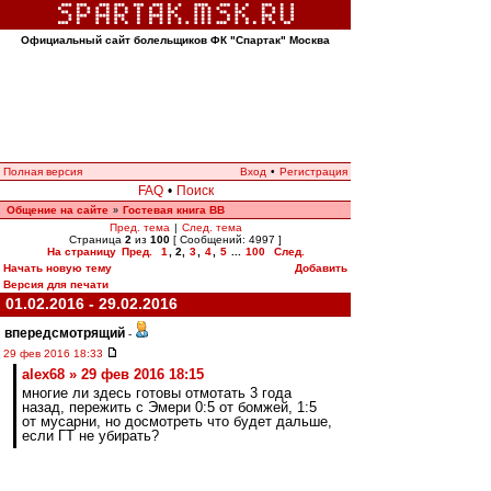
Официальный сайт болельщиков ФК "Спартак" Москва
Полная версия
Вход
•
Регистрация
FAQ
•
Поиск
Общение на сайте
Гостевая книга ВВ
»
Пред. тема
|
След. тема
Страница
2
из
100
[ Сообщений: 4997 ]
На страницу
Пред.
1
,
2
,
3
,
4
,
5
...
100
След.
Начать новую тему
Добавить
Версия для печати
01.02.2016 - 29.02.2016
впередсмотрящий
-
29 фев 2016 18:33
alex68 » 29 фев 2016 18:15
многие ли здесь готовы отмотать 3 года
назад, пережить с Эмери 0:5 от бомжей, 1:5
от мусарни, но досмотреть что будет дальше,
если ГТ не убирать?