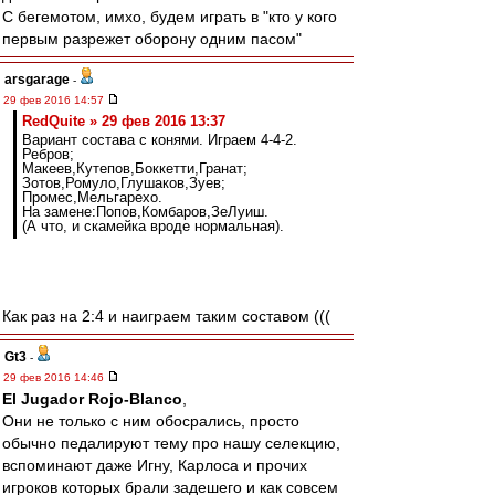
С бегемотом, имхо, будем играть в "кто у кого
первым разрежет оборону одним пасом"
arsgarage
-
29 фев 2016 14:57
RedQuite » 29 фев 2016 13:37
Вариант состава с конями. Играем 4-4-2.
Ребров;
Макеев,Кутепов,Боккетти,Гранат;
Зотов,Ромуло,Глушаков,Зуев;
Промес,Мельгарехо.
На замене:Попов,Комбаров,ЗеЛуиш.
(А что, и скамейка вроде нормальная).
Как раз на 2:4 и наиграем таким составом (((
Gt3
-
29 фев 2016 14:46
El Jugador Rojo-Blanco
,
Они не только с ним обосрались, просто
обычно педалируют тему про нашу селекцию,
вспоминают даже Игну, Карлоса и прочих
игроков которых брали задешего и как совсем