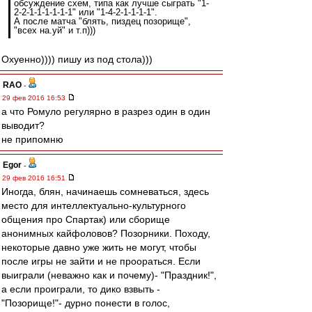
обсуждение схем, типа как лучше сыграть "1-
2-2-1-1-1-1-1-1" или "1-4-2-1-1-1-1".
А после матча "блять, пиздец позорище",
"всех на.уй" и т.п)))
Охуенно)))) пишу из под стола)))
RAO
-
29 фев 2016 16:53
а что Ромуло регулярно в разрез один в один
выводит?
не припомню
Egor
-
29 фев 2016 16:51
Иногда, блян, начинаешь сомневаться, здесь
место для интеллектуально-культурного
общения про Спартак) или сборище
анонимных кайфоловов? Позорники. Походу,
некоторые давно уже жить не могут, чтобы
после игры не зайти и не проораться. Если
выиграли (неважно как и почему)- "Праздник!",
а если проиграли, то дико взвыть -
"Позорище!"- дурно понести в голос,