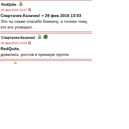
RedQuite
-
29 фев 2016 13:27
Спартачек-Казачек! » 29 фев 2016 13:03
Это ты скажи спасибо Бикеичу, а точнее тому,
кто его уговорил.
Спартачек-Казачек!
-
29 фев 2016 13:03
RedQuite
,
дожились ,ростов в премиум группе
taram
-
29 фев 2016 13:00
Бегемот прямым текстом заявил, что нонче
кони являются апологетом спартаковского
футбола.
Вот где драмма!
зpитель
-
29 фев 2016 12:54
А этот Ди Каприя сколько лет без побед
маялся? И сколько стоит?