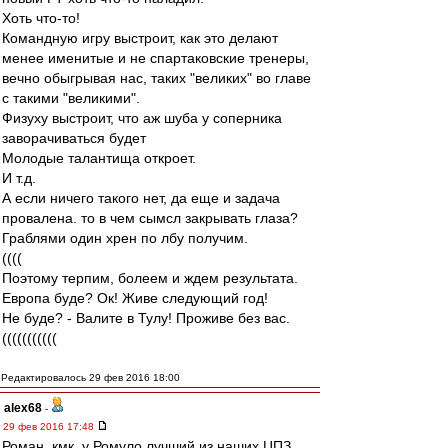
Хоть что-то!
Командную игру выстроит, как это делают
менее именитые и не спартаковские тренеры,
вечно обыгрывая нас, таких "великих" во главе
с такими "великими".
Физуху выстроит, что аж шуба у соперника
заворачиваться будет
Молодые талантища откроет.
И т.д.
А если ничего такого нет, да еще и задача
провалена. то в чем сымсл закрывать глаза?
Граблями один хрен по лбу получим.
((((
Поэтому терпим, болеем и ждем результата.
Европа буде? Ок! Живе следующий год!
Не буде? - Валите в Тулу! Проживе без вас.
(((((((((((
Редактировалось 29 фев 2016 18:00
alex68
-
29 фев 2016 17:48
Роман, кмк, у Ромуло лучший из наших ЦПЗ