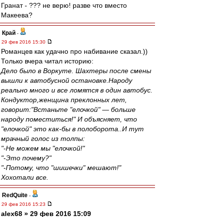
Гранат - ??? не верю! разве что вместо
Макеева?
Край
-
29 фев 2016 15:30
Романцев как удачно про набивание сказал.))
Только вчера читал историю:
Дело было в Воркуте. Шахтеры после смены
вышли к автобусной остановке.Народу
реально много и все ломятся в один автобус.
Кондуктор,женщина преклонных лет,
говорит:"Встаньте "елочкой" — больше
народу поместиться!" И объясняет, что
"елочкой" это как-бы в полоборота..И тут
мрачный голос из толпы:
"-Не можем мы "елочкой!"
"-Это почему?"
"-Потому, что "шишечки" мешают!"
Хохотали все.
RedQuite
-
29 фев 2016 15:23
alex68 » 29 фев 2016 15:09