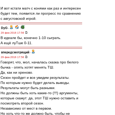
И вот кстати матч с конями как раз и интересен
будет тем, появится ли прогресс по сравнению
с августовской игрой.
DyG
-
29 фев 2016 17:56
В идеале бы, конечно 1-10 сыграть.
А ещё луТше 0-11.
впередсмотрящий
-
29 фев 2016 17:56
Говорят, что, мол, началась сказка про белого
бычка - опять хотят менять ТШ.
Да, как ни хреново.
Сезон пройдет и все увидим результаты.
По которым нужно будет делать выводы.
Результаты могут быть разными.
Но должны быть хоть какие-то (!!!) аргументы,
которые скажут: да, этот ТШ нужно оставить и
посмотреть второй сезон.
Независимо от мест в первом.
Но хоть что-то же должно быть, чтобы не