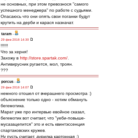
не основных, при этом превознося "самого
успешного менеджера" по работе с судьями.
Опасаюсь что они опять свои поганки будут
крутить на дерби и карася назначат.
taram
-
29 фев 2016 14:30
!!!!!!
Что за херня!
Захожу в
http://store.spartak.com/
.
Антивирусник ругается, мол, троян.
???
porcus
-
29 фев 2016 14:07
немного отошел от вчерашнего просмотра :)
объяснение только одно - хотим обмануть
бегемотика.
Марат уже про интервью евойное сказал,
бегемотик вот считает, что "уеби-повыше-
мусазацепится" это и есть квинтэссенция
спартаковских кружев.
Ну пусть считает, дурилка картонная :)