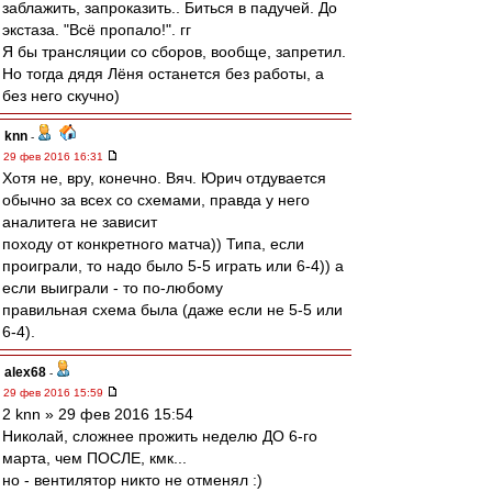
заблажить, запроказить.. Биться в падучей. До
экстаза. "Всё пропало!". гг
Я бы трансляции со сборов, вообще, запретил.
Но тогда дядя Лёня останется без работы, а
без него скучно)
knn
-
29 фев 2016 16:31
Хотя не, вру, конечно. Вяч. Юрич отдувается
обычно за всех со схемами, правда у него
аналитега не зависит
походу от конкретного матча)) Типа, если
проиграли, то надо было 5-5 играть или 6-4)) а
если выиграли - то по-любому
правильная схема была (даже если не 5-5 или
6-4).
alex68
-
29 фев 2016 15:59
2 knn » 29 фев 2016 15:54
Николай, сложнее прожить неделю ДО 6-го
марта, чем ПОСЛЕ, кмк...
но - вентилятор никто не отменял :)