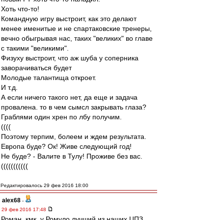
Хоть что-то!
Командную игру выстроит, как это делают
менее именитые и не спартаковские тренеры,
вечно обыгрывая нас, таких "великих" во главе
с такими "великими".
Физуху выстроит, что аж шуба у соперника
заворачиваться будет
Молодые талантища откроет.
И т.д.
А если ничего такого нет, да еще и задача
провалена. то в чем сымсл закрывать глаза?
Граблями один хрен по лбу получим.
((((
Поэтому терпим, болеем и ждем результата.
Европа буде? Ок! Живе следующий год!
Не буде? - Валите в Тулу! Проживе без вас.
(((((((((((
Редактировалось 29 фев 2016 18:00
alex68
-
29 фев 2016 17:48
Роман, кмк, у Ромуло лучший из наших ЦПЗ