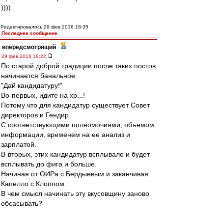
))))
Редактировалось 29 фев 2016 18:35
Последнее сообщение
впередсмотрящий
-
29 фев 2016 18:22
По старой доброй традиции после таких постов
начинается банальное:
"Дай кандидатуру!"
Во-первых, идите на хр...!
Потому что для кандидатур существует Совет
директоров и Гендир.
С соответствующими полномочиями, объемом
информации, временем на ее анализ и
зарплатой.
В-вторых, этих кандидатур всплывало и будет
всплывать до фига и больше.
Начиная от ОИРа с Бердыевым и заканчивая
Капелло с Клоппом.
В чем смысл начинать эту вкусовщину заново
обсасывать?