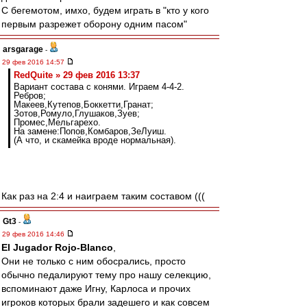
С бегемотом, имхо, будем играть в "кто у кого
первым разрежет оборону одним пасом"
arsgarage
-
29 фев 2016 14:57
RedQuite » 29 фев 2016 13:37
Вариант состава с конями. Играем 4-4-2.
Ребров;
Макеев,Кутепов,Боккетти,Гранат;
Зотов,Ромуло,Глушаков,Зуев;
Промес,Мельгарехо.
На замене:Попов,Комбаров,ЗеЛуиш.
(А что, и скамейка вроде нормальная).
Как раз на 2:4 и наиграем таким составом (((
Gt3
-
29 фев 2016 14:46
El Jugador Rojo-Blanco
,
Они не только с ним обосрались, просто
обычно педалируют тему про нашу селекцию,
вспоминают даже Игну, Карлоса и прочих
игроков которых брали задешего и как совсем