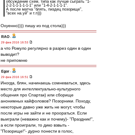
обсуждение схем, типа как лучше сыграть "1-
2-2-1-1-1-1-1-1" или "1-4-2-1-1-1-1".
А после матча "блять, пиздец позорище",
"всех на.уй" и т.п)))
Охуенно)))) пишу из под стола)))
RAO
-
29 фев 2016 16:53
а что Ромуло регулярно в разрез один в один
выводит?
не припомню
Egor
-
29 фев 2016 16:51
Иногда, блян, начинаешь сомневаться, здесь
место для интеллектуально-культурного
общения про Спартак) или сборище
анонимных кайфоловов? Позорники. Походу,
некоторые давно уже жить не могут, чтобы
после игры не зайти и не проораться. Если
выиграли (неважно как и почему)- "Праздник!",
а если проиграли, то дико взвыть -
"Позорище!"- дурно понести в голос,