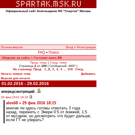
Официальный сайт болельщиков ФК "Спартак" Москва
Полная версия
Вход
•
Регистрация
FAQ
•
Поиск
Общение на сайте
Гостевая книга ВВ
»
Пред. тема
|
След. тема
Страница
2
из
100
[ Сообщений: 4997 ]
На страницу
Пред.
1
,
2
,
3
,
4
,
5
...
100
След.
Начать новую тему
Добавить
Версия для печати
01.02.2016 - 29.02.2016
впередсмотрящий
-
29 фев 2016 18:33
alex68 » 29 фев 2016 18:15
многие ли здесь готовы отмотать 3 года
назад, пережить с Эмери 0:5 от бомжей, 1:5
от мусарни, но досмотреть что будет дальше,
если ГТ не убирать?