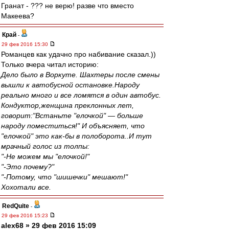
Гранат - ??? не верю! разве что вместо
Макеева?
Край
-
29 фев 2016 15:30
Романцев как удачно про набивание сказал.))
Только вчера читал историю:
Дело было в Воркуте. Шахтеры после смены
вышли к автобусной остановке.Народу
реально много и все ломятся в один автобус.
Кондуктор,женщина преклонных лет,
говорит:"Встаньте "елочкой" — больше
народу поместиться!" И объясняет, что
"елочкой" это как-бы в полоборота..И тут
мрачный голос из толпы:
"-Не можем мы "елочкой!"
"-Это почему?"
"-Потому, что "шишечки" мешают!"
Хохотали все.
RedQuite
-
29 фев 2016 15:23
alex68 » 29 фев 2016 15:09