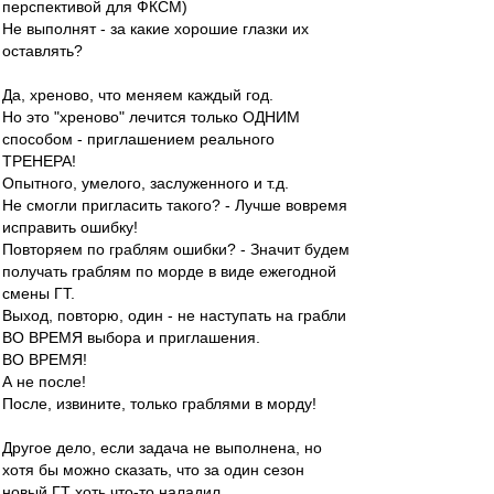
перспективой для ФКСМ)
Не выполнят - за какие хорошие глазки их
оставлять?
Да, хреново, что меняем каждый год.
Но это "хреново" лечится только ОДНИМ
способом - приглашением реального
ТРЕНЕРА!
Опытного, умелого, заслуженного и т.д.
Не смогли пригласить такого? - Лучше вовремя
исправить ошибку!
Повторяем по граблям ошибки? - Значит будем
получать граблям по морде в виде ежегодной
смены ГТ.
Выход, повторю, один - не наступать на грабли
ВО ВРЕМЯ выбора и приглашения.
ВО ВРЕМЯ!
А не после!
После, извините, только граблями в морду!
Другое дело, если задача не выполнена, но
хотя бы можно сказать, что за один сезон
новый ГТ хоть что-то наладил.