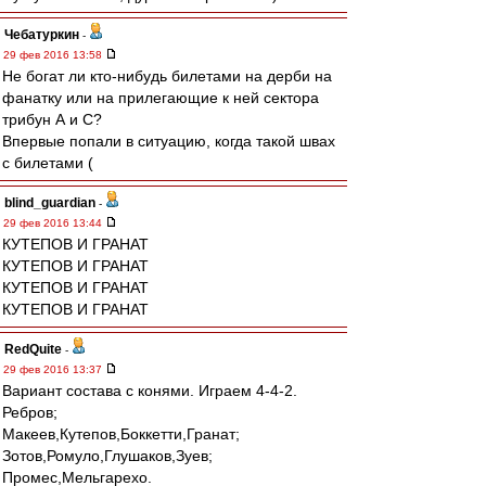
Чебатуркин
-
29 фев 2016 13:58
Не богат ли кто-нибудь билетами на дерби на
фанатку или на прилегающие к ней сектора
трибун А и С?
Впервые попали в ситуацию, когда такой швах
с билетами (
blind_guardian
-
29 фев 2016 13:44
КУТЕПОВ И ГРАНАТ
КУТЕПОВ И ГРАНАТ
КУТЕПОВ И ГРАНАТ
КУТЕПОВ И ГРАНАТ
RedQuite
-
29 фев 2016 13:37
Вариант состава с конями. Играем 4-4-2.
Ребров;
Макеев,Кутепов,Боккетти,Гранат;
Зотов,Ромуло,Глушаков,Зуев;
Промес,Мельгарехо.