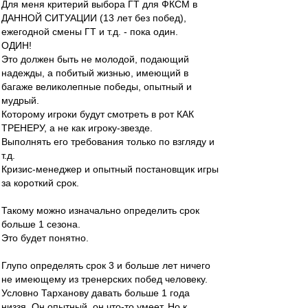
Для меня критерий выбора ГТ для ФКСМ в
ДАННОЙ СИТУАЦИИ (13 лет без побед),
ежегодной смены ГТ и т.д. - пока один.
ОДИН!
Это должен быть не молодой, подающий
надежды, а побитый жизнью, имеющий в
багаже великолепные победы, опытный и
мудрый.
Которому игроки будут смотреть в рот КАК
ТРЕНЕРУ, а не как игроку-звезде.
Выполнять его требования только по взгляду и
т.д.
Кризис-менеджер и опытный постановщик игры
за короткий срок.
Такому можно изначально определить срок
больше 1 сезона.
Это будет понятно.
Глупо определять срок 3 и больше лет ничего
не имеющему из тренерских побед человеку.
Условно Тарханову давать больше 1 года
низзя. Он опытный, он что-то умеет. Но к