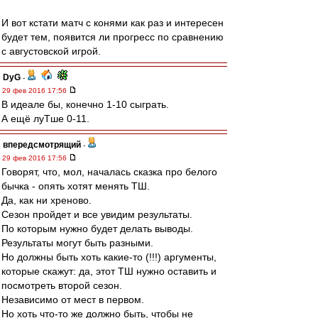
И вот кстати матч с конями как раз и интересен
будет тем, появится ли прогресс по сравнению
с августовской игрой.
DyG
-
29 фев 2016 17:56
В идеале бы, конечно 1-10 сыграть.
А ещё луТше 0-11.
впередсмотрящий
-
29 фев 2016 17:56
Говорят, что, мол, началась сказка про белого
бычка - опять хотят менять ТШ.
Да, как ни хреново.
Сезон пройдет и все увидим результаты.
По которым нужно будет делать выводы.
Результаты могут быть разными.
Но должны быть хоть какие-то (!!!) аргументы,
которые скажут: да, этот ТШ нужно оставить и
посмотреть второй сезон.
Независимо от мест в первом.
Но хоть что-то же должно быть, чтобы не