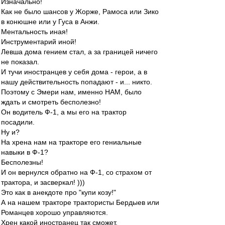
Изначально!
Как не было шансов у Жорже, Рамоса или Зико
в конюшне или у Гуса в Анжи.
Ментальность иная!
Инструментарий иной!
Левша дома гением стал, а за границей ничего
не показал.
И тучи иностранцев у себя дома - герои, а в
нашу действительность попадают - и... никто.
Поэтому с Эмери нам, именно НАМ, было
ждать и смотреть бесполезно!
Он водитель Ф-1, а мы его на трактор
посадили.
Ну и?
На хрена нам на тракторе его гениальные
навыки в Ф-1?
Бесполезны!
И он вернулся обратно на Ф-1, со страхом от
трактора, и засверкал! )))
Это как в анекдоте про "купи козу!"
А на нашем тракторе трактористы Бердыев или
Романцев хорошо управляются.
Хрен какой иностранец так сможет.