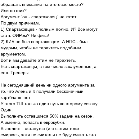
обращать внимание на итоговое место?
Или по фик?
Аргумент "он - спартаковец" не катит.
По двум причинам.
1) Спартаковцев - полным полно. И? Все могут
стать ОИРом? Ни фига!
2) КИБ не был спартаковцем. А НПС - был
мудрым, чтобы не тарахтеть подобным
аргументом.
Вот и мы давайте этим не тарахтеть.
Есть спартаковцы, в том числе заслуженные, а
есть Тренеры.
На сегодняшний день ни одного аргумента за
то. что Алень и К получали бесконечный
картбланш нет.
У этого ТШ только один путь ко второму сезону.
Один.
Выполнить оставшиеся 50% задачи на сезон.
А именно, попасть в еврокубки.
Выполнят - останутся (и я с этим тоже
смирюсь, хотя не считал и не буду считать это