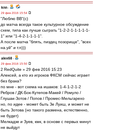
knn
-
29 фев 2016 15:54
"Люблю ВВ"(с)
до матча всегда такое культурное обсуждение
схем, типа как лучше сыграть "1-2-2-1-1-1-1-1-
1" или "1-4-2-1-1-1-1".
А после матча "блять, пиздец позорище", "всех
на.уй" и т.п)))
alex68
-
29 фев 2016 15:50
2 RedQuite » 29 фев 2016 15:23
Алексей, а кто из игроков ФКСМ сейчас играет
без брака?
по мне - вот схема на ишаков: 1-4-1-2-1-2
Ребров / ДК-Бок-Кутепов-Макей / Ромуло /
Глушак-Зотов / Попов / Промес-Мельгарехо
но, по идее - может быть Зе Луиш, и может не
быть Зотова (но такого размена, естественно,
не будет)
Мелкадзе и Зуев, кмк, в основе с первых минут
не выйдут