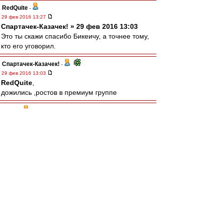
RedQuite
-
29 фев 2016 13:27
Спартачек-Казачек! » 29 фев 2016 13:03
Это ты скажи спасибо Бикеичу, а точнее тому,
кто его уговорил.
Спартачек-Казачек!
-
29 фев 2016 13:03
RedQuite
,
дожились ,ростов в премиум группе
taram
-
29 фев 2016 13:00
Бегемот прямым текстом заявил, что нонче
кони являются апологетом спартаковского
футбола.
Вот где драмма!
зpитель
-
29 фев 2016 12:54
А этот Ди Каприя сколько лет без побед
маялся? И сколько стоит?