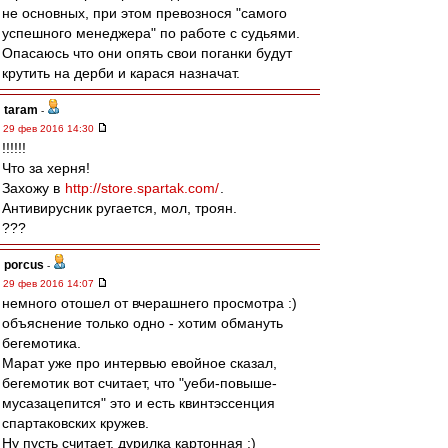
не основных, при этом превознося "самого
успешного менеджера" по работе с судьями.
Опасаюсь что они опять свои поганки будут
крутить на дерби и карася назначат.
taram
-
29 фев 2016 14:30
!!!!!!
Что за херня!
Захожу в
http://store.spartak.com/
.
Антивирусник ругается, мол, троян.
???
porcus
-
29 фев 2016 14:07
немного отошел от вчерашнего просмотра :)
объяснение только одно - хотим обмануть
бегемотика.
Марат уже про интервью евойное сказал,
бегемотик вот считает, что "уеби-повыше-
мусазацепится" это и есть квинтэссенция
спартаковских кружев.
Ну пусть считает, дурилка картонная :)