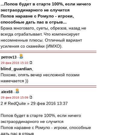
...Попов будет в старте 100%, если ничего
экстраординарного не случится
Попов наравне с Ромуло - игроки,
способные дать пас в отрыв...
Брака многовато, суеты, обрезов, назад не
всегда отрабатывает. Что компенсирует
несомненные плюсы. Отличный вариант
усиления со скамейки (ИМХО).
petrov13
-
29 фев 2016 15:10
blind_guardian
,
Похоже, опять вечер несложной поэзии
намечается ))
alex68
-
29 фев 2016 15:09
2 # RedQuite » 29 фев 2016 13:37
Попов будет в старте 100%, если ничего
экстраординарного не случится
Попов наравне с Ромуло - игроки, способные
дать пас в отрыв