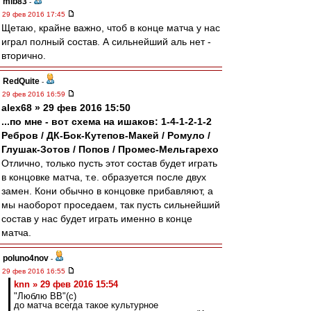
mib83
-
29 фев 2016 17:45
Щетаю, крайне важно, чтоб в конце матча у нас
играл полный состав. А сильнейший аль нет -
вторично.
RedQuite
-
29 фев 2016 16:59
alex68 » 29 фев 2016 15:50
...по мне - вот схема на ишаков: 1-4-1-2-1-2
Ребров / ДК-Бок-Кутепов-Макей / Ромуло /
Глушак-Зотов / Попов / Промес-Мельгарехо
Отлично, только пусть этот состав будет играть
в концовке матча, т.е. образуется после двух
замен. Кони обычно в концовке прибавляют, а
мы наоборот проседаем, так пусть сильнейший
состав у нас будет играть именно в конце
матча.
poluno4nov
-
29 фев 2016 16:55
knn » 29 фев 2016 15:54
"Люблю ВВ"(с)
до матча всегда такое культурное