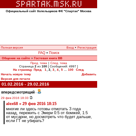
Официальный сайт болельщиков ФК "Спартак" Москва
Полная версия
Вход
•
Регистрация
FAQ
•
Поиск
Общение на сайте
Гостевая книга ВВ
»
Пред. тема
|
След. тема
Страница
2
из
100
[ Сообщений: 4997 ]
На страницу
Пред.
1
,
2
,
3
,
4
,
5
...
100
След.
Начать новую тему
Добавить
Версия для печати
01.02.2016 - 29.02.2016
впередсмотрящий
-
29 фев 2016 18:33
alex68 » 29 фев 2016 18:15
многие ли здесь готовы отмотать 3 года
назад, пережить с Эмери 0:5 от бомжей, 1:5
от мусарни, но досмотреть что будет дальше,
если ГТ не убирать?