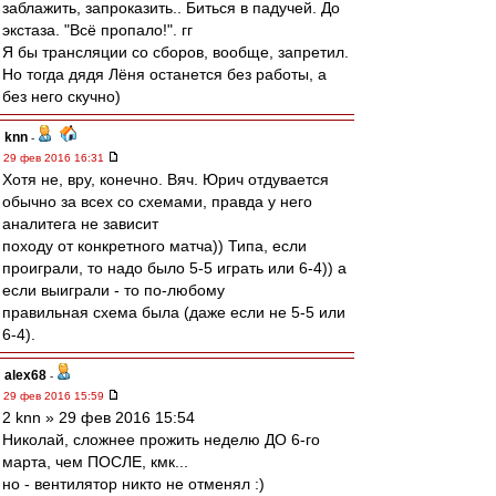
заблажить, запроказить.. Биться в падучей. До
экстаза. "Всё пропало!". гг
Я бы трансляции со сборов, вообще, запретил.
Но тогда дядя Лёня останется без работы, а
без него скучно)
knn
-
29 фев 2016 16:31
Хотя не, вру, конечно. Вяч. Юрич отдувается
обычно за всех со схемами, правда у него
аналитега не зависит
походу от конкретного матча)) Типа, если
проиграли, то надо было 5-5 играть или 6-4)) а
если выиграли - то по-любому
правильная схема была (даже если не 5-5 или
6-4).
alex68
-
29 фев 2016 15:59
2 knn » 29 фев 2016 15:54
Николай, сложнее прожить неделю ДО 6-го
марта, чем ПОСЛЕ, кмк...
но - вентилятор никто не отменял :)