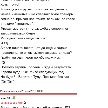
Хоть что-то!
Командную игру выстроит, как это делают
менее именитые и не спартаковские тренеры,
вечно обыгрывая нас, таких "великих" во главе
с такими "великими".
Физуху выстроит, что аж шуба у соперника
заворачиваться будет
Молодые талантища откроет.
И т.д.
А если ничего такого нет, да еще и задача
провалена. то в чем сымсл закрывать глаза?
Граблями один хрен по лбу получим.
((((
Поэтому терпим, болеем и ждем результата.
Европа буде? Ок! Живе следующий год!
Не буде? - Валите в Тулу! Проживе без вас.
(((((((((((
Редактировалось 29 фев 2016 18:00
alex68
-
29 фев 2016 17:48
Роман, кмк, у Ромуло лучший из наших ЦПЗ