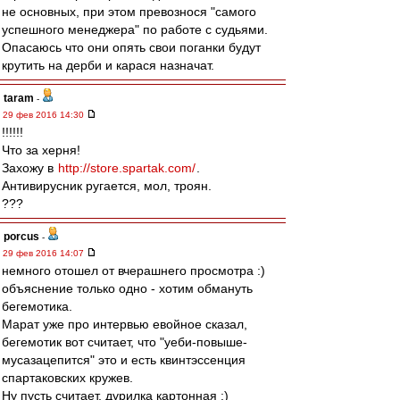
не основных, при этом превознося "самого
успешного менеджера" по работе с судьями.
Опасаюсь что они опять свои поганки будут
крутить на дерби и карася назначат.
taram
-
29 фев 2016 14:30
!!!!!!
Что за херня!
Захожу в
http://store.spartak.com/
.
Антивирусник ругается, мол, троян.
???
porcus
-
29 фев 2016 14:07
немного отошел от вчерашнего просмотра :)
объяснение только одно - хотим обмануть
бегемотика.
Марат уже про интервью евойное сказал,
бегемотик вот считает, что "уеби-повыше-
мусазацепится" это и есть квинтэссенция
спартаковских кружев.
Ну пусть считает, дурилка картонная :)