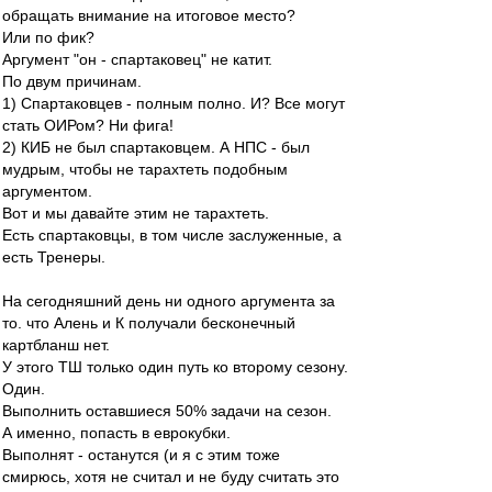
обращать внимание на итоговое место?
Или по фик?
Аргумент "он - спартаковец" не катит.
По двум причинам.
1) Спартаковцев - полным полно. И? Все могут
стать ОИРом? Ни фига!
2) КИБ не был спартаковцем. А НПС - был
мудрым, чтобы не тарахтеть подобным
аргументом.
Вот и мы давайте этим не тарахтеть.
Есть спартаковцы, в том числе заслуженные, а
есть Тренеры.
На сегодняшний день ни одного аргумента за
то. что Алень и К получали бесконечный
картбланш нет.
У этого ТШ только один путь ко второму сезону.
Один.
Выполнить оставшиеся 50% задачи на сезон.
А именно, попасть в еврокубки.
Выполнят - останутся (и я с этим тоже
смирюсь, хотя не считал и не буду считать это