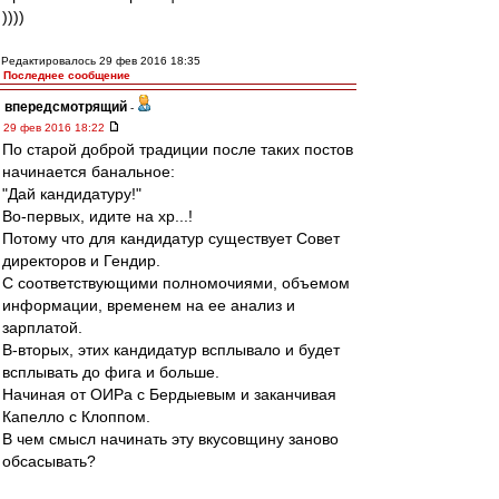
))))
Редактировалось 29 фев 2016 18:35
Последнее сообщение
впередсмотрящий
-
29 фев 2016 18:22
По старой доброй традиции после таких постов
начинается банальное:
"Дай кандидатуру!"
Во-первых, идите на хр...!
Потому что для кандидатур существует Совет
директоров и Гендир.
С соответствующими полномочиями, объемом
информации, временем на ее анализ и
зарплатой.
В-вторых, этих кандидатур всплывало и будет
всплывать до фига и больше.
Начиная от ОИРа с Бердыевым и заканчивая
Капелло с Клоппом.
В чем смысл начинать эту вкусовщину заново
обсасывать?