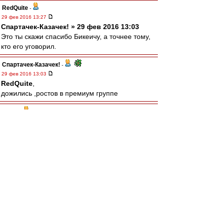
RedQuite
-
29 фев 2016 13:27
Спартачек-Казачек! » 29 фев 2016 13:03
Это ты скажи спасибо Бикеичу, а точнее тому,
кто его уговорил.
Спартачек-Казачек!
-
29 фев 2016 13:03
RedQuite
,
дожились ,ростов в премиум группе
taram
-
29 фев 2016 13:00
Бегемот прямым текстом заявил, что нонче
кони являются апологетом спартаковского
футбола.
Вот где драмма!
зpитель
-
29 фев 2016 12:54
А этот Ди Каприя сколько лет без побед
маялся? И сколько стоит?