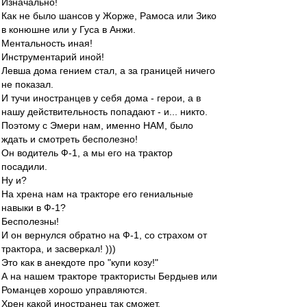
Изначально!
Как не было шансов у Жорже, Рамоса или Зико
в конюшне или у Гуса в Анжи.
Ментальность иная!
Инструментарий иной!
Левша дома гением стал, а за границей ничего
не показал.
И тучи иностранцев у себя дома - герои, а в
нашу действительность попадают - и... никто.
Поэтому с Эмери нам, именно НАМ, было
ждать и смотреть бесполезно!
Он водитель Ф-1, а мы его на трактор
посадили.
Ну и?
На хрена нам на тракторе его гениальные
навыки в Ф-1?
Бесполезны!
И он вернулся обратно на Ф-1, со страхом от
трактора, и засверкал! )))
Это как в анекдоте про "купи козу!"
А на нашем тракторе трактористы Бердыев или
Романцев хорошо управляются.
Хрен какой иностранец так сможет.