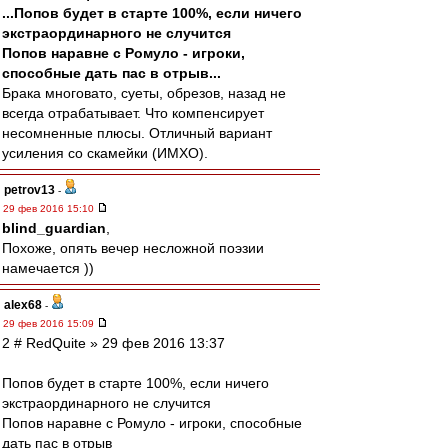
...Попов будет в старте 100%, если ничего
экстраординарного не случится
Попов наравне с Ромуло - игроки,
способные дать пас в отрыв...
Брака многовато, суеты, обрезов, назад не
всегда отрабатывает. Что компенсирует
несомненные плюсы. Отличный вариант
усиления со скамейки (ИМХО).
petrov13
-
29 фев 2016 15:10
blind_guardian
,
Похоже, опять вечер несложной поэзии
намечается ))
alex68
-
29 фев 2016 15:09
2 # RedQuite » 29 фев 2016 13:37
Попов будет в старте 100%, если ничего
экстраординарного не случится
Попов наравне с Ромуло - игроки, способные
дать пас в отрыв