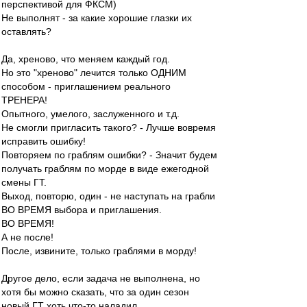
перспективой для ФКСМ)
Не выполнят - за какие хорошие глазки их
оставлять?
Да, хреново, что меняем каждый год.
Но это "хреново" лечится только ОДНИМ
способом - приглашением реального
ТРЕНЕРА!
Опытного, умелого, заслуженного и т.д.
Не смогли пригласить такого? - Лучше вовремя
исправить ошибку!
Повторяем по граблям ошибки? - Значит будем
получать граблям по морде в виде ежегодной
смены ГТ.
Выход, повторю, один - не наступать на грабли
ВО ВРЕМЯ выбора и приглашения.
ВО ВРЕМЯ!
А не после!
После, извините, только граблями в морду!
Другое дело, если задача не выполнена, но
хотя бы можно сказать, что за один сезон
новый ГТ хоть что-то наладил.