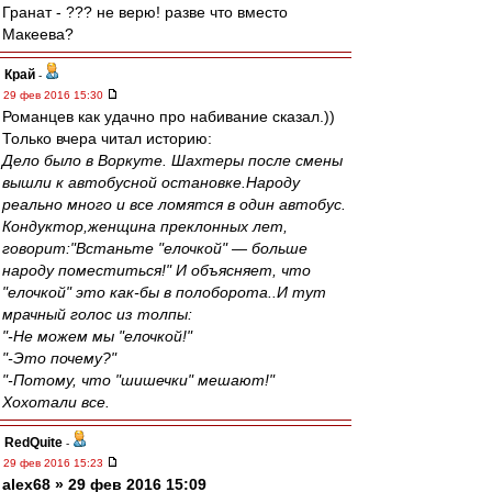
Гранат - ??? не верю! разве что вместо
Макеева?
Край
-
29 фев 2016 15:30
Романцев как удачно про набивание сказал.))
Только вчера читал историю:
Дело было в Воркуте. Шахтеры после смены
вышли к автобусной остановке.Народу
реально много и все ломятся в один автобус.
Кондуктор,женщина преклонных лет,
говорит:"Встаньте "елочкой" — больше
народу поместиться!" И объясняет, что
"елочкой" это как-бы в полоборота..И тут
мрачный голос из толпы:
"-Не можем мы "елочкой!"
"-Это почему?"
"-Потому, что "шишечки" мешают!"
Хохотали все.
RedQuite
-
29 фев 2016 15:23
alex68 » 29 фев 2016 15:09