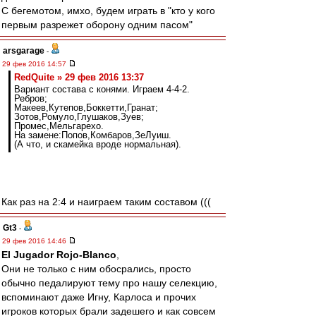
С бегемотом, имхо, будем играть в "кто у кого
первым разрежет оборону одним пасом"
arsgarage
-
29 фев 2016 14:57
RedQuite » 29 фев 2016 13:37
Вариант состава с конями. Играем 4-4-2.
Ребров;
Макеев,Кутепов,Боккетти,Гранат;
Зотов,Ромуло,Глушаков,Зуев;
Промес,Мельгарехо.
На замене:Попов,Комбаров,ЗеЛуиш.
(А что, и скамейка вроде нормальная).
Как раз на 2:4 и наиграем таким составом (((
Gt3
-
29 фев 2016 14:46
El Jugador Rojo-Blanco
,
Они не только с ним обосрались, просто
обычно педалируют тему про нашу селекцию,
вспоминают даже Игну, Карлоса и прочих
игроков которых брали задешего и как совсем