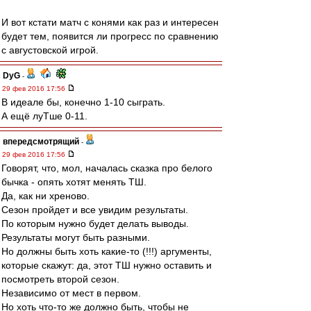
И вот кстати матч с конями как раз и интересен
будет тем, появится ли прогресс по сравнению
с августовской игрой.
DyG
-
29 фев 2016 17:56
В идеале бы, конечно 1-10 сыграть.
А ещё луТше 0-11.
впередсмотрящий
-
29 фев 2016 17:56
Говорят, что, мол, началась сказка про белого
бычка - опять хотят менять ТШ.
Да, как ни хреново.
Сезон пройдет и все увидим результаты.
По которым нужно будет делать выводы.
Результаты могут быть разными.
Но должны быть хоть какие-то (!!!) аргументы,
которые скажут: да, этот ТШ нужно оставить и
посмотреть второй сезон.
Независимо от мест в первом.
Но хоть что-то же должно быть, чтобы не