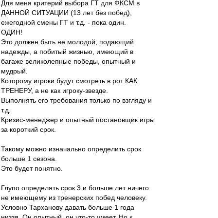
Для меня критерий выбора ГТ для ФКСМ в
ДАННОЙ СИТУАЦИИ (13 лет без побед),
ежегодной смены ГТ и т.д. - пока один.
ОДИН!
Это должен быть не молодой, подающий
надежды, а побитый жизнью, имеющий в
багаже великолепные победы, опытный и
мудрый.
Которому игроки будут смотреть в рот КАК
ТРЕНЕРУ, а не как игроку-звезде.
Выполнять его требования только по взгляду и
т.д.
Кризис-менеджер и опытный постановщик игры
за короткий срок.
Такому можно изначально определить срок
больше 1 сезона.
Это будет понятно.
Глупо определять срок 3 и больше лет ничего
не имеющему из тренерских побед человеку.
Условно Тарханову давать больше 1 года
низзя. Он опытный, он что-то умеет. Но к