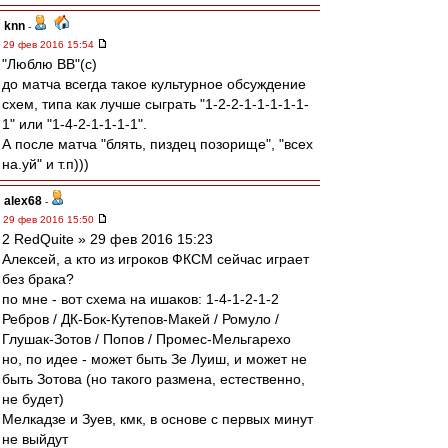
knn
-
29 фев 2016 15:54
"Люблю ВВ"(с)
до матча всегда такое культурное обсуждение
схем, типа как лучше сыграть "1-2-2-1-1-1-1-1-
1" или "1-4-2-1-1-1-1".
А после матча "блять, пиздец позорище", "всех
на.уй" и т.п)))
alex68
-
29 фев 2016 15:50
2 RedQuite » 29 фев 2016 15:23
Алексей, а кто из игроков ФКСМ сейчас играет
без брака?
по мне - вот схема на ишаков: 1-4-1-2-1-2
Ребров / ДК-Бок-Кутепов-Макей / Ромуло /
Глушак-Зотов / Попов / Промес-Мельгарехо
но, по идее - может быть Зе Луиш, и может не
быть Зотова (но такого размена, естественно,
не будет)
Мелкадзе и Зуев, кмк, в основе с первых минут
не выйдут