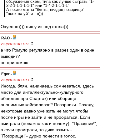
обсуждение схем, типа как лучше сыграть "1-
2-2-1-1-1-1-1-1" или "1-4-2-1-1-1-1".
А после матча "блять, пиздец позорище",
"всех на.уй" и т.п)))
Охуенно)))) пишу из под стола)))
RAO
-
29 фев 2016 16:53
а что Ромуло регулярно в разрез один в один
выводит?
не припомню
Egor
-
29 фев 2016 16:51
Иногда, блян, начинаешь сомневаться, здесь
место для интеллектуально-культурного
общения про Спартак) или сборище
анонимных кайфоловов? Позорники. Походу,
некоторые давно уже жить не могут, чтобы
после игры не зайти и не проораться. Если
выиграли (неважно как и почему)- "Праздник!",
а если проиграли, то дико взвыть -
"Позорище!"- дурно понести в голос,