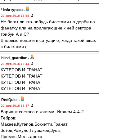
Чебатуркин
-
29 фев 2016 13:58
Не богат ли кто-нибудь билетами на дерби на
фанатку или на прилегающие к ней сектора
трибун А и С?
Впервые попали в ситуацию, когда такой швах
с билетами (
blind_guardian
-
29 фев 2016 13:44
КУТЕПОВ И ГРАНАТ
КУТЕПОВ И ГРАНАТ
КУТЕПОВ И ГРАНАТ
КУТЕПОВ И ГРАНАТ
RedQuite
-
29 фев 2016 13:37
Вариант состава с конями. Играем 4-4-2.
Ребров;
Макеев,Кутепов,Боккетти,Гранат;
Зотов,Ромуло,Глушаков,Зуев;
Промес,Мельгарехо.