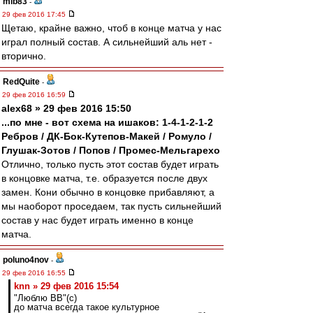
mib83
-
29 фев 2016 17:45
Щетаю, крайне важно, чтоб в конце матча у нас
играл полный состав. А сильнейший аль нет -
вторично.
RedQuite
-
29 фев 2016 16:59
alex68 » 29 фев 2016 15:50
...по мне - вот схема на ишаков: 1-4-1-2-1-2
Ребров / ДК-Бок-Кутепов-Макей / Ромуло /
Глушак-Зотов / Попов / Промес-Мельгарехо
Отлично, только пусть этот состав будет играть
в концовке матча, т.е. образуется после двух
замен. Кони обычно в концовке прибавляют, а
мы наоборот проседаем, так пусть сильнейший
состав у нас будет играть именно в конце
матча.
poluno4nov
-
29 фев 2016 16:55
knn » 29 фев 2016 15:54
"Люблю ВВ"(с)
до матча всегда такое культурное