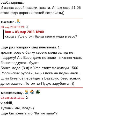
разбазаришь.
И запас своей пасеки, кстати. А нам еще 21.05
этого года дорогих гостей встречать))
Garifullin
-
03 мар 2016 18:21
knn » 03 мар 2016 18:00
скока в Уфе стоит банка твоего меда в евро?
Еще раз говорю - мед пчелиный. Я
трехлитровую банку своего меда за год не
наццежу! А в Евро даже не знаю - нижняя часть
банки подтухать будет.
Банка меда (3 л) в Уфе стоит максимум 1500
Российских рублей, акциз пока не поднимали.
Если Кутепов перейдет в Баварию безо всяких
денег зашлю. Потом за Пуцко зарубимся-))
Mosfilmovskiy
-
03 мар 2016 18:19
vlad45
,
Туточки мы, Влад:-)
Ещё бы понять кто "Катин папа"?