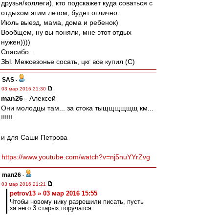
друзья/коллеги), кто подскажет куда соваться с
отдыхом этим летом, будет отлично.
Июль выезд, мама, дома и ребенок)
Вообщем, ну вы поняли, мне этот отдых
нужен))))
Спасибо..
ЗЫ. Межсезонье сосать, цкг все купил (С)
SAS
-
03 мар 2016 21:30
man26
- Алексей
Они молодцы там... за стока тыщщщщщщ км...
!!!!!!
и для Саши Петрова
https://www.youtube.com/watch?v=nj5nuYYrZvg
man26
-
03 мар 2016 21:21
petrov13 » 03 мар 2016 15:55
Чтобы новому нику разрешили писать, пусть
за него 3 старых поручатся.