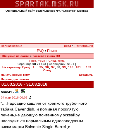
Официальный сайт болельщиков ФК "Спартак" Москва
Полная версия
Вход
•
Регистрация
FAQ
•
Поиск
Общение на сайте
Гостевая книга ВВ
»
Пред. тема
|
След. тема
Страница
98
из
103
[ Сообщений: 5121 ]
На страницу
Пред.
1
...
95
,
96
,
97
,
98
,
99
,
100
,
101
...
103
След.
Начать новую тему
Добавить
Версия для печати
01.03.2016 - 31.03.2016
vlad45
-
04 мар 2016 00:07
"....Надсадно кашляя от крепкого трубочного
табака Cavendish, и поминая проклятую
печень,не дающую почтенному эсквайру
насладиться нормальным односолодовым
виски марки Balvenie Single Barrel ,и