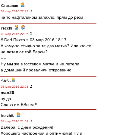
Cтаканов
-
03 мар 2016 22:33
че то нафталином запахло, прям до рези
recchi
-
03 мар 2016 22:06
# Ded Пихто » 03 мар 2016 18:17
А кому-то стыдно за те два матча? Или кто-то
не летел от той Барсы?
----
Ну мы же в гостевом матче и не летели.
а домашний провалили откровенно.
SAS
-
03 мар 2016 22:03
man26
ну да -
Слава им ВВсем !!!
korzhik
-
03 мар 2016 21:59
Валера, с днём рождения!
Хорошего настроения и оптимизма! Ну и