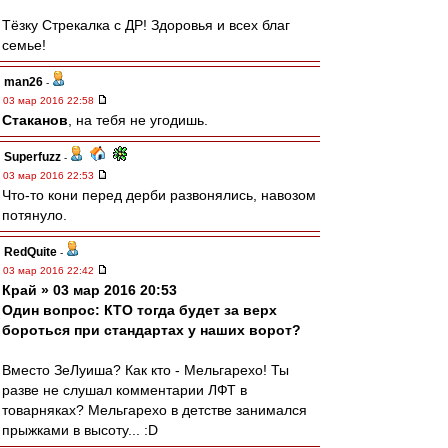
Тёзку Стрекалка с ДР! Здоровья и всех благ
семье!
man26
-
03 мар 2016 22:58
Cтаканов
, на тебя не угодишь.
Superfuzz
-
03 мар 2016 22:53
Что-то кони перед дерби развонялись, навозом
потянуло.
RedQuite
-
03 мар 2016 22:42
Край » 03 мар 2016 20:53
Один вопрос: КТО тогда будет за верх
бороться при стандартах у наших ворот?
Вместо ЗеЛуиша? Как кто - Мельгарехо! Ты
разве не слушал комментарии ЛФТ в
товарняках? Мельгарехо в детстве занимался
прыжками в высоту... :D