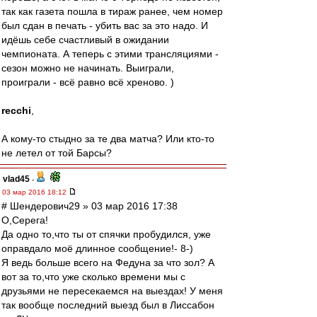
так как газета пошла в тираж ранее, чем номер
был сдан в печать - убить вас за это надо. И
идёшь себе счастливый в ожидании
чемпионата. А теперь с этими трансляциями -
сезон можно не начинать. Выиграли,
проиграли - всё равно всё хреново. )
recchi
,
А кому-то стыдно за те два матча? Или кто-то
не летел от той Барсы?
vlad45
-
03 мар 2016 18:12
# Шендерович29 » 03 мар 2016 17:38
О,Серега!
Да одно то,что ты от спячки пробудился, уже
оправдало моё длинное сообщение!- 8-)
Я ведь больше всего на Федуна за что зол? А
вот за то,что уже сколько времени мы с
друзьями не пересекаемся на выездах! У меня
так вообще последний выезд был в Лиссабон