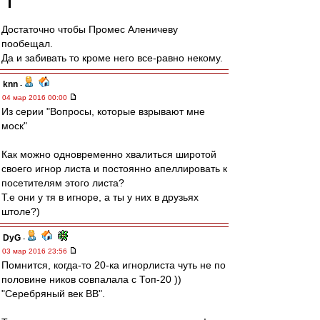
Достаточно чтобы Промес Аленичеву
пообещал.
Да и забивать то кроме него все-равно некому.
knn
-
04 мар 2016 00:00
Из серии "Вопросы, которые взрывают мне
моск"
Как можно одновременно хвалиться широтой
своего игнор листа и постоянно апеллировать к
посетителям этого листа?
Т.е они у тя в игноре, а ты у них в друзьях
штоле?)
DyG
-
03 мар 2016 23:56
Помнится, когда-то 20-ка игнорлиста чуть не по
половине ников совпалала с Топ-20 ))
"Серебряный век ВВ".