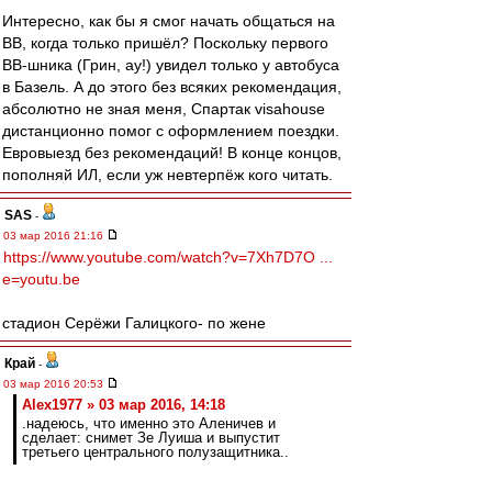
Интересно, как бы я смог начать общаться на
ВВ, когда только пришёл? Поскольку первого
ВВ-шника (Грин, ау!) увидел только у автобуса
в Базель. А до этого без всяких рекомендация,
абсолютно не зная меня, Спартак visahouse
дистанционно помог с оформлением поездки.
Евровыезд без рекомендаций! В конце концов,
пополняй ИЛ, если уж невтерпёж кого читать.
SAS
-
03 мар 2016 21:16
https://www.youtube.com/watch?v=7Xh7D7O ...
e=youtu.be
стадион Серёжи Галицкого- по жене
Край
-
03 мар 2016 20:53
Alex1977 » 03 мар 2016, 14:18
.надеюсь, что именно это Аленичев и
сделает: снимет Зе Луиша и выпустит
третьего центрального полузащитника..