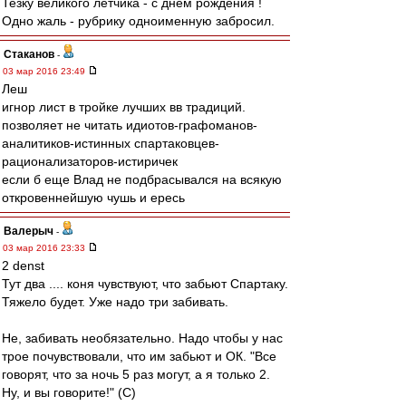
Тезку великого летчика - с днем рождения !
Одно жаль - рубрику одноименную забросил.
Cтаканов
-
03 мар 2016 23:49
Леш
игнор лист в тройке лучших вв традиций.
позволяет не читать идиотов-графоманов-
аналитиков-истинных спартаковцев-
рационализаторов-истиричек
если б еще Влад не подбрасывался на всякую
откровеннейшую чушь и ересь
Валерыч
-
03 мар 2016 23:33
2 denst
Тут два .... коня чувствуют, что забьют Спартаку.
Тяжело будет. Уже надо три забивать.
Не, забивать необязательно. Надо чтобы у нас
трое почувствовали, что им забьют и ОК. "Все
говорят, что за ночь 5 раз могут, а я только 2.
Ну, и вы говорите!" (С)