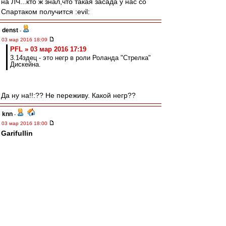
на ЛЧ...кто ж знал,что такая засада у нас со
Спартаком получится :evil:
denst
-
03 мар 2016 18:09
PFL » 03 мар 2016 17:19
3.14здец - это негр в роли Роланда "Стрелка"
Дискейна.
Да ну на!!:?? Не переживу. Какой негр??
knn
-
03 мар 2016 18:00
Garifullin
скока в Уфе стоит банка твоего меда в евро?)
готов отправить эквивалент через контакт, если
по итогам этого сезона Кутепов перейдет в
Баварию))
irod sm
-
03 мар 2016 17:58
Критерий только один.