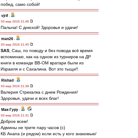
побед, само собой!
vjrif
-
03 мар 2016 21:46
Палыча! С днюхой! Здоровья и удачи!
man26
-
03 мар 2016 21:45
SAS
, Саш, по поводу и без повода всё время
вспоминаю, как на одном из турниров на ДР
книги в команде ВВ-ОМ вратари были из
Израиля и с Сахалина. Вот это тыщи!!
Rishad
-
03 мар 2016 21:39
Валерия Стрекалка с днем Рождения!
Здоровья, удачи и всех благ!
Мак-Гуру
-
03 мар 2016 21:31
Доброе всем!
Админы не трите пару часов (с)
КБ Анапа (и рядом) если есть у кого знакомые/