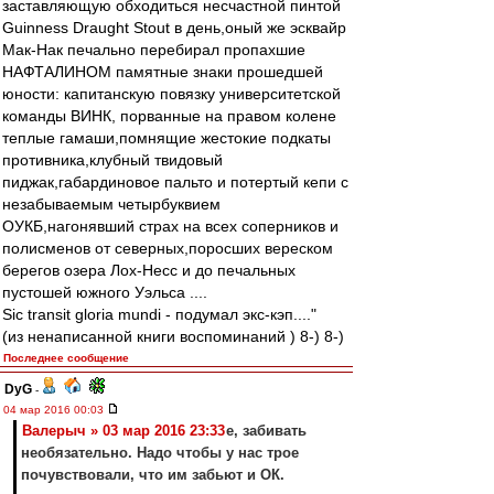
заставляющую обходиться несчастной пинтой
Guinness Draught Stout в день,оный же эсквайр
Мак-Нак печально перебирал пропахшие
НАФТАЛИНОМ памятные знаки прошедшей
юности: капитанскую повязку университетской
команды ВИНК, порванные на правом колене
теплые гамаши,помнящие жестокие подкаты
противника,клубный твидовый
пиджак,габардиновое пальто и потертый кепи с
незабываемым четырбуквием
ОУКБ,нагонявший страх на всех соперников и
полисменов от северных,поросших вереском
берегов озера Лох-Несс и до печальных
пустошей южного Уэльса ....
Sic transit gloria mundi - подумал экс-кэп...."
(из ненаписанной книги воспоминаний ) 8-) 8-)
Последнее сообщение
DyG
-
04 мар 2016 00:03
Валерыч » 03 мар 2016 23:33
е, забивать
необязательно. Надо чтобы у нас трое
почувствовали, что им забьют и ОК.