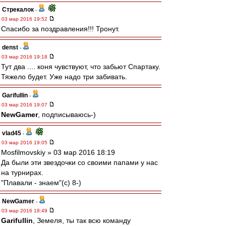
Стрекалок
-
03 мар 2016 19:52
Спасибо за поздравления!!! Тронут.
denst
-
03 мар 2016 19:18
Тут два .... коня чувствуют, что забьют Спартаку.
Тяжело будет. Уже надо три забивать.
Garifullin
-
03 мар 2016 19:07
NewGamer
, подписываюсь-)
vlad45
-
03 мар 2016 19:05
Mosfilmovskiy » 03 мар 2016 18:19
Да были эти звездочки со своими папами у нас
на турнирах.
"Плавали - знаем"(с) 8-)
NewGamer
-
03 мар 2016 18:49
Garifullin
, Земеля, ты так всю команду