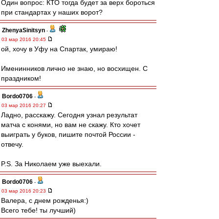
Один вопрос: КТО тогда будет за верх бороться
при стандартах у наших ворот?
ZhenyaSinitsyn
-
03 мар 2016 20:45
ой, хочу в Уфу на Спартак, умираю!
Именинников лично не знаю, но восхищен. С
праздником!
Bordo0706
-
03 мар 2016 20:27
Ладно, расскажу. Сегодня узнал результат
матча с конями, но вам не скажу. Кто хочет
выиграть у буков, пишите почтой России -
отвечу.
P.S. За Николаем уже выехали.
Bordo0706
-
03 мар 2016 20:23
Валера, с днем рожденья:)
Всего тебе! ты лучший)