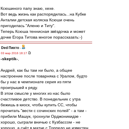
Ксюшиного папу знаю, хехе.
Вот ведь жизнь как распорядилась...на Кубке
Анталии детская коляска Ксюши очень
пригодилась "Аленю и Титу".
Теперь Ксюша теннисная звёздочка и может
дочке Егора Титова многое порассказать:-)
Ded Пихто
-
03 мар 2016 18:17
-skeptik-
,
Андрей, как бы там ни было, а общее
настроение после товарняка с Уралом, будто
бы у нас в чемпионате серия из пяти
проигрышей к ряду.
В этом смысле у многих из нас было
счастливое детство. В понедельник с утра
бежишь в киоск, чтобы купить СС, чтобы
прочитать "вести с сочинских полей" - а там -
прибили Машук, грохнули Орджоникидзе -
хорошо, сыграли вничью с Кузбассом - не
хорошо, а счёт в матче с Торпедо не известен,