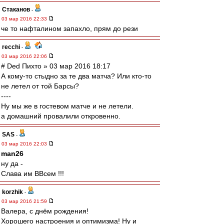
Cтаканов
-
03 мар 2016 22:33
че то нафталином запахло, прям до рези
recchi
-
03 мар 2016 22:06
# Ded Пихто » 03 мар 2016 18:17
А кому-то стыдно за те два матча? Или кто-то
не летел от той Барсы?
----
Ну мы же в гостевом матче и не летели.
а домашний провалили откровенно.
SAS
-
03 мар 2016 22:03
man26
ну да -
Слава им ВВсем !!!
korzhik
-
03 мар 2016 21:59
Валера, с днём рождения!
Хорошего настроения и оптимизма! Ну и