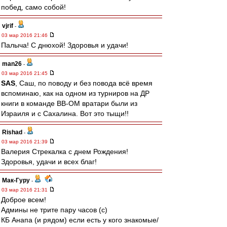
побед, само собой!
vjrif
-
03 мар 2016 21:46
Палыча! С днюхой! Здоровья и удачи!
man26
-
03 мар 2016 21:45
SAS
, Саш, по поводу и без повода всё время
вспоминаю, как на одном из турниров на ДР
книги в команде ВВ-ОМ вратари были из
Израиля и с Сахалина. Вот это тыщи!!
Rishad
-
03 мар 2016 21:39
Валерия Стрекалка с днем Рождения!
Здоровья, удачи и всех благ!
Мак-Гуру
-
03 мар 2016 21:31
Доброе всем!
Админы не трите пару часов (с)
КБ Анапа (и рядом) если есть у кого знакомые/