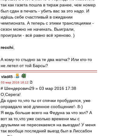
так как газета пошла в тираж ранее, чем номер
был сдан в печать - убить вас за это надо. И
идёшь себе счастливый в ожидании
чемпионата. А теперь с этими трансляциями -
сезон можно не начинать. Выиграли,
проиграли - всё равно всё хреново. )
recchi
,
А кому-то стыдно за те два матча? Или кто-то
не летел от той Барсы?
vlad45
-
03 мар 2016 18:12
# Шендерович29 » 03 мар 2016 17:38
О,Серега!
Да одно то,что ты от спячки пробудился, уже
оправдало моё длинное сообщение!- 8-)
Я ведь больше всего на Федуна за что зол? А
вот за то,что уже сколько времени мы с
друзьями не пересекаемся на выездах! У меня
так вообще последний выезд был в Лиссабон