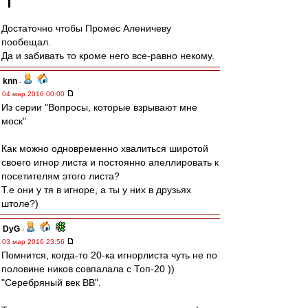
Достаточно чтобы Промес Аленичеву
пообещал.
Да и забивать то кроме него все-равно некому.
knn
-
04 мар 2016 00:00
Из серии "Вопросы, которые взрывают мне
моск"
Как можно одновременно хвалиться широтой
своего игнор листа и постоянно апеллировать к
посетителям этого листа?
Т.е они у тя в игноре, а ты у них в друзьях
штоле?)
DyG
-
03 мар 2016 23:56
Помнится, когда-то 20-ка игнорлиста чуть не по
половине ников совпалала с Топ-20 ))
"Серебряный век ВВ".