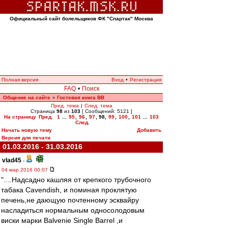
Официальный сайт болельщиков ФК "Спартак" Москва
Полная версия
Вход
•
Регистрация
FAQ
•
Поиск
Общение на сайте
Гостевая книга ВВ
»
Пред. тема
|
След. тема
Страница
98
из
103
[ Сообщений: 5121 ]
На страницу
Пред.
1
...
95
,
96
,
97
,
98
,
99
,
100
,
101
...
103
След.
Начать новую тему
Добавить
Версия для печати
01.03.2016 - 31.03.2016
vlad45
-
04 мар 2016 00:07
"....Надсадно кашляя от крепкого трубочного
табака Cavendish, и поминая проклятую
печень,не дающую почтенному эсквайру
насладиться нормальным односолодовым
виски марки Balvenie Single Barrel ,и