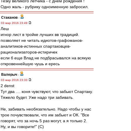
Тезку великого летчика - с днем рождения !
Одно жаль - рубрику одноименную забросил.
Cтаканов
-
03 мар 2016 23:49
Леш
игнор лист в тройке лучших вв традиций.
позволяет не читать идиотов-графоманов-
аналитиков-истинных спартаковцев-
рационализаторов-истиричек
если б еще Влад не подбрасывался на всякую
откровеннейшую чушь и ересь
Валерыч
-
03 мар 2016 23:33
2 denst
Тут два .... коня чувствуют, что забьют Спартаку.
Тяжело будет. Уже надо три забивать.
Не, забивать необязательно. Надо чтобы у нас
трое почувствовали, что им забьют и ОК. "Все
говорят, что за ночь 5 раз могут, а я только 2.
Ну, и вы говорите!" (С)