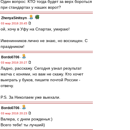
Один вопрос: КТО тогда будет за верх бороться
при стандартах у наших ворот?
ZhenyaSinitsyn
-
03 мар 2016 20:45
ой, хочу в Уфу на Спартак, умираю!
Именинников лично не знаю, но восхищен. С
праздником!
Bordo0706
-
03 мар 2016 20:27
Ладно, расскажу. Сегодня узнал результат
матча с конями, но вам не скажу. Кто хочет
выиграть у буков, пишите почтой России -
отвечу.
P.S. За Николаем уже выехали.
Bordo0706
-
03 мар 2016 20:23
Валера, с днем рожденья:)
Всего тебе! ты лучший)