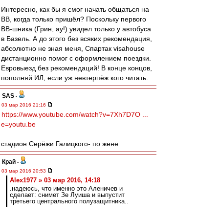
Интересно, как бы я смог начать общаться на
ВВ, когда только пришёл? Поскольку первого
ВВ-шника (Грин, ау!) увидел только у автобуса
в Базель. А до этого без всяких рекомендация,
абсолютно не зная меня, Спартак visahouse
дистанционно помог с оформлением поездки.
Евровыезд без рекомендаций! В конце концов,
пополняй ИЛ, если уж невтерпёж кого читать.
SAS
-
03 мар 2016 21:16
https://www.youtube.com/watch?v=7Xh7D7O ...
e=youtu.be
стадион Серёжи Галицкого- по жене
Край
-
03 мар 2016 20:53
Alex1977 » 03 мар 2016, 14:18
.надеюсь, что именно это Аленичев и
сделает: снимет Зе Луиша и выпустит
третьего центрального полузащитника..