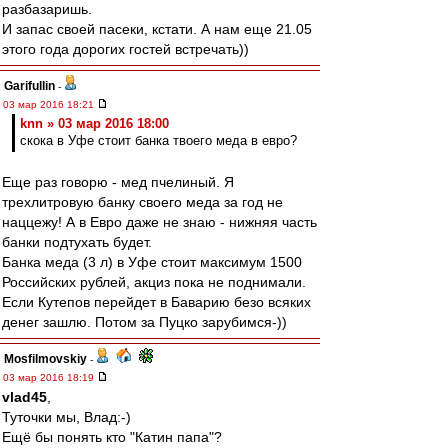
разбазаришь.
И запас своей пасеки, кстати. А нам еще 21.05
этого года дорогих гостей встречать))
Garifullin
-
03 мар 2016 18:21
knn » 03 мар 2016 18:00
скока в Уфе стоит банка твоего меда в евро?
Еще раз говорю - мед пчелиный. Я
трехлитровую банку своего меда за год не
наццежу! А в Евро даже не знаю - нижняя часть
банки подтухать будет.
Банка меда (3 л) в Уфе стоит максимум 1500
Российских рублей, акциз пока не поднимали.
Если Кутепов перейдет в Баварию безо всяких
денег зашлю. Потом за Пуцко зарубимся-))
Mosfilmovskiy
-
03 мар 2016 18:19
vlad45
,
Туточки мы, Влад:-)
Ещё бы понять кто "Катин папа"?