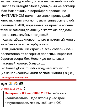
заставляющую обходиться несчастной пинтой
Guinness Draught Stout в день,оный же эсквайр
Мак-Нак печально перебирал пропахшие
НАФТАЛИНОМ памятные знаки прошедшей
юности: капитанскую повязку университетской
команды ВИНК, порванные на правом колене
теплые гамаши,помнящие жестокие подкаты
противника,клубный твидовый
пиджак,габардиновое пальто и потертый кепи с
незабываемым четырбуквием
ОУКБ,нагонявший страх на всех соперников и
полисменов от северных,поросших вереском
берегов озера Лох-Несс и до печальных
пустошей южного Уэльса ....
Sic transit gloria mundi - подумал экс-кэп...."
(из ненаписанной книги воспоминаний ) 8-) 8-)
Последнее сообщение
DyG
-
04 мар 2016 00:03
Валерыч » 03 мар 2016 23:33
е, забивать
необязательно. Надо чтобы у нас трое
почувствовали, что им забьют и ОК.