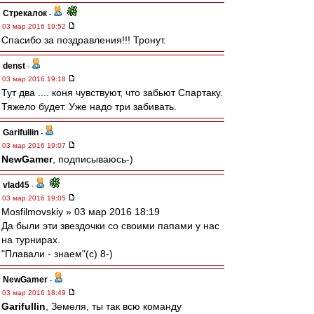
Стрекалок
-
03 мар 2016 19:52
Спасибо за поздравления!!! Тронут.
denst
-
03 мар 2016 19:18
Тут два .... коня чувствуют, что забьют Спартаку.
Тяжело будет. Уже надо три забивать.
Garifullin
-
03 мар 2016 19:07
NewGamer
, подписываюсь-)
vlad45
-
03 мар 2016 19:05
Mosfilmovskiy » 03 мар 2016 18:19
Да были эти звездочки со своими папами у нас
на турнирах.
"Плавали - знаем"(с) 8-)
NewGamer
-
03 мар 2016 18:49
Garifullin
, Земеля, ты так всю команду