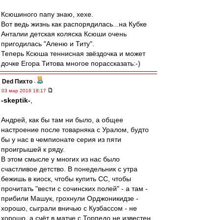
Ксюшиного папу знаю, хехе.
Вот ведь жизнь как распорядилась...на Кубке
Анталии детская коляска Ксюши очень
пригодилась "Аленю и Титу".
Теперь Ксюша теннисная звёздочка и может
дочке Егора Титова многое порассказать:-)
Ded Пихто
-
03 мар 2016 18:17
-skeptik-
,
Андрей, как бы там ни было, а общее
настроение после товарняка с Уралом, будто
бы у нас в чемпионате серия из пяти
проигрышей к ряду.
В этом смысле у многих из нас было
счастливое детство. В понедельник с утра
бежишь в киоск, чтобы купить СС, чтобы
прочитать "вести с сочинских полей" - а там -
прибили Машук, грохнули Орджоникидзе -
хорошо, сыграли вничью с Кузбассом - не
хорошо, а счёт в матче с Торпедо не известен,