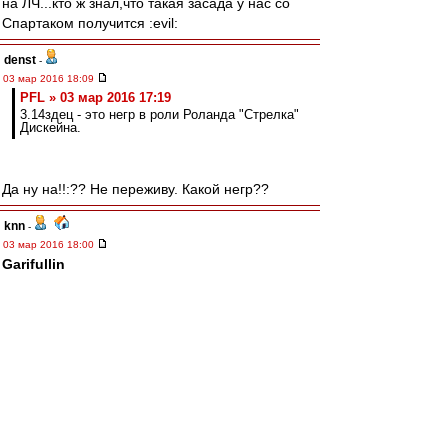
на ЛЧ...кто ж знал,что такая засада у нас со
Спартаком получится :evil:
denst
-
03 мар 2016 18:09
PFL » 03 мар 2016 17:19
3.14здец - это негр в роли Роланда "Стрелка"
Дискейна.
Да ну на!!:?? Не переживу. Какой негр??
knn
-
03 мар 2016 18:00
Garifullin
скока в Уфе стоит банка твоего меда в евро?)
готов отправить эквивалент через контакт, если
по итогам этого сезона Кутепов перейдет в
Баварию))
irod sm
-
03 мар 2016 17:58
Критерий только один.