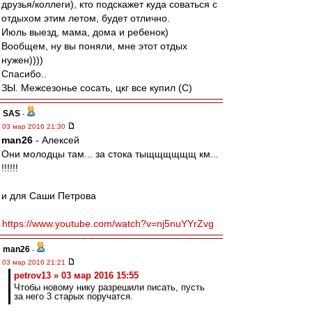
друзья/коллеги), кто подскажет куда соваться с
отдыхом этим летом, будет отлично.
Июль выезд, мама, дома и ребенок)
Вообщем, ну вы поняли, мне этот отдых
нужен))))
Спасибо..
ЗЫ. Межсезонье сосать, цкг все купил (С)
SAS
-
03 мар 2016 21:30
man26
- Алексей
Они молодцы там... за стока тыщщщщщщ км...
!!!!!!
и для Саши Петрова
https://www.youtube.com/watch?v=nj5nuYYrZvg
man26
-
03 мар 2016 21:21
petrov13 » 03 мар 2016 15:55
Чтобы новому нику разрешили писать, пусть
за него 3 старых поручатся.