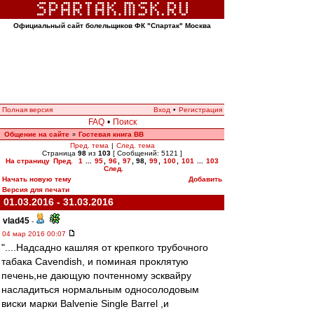
Официальный сайт болельщиков ФК "Спартак" Москва
Полная версия
Вход
•
Регистрация
FAQ
•
Поиск
Общение на сайте
Гостевая книга ВВ
»
Пред. тема
|
След. тема
Страница
98
из
103
[ Сообщений: 5121 ]
На страницу
Пред.
1
...
95
,
96
,
97
,
98
,
99
,
100
,
101
...
103
След.
Начать новую тему
Добавить
Версия для печати
01.03.2016 - 31.03.2016
vlad45
-
04 мар 2016 00:07
"....Надсадно кашляя от крепкого трубочного
табака Cavendish, и поминая проклятую
печень,не дающую почтенному эсквайру
насладиться нормальным односолодовым
виски марки Balvenie Single Barrel ,и