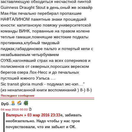
заставляющую обходиться несчастной пинтой
Guinness Draught Stout в день,оный же эсквайр
Мак-Нак печально перебирал пропахшие
НАФТАЛИНОМ памятные знаки прошедшей
юности: капитанскую повязку университетской
команды ВИНК, порванные на правом колене
теплые гамаши,помнящие жестокие подкаты
противника,клубный твидовый
пиджак,габардиновое пальто и потертый кепи с
незабываемым четырбуквием
ОУКБ,нагонявший страх на всех соперников и
полисменов от северных,поросших вереском
берегов озера Лох-Несс и до печальных
пустошей южного Уэльса ....
Sic transit gloria mundi - подумал экс-кэп...."
(из ненаписанной книги воспоминаний ) 8-) 8-)
Последнее сообщение
DyG
-
04 мар 2016 00:03
Валерыч » 03 мар 2016 23:33
е, забивать
необязательно. Надо чтобы у нас трое
почувствовали, что им забьют и ОК.