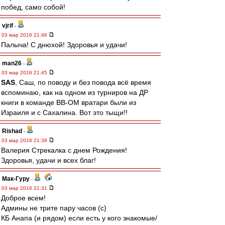
побед, само собой!
vjrif
-
03 мар 2016 21:46
Палыча! С днюхой! Здоровья и удачи!
man26
-
03 мар 2016 21:45
SAS
, Саш, по поводу и без повода всё время
вспоминаю, как на одном из турниров на ДР
книги в команде ВВ-ОМ вратари были из
Израиля и с Сахалина. Вот это тыщи!!
Rishad
-
03 мар 2016 21:39
Валерия Стрекалка с днем Рождения!
Здоровья, удачи и всех благ!
Мак-Гуру
-
03 мар 2016 21:31
Доброе всем!
Админы не трите пару часов (с)
КБ Анапа (и рядом) если есть у кого знакомые/