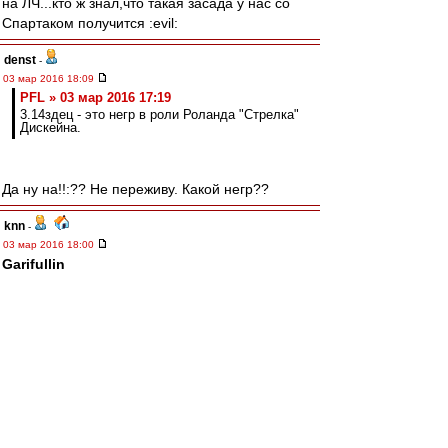
на ЛЧ...кто ж знал,что такая засада у нас со
Спартаком получится :evil:
denst
-
03 мар 2016 18:09
PFL » 03 мар 2016 17:19
3.14здец - это негр в роли Роланда "Стрелка"
Дискейна.
Да ну на!!:?? Не переживу. Какой негр??
knn
-
03 мар 2016 18:00
Garifullin
скока в Уфе стоит банка твоего меда в евро?)
готов отправить эквивалент через контакт, если
по итогам этого сезона Кутепов перейдет в
Баварию))
irod sm
-
03 мар 2016 17:58
Критерий только один.