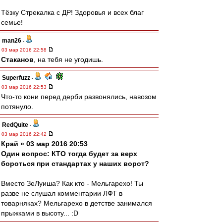
Тёзку Стрекалка с ДР! Здоровья и всех благ
семье!
man26
-
03 мар 2016 22:58
Cтаканов
, на тебя не угодишь.
Superfuzz
-
03 мар 2016 22:53
Что-то кони перед дерби развонялись, навозом
потянуло.
RedQuite
-
03 мар 2016 22:42
Край » 03 мар 2016 20:53
Один вопрос: КТО тогда будет за верх
бороться при стандартах у наших ворот?
Вместо ЗеЛуиша? Как кто - Мельгарехо! Ты
разве не слушал комментарии ЛФТ в
товарняках? Мельгарехо в детстве занимался
прыжками в высоту... :D