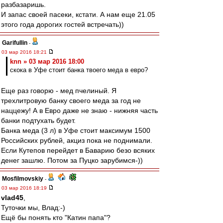
разбазаришь.
И запас своей пасеки, кстати. А нам еще 21.05
этого года дорогих гостей встречать))
Garifullin
-
03 мар 2016 18:21
knn » 03 мар 2016 18:00
скока в Уфе стоит банка твоего меда в евро?
Еще раз говорю - мед пчелиный. Я
трехлитровую банку своего меда за год не
наццежу! А в Евро даже не знаю - нижняя часть
банки подтухать будет.
Банка меда (3 л) в Уфе стоит максимум 1500
Российских рублей, акциз пока не поднимали.
Если Кутепов перейдет в Баварию безо всяких
денег зашлю. Потом за Пуцко зарубимся-))
Mosfilmovskiy
-
03 мар 2016 18:19
vlad45
,
Туточки мы, Влад:-)
Ещё бы понять кто "Катин папа"?