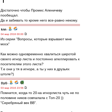
Достаточно чтобы Промес Аленичеву
пообещал.
Да и забивать то кроме него все-равно некому.
knn
-
04 мар 2016 00:00
Из серии "Вопросы, которые взрывают мне
моск"
Как можно одновременно хвалиться широтой
своего игнор листа и постоянно апеллировать к
посетителям этого листа?
Т.е они у тя в игноре, а ты у них в друзьях
штоле?)
DyG
-
03 мар 2016 23:56
Помнится, когда-то 20-ка игнорлиста чуть не по
половине ников совпалала с Топ-20 ))
"Серебряный век ВВ".