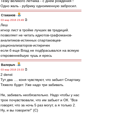
Тезку великого летчика - с днем рождения !
Одно жаль - рубрику одноименную забросил.
Cтаканов
-
03 мар 2016 23:49
Леш
игнор лист в тройке лучших вв традиций.
позволяет не читать идиотов-графоманов-
аналитиков-истинных спартаковцев-
рационализаторов-истиричек
если б еще Влад не подбрасывался на всякую
откровеннейшую чушь и ересь
Валерыч
-
03 мар 2016 23:33
2 denst
Тут два .... коня чувствуют, что забьют Спартаку.
Тяжело будет. Уже надо три забивать.
Не, забивать необязательно. Надо чтобы у нас
трое почувствовали, что им забьют и ОК. "Все
говорят, что за ночь 5 раз могут, а я только 2.
Ну, и вы говорите!" (С)