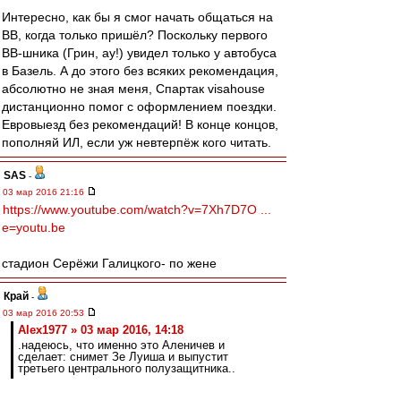
Интересно, как бы я смог начать общаться на
ВВ, когда только пришёл? Поскольку первого
ВВ-шника (Грин, ау!) увидел только у автобуса
в Базель. А до этого без всяких рекомендация,
абсолютно не зная меня, Спартак visahouse
дистанционно помог с оформлением поездки.
Евровыезд без рекомендаций! В конце концов,
пополняй ИЛ, если уж невтерпёж кого читать.
SAS
-
03 мар 2016 21:16
https://www.youtube.com/watch?v=7Xh7D7O ...
e=youtu.be
стадион Серёжи Галицкого- по жене
Край
-
03 мар 2016 20:53
Alex1977 » 03 мар 2016, 14:18
.надеюсь, что именно это Аленичев и
сделает: снимет Зе Луиша и выпустит
третьего центрального полузащитника..