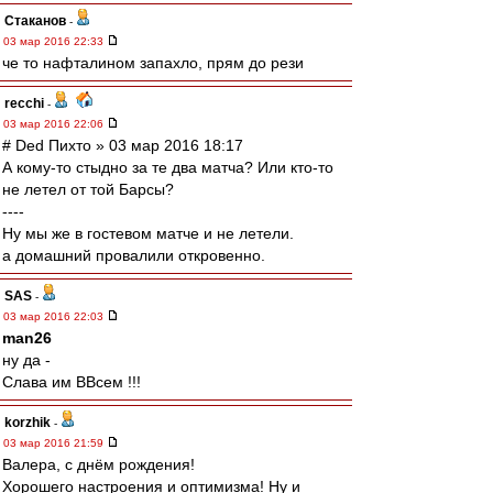
Cтаканов
-
03 мар 2016 22:33
че то нафталином запахло, прям до рези
recchi
-
03 мар 2016 22:06
# Ded Пихто » 03 мар 2016 18:17
А кому-то стыдно за те два матча? Или кто-то
не летел от той Барсы?
----
Ну мы же в гостевом матче и не летели.
а домашний провалили откровенно.
SAS
-
03 мар 2016 22:03
man26
ну да -
Слава им ВВсем !!!
korzhik
-
03 мар 2016 21:59
Валера, с днём рождения!
Хорошего настроения и оптимизма! Ну и