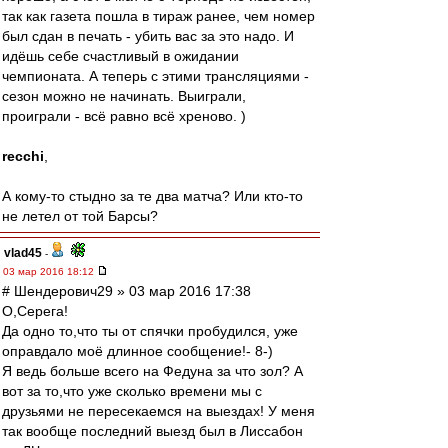
так как газета пошла в тираж ранее, чем номер
был сдан в печать - убить вас за это надо. И
идёшь себе счастливый в ожидании
чемпионата. А теперь с этими трансляциями -
сезон можно не начинать. Выиграли,
проиграли - всё равно всё хреново. )
recchi
,
А кому-то стыдно за те два матча? Или кто-то
не летел от той Барсы?
vlad45
-
03 мар 2016 18:12
# Шендерович29 » 03 мар 2016 17:38
О,Серега!
Да одно то,что ты от спячки пробудился, уже
оправдало моё длинное сообщение!- 8-)
Я ведь больше всего на Федуна за что зол? А
вот за то,что уже сколько времени мы с
друзьями не пересекаемся на выездах! У меня
так вообще последний выезд был в Лиссабон