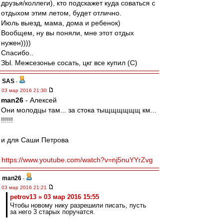
друзья/коллеги), кто подскажет куда соваться с
отдыхом этим летом, будет отлично.
Июль выезд, мама, дома и ребенок)
Вообщем, ну вы поняли, мне этот отдых
нужен))))
Спасибо..
ЗЫ. Межсезонье сосать, цкг все купил (С)
SAS
-
03 мар 2016 21:30
man26
- Алексей
Они молодцы там... за стока тыщщщщщщ км...
!!!!!!
и для Саши Петрова
https://www.youtube.com/watch?v=nj5nuYYrZvg
man26
-
03 мар 2016 21:21
petrov13 » 03 мар 2016 15:55
Чтобы новому нику разрешили писать, пусть
за него 3 старых поручатся.