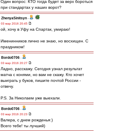
Один вопрос: КТО тогда будет за верх бороться
при стандартах у наших ворот?
ZhenyaSinitsyn
-
03 мар 2016 20:45
ой, хочу в Уфу на Спартак, умираю!
Именинников лично не знаю, но восхищен. С
праздником!
Bordo0706
-
03 мар 2016 20:27
Ладно, расскажу. Сегодня узнал результат
матча с конями, но вам не скажу. Кто хочет
выиграть у буков, пишите почтой России -
отвечу.
P.S. За Николаем уже выехали.
Bordo0706
-
03 мар 2016 20:23
Валера, с днем рожденья:)
Всего тебе! ты лучший)