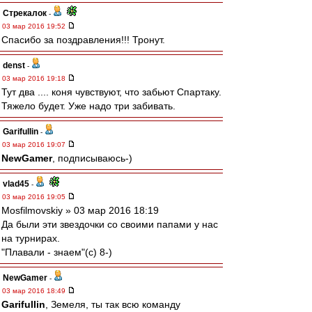
Стрекалок
-
03 мар 2016 19:52
Спасибо за поздравления!!! Тронут.
denst
-
03 мар 2016 19:18
Тут два .... коня чувствуют, что забьют Спартаку.
Тяжело будет. Уже надо три забивать.
Garifullin
-
03 мар 2016 19:07
NewGamer
, подписываюсь-)
vlad45
-
03 мар 2016 19:05
Mosfilmovskiy » 03 мар 2016 18:19
Да были эти звездочки со своими папами у нас
на турнирах.
"Плавали - знаем"(с) 8-)
NewGamer
-
03 мар 2016 18:49
Garifullin
, Земеля, ты так всю команду