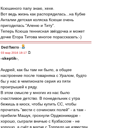
Ксюшиного папу знаю, хехе.
Вот ведь жизнь как распорядилась...на Кубке
Анталии детская коляска Ксюши очень
пригодилась "Аленю и Титу".
Теперь Ксюша теннисная звёздочка и может
дочке Егора Титова многое порассказать:-)
Ded Пихто
-
03 мар 2016 18:17
-skeptik-
,
Андрей, как бы там ни было, а общее
настроение после товарняка с Уралом, будто
бы у нас в чемпионате серия из пяти
проигрышей к ряду.
В этом смысле у многих из нас было
счастливое детство. В понедельник с утра
бежишь в киоск, чтобы купить СС, чтобы
прочитать "вести с сочинских полей" - а там -
прибили Машук, грохнули Орджоникидзе -
хорошо, сыграли вничью с Кузбассом - не
хорошо, а счёт в матче с Торпедо не известен,