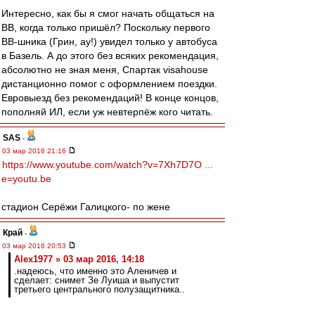
Интересно, как бы я смог начать общаться на
ВВ, когда только пришёл? Поскольку первого
ВВ-шника (Грин, ау!) увидел только у автобуса
в Базель. А до этого без всяких рекомендация,
абсолютно не зная меня, Спартак visahouse
дистанционно помог с оформлением поездки.
Евровыезд без рекомендаций! В конце концов,
пополняй ИЛ, если уж невтерпёж кого читать.
SAS
-
03 мар 2016 21:16
https://www.youtube.com/watch?v=7Xh7D7O ...
e=youtu.be
стадион Серёжи Галицкого- по жене
Край
-
03 мар 2016 20:53
Alex1977 » 03 мар 2016, 14:18
.надеюсь, что именно это Аленичев и
сделает: снимет Зе Луиша и выпустит
третьего центрального полузащитника..