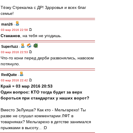
Тёзку Стрекалка с ДР! Здоровья и всех благ
семье!
man26
-
03 мар 2016 22:58
Cтаканов
, на тебя не угодишь.
Superfuzz
-
03 мар 2016 22:53
Что-то кони перед дерби развонялись, навозом
потянуло.
RedQuite
-
03 мар 2016 22:42
Край » 03 мар 2016 20:53
Один вопрос: КТО тогда будет за верх
бороться при стандартах у наших ворот?
Вместо ЗеЛуиша? Как кто - Мельгарехо! Ты
разве не слушал комментарии ЛФТ в
товарняках? Мельгарехо в детстве занимался
прыжками в высоту... :D