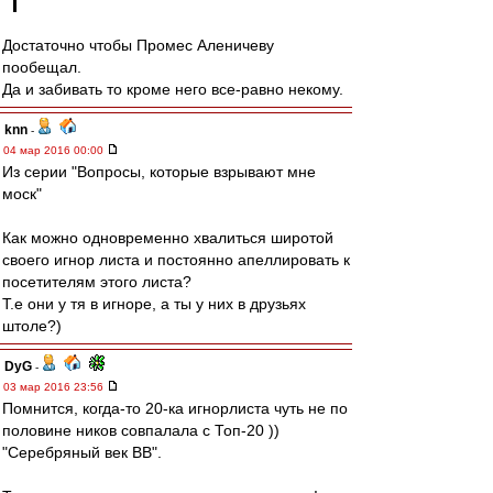
Достаточно чтобы Промес Аленичеву
пообещал.
Да и забивать то кроме него все-равно некому.
knn
-
04 мар 2016 00:00
Из серии "Вопросы, которые взрывают мне
моск"
Как можно одновременно хвалиться широтой
своего игнор листа и постоянно апеллировать к
посетителям этого листа?
Т.е они у тя в игноре, а ты у них в друзьях
штоле?)
DyG
-
03 мар 2016 23:56
Помнится, когда-то 20-ка игнорлиста чуть не по
половине ников совпалала с Топ-20 ))
"Серебряный век ВВ".