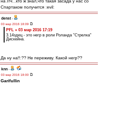
на ЛЧ...кто ж знал,что такая засада у нас со
Спартаком получится :evil:
denst
-
03 мар 2016 18:09
PFL » 03 мар 2016 17:19
3.14здец - это негр в роли Роланда "Стрелка"
Дискейна.
Да ну на!!:?? Не переживу. Какой негр??
knn
-
03 мар 2016 18:00
Garifullin
скока в Уфе стоит банка твоего меда в евро?)
готов отправить эквивалент через контакт, если
по итогам этого сезона Кутепов перейдет в
Баварию))
irod sm
-
03 мар 2016 17:58
Критерий только один.