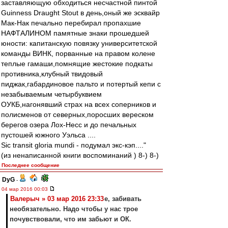
заставляющую обходиться несчастной пинтой
Guinness Draught Stout в день,оный же эсквайр
Мак-Нак печально перебирал пропахшие
НАФТАЛИНОМ памятные знаки прошедшей
юности: капитанскую повязку университетской
команды ВИНК, порванные на правом колене
теплые гамаши,помнящие жестокие подкаты
противника,клубный твидовый
пиджак,габардиновое пальто и потертый кепи с
незабываемым четырбуквием
ОУКБ,нагонявший страх на всех соперников и
полисменов от северных,поросших вереском
берегов озера Лох-Несс и до печальных
пустошей южного Уэльса ....
Sic transit gloria mundi - подумал экс-кэп...."
(из ненаписанной книги воспоминаний ) 8-) 8-)
Последнее сообщение
DyG
-
04 мар 2016 00:03
Валерыч » 03 мар 2016 23:33
е, забивать
необязательно. Надо чтобы у нас трое
почувствовали, что им забьют и ОК.