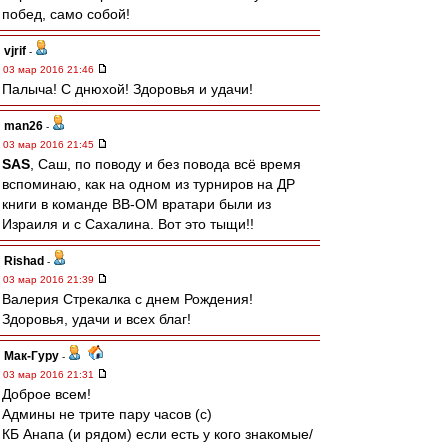
побед, само собой!
vjrif
-
03 мар 2016 21:46
Палыча! С днюхой! Здоровья и удачи!
man26
-
03 мар 2016 21:45
SAS
, Саш, по поводу и без повода всё время
вспоминаю, как на одном из турниров на ДР
книги в команде ВВ-ОМ вратари были из
Израиля и с Сахалина. Вот это тыщи!!
Rishad
-
03 мар 2016 21:39
Валерия Стрекалка с днем Рождения!
Здоровья, удачи и всех благ!
Мак-Гуру
-
03 мар 2016 21:31
Доброе всем!
Админы не трите пару часов (с)
КБ Анапа (и рядом) если есть у кого знакомые/