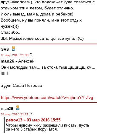
друзья/коллеги), кто подскажет куда соваться с
отдыхом этим летом, будет отлично.
Июль выезд, мама, дома и ребенок)
Вообщем, ну вы поняли, мне этот отдых
нужен))))
Спасибо..
ЗЫ. Межсезонье сосать, цкг все купил (С)
SAS
-
03 мар 2016 21:30
man26
- Алексей
Они молодцы там... за стока тыщщщщщщ км...
!!!!!!
и для Саши Петрова
https://www.youtube.com/watch?v=nj5nuYYrZvg
man26
-
03 мар 2016 21:21
petrov13 » 03 мар 2016 15:55
Чтобы новому нику разрешили писать, пусть
за него 3 старых поручатся.