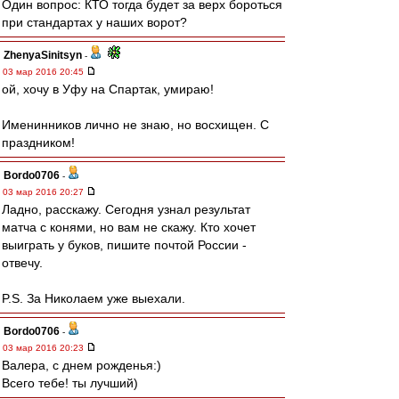
Один вопрос: КТО тогда будет за верх бороться
при стандартах у наших ворот?
ZhenyaSinitsyn
-
03 мар 2016 20:45
ой, хочу в Уфу на Спартак, умираю!
Именинников лично не знаю, но восхищен. С
праздником!
Bordo0706
-
03 мар 2016 20:27
Ладно, расскажу. Сегодня узнал результат
матча с конями, но вам не скажу. Кто хочет
выиграть у буков, пишите почтой России -
отвечу.
P.S. За Николаем уже выехали.
Bordo0706
-
03 мар 2016 20:23
Валера, с днем рожденья:)
Всего тебе! ты лучший)