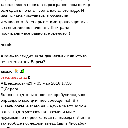
так как газета пошла в тираж ранее, чем номер
был сдан в печать - убить вас за это надо. И
идёшь себе счастливый в ожидании
чемпионата. А теперь с этими трансляциями -
сезон можно не начинать. Выиграли,
проиграли - всё равно всё хреново. )
recchi
,
А кому-то стыдно за те два матча? Или кто-то
не летел от той Барсы?
vlad45
-
03 мар 2016 18:12
# Шендерович29 » 03 мар 2016 17:38
О,Серега!
Да одно то,что ты от спячки пробудился, уже
оправдало моё длинное сообщение!- 8-)
Я ведь больше всего на Федуна за что зол? А
вот за то,что уже сколько времени мы с
друзьями не пересекаемся на выездах! У меня
так вообще последний выезд был в Лиссабон