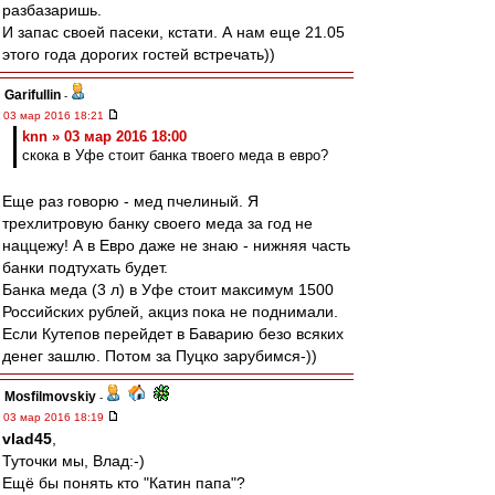
разбазаришь.
И запас своей пасеки, кстати. А нам еще 21.05
этого года дорогих гостей встречать))
Garifullin
-
03 мар 2016 18:21
knn » 03 мар 2016 18:00
скока в Уфе стоит банка твоего меда в евро?
Еще раз говорю - мед пчелиный. Я
трехлитровую банку своего меда за год не
наццежу! А в Евро даже не знаю - нижняя часть
банки подтухать будет.
Банка меда (3 л) в Уфе стоит максимум 1500
Российских рублей, акциз пока не поднимали.
Если Кутепов перейдет в Баварию безо всяких
денег зашлю. Потом за Пуцко зарубимся-))
Mosfilmovskiy
-
03 мар 2016 18:19
vlad45
,
Туточки мы, Влад:-)
Ещё бы понять кто "Катин папа"?