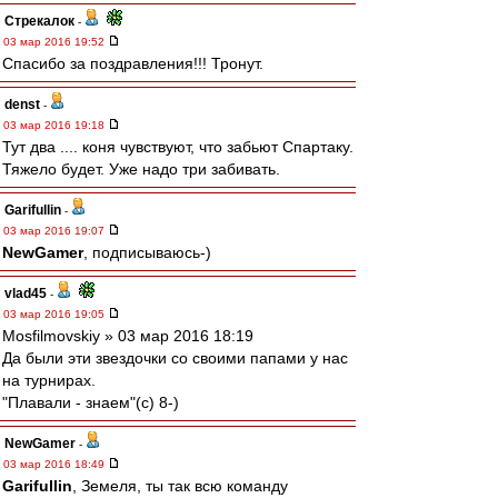
Стрекалок
-
03 мар 2016 19:52
Спасибо за поздравления!!! Тронут.
denst
-
03 мар 2016 19:18
Тут два .... коня чувствуют, что забьют Спартаку.
Тяжело будет. Уже надо три забивать.
Garifullin
-
03 мар 2016 19:07
NewGamer
, подписываюсь-)
vlad45
-
03 мар 2016 19:05
Mosfilmovskiy » 03 мар 2016 18:19
Да были эти звездочки со своими папами у нас
на турнирах.
"Плавали - знаем"(с) 8-)
NewGamer
-
03 мар 2016 18:49
Garifullin
, Земеля, ты так всю команду