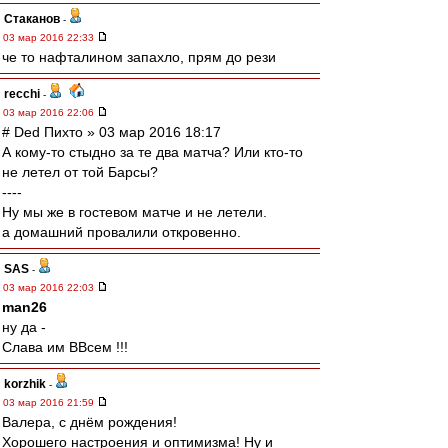
Cтаканов
-
03 мар 2016 22:33
че то нафталином запахло, прям до рези
recchi
-
03 мар 2016 22:06
# Ded Пихто » 03 мар 2016 18:17
А кому-то стыдно за те два матча? Или кто-то
не летел от той Барсы?
----
Ну мы же в гостевом матче и не летели.
а домашний провалили откровенно.
SAS
-
03 мар 2016 22:03
man26
ну да -
Слава им ВВсем !!!
korzhik
-
03 мар 2016 21:59
Валера, с днём рождения!
Хорошего настроения и оптимизма! Ну и