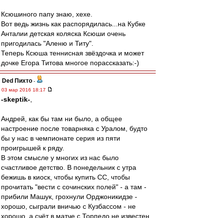
Ксюшиного папу знаю, хехе.
Вот ведь жизнь как распорядилась...на Кубке
Анталии детская коляска Ксюши очень
пригодилась "Аленю и Титу".
Теперь Ксюша теннисная звёздочка и может
дочке Егора Титова многое порассказать:-)
Ded Пихто
-
03 мар 2016 18:17
-skeptik-
,
Андрей, как бы там ни было, а общее
настроение после товарняка с Уралом, будто
бы у нас в чемпионате серия из пяти
проигрышей к ряду.
В этом смысле у многих из нас было
счастливое детство. В понедельник с утра
бежишь в киоск, чтобы купить СС, чтобы
прочитать "вести с сочинских полей" - а там -
прибили Машук, грохнули Орджоникидзе -
хорошо, сыграли вничью с Кузбассом - не
хорошо, а счёт в матче с Торпедо не известен,