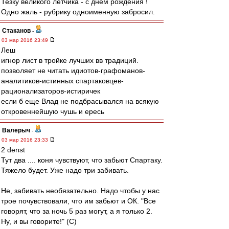
Тезку великого летчика - с днем рождения !
Одно жаль - рубрику одноименную забросил.
Cтаканов
-
03 мар 2016 23:49
Леш
игнор лист в тройке лучших вв традиций.
позволяет не читать идиотов-графоманов-
аналитиков-истинных спартаковцев-
рационализаторов-истиричек
если б еще Влад не подбрасывался на всякую
откровеннейшую чушь и ересь
Валерыч
-
03 мар 2016 23:33
2 denst
Тут два .... коня чувствуют, что забьют Спартаку.
Тяжело будет. Уже надо три забивать.
Не, забивать необязательно. Надо чтобы у нас
трое почувствовали, что им забьют и ОК. "Все
говорят, что за ночь 5 раз могут, а я только 2.
Ну, и вы говорите!" (С)