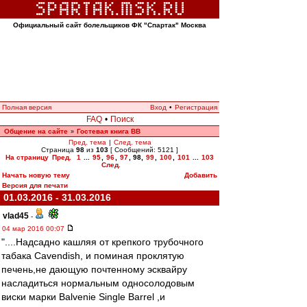
Официальный сайт болельщиков ФК "Спартак" Москва
Полная версия
Вход
•
Регистрация
FAQ
•
Поиск
Общение на сайте
Гостевая книга ВВ
»
Пред. тема
|
След. тема
Страница
98
из
103
[ Сообщений: 5121 ]
На страницу
Пред.
1
...
95
,
96
,
97
,
98
,
99
,
100
,
101
...
103
След.
Начать новую тему
Добавить
Версия для печати
01.03.2016 - 31.03.2016
vlad45
-
04 мар 2016 00:07
"....Надсадно кашляя от крепкого трубочного
табака Cavendish, и поминая проклятую
печень,не дающую почтенному эсквайру
насладиться нормальным односолодовым
виски марки Balvenie Single Barrel ,и