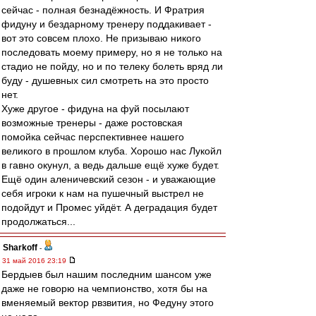
сейчас - полная безнадёжность. И Фратрия
фидуну и бездарному тренеру поддакивает -
вот это совсем плохо. Не призываю никого
последовать моему примеру, но я не только на
стадио не пойду, но и по телеку болеть вряд ли
буду - душевных сил смотреть на это просто
нет.
Хуже другое - фидуна на фуй посылают
возможные тренеры - даже ростовская
помойка сейчас перспективнее нашего
великого в прошлом клуба. Хорошо нас Лукойл
в гавно окунул, а ведь дальше ещё хуже будет.
Ещё один аленичевский сезон - и уважающие
себя игроки к нам на пушечный выстрел не
подойдут и Промес уйдёт. А деградация будет
продолжаться...
Sharkoff
-
31 май 2016 23:19
Бердыев был нашим последним шансом уже
даже не говорю на чемпионство, хотя бы на
вменяемый вектор рвзвития, но Федуну этого