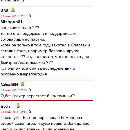
в мистику?))
SAS
-
31 май 2016 22:53
Mishgun81
чего кричишь то ???
то что его поддержали и поддерживают
сотоварищи по партии,
когда он только в том году захотел в Спартак и
сегодня тоже, например Лавров и другие...
что не так ?? и где я сказал, что это плохо для
Дмитрия Анатольевича ???
... почитай все сми за последние дни и
особенно вчера/сегодня
Valex1956
-
31 май 2016 22:49
О,бля,"вечер перестает быть томным"!
irod sm
-
31 май 2016 22:49
Писал уже. Все тренеры после Романцева
второй сезон играли хуже первого.Вследствие
чего и были уволены. Если конечно не