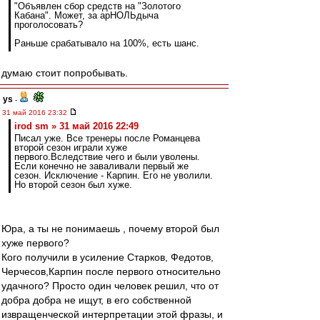
"Объявлен сбор средств на "Золотого
Кабана". Может, за арНОЛЬдыча
проголосовать?
Раньше срабатывало на 100%, есть шанс.
думаю стоит попробывать.
ys
-
31 май 2016 23:32
irod sm » 31 май 2016 22:49
Писал уже. Все тренеры после Романцева
второй сезон играли хуже
первого.Вследствие чего и были уволены.
Если конечно не заваливали первый же
сезон. Исключение - Карпин. Его не уволили.
Но второй сезон был хуже.
Юра, а ты не понимаешь , почему второй был
хуже первого?
Кого получили в усиление Старков, Федотов,
Черчесов,Карпин после первого относительно
удачного? Просто один человек решил, что от
добра добра не ищут, в его собственной
извращенческой интерпретации этой фразы, и