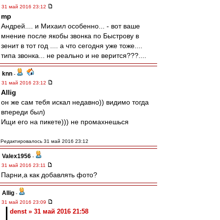
31 май 2016 23:12
mp
Андрей.... и Михаил особенно... - вот ваше
мнение после якобы звонка по Быстрову в
зенит в тот год .... а что сегодня уже тоже....
типа звонка... не реально и не верится???....
knn
-
31 май 2016 23:12
Allig
он же сам тебя искал недавно)) видимо тогда
впереди был)
Ищи его на пикете))) не промахнешься
Редактировалось 31 май 2016 23:12
Valex1956
-
31 май 2016 23:11
Парни,а как добавлять фото?
Allig
-
31 май 2016 23:09
denst » 31 май 2016 21:58