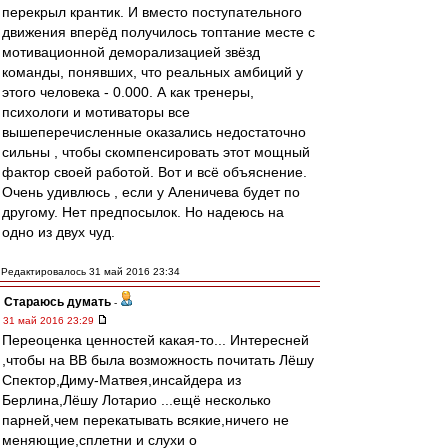
перекрыл крантик. И вместо поступательного
движения вперёд получилось топтание месте с
мотивационной деморализацией звёзд
команды, понявших, что реальных амбиций у
этого человека - 0.000. А как тренеры,
психологи и мотиваторы все
вышеперечисленные оказались недостаточно
сильны , чтобы скомпенсировать этот мощный
фактор своей работой. Вот и всё объяснение.
Очень удивлюсь , если у Аленичевa будет по
другому. Нет предпосылок. Но надеюсь на
одно из двух чуд.
Редактировалось 31 май 2016 23:34
Стараюсь думать
-
31 май 2016 23:29
Переоценка ценностей какая-то... Интересней
,чтобы на ВВ была возможность почитать Лёшу
Спектор,Диму-Матвея,инсайдера из
Берлина,Лёшу Лотарио ...ещё несколько
парней,чем перекатывать всякие,ничего не
меняющие,сплетни и слухи о