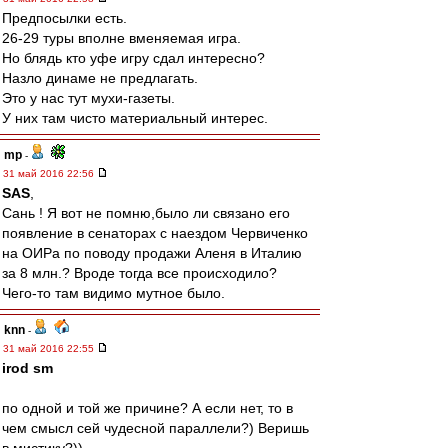
Предпосылки есть.
26-29 туры вполне вменяемая игра.
Но блядь кто уфе игру сдал интересно?
Назло динаме не предлагать.
Это у нас тут мухи-газеты.
У них там чисто материальный интерес.
mp
-
31 май 2016 22:56
SAS
,
Сань ! Я вот не помню,было ли связано его
появление в сенаторах с наездом Червиченко
на ОИРа по поводу продажи Аленя в Италию
за 8 млн.? Вроде тогда все происходило?
Чего-то там видимо мутное было.
knn
-
31 май 2016 22:55
irod sm
по одной и той же причине? А если нет, то в
чем смысл сей чудесной параллели?) Веришь