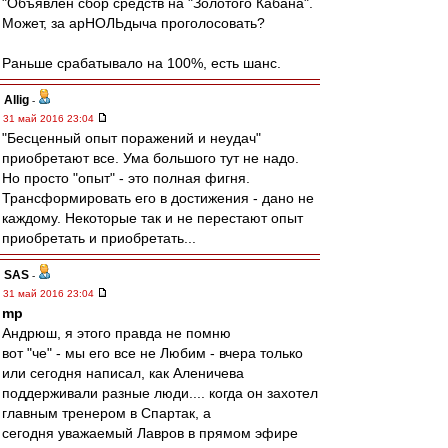
"Объявлен сбор средств на "Золотого Кабана".
Может, за арНОЛЬдыча проголосовать?
Раньше срабатывало на 100%, есть шанс.
Allig
-
31 май 2016 23:04
"Бесценный опыт поражений и неудач"
приобретают все. Ума большого тут не надо.
Но просто "опыт" - это полная фигня.
Трансформировать его в достижения - дано не
каждому. Некоторые так и не перестают опыт
приобретать и приобретать...
SAS
-
31 май 2016 23:04
mp
Андрюш, я этого правда не помню
вот "че" - мы его все не Любим - вчера только
или сегодня написал, как Аленичева
поддерживали разные люди.... когда он захотел
главным тренером в Спартак, а
сегодня уважаемый Лавров в прямом эфире