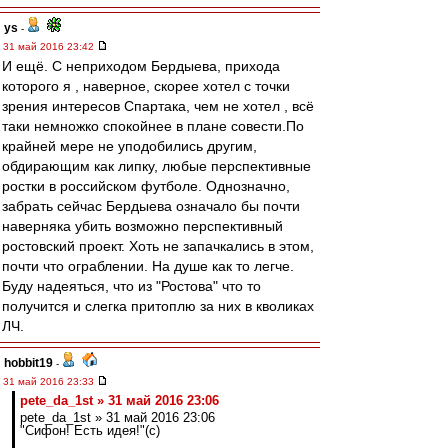
ys
-
31 май 2016 23:42
И ещё. С неприходом Бердыева, прихода
которого я , наверное, скорее хотел с точки
зрения интересов Спартака, чем не хотел , всё
таки немножко спокойнее в плане совести.По
крайней мере не уподобились другим,
обдирающим как липку, любые перспективные
ростки в российском футболе. Однозначно,
забрать сейчас Бердыева означало бы почти
наверняка убить возможно перспективный
ростовский проект. Хоть не запачкались в этом,
почти что ограблении. На душе как то легче.
Буду надеяться, что из "Ростова" что то
получится и слегка притоплю за них в кволиках
ЛЧ.
hobbit19
-
31 май 2016 23:33
pete_da_1st » 31 май 2016 23:06
pete_da_1st » 31 май 2016 23:06
"Сифон! Есть идея!"(с)