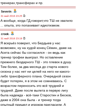
тренерах,трансферах и пр.
Severin
-
31 май 2016 23:25
А вообще, когда ГД,говорит,что ТШ не хватило
... опыта, это попахивает идиотизмом.
crook
-
31 май 2016 23:19
Я всерьёз поверил, что Бердыев у нас
возможен, ну на худой конец Сёмин, даже на
Асета сейчас бы согласился - он ведь как
тренер трофеи выиграл. Но оставление
прежнего бездарного ТШ - это плевок в душу.
Тем более, за два месяца до старта нового
сезона у нас нет ни целей на него ни какого-
либо трансферного плана. Очередной сезон
будет потерян, я в этом не сомневаюсь. С
возрастом переносить это всё трудней и
трудней. Даже после вылета в первую лигу
была надежда - всё-таки Старостин и Бесков,
даже в 2004 она была - и тренер тогда
опытный пришел и игроков пригласили. А