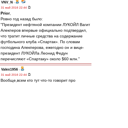
VNV_N
-
31 май 2016 22:44
Prior
,
Ровно год назад было:
"Президент нефтяной компании ЛУКОЙЛ Вагит
Алекперов впервые официально подтвердил,
что тратит личные средства на содержание
футбольного клуба «Спартак». По словам
господина Алекперова, ежегодно он и вице-
президент ЛУКОЙЛа Леонид Федун
перечисляют «Спартаку» около $60 млн."
Valex1956
-
31 май 2016 22:44
Вообще,всем кто тут что-то говорит про
"приобретенный бесценный опыт" надо не
лицемерить,а представить простую ситуацию:
ты все просрал на работе,у тебя кончается
годовой контракт,а охуевшему начальнику ты
говоришь: Иван Иваныч,я приобрел бесценный
опыт,в следующем году все будет зае...сь. Тот
отечески похлопывает и говорит,
молодец,бля,надо дать тебе ещё годик