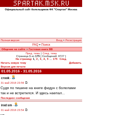
Официальный сайт болельщиков ФК "Спартак" Москва
Полная версия
Вход
•
Регистрация
FAQ
•
Поиск
Общение на сайте
Гостевая книга ВВ
»
Пред. тема
|
След. тема
Страница
1
из
175
[ Сообщений: 8727 ]
На страницу
1
,
2
,
3
,
4
,
5
...
175
След.
Начать новую тему
Добавить
Версия для печати
01.05.2016 - 31.05.2016
crook
-
31 май 2016 23:56
Судя по тишине на книге фидун с болелами
так и не встретился. И здесь наепал...
Последнее сообщение
irod sm
-
31 май 2016 23:54