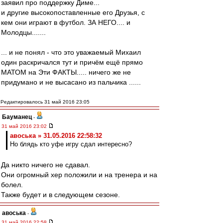
заявил про поддержку Диме...
и другие высокопоставленные его Друзья, c
кем они играют в футбол. ЗА НЕГО.... и
Молодцы.......
... и не понял - что это уважаемый Михаил
один раскричался тут и причём ещё прямо
МАТОМ на Эти ФАКТЫ..... ничего же не
придумано и не высасано из пальчика ......
Редактировалось 31 май 2016 23:05
Бауманец
-
31 май 2016 23:02
авоська » 31.05.2016 22:58:32
Но блядь кто уфе игру сдал интересно?
Да никто ничего не сдавал.
Они огромный хер положили и на тренера и на
болел.
Также будет и в следующем сезоне.
авоська
-
31 май 2016 22:58