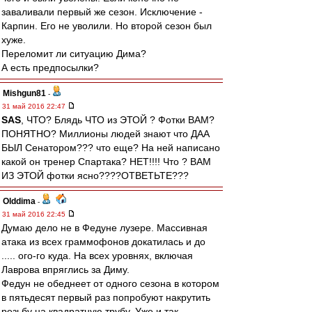
заваливали первый же сезон. Исключение -
Карпин. Его не уволили. Но второй сезон был
хуже.
Переломит ли ситуацию Дима?
А есть предпосылки?
Mishgun81
-
31 май 2016 22:47
SAS
, ЧТО? Блядь ЧТО из ЭТОЙ ? Фотки ВАМ?
ПОНЯТНО? Миллионы людей знают что ДАА
БЫЛ Сенатором??? что еще? На ней написано
какой он тренер Спартака? НЕТ!!!! Что ? ВАМ
ИЗ ЭТОЙ фотки ясно????ОТВЕТЬТЕ???
Olddima
-
31 май 2016 22:45
Думаю дело не в Федуне лузере. Массивная
атака из всех граммофонов докатилась и до
..... ого-го куда. На всех уровнях, включая
Лаврова впряглись за Диму.
Федун не обеднеет от одного сезона в котором
в пятьдесят первый раз попробуют накрутить
резьбу на квадратную трубу. Уже и так