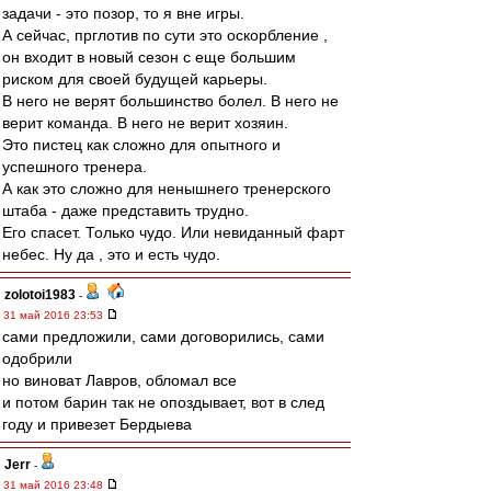
задачи - это позор, то я вне игры.
А сейчас, прглотив по сути это оскорбление ,
он входит в новый сезон с еще большим
риском для своей будущей карьеры.
В него не верят большинство болел. В него не
верит команда. В него не верит хозяин.
Это пистец как сложно для опытного и
успешного тренера.
А как это сложно для ненышнего тренерского
штаба - даже представить трудно.
Его спасет. Только чудо. Или невиданный фарт
небес. Ну да , это и есть чудо.
zolotoi1983
-
31 май 2016 23:53
сами предложили, сами договорились, сами
одобрили
но виноват Лавров, обломал все
и потом барин так не опоздывает, вот в след
году и привезет Бердыева
Jerr
-
31 май 2016 23:48