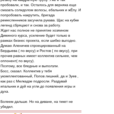
пробовали, и так. Осталось для верняка еще
смазать солидолом волосы, ебальник и жЁпу. И
попробовать накрутить, бригада
ремесленников засучила рукава. Щас на кубке
легенд сбряцают и снова за работу.
Ждет нас полное не принятие хозяином
Диминого курса, усиление будет только в
рамках бизнес проекта, если шибко выгодно.
Думаю Аленичев спроецированный на
Бердыева ( по вкусу) и Ростов ( по вкусу), при
прочив равных имеет коллектив сильнее, чем
оппонент( по вкусу).
Поэтому, все бледные и выползли.
Босс, сказал. Коллектив у тебя
укомплектованный, Попов лишний, да и Зуев ,
как раз с Мелкадзе подросли. Раздувай
ипальник и дуй на угли.до появления игры и
духа.
Болеем дальше. Но на диване, на тикет не
убедил.