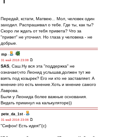
Передай, кстати, Матвею... Мол, человек один
заходил. Распрашивал о тебе. Где ты, как ты?
Скоро ли ждать от тебя привета? Что за
"привет" не уточнил. Но глаза у человека - не
добрые.
mp
-
31 май 2016 23:08
SAS
, Саш.Ну вся эта "поддержка" не
означает,что Леонид услышав,должен тут же
взять под козырек? Его ни кто не заставляет. А
мнение-это есть мнение.Хоть и мнение самого
Лаврова.
Были у Леонида более важные основания.
Видать прикинул на калькуляторе))
pete_da_1st
-
31 май 2016 23:06
"Сифон! Есть идея!"(с)