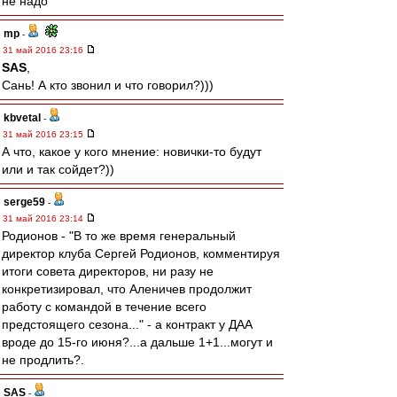
не надо
mp
-
31 май 2016 23:16
SAS
,
Сань! А кто звонил и что говорил?)))
kbvetal
-
31 май 2016 23:15
А что, какое у кого мнение: новички-то будут
или и так сойдет?))
serge59
-
31 май 2016 23:14
Родионов - "В то же время генеральный
директор клуба Сергей Родионов, комментируя
итоги совета директоров, ни разу не
конкретизировал, что Аленичев продолжит
работу с командой в течение всего
предстоящего сезона..." - а контракт у ДАА
вроде до 15-го июня?...а дальше 1+1...могут и
не продлить?.
SAS
-