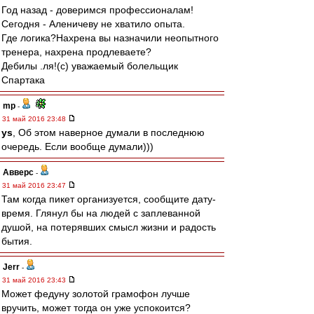
Год назад - доверимся профессионалам!
Сегодня - Аленичеву не хватило опыта.
Где логика?Нахрена вы назначили неопытного
тренера, нахрена продлеваете?
Дебилы .ля!(с) уважаемый болельщик
Спартака
mp
-
31 май 2016 23:48
ys
, Об этом наверное думали в последнюю
очередь. Если вообще думали)))
Авверс
-
31 май 2016 23:47
Там когда пикет организуется, сообщите дату-
время. Глянул бы на людей с заплеванной
душой, на потерявших смысл жизни и радость
бытия.
Jerr
-
31 май 2016 23:43
Может федуну золотой грамофон лучше
вручить, может тогда он уже успокоится?