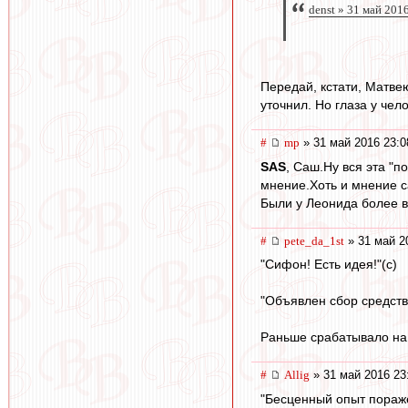
denst » 31 май 201
Передай, кстати, Матвею
уточнил. Но глаза у чел
#
mp
» 31 май 2016 23:0
SAS
, Саш.Ну вся эта "п
мнение.Хоть и мнение с
Были у Леонида более в
#
pete_da_1st
» 31 май 2
"Сифон! Есть идея!"(с)
"Объявлен сбор средств
Раньше срабатывало на 
#
Allig
» 31 май 2016 23
"Бесценный опыт пораже