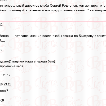
мя генеральный директор клуба Сергей Родионов, комментируя итог
ту с командой в течение всего предстоящего сезона..." - а контрак
12
енно... - вот ваше мнение после якобы звонка по Быстрову в зенит в т
....
12
едавно)) видимо тогда впереди был)
е промахнешься
16 23:12
16 23:11
фото?
:09