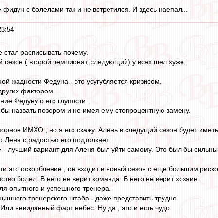
 фидун с болелами так и не встретился. И здесь наепал...
23:54
е стал расписывать почему.
й сезон ( второй чемпионат, следующий) у всех шел хуже.
ной жадности Федуна - это усугубляется кризисом.
других фактором.
ние Федуну о его глупости.
тобы назвать позором и не имея ему стопроцентную замену.
орное ИМХО , но я его скажу. Алень в следущий сезон будет име
о Леня с радостью его подтолкнет.
е - лучший вариант для Аленя был уйти самому. Это был бы сильны
ути это оскорбление , он входит в новый сезон с еще большим рис
ство болел. В него не верит команда. В него не верит хозяин.
для опытного и успешного тренера.
енышнего тренерского штаба - даже представить трудно.
. Или невиданный фарт небес. Ну да , это и есть чудо.