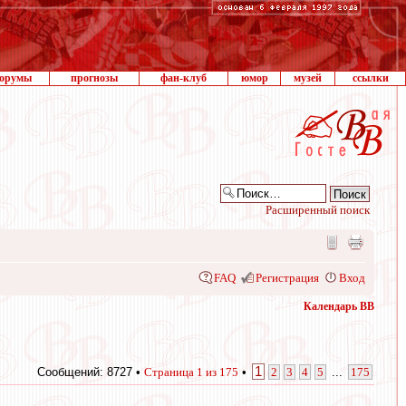
орумы
прогнозы
фан-клуб
юмор
музей
ссылки
Расширенный поиск
FAQ
Регистрация
Вход
Календарь ВВ
1
Сообщений: 8727 •
Страница
1
из
175
•
2
3
4
5
...
175