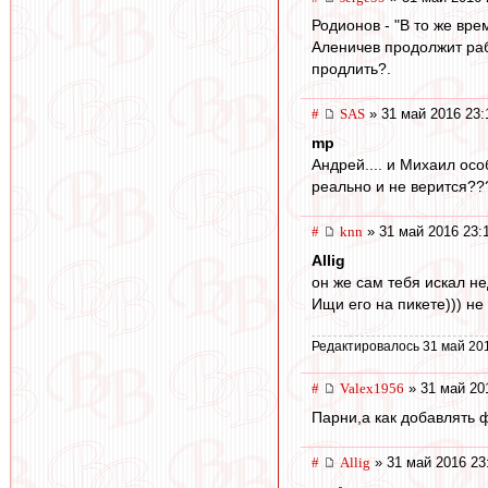
Родионов - "В то же вре
Аленичев продолжит рабо
продлить?.
#
SAS
» 31 май 2016 23:
mp
Андрей.... и Михаил особ
реально и не верится???
#
knn
» 31 май 2016 23:
Allig
он же сам тебя искал н
Ищи его на пикете))) н
Редактировалось 31 май 20
#
Valex1956
» 31 май 20
Парни,а как добавлять 
#
Allig
» 31 май 2016 23