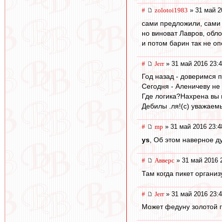
#
zolotoi1983
» 31 май 2
сами предложили, сами
но виноват Лавров, обл
и потом барин так не оп
#
Jerr
» 31 май 2016 23:
Год назад - доверимся
Сегодня - Аленичеву не
Где логика?Нахрена вы 
Дебилы .ля!(с) уважае
#
mp
» 31 май 2016 23:4
ys
, Об этом наверное д
#
Авверс
» 31 май 2016 
Там когда пикет органи
#
Jerr
» 31 май 2016 23:
Может федуну золотой г