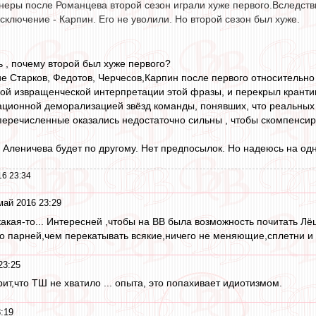
неры после Романцева второй сезон играли хуже первого.Вследств
сключение - Карпин. Его не уволили. Но второй сезон был хуже.
 , почему второй был хуже первого?
ие Старков, Федотов, Черчесов,Карпин после первого относительно
нной извращенческой интерпретации этой фразы, и перекрыл кранти
ационной деморализацией звёзд команды, понявших, что реальных а
еречисленные оказались недостаточно сильны , чтобы скомпенсиро
 Аленичевa будет по другому. Нет предпосылок. Но надеюсь на одно
16 23:34
май 2016 23:29
акая-то... Интересней ,чтобы на ВВ была возможность почитать 
ко парней,чем перекатывать всякие,ничего не меняющие,сплетни и 
23:25
рит,что ТШ не хватило ... опыта, это попахивает идиотизмом.
:19