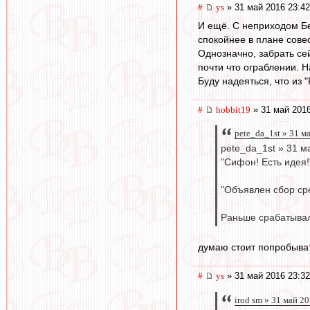
#
ys
» 31 май 2016 23:42
И ещё. С неприходом Бер
спокойнее в плане сове
Однозначно, забрать се
почти что ограблении. Н
Буду надеяться, что из 
#
hobbit19
» 31 май 2016
pete_da_1st » 31 м
pete_da_1st » 31 м
"Сифон! Есть идея!
"Объявлен сбор ср
Раньше срабатывал
думаю стоит попробыва
#
ys
» 31 май 2016 23:32
irod sm » 31 май 2