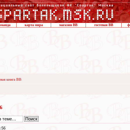
оманда
карта мира
магазин ВВ
гостевая ВВ
ф
вая книга ВВ
16
:56