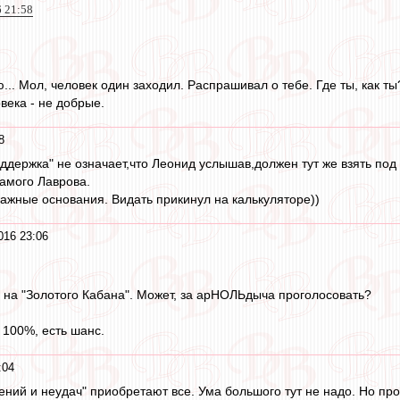
6 21:58
... Мол, человек один заходил. Распрашивал о тебе. Где ты, как ты
овека - не добрые.
8
оддержка" не означает,что Леонид услышав,должен тут же взять под 
амого Лаврова.
ажные основания. Видать прикинул на калькуляторе))
016 23:06
 на "Золотого Кабана". Может, за арНОЛЬдыча проголосовать?
100%, есть шанс.
:04
ний и неудач" приобретают все. Ума большого тут не надо. Но про