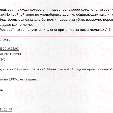
дыева, прихода которого я , наверное, скорее хотел с точки зрени
сти.По крайней мере не уподобились другим, обдирающим как липк
йчас Бердыева означало бы почти наверняка убить возможно перспе
а душе как то легче.
"Ростова" что то получится и слегка притоплю за них в кволиках ЛЧ.
 23:33
ай 2016 23:06
ай 2016 23:06
"(с)
едств на "Золотого Кабана". Может, за арНОЛЬдыча проголосовать
о на 100%, есть шанс.
ть.
016 22:49