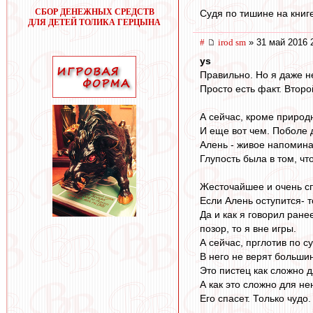
СБОР ДЕНЕЖНЫХ СРЕДСТВ
Судя по тишине на книге
ДЛЯ ДЕТЕЙ ТОЛИКА ГЕРЦЫНА
#
irod sm
» 31 май 2016 
ys
Правильно. Но я даже н
Просто есть факт. Второ
А сейчас, кроме природ
И еще вот чем. Поболе 
Алень - живое напомина
Глупость была в том, ч
Жесточайшее и очень сп
Если Алень оступится- т
Да и как я говорил ране
позор, то я вне игры.
А сейчас, прглотив по с
В него не верят большин
Это пистец как сложно 
А как это сложно для н
Его спасет. Только чудо