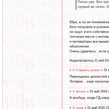
Писал уже. Все тре
первый же сезон. И
Юра, а ты не понимаешь
Кого получили в усилен
не ищут, в его собстве
топтание месте с мотив
и мотиваторы все вышеп
объяснение.
Очень удивлюсь , если у
Редактировалось 31 май 20
#
Стараюсь думать
» 31 
Переоценка ценностей к
Лотарио ...ещё несколь
#
Severin
» 31 май 2016 
А вообще, когда ГД,гово
#
crook
» 31 май 2016 23