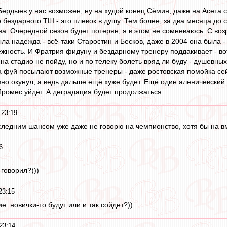
Бердыев у нас возможен, ну на худой конец Сёмин, даже на Асета с
бездарного ТШ - это плевок в душу. Тем более, за два месяца до ст
а. Очередной сезон будет потерян, я в этом не сомневаюсь. С воз
ла надежда - всё-таки Старостин и Бесков, даже в 2004 она была -
ёжность. И Фратрия фидуну и бездарному тренеру поддакивает - во
 на стадио не пойду, но и по телеку болеть вряд ли буду - душевных
а фуй посылают возможные тренеры - даже ростовская помойка сей
вно окунул, а ведь дальше ещё хуже будет. Ещё один аленичевский
ромес уйдёт. А деградация будет продолжаться...
 23:19
едним шансом уже даже не говорю на чемпионство, хотя бы на вм
6
 говорил?)))
23:15
ие: новички-то будут или и так сойдет?))
23:14