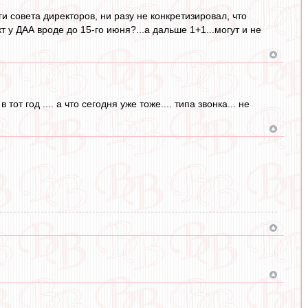
и совета директоров, ни разу не конкретизировал, что
т у ДАА вроде до 15-го июня?...а дальше 1+1...могут и не
от год .... а что сегодня уже тоже.... типа звонка... не