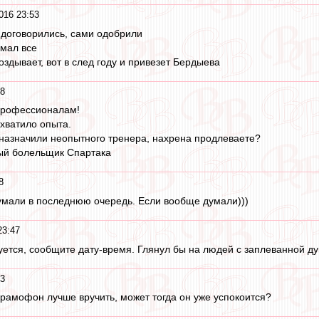
016 23:53
 договорились, сами одобрили
омал все
оздывает, вот в след году и привезет Бердыева
48
 профессионалам!
 хватило опыта.
назначили неопытного тренера, нахрена продлеваете?
мый болельщик Спартака
8
умали в последнюю очередь. Если вообще думали)))
23:47
зуется, сообщите дату-время. Глянул бы на людей с заплеванной д
43
рамофон лучше вручить, может тогда он уже успокоится?