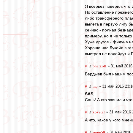
Я всерьёз поверил, что 
Но оставление прежнего 
либо трансферного план
вылета в первую лигу бы
сейчас - полная безнад
примеру, но я не только
Хуже другое - фидуна н
Хорошо нас Лукойл в га
выстрел не подойдут и П
#
Sharkoff
» 31 май 2016
Бердыев был нашим посл
#
mp
» 31 май 2016 23:1
SAS
,
Сань! А кто звонил и что
#
kbvetal
» 31 май 2016 
А что, какое у кого мнен
#
serge59
» 31 май 2016 