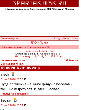
Официальный сайт болельщиков ФК "Спартак" Москва
Полная версия
Вход
•
Регистрация
FAQ
•
Поиск
Общение на сайте
Гостевая книга ВВ
»
Пред. тема
|
След. тема
Страница
1
из
175
[ Сообщений: 8727 ]
На страницу
1
,
2
,
3
,
4
,
5
...
175
След.
Начать новую тему
Добавить
Версия для печати
01.05.2016 - 31.05.2016
crook
-
31 май 2016 23:56
Судя по тишине на книге фидун с болелами
так и не встретился. И здесь наепал...
Последнее сообщение
irod sm
-
31 май 2016 23:54