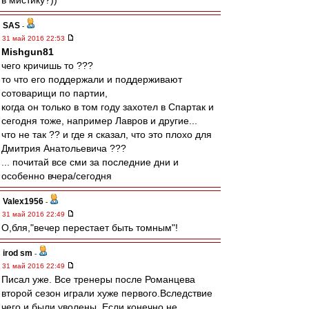
в мистику?))
SAS
-
31 май 2016 22:53
Mishgun81
чего кричишь то ???
то что его поддержали и поддерживают
сотоварищи по партии,
когда он только в том году захотел в Спартак и
сегодня тоже, например Лавров и другие...
что не так ?? и где я сказал, что это плохо для
Дмитрия Анатольевича ???
... почитай все сми за последние дни и
особенно вчера/сегодня
Valex1956
-
31 май 2016 22:49
О,бля,"вечер перестает быть томным"!
irod sm
-
31 май 2016 22:49
Писал уже. Все тренеры после Романцева
второй сезон играли хуже первого.Вследствие
чего и были уволены. Если конечно не