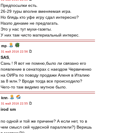
Предпосылки есть.
26-29 туры вполне вменяемая игра.
Но блядь кто уфе игру сдал интересно?
Назло динаме не предлагать.
Это у нас тут мухи-газеты.
У них там чисто материальный интерес.
mp
-
31 май 2016 22:56
SAS
,
Сань ! Я вот не помню,было ли связано его
появление в сенаторах с наездом Червиченко
на ОИРа по поводу продажи Аленя в Италию
за 8 млн.? Вроде тогда все происходило?
Чего-то там видимо мутное было.
knn
-
31 май 2016 22:55
irod sm
по одной и той же причине? А если нет, то в
чем смысл сей чудесной параллели?) Веришь