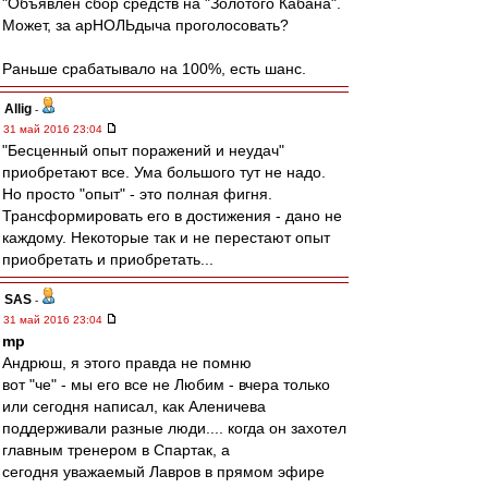
"Объявлен сбор средств на "Золотого Кабана".
Может, за арНОЛЬдыча проголосовать?
Раньше срабатывало на 100%, есть шанс.
Allig
-
31 май 2016 23:04
"Бесценный опыт поражений и неудач"
приобретают все. Ума большого тут не надо.
Но просто "опыт" - это полная фигня.
Трансформировать его в достижения - дано не
каждому. Некоторые так и не перестают опыт
приобретать и приобретать...
SAS
-
31 май 2016 23:04
mp
Андрюш, я этого правда не помню
вот "че" - мы его все не Любим - вчера только
или сегодня написал, как Аленичева
поддерживали разные люди.... когда он захотел
главным тренером в Спартак, а
сегодня уважаемый Лавров в прямом эфире