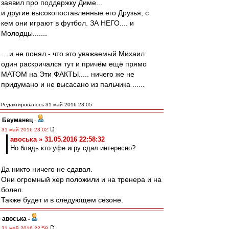
заявил про поддержку Диме...
и другие высокопоставленные его Друзья, c
кем они играют в футбол. ЗА НЕГО.... и
Молодцы.......
... и не понял - что это уважаемый Михаил
один раскричался тут и причём ещё прямо
МАТОМ на Эти ФАКТЫ..... ничего же не
придумано и не высасано из пальчика ......
Редактировалось 31 май 2016 23:05
Бауманец
-
31 май 2016 23:02
авоська » 31.05.2016 22:58:32
Но блядь кто уфе игру сдал интересно?
Да никто ничего не сдавал.
Они огромный хер положили и на тренера и на
болел.
Также будет и в следующем сезоне.
авоська
-
31 май 2016 22:58