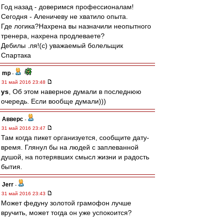
Год назад - доверимся профессионалам!
Сегодня - Аленичеву не хватило опыта.
Где логика?Нахрена вы назначили неопытного
тренера, нахрена продлеваете?
Дебилы .ля!(с) уважаемый болельщик
Спартака
mp
-
31 май 2016 23:48
ys
, Об этом наверное думали в последнюю
очередь. Если вообще думали)))
Авверс
-
31 май 2016 23:47
Там когда пикет организуется, сообщите дату-
время. Глянул бы на людей с заплеванной
душой, на потерявших смысл жизни и радость
бытия.
Jerr
-
31 май 2016 23:43
Может федуну золотой грамофон лучше
вручить, может тогда он уже успокоится?