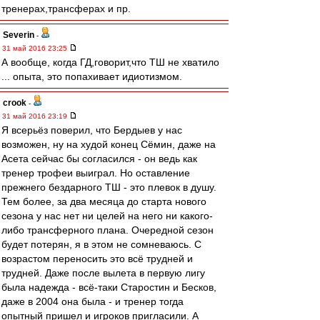
тренерах,трансферах и пр.
Severin
-
31 май 2016 23:25
А вообще, когда ГД,говорит,что ТШ не хватило
... опыта, это попахивает идиотизмом.
crook
-
31 май 2016 23:19
Я всерьёз поверил, что Бердыев у нас
возможен, ну на худой конец Сёмин, даже на
Асета сейчас бы согласился - он ведь как
тренер трофеи выиграл. Но оставление
прежнего бездарного ТШ - это плевок в душу.
Тем более, за два месяца до старта нового
сезона у нас нет ни целей на него ни какого-
либо трансферного плана. Очередной сезон
будет потерян, я в этом не сомневаюсь. С
возрастом переносить это всё трудней и
трудней. Даже после вылета в первую лигу
была надежда - всё-таки Старостин и Бесков,
даже в 2004 она была - и тренер тогда
опытный пришел и игроков пригласили. А