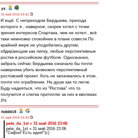
ys
-
31 май 2016 23:42
И ещё. С неприходом Бердыева, прихода
которого я , наверное, скорее хотел с точки
зрения интересов Спартака, чем не хотел , всё
таки немножко спокойнее в плане совести.По
крайней мере не уподобились другим,
обдирающим как липку, любые перспективные
ростки в российском футболе. Однозначно,
забрать сейчас Бердыева означало бы почти
наверняка убить возможно перспективный
ростовский проект. Хоть не запачкались в этом,
почти что ограблении. На душе как то легче.
Буду надеяться, что из "Ростова" что то
получится и слегка притоплю за них в кволиках
ЛЧ.
hobbit19
-
31 май 2016 23:33
pete_da_1st » 31 май 2016 23:06
pete_da_1st » 31 май 2016 23:06
"Сифон! Есть идея!"(с)