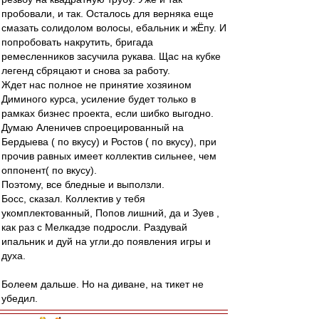
пробовали, и так. Осталось для верняка еще
смазать солидолом волосы, ебальник и жЁпу. И
попробовать накрутить, бригада
ремесленников засучила рукава. Щас на кубке
легенд сбряцают и снова за работу.
Ждет нас полное не принятие хозяином
Диминого курса, усиление будет только в
рамках бизнес проекта, если шибко выгодно.
Думаю Аленичев спроецированный на
Бердыева ( по вкусу) и Ростов ( по вкусу), при
прочив равных имеет коллектив сильнее, чем
оппонент( по вкусу).
Поэтому, все бледные и выползли.
Босс, сказал. Коллектив у тебя
укомплектованный, Попов лишний, да и Зуев ,
как раз с Мелкадзе подросли. Раздувай
ипальник и дуй на угли.до появления игры и
духа.
Болеем дальше. Но на диване, на тикет не
убедил.