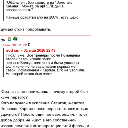
"Объявлен сбор средств на "Золотого
Кабана". Может, за арНОЛЬдыча
проголосовать?
Раньше срабатывало на 100%, есть шанс.
думаю стоит попробывать.
ys
-
31 май 2016 23:32
irod sm » 31 май 2016 22:49
Писал уже. Все тренеры после Романцева
второй сезон играли хуже
первого.Вследствие чего и были уволены.
Если конечно не заваливали первый же
сезон. Исключение - Карпин. Его не уволили.
Но второй сезон был хуже.
Юра, а ты не понимаешь , почему второй был
хуже первого?
Кого получили в усиление Старков, Федотов,
Черчесов,Карпин после первого относительно
удачного? Просто один человек решил, что от
добра добра не ищут, в его собственной
извращенческой интерпретации этой фразы, и