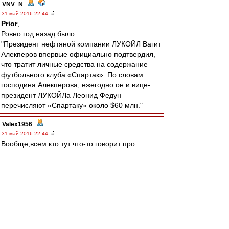
VNV_N
-
31 май 2016 22:44
Prior
,
Ровно год назад было:
"Президент нефтяной компании ЛУКОЙЛ Вагит
Алекперов впервые официально подтвердил,
что тратит личные средства на содержание
футбольного клуба «Спартак». По словам
господина Алекперова, ежегодно он и вице-
президент ЛУКОЙЛа Леонид Федун
перечисляют «Спартаку» около $60 млн."
Valex1956
-
31 май 2016 22:44
Вообще,всем кто тут что-то говорит про
"приобретенный бесценный опыт" надо не
лицемерить,а представить простую ситуацию:
ты все просрал на работе,у тебя кончается
годовой контракт,а охуевшему начальнику ты
говоришь: Иван Иваныч,я приобрел бесценный
опыт,в следующем году все будет зае...сь. Тот
отечески похлопывает и говорит,
молодец,бля,надо дать тебе ещё годик