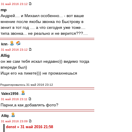
31 май 2016 23:12
mp
Андрей.... и Михаил особенно... - вот ваше
мнение после якобы звонка по Быстрову в
зенит в тот год .... а что сегодня уже тоже....
типа звонка... не реально и не верится???....
knn
-
31 май 2016 23:12
Allig
он же сам тебя искал недавно)) видимо тогда
впереди был)
Ищи его на пикете))) не промахнешься
Редактировалось 31 май 2016 23:12
Valex1956
-
31 май 2016 23:11
Парни,а как добавлять фото?
Allig
-
31 май 2016 23:09
denst » 31 май 2016 21:58