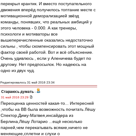
перекрыл крантик. И вместо поступательного
движения вперёд получилось топтание месте с
мотивационной деморализацией звёзд
команды, понявших, что реальных амбиций у
этого человека - 0.000. А как тренеры,
психологи и мотиваторы все
вышеперечисленные оказались недостаточно
сильны , чтобы скомпенсировать этот мощный
фактор своей работой. Вот и всё объяснение.
Очень удивлюсь , если у Аленичевa будет по
другому. Нет предпосылок. Но надеюсь на
одно из двух чуд.
Редактировалось 31 май 2016 23:34
Стараюсь думать
-
31 май 2016 23:29
Переоценка ценностей какая-то... Интересней
,чтобы на ВВ была возможность почитать Лёшу
Спектор,Диму-Матвея,инсайдера из
Берлина,Лёшу Лотарио ...ещё несколько
парней,чем перекатывать всякие,ничего не
меняющие,сплетни и слухи о