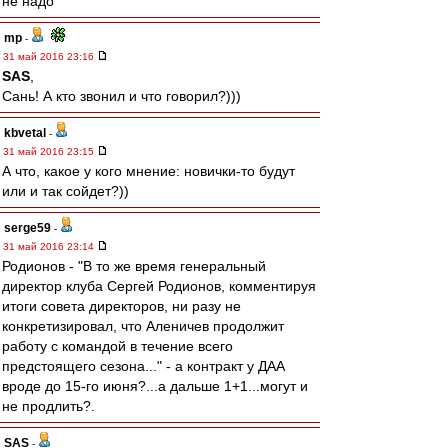
не надо
mp
-
31 май 2016 23:16
SAS
,
Сань! А кто звонил и что говорил?)))
kbvetal
-
31 май 2016 23:15
А что, какое у кого мнение: новички-то будут
или и так сойдет?))
serge59
-
31 май 2016 23:14
Родионов - "В то же время генеральный
директор клуба Сергей Родионов, комментируя
итоги совета директоров, ни разу не
конкретизировал, что Аленичев продолжит
работу с командой в течение всего
предстоящего сезона..." - а контракт у ДАА
вроде до 15-го июня?...а дальше 1+1...могут и
не продлить?.
SAS
-