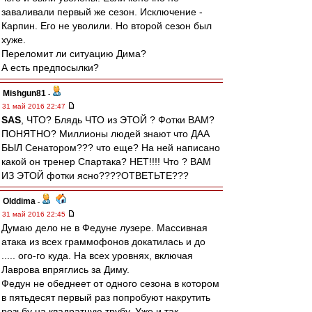
заваливали первый же сезон. Исключение -
Карпин. Его не уволили. Но второй сезон был
хуже.
Переломит ли ситуацию Дима?
А есть предпосылки?
Mishgun81
-
31 май 2016 22:47
SAS
, ЧТО? Блядь ЧТО из ЭТОЙ ? Фотки ВАМ?
ПОНЯТНО? Миллионы людей знают что ДАА
БЫЛ Сенатором??? что еще? На ней написано
какой он тренер Спартака? НЕТ!!!! Что ? ВАМ
ИЗ ЭТОЙ фотки ясно????ОТВЕТЬТЕ???
Olddima
-
31 май 2016 22:45
Думаю дело не в Федуне лузере. Массивная
атака из всех граммофонов докатилась и до
..... ого-го куда. На всех уровнях, включая
Лаврова впряглись за Диму.
Федун не обеднеет от одного сезона в котором
в пятьдесят первый раз попробуют накрутить
резьбу на квадратную трубу. Уже и так