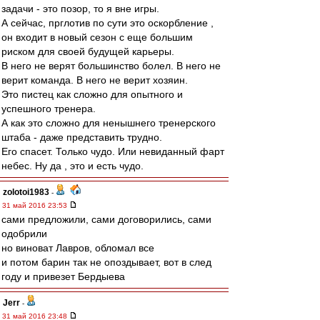
задачи - это позор, то я вне игры.
А сейчас, прглотив по сути это оскорбление ,
он входит в новый сезон с еще большим
риском для своей будущей карьеры.
В него не верят большинство болел. В него не
верит команда. В него не верит хозяин.
Это пистец как сложно для опытного и
успешного тренера.
А как это сложно для ненышнего тренерского
штаба - даже представить трудно.
Его спасет. Только чудо. Или невиданный фарт
небес. Ну да , это и есть чудо.
zolotoi1983
-
31 май 2016 23:53
сами предложили, сами договорились, сами
одобрили
но виноват Лавров, обломал все
и потом барин так не опоздывает, вот в след
году и привезет Бердыева
Jerr
-
31 май 2016 23:48