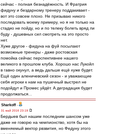
сейчас - полная безнадёжность. И Фратрия
фидуну и бездарному тренеру поддакивает -
вот это совсем плохо. Не призываю никого
последовать моему примеру, но я не только на
стадио не пойду, но и по телеку болеть вряд ли
буду - душевных сил смотреть на это просто
нет.
Хуже другое - фидуна на фуй посылают
возможные тренеры - даже ростовская
помойка сейчас перспективнее нашего
великого в прошлом клуба. Хорошо нас Лукойл
в гавно окунул, а ведь дальше ещё хуже будет.
Ещё один аленичевский сезон - и уважающие
себя игроки к нам на пушечный выстрел не
подойдут и Промес уйдёт. А деградация будет
продолжаться...
Sharkoff
-
31 май 2016 23:19
Бердыев был нашим последним шансом уже
даже не говорю на чемпионство, хотя бы на
вменяемый вектор рвзвития, но Федуну этого