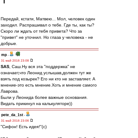
Передай, кстати, Матвею... Мол, человек один
заходил. Распрашивал о тебе. Где ты, как ты?
Скоро ли ждать от тебя привета? Что за
"привет" не уточнил. Но глаза у человека - не
добрые.
mp
-
31 май 2016 23:08
SAS
, Саш.Ну вся эта "поддержка" не
означает,что Леонид услышав,должен тут же
взять под козырек? Его ни кто не заставляет. А
мнение-это есть мнение.Хоть и мнение самого
Лаврова.
Были у Леонида более важные основания.
Видать прикинул на калькуляторе))
pete_da_1st
-
31 май 2016 23:06
"Сифон! Есть идея!"(с)