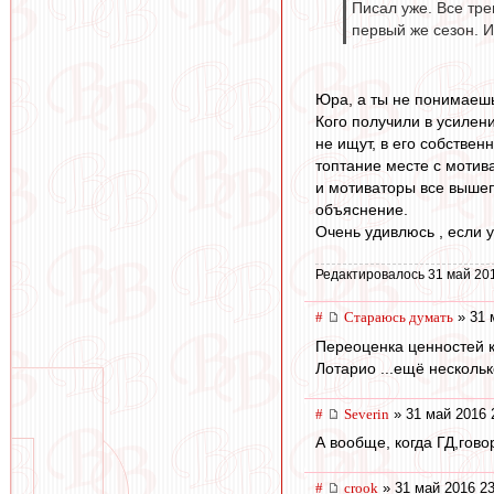
Писал уже. Все тре
первый же сезон. И
Юра, а ты не понимаешь
Кого получили в усилен
не ищут, в его собстве
топтание месте с мотив
и мотиваторы все вышеп
объяснение.
Очень удивлюсь , если у
Редактировалось 31 май 20
#
Стараюсь думать
» 31 
Переоценка ценностей к
Лотарио ...ещё несколь
#
Severin
» 31 май 2016 
А вообще, когда ГД,гово
#
crook
» 31 май 2016 23