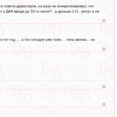
и совета директоров, ни разу не конкретизировал, что
т у ДАА вроде до 15-го июня?...а дальше 1+1...могут и не
от год .... а что сегодня уже тоже.... типа звонка... не