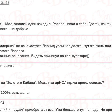
6 21:58
... Мол, человек один заходил. Распрашивал о тебе. Где ты, как ты
овека - не добрые.
8
оддержка" не означает,что Леонид услышав,должен тут же взять под 
амого Лаврова.
ажные основания. Видать прикинул на калькуляторе))
016 23:06
 на "Золотого Кабана". Может, за арНОЛЬдыча проголосовать?
100%, есть шанс.
:04
ний и неудач" приобретают все. Ума большого тут не надо. Но про