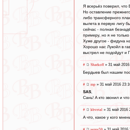
Я всерьёз поверил, что 
Но оставление прежнего 
либо трансферного план
вылета в первую лигу бы
сейчас - полная безнад
примеру, но я не только
Хуже другое - фидуна н
Хорошо нас Лукойл в га
выстрел не подойдут и П
#
Sharkoff
» 31 май 2016
Бердыев был нашим посл
#
mp
» 31 май 2016 23:1
SAS
,
Сань! А кто звонил и что
#
kbvetal
» 31 май 2016 
А что, какое у кого мнен
#
serge59
» 31 май 2016 