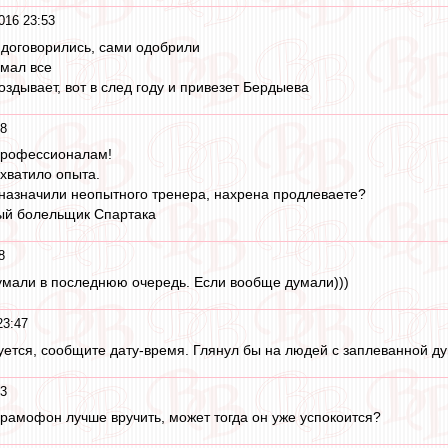
016 23:53
 договорились, сами одобрили
омал все
оздывает, вот в след году и привезет Бердыева
48
 профессионалам!
 хватило опыта.
назначили неопытного тренера, нахрена продлеваете?
мый болельщик Спартака
8
умали в последнюю очередь. Если вообще думали)))
23:47
зуется, сообщите дату-время. Глянул бы на людей с заплеванной д
43
рамофон лучше вручить, может тогда он уже успокоится?