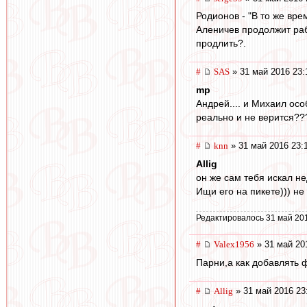
Родионов - "В то же вре
Аленичев продолжит рабо
продлить?.
#
SAS
» 31 май 2016 23:
mp
Андрей.... и Михаил особ
реально и не верится???
#
knn
» 31 май 2016 23:
Allig
он же сам тебя искал н
Ищи его на пикете))) н
Редактировалось 31 май 20
#
Valex1956
» 31 май 20
Парни,а как добавлять 
#
Allig
» 31 май 2016 23