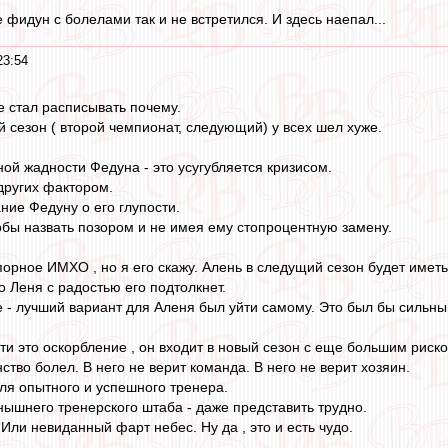
 фидун с болелами так и не встретился. И здесь наепал...
23:54
е стал расписывать почему.
й сезон ( второй чемпионат, следующий) у всех шел хуже.
ной жадности Федуна - это усугубляется кризисом.
других фактором.
ние Федуну о его глупости.
тобы назвать позором и не имея ему стопроцентную замену.
орное ИМХО , но я его скажу. Алень в следущий сезон будет име
о Леня с радостью его подтолкнет.
е - лучший вариант для Аленя был уйти самому. Это был бы сильны
ути это оскорбление , он входит в новый сезон с еще большим рис
ство болел. В него не верит команда. В него не верит хозяин.
для опытного и успешного тренера.
енышнего тренерского штаба - даже представить трудно.
. Или невиданный фарт небес. Ну да , это и есть чудо.