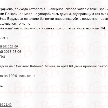
дыева, прихода которого я , наверное, скорее хотел с точки зрени
сти.По крайней мере не уподобились другим, обдирающим как липк
йчас Бердыева означало бы почти наверняка убить возможно перспе
а душе как то легче.
"Ростова" что то получится и слегка притоплю за них в кволиках ЛЧ.
 23:33
ай 2016 23:06
ай 2016 23:06
"(с)
едств на "Золотого Кабана". Может, за арНОЛЬдыча проголосовать
о на 100%, есть шанс.
ть.
016 22:49