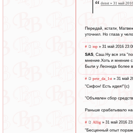
denst » 31 май 201
Передай, кстати, Матвею
уточнил. Но глаза у чел
#
mp
» 31 май 2016 23:0
SAS
, Саш.Ну вся эта "п
мнение.Хоть и мнение с
Были у Леонида более в
#
pete_da_1st
» 31 май 2
"Сифон! Есть идея!"(с)
"Объявлен сбор средств
Раньше срабатывало на 
#
Allig
» 31 май 2016 23
"Бесценный опыт пораже