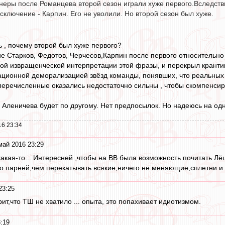
неры после Романцева второй сезон играли хуже первого.Вследств
сключение - Карпин. Его не уволили. Но второй сезон был хуже.
 , почему второй был хуже первого?
ие Старков, Федотов, Черчесов,Карпин после первого относительно
нной извращенческой интерпретации этой фразы, и перекрыл кранти
ационной деморализацией звёзд команды, понявших, что реальных а
еречисленные оказались недостаточно сильны , чтобы скомпенсиро
 Аленичевa будет по другому. Нет предпосылок. Но надеюсь на одно
16 23:34
май 2016 23:29
акая-то... Интересней ,чтобы на ВВ была возможность почитать 
ко парней,чем перекатывать всякие,ничего не меняющие,сплетни и 
23:25
рит,что ТШ не хватило ... опыта, это попахивает идиотизмом.
:19