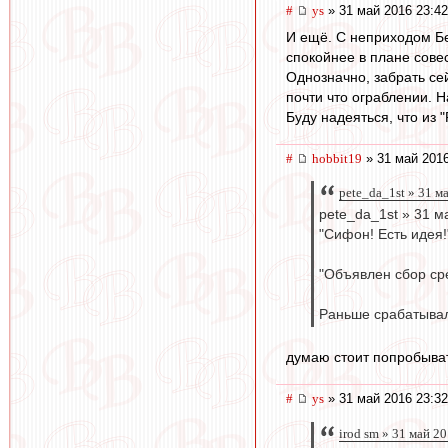
#
ys
» 31 май 2016 23:42
И ещё. С неприходом Бер
спокойнее в плане сове
Однозначно, забрать се
почти что ограблении. Н
Буду надеяться, что из 
#
hobbit19
» 31 май 2016
pete_da_1st » 31 м
pete_da_1st » 31 м
"Сифон! Есть идея!
"Объявлен сбор ср
Раньше срабатывал
думаю стоит попробыва
#
ys
» 31 май 2016 23:32
irod sm » 31 май 2