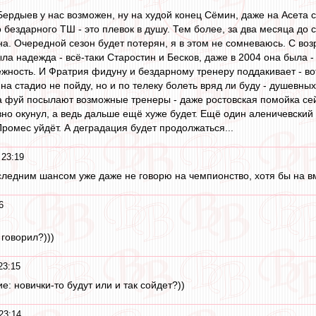
Бердыев у нас возможен, ну на худой конец Сёмин, даже на Асета с
бездарного ТШ - это плевок в душу. Тем более, за два месяца до ст
а. Очередной сезон будет потерян, я в этом не сомневаюсь. С воз
ла надежда - всё-таки Старостин и Бесков, даже в 2004 она была -
ёжность. И Фратрия фидуну и бездарному тренеру поддакивает - во
 на стадио не пойду, но и по телеку болеть вряд ли буду - душевных
а фуй посылают возможные тренеры - даже ростовская помойка сей
вно окунул, а ведь дальше ещё хуже будет. Ещё один аленичевский
ромес уйдёт. А деградация будет продолжаться...
 23:19
едним шансом уже даже не говорю на чемпионство, хотя бы на вм
6
 говорил?)))
23:15
ие: новички-то будут или и так сойдет?))
23:14