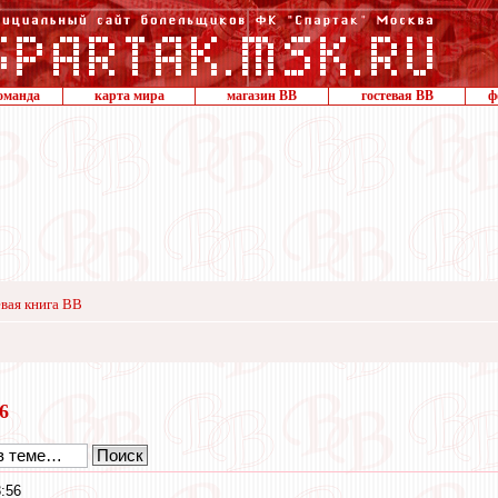
оманда
карта мира
магазин ВВ
гостевая ВВ
ф
вая книга ВВ
16
:56