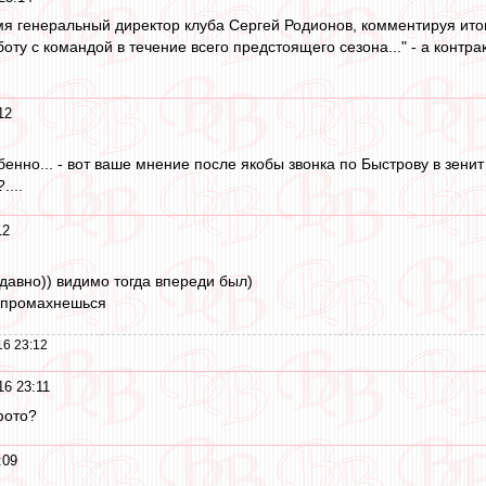
мя генеральный директор клуба Сергей Родионов, комментируя итог
ту с командой в течение всего предстоящего сезона..." - а контрак
12
енно... - вот ваше мнение после якобы звонка по Быстрову в зенит в т
....
12
едавно)) видимо тогда впереди был)
е промахнешься
16 23:12
16 23:11
фото?
:09