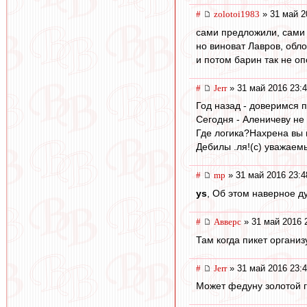
#
zolotoi1983
» 31 май 2
сами предложили, сами
но виноват Лавров, обл
и потом барин так не оп
#
Jerr
» 31 май 2016 23:
Год назад - доверимся
Сегодня - Аленичеву не
Где логика?Нахрена вы 
Дебилы .ля!(с) уважае
#
mp
» 31 май 2016 23:4
ys
, Об этом наверное д
#
Авверс
» 31 май 2016 
Там когда пикет органи
#
Jerr
» 31 май 2016 23:
Может федуну золотой г