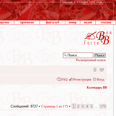
орумы
прогнозы
фан-клуб
юмор
музей
ссылки
Расширенный поиск
FAQ
Регистрация
Вход
Календарь ВВ
1
Сообщений: 8727 •
Страница
1
из
175
•
2
3
4
5
...
175