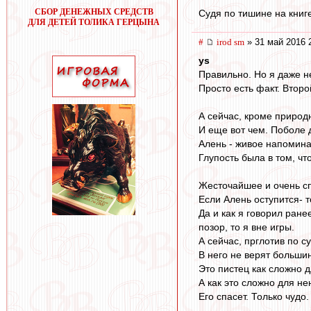
СБОР ДЕНЕЖНЫХ СРЕДСТВ
Судя по тишине на книге
ДЛЯ ДЕТЕЙ ТОЛИКА ГЕРЦЫНА
#
irod sm
» 31 май 2016 
ys
Правильно. Но я даже н
Просто есть факт. Второ
А сейчас, кроме природ
И еще вот чем. Поболе 
Алень - живое напомина
Глупость была в том, ч
Жесточайшее и очень сп
Если Алень оступится- т
Да и как я говорил ране
позор, то я вне игры.
А сейчас, прглотив по с
В него не верят большин
Это пистец как сложно 
А как это сложно для н
Его спасет. Только чудо