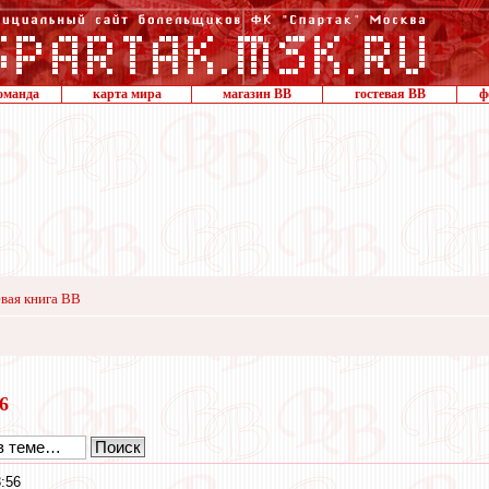
оманда
карта мира
магазин ВВ
гостевая ВВ
ф
вая книга ВВ
16
:56