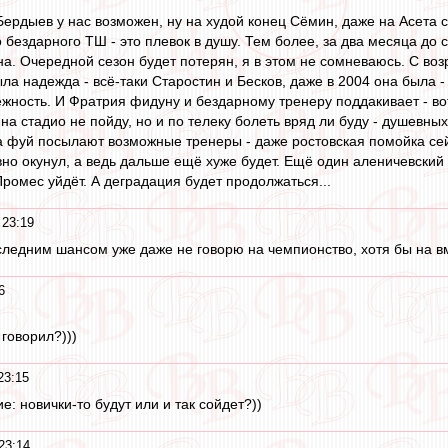
Бердыев у нас возможен, ну на худой конец Сёмин, даже на Асета с
бездарного ТШ - это плевок в душу. Тем более, за два месяца до ст
а. Очередной сезон будет потерян, я в этом не сомневаюсь. С воз
ла надежда - всё-таки Старостин и Бесков, даже в 2004 она была -
ёжность. И Фратрия фидуну и бездарному тренеру поддакивает - во
 на стадио не пойду, но и по телеку болеть вряд ли буду - душевных
а фуй посылают возможные тренеры - даже ростовская помойка сей
вно окунул, а ведь дальше ещё хуже будет. Ещё один аленичевский
ромес уйдёт. А деградация будет продолжаться...
 23:19
едним шансом уже даже не говорю на чемпионство, хотя бы на вм
6
 говорил?)))
23:15
ие: новички-то будут или и так сойдет?))
23:14