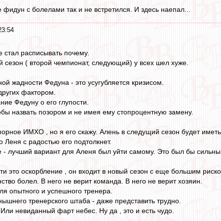
 фидун с болелами так и не встретился. И здесь наепал...
23:54
е стал расписывать почему.
й сезон ( второй чемпионат, следующий) у всех шел хуже.
ной жадности Федуна - это усугубляется кризисом.
других фактором.
ние Федуну о его глупости.
тобы назвать позором и не имея ему стопроцентную замену.
орное ИМХО , но я его скажу. Алень в следущий сезон будет име
о Леня с радостью его подтолкнет.
е - лучший вариант для Аленя был уйти самому. Это был бы сильны
ути это оскорбление , он входит в новый сезон с еще большим рис
ство болел. В него не верит команда. В него не верит хозяин.
для опытного и успешного тренера.
енышнего тренерского штаба - даже представить трудно.
. Или невиданный фарт небес. Ну да , это и есть чудо.