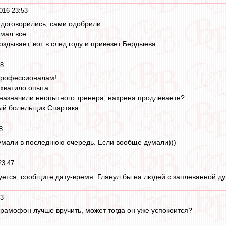
016 23:53
 договорились, сами одобрили
омал все
оздывает, вот в след году и привезет Бердыева
48
 профессионалам!
 хватило опыта.
назначили неопытного тренера, нахрена продлеваете?
мый болельщик Спартака
8
умали в последнюю очередь. Если вообще думали)))
23:47
зуется, сообщите дату-время. Глянул бы на людей с заплеванной д
43
рамофон лучше вручить, может тогда он уже успокоится?