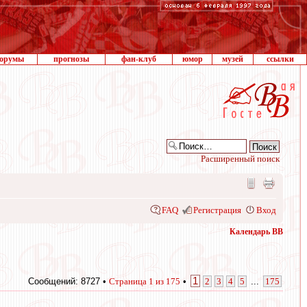
орумы
прогнозы
фан-клуб
юмор
музей
ссылки
Расширенный поиск
FAQ
Регистрация
Вход
Календарь ВВ
1
Сообщений: 8727 •
Страница
1
из
175
•
2
3
4
5
...
175