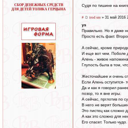
СБОР ДЕНЕЖНЫХ СРЕДСТВ
Судя по тишине на книге
ДЛЯ ДЕТЕЙ ТОЛИКА ГЕРЦЫНА
#
irod sm
» 31 май 2016 
ys
Правильно. Но я даже н
Просто есть факт. Второ
А сейчас, кроме природ
И еще вот чем. Поболе 
Алень - живое напомина
Глупость была в том, ч
Жесточайшее и очень сп
Если Алень оступится- т
Да и как я говорил ране
позор, то я вне игры.
А сейчас, прглотив по с
В него не верят большин
Это пистец как сложно 
А как это сложно для н
Его спасет. Только чудо