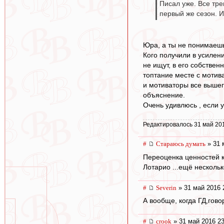
Писал уже. Все тре
первый же сезон. И
Юра, а ты не понимаешь
Кого получили в усилен
не ищут, в его собстве
топтание месте с мотив
и мотиваторы все вышеп
объяснение.
Очень удивлюсь , если у
Редактировалось 31 май 20
#
Стараюсь думать
» 31 
Переоценка ценностей к
Лотарио ...ещё несколь
#
Severin
» 31 май 2016 
А вообще, когда ГД,гово
#
crook
» 31 май 2016 23