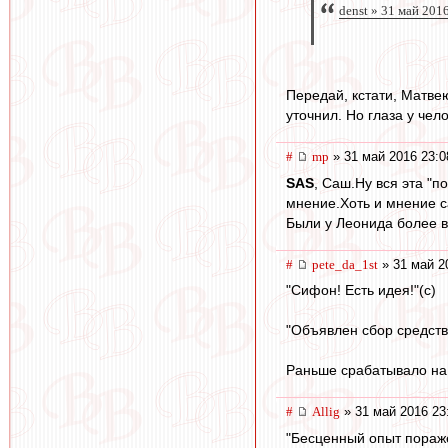
denst » 31 май 201
Передай, кстати, Матвею
уточнил. Но глаза у чел
#
mp
» 31 май 2016 23:0
SAS
, Саш.Ну вся эта "п
мнение.Хоть и мнение с
Были у Леонида более в
#
pete_da_1st
» 31 май 2
"Сифон! Есть идея!"(с)
"Объявлен сбор средств
Раньше срабатывало на 
#
Allig
» 31 май 2016 23
"Бесценный опыт пораже