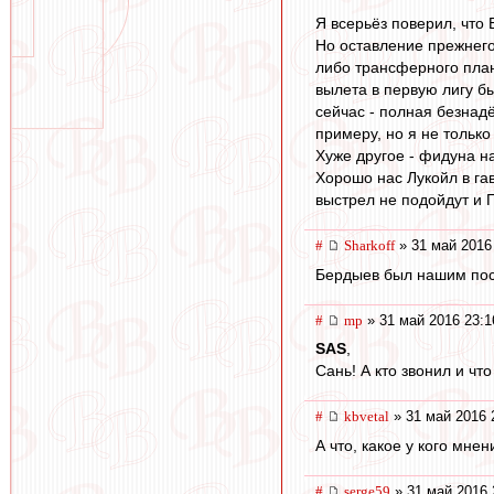
Я всерьёз поверил, что 
Но оставление прежнего 
либо трансферного план
вылета в первую лигу бы
сейчас - полная безнад
примеру, но я не только
Хуже другое - фидуна н
Хорошо нас Лукойл в га
выстрел не подойдут и П
#
Sharkoff
» 31 май 2016
Бердыев был нашим посл
#
mp
» 31 май 2016 23:1
SAS
,
Сань! А кто звонил и что
#
kbvetal
» 31 май 2016 
А что, какое у кого мнен
#
serge59
» 31 май 2016 