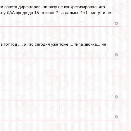
и совета директоров, ни разу не конкретизировал, что
т у ДАА вроде до 15-го июня?...а дальше 1+1...могут и не
от год .... а что сегодня уже тоже.... типа звонка... не