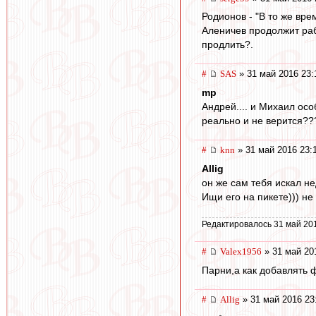
Родионов - "В то же вре
Аленичев продолжит рабо
продлить?.
#
SAS
» 31 май 2016 23:
mp
Андрей.... и Михаил особ
реально и не верится???
#
knn
» 31 май 2016 23:
Allig
он же сам тебя искал н
Ищи его на пикете))) н
Редактировалось 31 май 20
#
Valex1956
» 31 май 20
Парни,а как добавлять 
#
Allig
» 31 май 2016 23