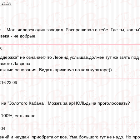
6 21:58
... Мол, человек один заходил. Распрашивал о тебе. Где ты, как ты
овека - не добрые.
8
оддержка" не означает,что Леонид услышав,должен тут же взять под 
амого Лаврова.
ажные основания. Видать прикинул на калькуляторе))
016 23:06
 на "Золотого Кабана". Может, за арНОЛЬдыча проголосовать?
100%, есть шанс.
:04
ний и неудач" приобретают все. Ума большого тут не надо. Но про