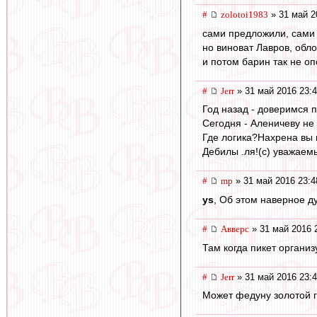
#
zolotoi1983
» 31 май 2
сами предложили, сами
но виноват Лавров, обл
и потом барин так не оп
#
Jerr
» 31 май 2016 23:
Год назад - доверимся
Сегодня - Аленичеву не
Где логика?Нахрена вы 
Дебилы .ля!(с) уважае
#
mp
» 31 май 2016 23:4
ys
, Об этом наверное д
#
Авверс
» 31 май 2016 
Там когда пикет органи
#
Jerr
» 31 май 2016 23:
Может федуну золотой г