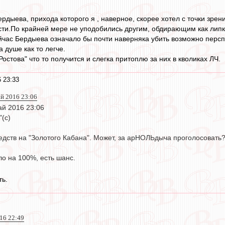
дыева, прихода которого я , наверное, скорее хотел с точки зрени
сти.По крайней мере не уподобились другим, обдирающим как липк
йчас Бердыева означало бы почти наверняка убить возможно перспе
а душе как то легче.
"Ростова" что то получится и слегка притоплю за них в кволиках ЛЧ.
 23:33
ай 2016 23:06
ай 2016 23:06
"(с)
едств на "Золотого Кабана". Может, за арНОЛЬдыча проголосовать
о на 100%, есть шанс.
ть.
016 22:49