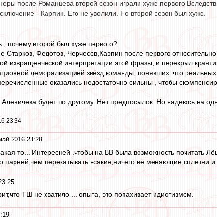
неры после Романцева второй сезон играли хуже первого.Вследств
сключение - Карпин. Его не уволили. Но второй сезон был хуже.
 , почему второй был хуже первого?
ие Старков, Федотов, Черчесов,Карпин после первого относительно
нной извращенческой интерпретации этой фразы, и перекрыл кранти
ационной деморализацией звёзд команды, понявших, что реальных а
еречисленные оказались недостаточно сильны , чтобы скомпенсиро
 Аленичевa будет по другому. Нет предпосылок. Но надеюсь на одно
16 23:34
май 2016 23:29
акая-то... Интересней ,чтобы на ВВ была возможность почитать 
ко парней,чем перекатывать всякие,ничего не меняющие,сплетни и 
23:25
рит,что ТШ не хватило ... опыта, это попахивает идиотизмом.
:19