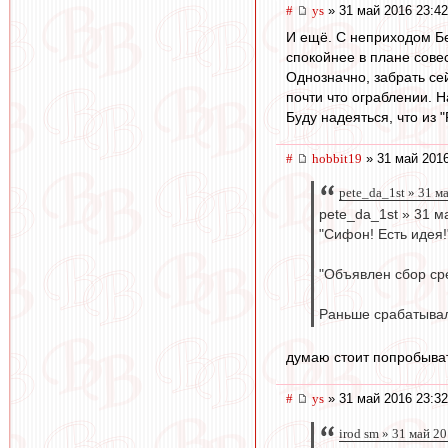
#
ys
» 31 май 2016 23:42
И ещё. С неприходом Бер
спокойнее в плане сове
Однозначно, забрать се
почти что ограблении. Н
Буду надеяться, что из 
#
hobbit19
» 31 май 2016
pete_da_1st » 31 м
pete_da_1st » 31 м
"Сифон! Есть идея!
"Объявлен сбор ср
Раньше срабатывал
думаю стоит попробыва
#
ys
» 31 май 2016 23:32
irod sm » 31 май 2