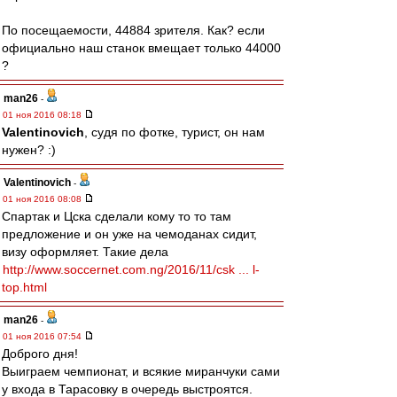
По посещаемости, 44884 зрителя. Как? если
официально наш станок вмещает только 44000
?
man26
-
01 ноя 2016 08:18
Valentinovich
, судя по фотке, турист, он нам
нужен? :)
Valentinovich
-
01 ноя 2016 08:08
Спартак и Цска сделали кому то то там
предложение и он уже на чемоданах сидит,
визу оформляет. Такие дела
http://www.soccernet.com.ng/2016/11/csk ... l-
top.html
man26
-
01 ноя 2016 07:54
Доброго дня!
Выиграем чемпионат, и всякие миранчуки сами
у входа в Тарасовку в очередь выстроятся.