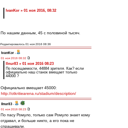
IvanKor » 01 ноя 2016, 08:32
По нашим данным, 45 с половиной тысяч.
Редактировалось 01 ноя 2016 08:36
IvanKor
-
01 ноя 2016 08:32
Ilnur83 » 01 ноя 2016 08:23
По посещаемости, 44884 зрителя. Как? если
официально наш станок вмещает только
44000 ?
Официально вмещает 45000:
http://otkritiearena.ru/stadium/description/
Ilnur83
-
01 ноя 2016 08:23
По пасу Ромуло, только сам Ромуло знает кому
отдавал, и больше никто, а его пока не
спрашивали.