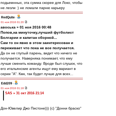
подьемнных, эта сумма скорее для Локо, чтобы
не лезли :) не ломали парню карьеру
RedQuite
-
01 ноя 2016 01:20
авоська » 01 ноя 2016 00:48
Попов,на минуточку,лучший футболист
Болгарии и капитан сборной...
Сам то он явно в этом заинтересован и
переживает что пока не все получается.
Да он не глупый парень, видит что ничего не
получается. Наверняка понимает, что ему
лучше сменить команду. Вроде был слушок, что
его итальянские агенты ищут ему вариант в
серии "А". Кмк, так будет лучше для всех...
Edd209
-
01 ноя 2016 01:18
SAS » 31 окт 2016 21:14
Дон-Ювелир Джо Пистоне))) (с) "Донни браско"