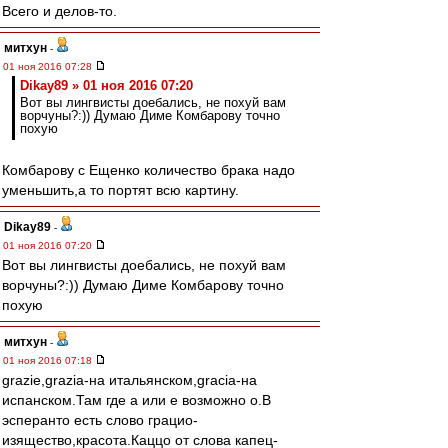
Всего и делов-то.
митхун
-
01 ноя 2016 07:28
Dikay89 » 01 ноя 2016 07:20
Вот вы лингвисты доебались, не похуй вам
ворчуны?:)) Думаю Диме Комбарову точно
похую
Комбарову с Ещенко количество брака надо
уменьшить,а то портят всю картину.
Dikay89
-
01 ноя 2016 07:20
Вот вы лингвисты доебались, не похуй вам
ворчуны?:)) Думаю Диме Комбарову точно
похую
митхун
-
01 ноя 2016 07:18
grazie,grazia-на итальянском,gracia-на
испанском.Там где а или е возможно о.В
эсперанто есть слово грацио-
изящество,красота.Каццо от слова капец-