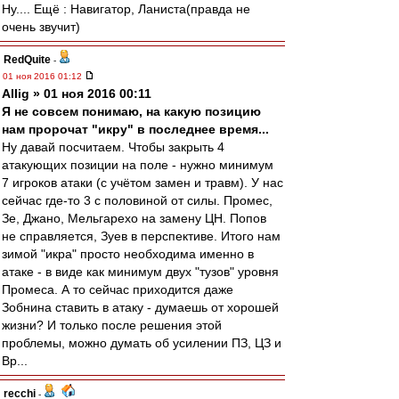
Ну.... Ещё : Навигатор, Ланиста(правда не
очень звучит)
RedQuite
-
01 ноя 2016 01:12
Allig » 01 ноя 2016 00:11
Я не совсем понимаю, на какую позицию
нам пророчат "икру" в последнее время...
Ну давай посчитаем. Чтобы закрыть 4
атакующих позиции на поле - нужно минимум
7 игроков атаки (с учётом замен и травм). У нас
сейчас где-то 3 с половиной от силы. Промес,
Зе, Джано, Мельгарехо на замену ЦН. Попов
не справляется, Зуев в перспективе. Итого нам
зимой "икра" просто необходима именно в
атаке - в виде как минимум двух "тузов" уровня
Промеса. А то сейчас приходится даже
Зобнина ставить в атаку - думаешь от хорошей
жизни? И только после решения этой
проблемы, можно думать об усилении ПЗ, ЦЗ и
Вр...
recchi
-