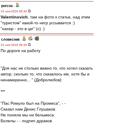
porcus
-
01 ноя 2016 08:34
Valentinovich
, там на фото к статье, над этим
"туристом" какой-то негр уссывается :)
"нахер - это в цкг" (с) :)
словесник
-
01 ноя 2016 08:34
По дороге на работу
"Для нас не столько важно то, что хотел сказать
автор, сколько то, что сказалось им, хотя бы и
ненамеренно... " (Добролюбов)
***
"Пас Ромуло был на Промеса", - -
Сказал нам Денис Глушаков.
Не поняли мы ни бельмеса:
Болелы - - подтип дураков.