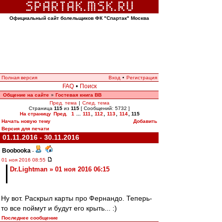
Официальный сайт болельщиков ФК "Спартак" Москва
Полная версия
Вход
•
Регистрация
FAQ
•
Поиск
Общение на сайте
Гостевая книга ВВ
»
Пред. тема
|
След. тема
Страница
115
из
115
[ Сообщений: 5732 ]
На страницу
Пред.
1
...
111
,
112
,
113
,
114
,
115
Начать новую тему
Добавить
Версия для печати
01.11.2016 - 30.11.2016
Boobooka
-
01 ноя 2016 08:55
Dr.Lightman » 01 ноя 2016 06:15
Ну вот. Раскрыл карты про Фернандо. Теперь-
то все поймут и будут его крыть... :)
Последнее сообщение