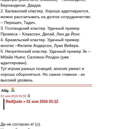
Бернандески, Дзадза.
2. Балканский кластер. Хорошо адаптируются,
можно рассчитывать на долгое сотрудничество
– Перишич, Тадич.
3. Голландский кластер. Удачный пример
Промеса – Клаассен, Депай, Люк де Йонг.
4. Бразильский кластер. Удачный пример
многих –Фелипе Андерсон, Луан Вейера.
5. Негритянский кластер. Удачный пример Зе –
Мбайе Ньянг, Саломон Рондон (уже
адаптирован).
Тут игроки разных позиций, многие умеют и
хорошо обороняться. Но самое главное - их
высокий уровень.
Allig
-
01 ноя 2016 01:52
RedQuite » 01 ноя 2016 01:12
Да не согласен я! (с).