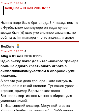
01 ноя 2016 05:34
RedQuite » 01 ноя 2016 02:37
Ньянга надо было брать года 3-4 назад, помню
в Футбольном менеджере он тогда супер
звезда был :))) щас уже сложнее заманить, но
ребята из fm manager что-то знали... и знают
RedQuite
-
01 ноя 2016 02:37
Allig » 01 ноя 2016 01:52
Одно скажу пока: для итальянского тренера
больше одного креативного игрока с
символичнским участием в обороне - уже
роскошь.
А вот это уже дело тренера - кого нагрузить
обороной и в какой степени. Тут важен уровень
игроков, пример Барсы показателен.
Вот, например, из кого можно выбирать для
усиления зимой:
1. Итальянский кластер. Могут пойти из-за
Карреры (работали, знакомы) – Габбьядини,