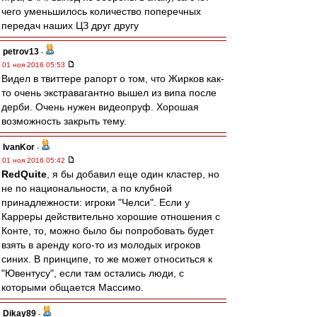
чего уменьшилось количество поперечных
передач наших ЦЗ друг другу
petrov13
-
01 ноя 2016 05:53
Видел в твиттере рапорт о том, что Жирков как-
то очень экстравагантно вышел из випа после
дерби. Очень нужен видеопруф. Хорошая
возможность закрыть тему.
IvanKor
-
01 ноя 2016 05:42
RedQuite
, я бы добавил еще один кластер, но
не по национальности, а по клубной
принадлежности: игроки "Челси". Если у
Карреры действительно хорошие отношения с
Конте, то, можно было бы попробовать будет
взять в аренду кого-то из молодых игроков
синих. В принципе, то же может относиться к
"Ювентусу", если там остались люди, с
которыми общается Массимо.
Dikay89
-