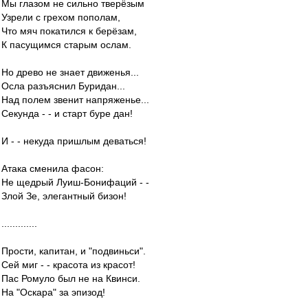
Мы глазом не сильно тверёзым
Узрели с грехом пополам,
Что мяч покатился к берёзам,
К пасущимся старым ослам.
Но древо не знает движенья...
Осла разъяснил Буридан...
Над полем звенит напряженье...
Секунда - - и старт буре дан!
И - - некуда пришлым деваться!
Атака сменила фасон:
Не щедрый Луиш-Бонифаций - -
Злой Зе, элегантный бизон!
.............
Прости, капитан, и "подвиньси".
Сей миг - - красота из красот!
Пас Ромуло был не на Квинси.
На "Оскара" за эпизод!