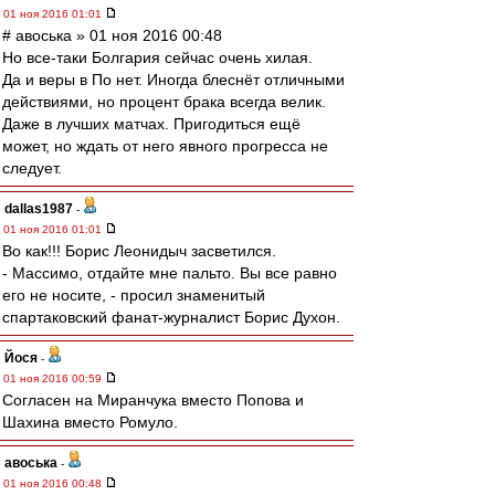
01 ноя 2016 01:01
# авоська » 01 ноя 2016 00:48
Но все-таки Болгария сейчас очень хилая.
Да и веры в По нет. Иногда блеснёт отличными
действиями, но процент брака всегда велик.
Даже в лучших матчах. Пригодиться ещё
может, но ждать от него явного прогресса не
следует.
dallas1987
-
01 ноя 2016 01:01
Во как!!! Борис Леонидыч засветился.
- Массимо, отдайте мне пальто. Вы все равно
его не носите, - просил знаменитый
спартаковский фанат-журналист Борис Духон.
Йося
-
01 ноя 2016 00:59
Согласен на Миранчука вместо Попова и
Шахина вместо Ромуло.
авоська
-
01 ноя 2016 00:48