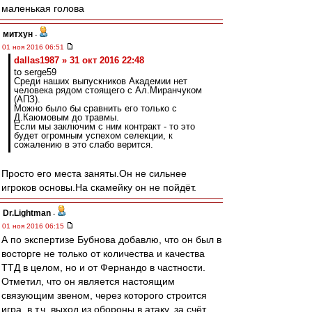
маленькая голова
митхун
-
01 ноя 2016 06:51
dallas1987 » 31 окт 2016 22:48
to serge59
Среди наших выпускников Академии нет
человека рядом стоящего с Ал.Миранчуком
(АПЗ).
Можно было бы сравнить его только с
Д.Каюмовым до травмы.
Если мы заключим с ним контракт - то это
будет огромным успехом селекции, к
сожалению в это слабо верится.
Просто его места заняты.Он не сильнее
игроков основы.На скамейку он не пойдёт.
Dr.Lightman
-
01 ноя 2016 06:15
А по экспертизе Бубнова добавлю, что он был в
восторге не только от количества и качества
ТТД в целом, но и от Фернандо в частности.
Отметил, что он является настоящим
связующим звеном, через которого строится
игра, в т.ч. выход из обороны в атаку, за счёт