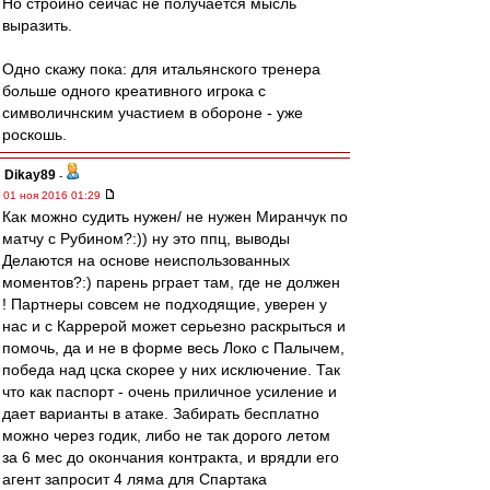
Но стройно сейчас не получается мысль
выразить.
Одно скажу пока: для итальянского тренера
больше одного креативного игрока с
символичнским участием в обороне - уже
роскошь.
Dikay89
-
01 ноя 2016 01:29
Как можно судить нужен/ не нужен Миранчук по
матчу с Рубином?:)) ну это ппц, выводы
Делаются на основе неиспользованных
моментов?:) парень рграет там, где не должен
! Партнеры совсем не подходящие, уверен у
нас и с Каррерой может серьезно раскрыться и
помочь, да и не в форме весь Локо с Палычем,
победа над цска скорее у них исключение. Так
что как паспорт - очень приличное усиление и
дает варианты в атаке. Забирать бесплатно
можно через годик, либо не так дорого летом
за 6 мес до окончания контракта, и врядли его
агент запросит 4 ляма для Спартака