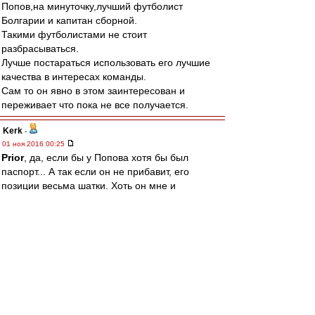
Попов,на минуточку,лучший футболист
Болгарии и капитан сборной.
Такими футболистами не стоит
разбрасываться.
Лучше постараться использовать его лучшие
качества в интересах команды.
Сам то он явно в этом заинтересован и
переживает что пока не все получается.
Kerk
-
01 ноя 2016 00:25
Prior
, да, если бы у Попова хотя бы был
паспорт... А так если он не прибавит, его
позиции весьма шатки. Хоть он мне и
симпатичен. Но тут дилема. Если вместо
Попова придет космонавт, то Жано придется
сложно. Для команды это хорошо, но захочет
ли он опять сидеть на лавке... Но если Попов
благодаря Каррере прибавит, то Жано все
равно придется сложно. Короче, замкнутый
круг :)
Allig
-