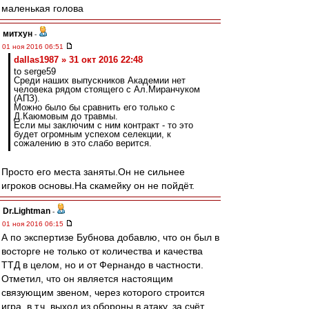
маленькая голова
митхун
-
01 ноя 2016 06:51
dallas1987 » 31 окт 2016 22:48
to serge59
Среди наших выпускников Академии нет
человека рядом стоящего с Ал.Миранчуком
(АПЗ).
Можно было бы сравнить его только с
Д.Каюмовым до травмы.
Если мы заключим с ним контракт - то это
будет огромным успехом селекции, к
сожалению в это слабо верится.
Просто его места заняты.Он не сильнее
игроков основы.На скамейку он не пойдёт.
Dr.Lightman
-
01 ноя 2016 06:15
А по экспертизе Бубнова добавлю, что он был в
восторге не только от количества и качества
ТТД в целом, но и от Фернандо в частности.
Отметил, что он является настоящим
связующим звеном, через которого строится
игра, в т.ч. выход из обороны в атаку, за счёт