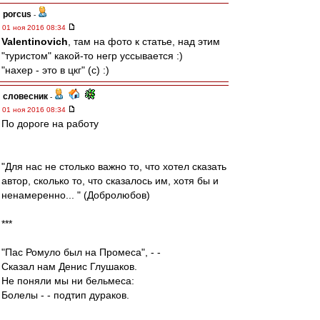
porcus
-
01 ноя 2016 08:34
Valentinovich
, там на фото к статье, над этим
"туристом" какой-то негр уссывается :)
"нахер - это в цкг" (с) :)
словесник
-
01 ноя 2016 08:34
По дороге на работу
"Для нас не столько важно то, что хотел сказать
автор, сколько то, что сказалось им, хотя бы и
ненамеренно... " (Добролюбов)
***
"Пас Ромуло был на Промеса", - -
Сказал нам Денис Глушаков.
Не поняли мы ни бельмеса:
Болелы - - подтип дураков.