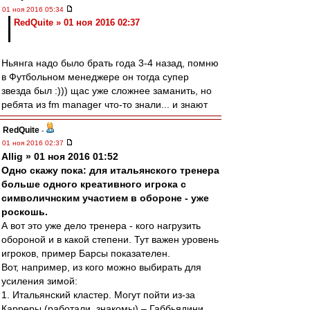
01 ноя 2016 05:34
RedQuite » 01 ноя 2016 02:37
Ньянга надо было брать года 3-4 назад, помню
в Футбольном менеджере он тогда супер
звезда был :))) щас уже сложнее заманить, но
ребята из fm manager что-то знали... и знают
RedQuite
-
01 ноя 2016 02:37
Allig » 01 ноя 2016 01:52
Одно скажу пока: для итальянского тренера
больше одного креативного игрока с
символичнским участием в обороне - уже
роскошь.
А вот это уже дело тренера - кого нагрузить
обороной и в какой степени. Тут важен уровень
игроков, пример Барсы показателен.
Вот, например, из кого можно выбирать для
усиления зимой:
1. Итальянский кластер. Могут пойти из-за
Карреры (работали, знакомы) – Габбьядини,