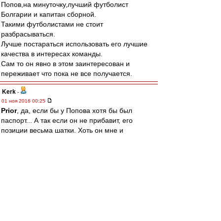
Попов,на минуточку,лучший футболист
Болгарии и капитан сборной.
Такими футболистами не стоит
разбрасываться.
Лучше постараться использовать его лучшие
качества в интересах команды.
Сам то он явно в этом заинтересован и
переживает что пока не все получается.
Kerk
-
01 ноя 2016 00:25
Prior
, да, если бы у Попова хотя бы был
паспорт... А так если он не прибавит, его
позиции весьма шатки. Хоть он мне и
симпатичен. Но тут дилема. Если вместо
Попова придет космонавт, то Жано придется
сложно. Для команды это хорошо, но захочет
ли он опять сидеть на лавке... Но если Попов
благодаря Каррере прибавит, то Жано все
равно придется сложно. Короче, замкнутый
круг :)
Allig
-