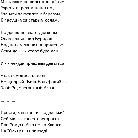
Мы глазом не сильно тверёзым
Узрели с грехом пополам,
Что мяч покатился к берёзам,
К пасущимся старым ослам.
Но древо не знает движенья...
Осла разъяснил Буридан...
Над полем звенит напряженье...
Секунда - - и старт буре дан!
И - - некуда пришлым деваться!
Атака сменила фасон:
Не щедрый Луиш-Бонифаций - -
Злой Зе, элегантный бизон!
.............
Прости, капитан, и "подвиньси".
Сей миг - - красота из красот!
Пас Ромуло был не на Квинси.
На "Оскара" за эпизод!