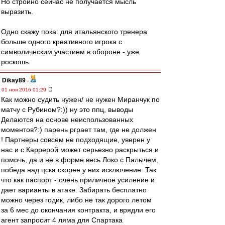
Но стройно сейчас не получается мысль
выразить.
Одно скажу пока: для итальянского тренера
больше одного креативного игрока с
символичнским участием в обороне - уже
роскошь.
Dikay89
-
01 ноя 2016 01:29
Как можно судить нужен/ не нужен Миранчук по
матчу с Рубином?:)) ну это ппц, выводы
Делаются на основе неиспользованных
моментов?:) парень рграет там, где не должен
! Партнеры совсем не подходящие, уверен у
нас и с Каррерой может серьезно раскрыться и
помочь, да и не в форме весь Локо с Палычем,
победа над цска скорее у них исключение. Так
что как паспорт - очень приличное усиление и
дает варианты в атаке. Забирать бесплатно
можно через годик, либо не так дорого летом
за 6 мес до окончания контракта, и врядли его
агент запросит 4 ляма для Спартака