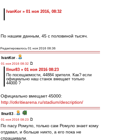
IvanKor » 01 ноя 2016, 08:32
По нашим данным, 45 с половиной тысяч.
Редактировалось 01 ноя 2016 08:36
IvanKor
-
01 ноя 2016 08:32
Ilnur83 » 01 ноя 2016 08:23
По посещаемости, 44884 зрителя. Как? если
официально наш станок вмещает только
44000 ?
Официально вмещает 45000:
http://otkritiearena.ru/stadium/description/
Ilnur83
-
01 ноя 2016 08:23
По пасу Ромуло, только сам Ромуло знает кому
отдавал, и больше никто, а его пока не
спрашивали.