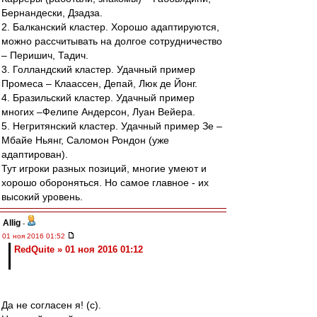
Бернандески, Дзадза.
2. Балканский кластер. Хорошо адаптируются,
можно рассчитывать на долгое сотрудничество
– Перишич, Тадич.
3. Голландский кластер. Удачный пример
Промеса – Клаассен, Депай, Люк де Йонг.
4. Бразильский кластер. Удачный пример
многих –Фелипе Андерсон, Луан Вейера.
5. Негритянский кластер. Удачный пример Зе –
Мбайе Ньянг, Саломон Рондон (уже
адаптирован).
Тут игроки разных позиций, многие умеют и
хорошо обороняться. Но самое главное - их
высокий уровень.
Allig
-
01 ноя 2016 01:52
RedQuite » 01 ноя 2016 01:12
Да не согласен я! (с).