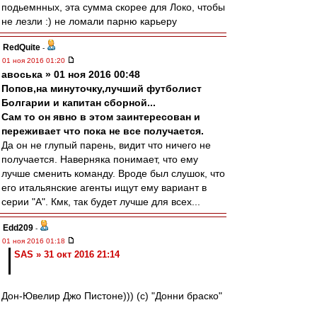
подьемнных, эта сумма скорее для Локо, чтобы
не лезли :) не ломали парню карьеру
RedQuite
-
01 ноя 2016 01:20
авоська » 01 ноя 2016 00:48
Попов,на минуточку,лучший футболист
Болгарии и капитан сборной...
Сам то он явно в этом заинтересован и
переживает что пока не все получается.
Да он не глупый парень, видит что ничего не
получается. Наверняка понимает, что ему
лучше сменить команду. Вроде был слушок, что
его итальянские агенты ищут ему вариант в
серии "А". Кмк, так будет лучше для всех...
Edd209
-
01 ноя 2016 01:18
SAS » 31 окт 2016 21:14
Дон-Ювелир Джо Пистоне))) (с) "Донни браско"