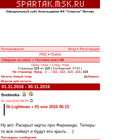
Официальный сайт болельщиков ФК "Спартак" Москва
Полная версия
Вход
•
Регистрация
FAQ
•
Поиск
Общение на сайте
Гостевая книга ВВ
»
Пред. тема
|
След. тема
Страница
115
из
115
[ Сообщений: 5732 ]
На страницу
Пред.
1
...
111
,
112
,
113
,
114
,
115
Начать новую тему
Добавить
Версия для печати
01.11.2016 - 30.11.2016
Boobooka
-
01 ноя 2016 08:55
Dr.Lightman » 01 ноя 2016 06:15
Ну вот. Раскрыл карты про Фернандо. Теперь-
то все поймут и будут его крыть... :)
Последнее сообщение