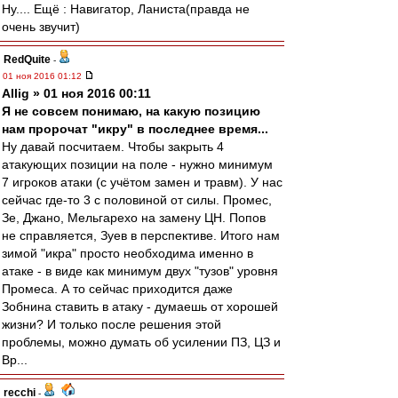
Ну.... Ещё : Навигатор, Ланиста(правда не
очень звучит)
RedQuite
-
01 ноя 2016 01:12
Allig » 01 ноя 2016 00:11
Я не совсем понимаю, на какую позицию
нам пророчат "икру" в последнее время...
Ну давай посчитаем. Чтобы закрыть 4
атакующих позиции на поле - нужно минимум
7 игроков атаки (с учётом замен и травм). У нас
сейчас где-то 3 с половиной от силы. Промес,
Зе, Джано, Мельгарехо на замену ЦН. Попов
не справляется, Зуев в перспективе. Итого нам
зимой "икра" просто необходима именно в
атаке - в виде как минимум двух "тузов" уровня
Промеса. А то сейчас приходится даже
Зобнина ставить в атаку - думаешь от хорошей
жизни? И только после решения этой
проблемы, можно думать об усилении ПЗ, ЦЗ и
Вр...
recchi
-