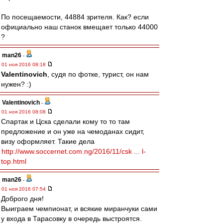
По посещаемости, 44884 зрителя. Как? если
официально наш станок вмещает только 44000
?
man26
-
01 ноя 2016 08:18
Valentinovich
, судя по фотке, турист, он нам
нужен? :)
Valentinovich
-
01 ноя 2016 08:08
Спартак и Цска сделали кому то то там
предложение и он уже на чемоданах сидит,
визу оформляет. Такие дела
http://www.soccernet.com.ng/2016/11/csk ... l-
top.html
man26
-
01 ноя 2016 07:54
Доброго дня!
Выиграем чемпионат, и всякие миранчуки сами
у входа в Тарасовку в очередь выстроятся.