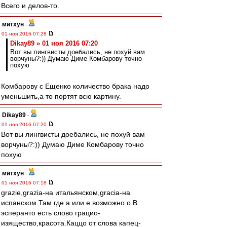
Всего и делов-то.
митхун
-
01 ноя 2016 07:28
Dikay89 » 01 ноя 2016 07:20
Вот вы лингвисты доебались, не похуй вам
ворчуны?:)) Думаю Диме Комбарову точно
похую
Комбарову с Ещенко количество брака надо
уменьшить,а то портят всю картину.
Dikay89
-
01 ноя 2016 07:20
Вот вы лингвисты доебались, не похуй вам
ворчуны?:)) Думаю Диме Комбарову точно
похую
митхун
-
01 ноя 2016 07:18
grazie,grazia-на итальянском,gracia-на
испанском.Там где а или е возможно о.В
эсперанто есть слово грацио-
изящество,красота.Каццо от слова капец-