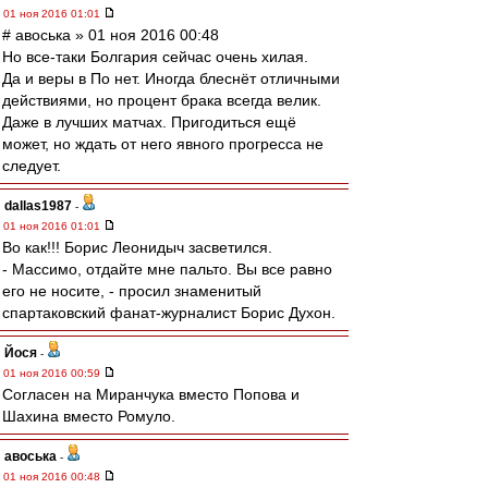
01 ноя 2016 01:01
# авоська » 01 ноя 2016 00:48
Но все-таки Болгария сейчас очень хилая.
Да и веры в По нет. Иногда блеснёт отличными
действиями, но процент брака всегда велик.
Даже в лучших матчах. Пригодиться ещё
может, но ждать от него явного прогресса не
следует.
dallas1987
-
01 ноя 2016 01:01
Во как!!! Борис Леонидыч засветился.
- Массимо, отдайте мне пальто. Вы все равно
его не носите, - просил знаменитый
спартаковский фанат-журналист Борис Духон.
Йося
-
01 ноя 2016 00:59
Согласен на Миранчука вместо Попова и
Шахина вместо Ромуло.
авоська
-
01 ноя 2016 00:48