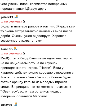
чего уменьшилось количество поперечных
передач наших ЦЗ друг другу
petrov13
-
01 ноя 2016 05:53
Видел в твиттере рапорт о том, что Жирков как-
то очень экстравагантно вышел из випа после
дерби. Очень нужен видеопруф. Хорошая
возможность закрыть тему.
IvanKor
-
01 ноя 2016 05:42
RedQuite
, я бы добавил еще один кластер, но
не по национальности, а по клубной
принадлежности: игроки "Челси". Если у
Карреры действительно хорошие отношения с
Конте, то, можно было бы попробовать будет
взять в аренду кого-то из молодых игроков
синих. В принципе, то же может относиться к
"Ювентусу", если там остались люди, с
которыми общается Массимо.
Dikay89
-