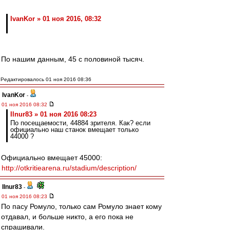
IvanKor » 01 ноя 2016, 08:32
По нашим данным, 45 с половиной тысяч.
Редактировалось 01 ноя 2016 08:36
IvanKor
-
01 ноя 2016 08:32
Ilnur83 » 01 ноя 2016 08:23
По посещаемости, 44884 зрителя. Как? если
официально наш станок вмещает только
44000 ?
Официально вмещает 45000:
http://otkritiearena.ru/stadium/description/
Ilnur83
-
01 ноя 2016 08:23
По пасу Ромуло, только сам Ромуло знает кому
отдавал, и больше никто, а его пока не
спрашивали.