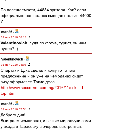
По посещаемости, 44884 зрителя. Как? если
официально наш станок вмещает только 44000
?
man26
-
01 ноя 2016 08:18
Valentinovich
, судя по фотке, турист, он нам
нужен? :)
Valentinovich
-
01 ноя 2016 08:08
Спартак и Цска сделали кому то то там
предложение и он уже на чемоданах сидит,
визу оформляет. Такие дела
http://www.soccernet.com.ng/2016/11/csk ... l-
top.html
man26
-
01 ноя 2016 07:54
Доброго дня!
Выиграем чемпионат, и всякие миранчуки сами
у входа в Тарасовку в очередь выстроятся.