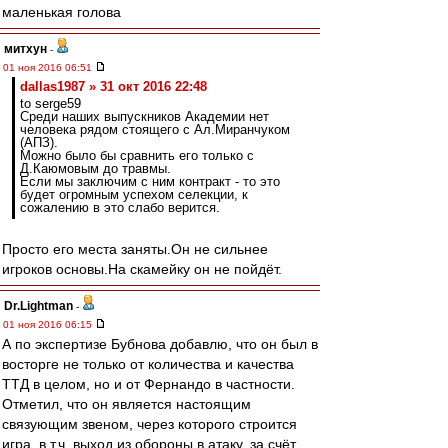
маленькая голова
митхун
-
01 ноя 2016 06:51
dallas1987 » 31 окт 2016 22:48
to serge59
Среди наших выпускников Академии нет
человека рядом стоящего с Ал.Миранчуком
(АПЗ).
Можно было бы сравнить его только с
Д.Каюмовым до травмы.
Если мы заключим с ним контракт - то это
будет огромным успехом селекции, к
сожалению в это слабо верится.
Просто его места заняты.Он не сильнее
игроков основы.На скамейку он не пойдёт.
Dr.Lightman
-
01 ноя 2016 06:15
А по экспертизе Бубнова добавлю, что он был в
восторге не только от количества и качества
ТТД в целом, но и от Фернандо в частности.
Отметил, что он является настоящим
связующим звеном, через которого строится
игра, в т.ч. выход из обороны в атаку, за счёт