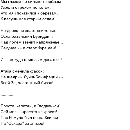
Мы глазом не сильно тверёзым
Узрели с грехом пополам,
Что мяч покатился к берёзам,
К пасущимся старым ослам.
Но древо не знает движенья...
Осла разъяснил Буридан...
Над полем звенит напряженье...
Секунда - - и старт буре дан!
И - - некуда пришлым деваться!
Атака сменила фасон:
Не щедрый Луиш-Бонифаций - -
Злой Зе, элегантный бизон!
.............
Прости, капитан, и "подвиньси".
Сей миг - - красота из красот!
Пас Ромуло был не на Квинси.
На "Оскара" за эпизод!