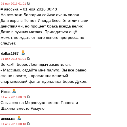
01 ноя 2016 01:01
# авоська » 01 ноя 2016 00:48
Но все-таки Болгария сейчас очень хилая.
Да и веры в По нет. Иногда блеснёт отличными
действиями, но процент брака всегда велик.
Даже в лучших матчах. Пригодиться ещё
может, но ждать от него явного прогресса не
следует.
dallas1987
-
01 ноя 2016 01:01
Во как!!! Борис Леонидыч засветился.
- Массимо, отдайте мне пальто. Вы все равно
его не носите, - просил знаменитый
спартаковский фанат-журналист Борис Духон.
Йося
-
01 ноя 2016 00:59
Согласен на Миранчука вместо Попова и
Шахина вместо Ромуло.
авоська
-
01 ноя 2016 00:48