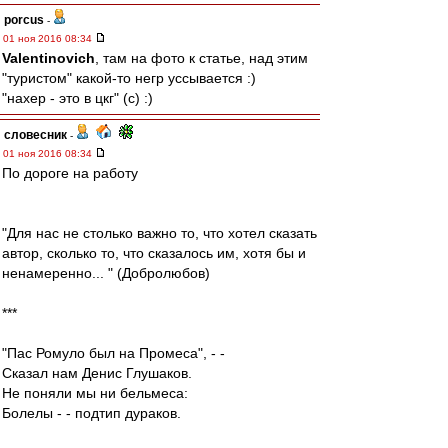
porcus
-
01 ноя 2016 08:34
Valentinovich
, там на фото к статье, над этим
"туристом" какой-то негр уссывается :)
"нахер - это в цкг" (с) :)
словесник
-
01 ноя 2016 08:34
По дороге на работу
"Для нас не столько важно то, что хотел сказать
автор, сколько то, что сказалось им, хотя бы и
ненамеренно... " (Добролюбов)
***
"Пас Ромуло был на Промеса", - -
Сказал нам Денис Глушаков.
Не поняли мы ни бельмеса:
Болелы - - подтип дураков.