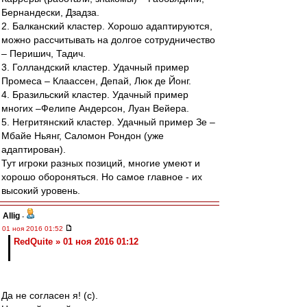
Бернандески, Дзадза.
2. Балканский кластер. Хорошо адаптируются,
можно рассчитывать на долгое сотрудничество
– Перишич, Тадич.
3. Голландский кластер. Удачный пример
Промеса – Клаассен, Депай, Люк де Йонг.
4. Бразильский кластер. Удачный пример
многих –Фелипе Андерсон, Луан Вейера.
5. Негритянский кластер. Удачный пример Зе –
Мбайе Ньянг, Саломон Рондон (уже
адаптирован).
Тут игроки разных позиций, многие умеют и
хорошо обороняться. Но самое главное - их
высокий уровень.
Allig
-
01 ноя 2016 01:52
RedQuite » 01 ноя 2016 01:12
Да не согласен я! (с).