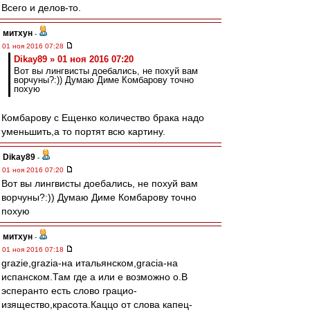
Всего и делов-то.
митхун
-
01 ноя 2016 07:28
Dikay89 » 01 ноя 2016 07:20
Вот вы лингвисты доебались, не похуй вам
ворчуны?:)) Думаю Диме Комбарову точно
похую
Комбарову с Ещенко количество брака надо
уменьшить,а то портят всю картину.
Dikay89
-
01 ноя 2016 07:20
Вот вы лингвисты доебались, не похуй вам
ворчуны?:)) Думаю Диме Комбарову точно
похую
митхун
-
01 ноя 2016 07:18
grazie,grazia-на итальянском,gracia-на
испанском.Там где а или е возможно о.В
эсперанто есть слово грацио-
изящество,красота.Каццо от слова капец-