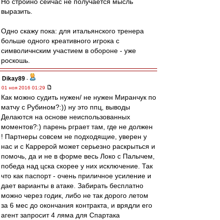
Но стройно сейчас не получается мысль
выразить.
Одно скажу пока: для итальянского тренера
больше одного креативного игрока с
символичнским участием в обороне - уже
роскошь.
Dikay89
-
01 ноя 2016 01:29
Как можно судить нужен/ не нужен Миранчук по
матчу с Рубином?:)) ну это ппц, выводы
Делаются на основе неиспользованных
моментов?:) парень рграет там, где не должен
! Партнеры совсем не подходящие, уверен у
нас и с Каррерой может серьезно раскрыться и
помочь, да и не в форме весь Локо с Палычем,
победа над цска скорее у них исключение. Так
что как паспорт - очень приличное усиление и
дает варианты в атаке. Забирать бесплатно
можно через годик, либо не так дорого летом
за 6 мес до окончания контракта, и врядли его
агент запросит 4 ляма для Спартака