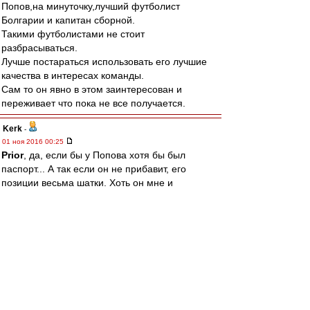
Попов,на минуточку,лучший футболист
Болгарии и капитан сборной.
Такими футболистами не стоит
разбрасываться.
Лучше постараться использовать его лучшие
качества в интересах команды.
Сам то он явно в этом заинтересован и
переживает что пока не все получается.
Kerk
-
01 ноя 2016 00:25
Prior
, да, если бы у Попова хотя бы был
паспорт... А так если он не прибавит, его
позиции весьма шатки. Хоть он мне и
симпатичен. Но тут дилема. Если вместо
Попова придет космонавт, то Жано придется
сложно. Для команды это хорошо, но захочет
ли он опять сидеть на лавке... Но если Попов
благодаря Каррере прибавит, то Жано все
равно придется сложно. Короче, замкнутый
круг :)
Allig
-