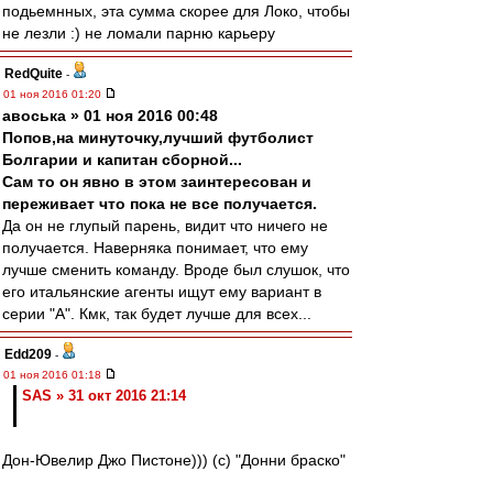
подьемнных, эта сумма скорее для Локо, чтобы
не лезли :) не ломали парню карьеру
RedQuite
-
01 ноя 2016 01:20
авоська » 01 ноя 2016 00:48
Попов,на минуточку,лучший футболист
Болгарии и капитан сборной...
Сам то он явно в этом заинтересован и
переживает что пока не все получается.
Да он не глупый парень, видит что ничего не
получается. Наверняка понимает, что ему
лучше сменить команду. Вроде был слушок, что
его итальянские агенты ищут ему вариант в
серии "А". Кмк, так будет лучше для всех...
Edd209
-
01 ноя 2016 01:18
SAS » 31 окт 2016 21:14
Дон-Ювелир Джо Пистоне))) (с) "Донни браско"