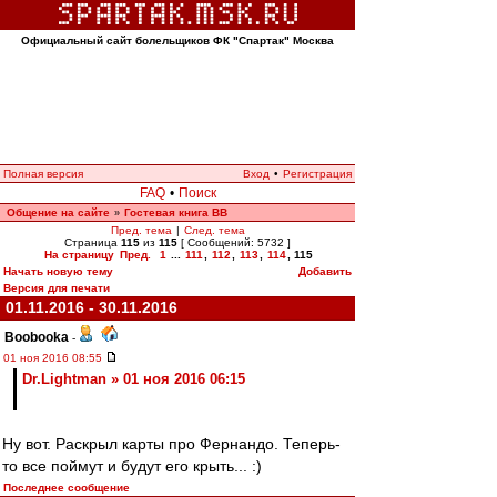
Официальный сайт болельщиков ФК "Спартак" Москва
Полная версия
Вход
•
Регистрация
FAQ
•
Поиск
Общение на сайте
Гостевая книга ВВ
»
Пред. тема
|
След. тема
Страница
115
из
115
[ Сообщений: 5732 ]
На страницу
Пред.
1
...
111
,
112
,
113
,
114
,
115
Начать новую тему
Добавить
Версия для печати
01.11.2016 - 30.11.2016
Boobooka
-
01 ноя 2016 08:55
Dr.Lightman » 01 ноя 2016 06:15
Ну вот. Раскрыл карты про Фернандо. Теперь-
то все поймут и будут его крыть... :)
Последнее сообщение