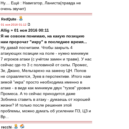
Ну.... Ещё : Навигатор, Ланиста(правда не
очень звучит)
RedQuite
-
01 ноя 2016 01:12
Allig » 01 ноя 2016 00:11
Я не совсем понимаю, на какую позицию
нам пророчат "икру" в последнее время...
Ну давай посчитаем. Чтобы закрыть 4
атакующих позиции на поле - нужно минимум
7 игроков атаки (с учётом замен и травм). У нас
сейчас где-то 3 с половиной от силы. Промес,
Зе, Джано, Мельгарехо на замену ЦН. Попов
не справляется, Зуев в перспективе. Итого нам
зимой "икра" просто необходима именно в
атаке - в виде как минимум двух "тузов" уровня
Промеса. А то сейчас приходится даже
Зобнина ставить в атаку - думаешь от хорошей
жизни? И только после решения этой
проблемы, можно думать об усилении ПЗ, ЦЗ и
Вр...
recchi
-