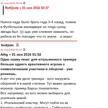
01 ноя 2016 05:34
RedQuite » 01 ноя 2016 02:37
Ньянга надо было брать года 3-4 назад, помню
в Футбольном менеджере он тогда супер
звезда был :))) щас уже сложнее заманить, но
ребята из fm manager что-то знали... и знают
RedQuite
-
01 ноя 2016 02:37
Allig » 01 ноя 2016 01:52
Одно скажу пока: для итальянского тренера
больше одного креативного игрока с
символичнским участием в обороне - уже
роскошь.
А вот это уже дело тренера - кого нагрузить
обороной и в какой степени. Тут важен уровень
игроков, пример Барсы показателен.
Вот, например, из кого можно выбирать для
усиления зимой:
1. Итальянский кластер. Могут пойти из-за
Карреры (работали, знакомы) – Габбьядини,