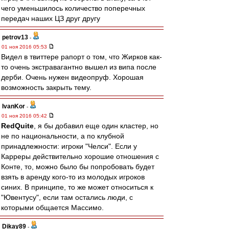
чего уменьшилось количество поперечных
передач наших ЦЗ друг другу
petrov13
-
01 ноя 2016 05:53
Видел в твиттере рапорт о том, что Жирков как-
то очень экстравагантно вышел из випа после
дерби. Очень нужен видеопруф. Хорошая
возможность закрыть тему.
IvanKor
-
01 ноя 2016 05:42
RedQuite
, я бы добавил еще один кластер, но
не по национальности, а по клубной
принадлежности: игроки "Челси". Если у
Карреры действительно хорошие отношения с
Конте, то, можно было бы попробовать будет
взять в аренду кого-то из молодых игроков
синих. В принципе, то же может относиться к
"Ювентусу", если там остались люди, с
которыми общается Массимо.
Dikay89
-