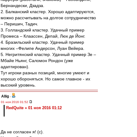
Бернандески, Дзадза.
2. Балканский кластер. Хорошо адаптируются,
можно рассчитывать на долгое сотрудничество
– Перишич, Тадич.
3. Голландский кластер. Удачный пример
Промеса – Клаассен, Депай, Люк де Йонг.
4. Бразильский кластер. Удачный пример
многих –Фелипе Андерсон, Луан Вейера.
5. Негритянский кластер. Удачный пример Зе –
Мбайе Ньянг, Саломон Рондон (уже
адаптирован).
Тут игроки разных позиций, многие умеют и
хорошо обороняться. Но самое главное - их
высокий уровень.
Allig
-
01 ноя 2016 01:52
RedQuite » 01 ноя 2016 01:12
Да не согласен я! (с).