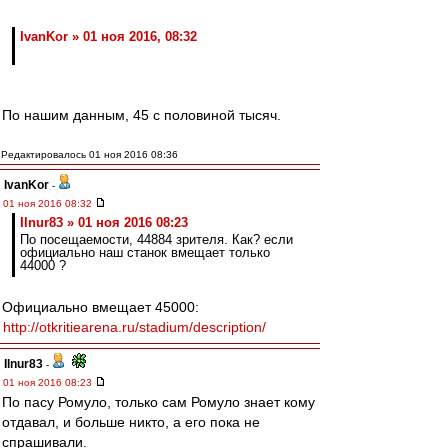
IvanKor » 01 ноя 2016, 08:32
По нашим данным, 45 с половиной тысяч.
Редактировалось 01 ноя 2016 08:36
IvanKor
-
01 ноя 2016 08:32
Ilnur83 » 01 ноя 2016 08:23
По посещаемости, 44884 зрителя. Как? если
официально наш станок вмещает только
44000 ?
Официально вмещает 45000:
http://otkritiearena.ru/stadium/description/
Ilnur83
-
01 ноя 2016 08:23
По пасу Ромуло, только сам Ромуло знает кому
отдавал, и больше никто, а его пока не
спрашивали.