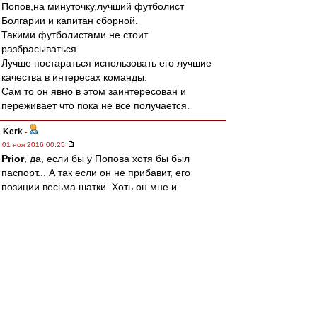
Попов,на минуточку,лучший футболист
Болгарии и капитан сборной.
Такими футболистами не стоит
разбрасываться.
Лучше постараться использовать его лучшие
качества в интересах команды.
Сам то он явно в этом заинтересован и
переживает что пока не все получается.
Kerk
-
01 ноя 2016 00:25
Prior
, да, если бы у Попова хотя бы был
паспорт... А так если он не прибавит, его
позиции весьма шатки. Хоть он мне и
симпатичен. Но тут дилема. Если вместо
Попова придет космонавт, то Жано придется
сложно. Для команды это хорошо, но захочет
ли он опять сидеть на лавке... Но если Попов
благодаря Каррере прибавит, то Жано все
равно придется сложно. Короче, замкнутый
круг :)
Allig
-