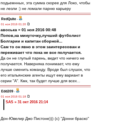
подьемнных, эта сумма скорее для Локо, чтобы
не лезли :) не ломали парню карьеру
RedQuite
-
01 ноя 2016 01:20
авоська » 01 ноя 2016 00:48
Попов,на минуточку,лучший футболист
Болгарии и капитан сборной...
Сам то он явно в этом заинтересован и
переживает что пока не все получается.
Да он не глупый парень, видит что ничего не
получается. Наверняка понимает, что ему
лучше сменить команду. Вроде был слушок, что
его итальянские агенты ищут ему вариант в
серии "А". Кмк, так будет лучше для всех...
Edd209
-
01 ноя 2016 01:18
SAS » 31 окт 2016 21:14
Дон-Ювелир Джо Пистоне))) (с) "Донни браско"