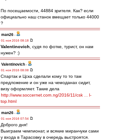
По посещаемости, 44884 зрителя. Как? если
официально наш станок вмещает только 44000
?
man26
-
01 ноя 2016 08:18
Valentinovich
, судя по фотке, турист, он нам
нужен? :)
Valentinovich
-
01 ноя 2016 08:08
Спартак и Цска сделали кому то то там
предложение и он уже на чемоданах сидит,
визу оформляет. Такие дела
http://www.soccernet.com.ng/2016/11/csk ... l-
top.html
man26
-
01 ноя 2016 07:54
Доброго дня!
Выиграем чемпионат, и всякие миранчуки сами
у входа в Тарасовку в очередь выстроятся.