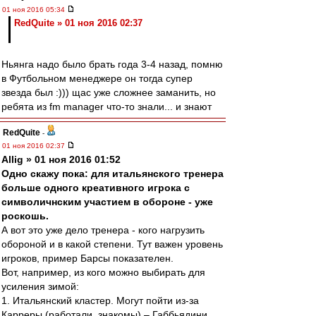
01 ноя 2016 05:34
RedQuite » 01 ноя 2016 02:37
Ньянга надо было брать года 3-4 назад, помню
в Футбольном менеджере он тогда супер
звезда был :))) щас уже сложнее заманить, но
ребята из fm manager что-то знали... и знают
RedQuite
-
01 ноя 2016 02:37
Allig » 01 ноя 2016 01:52
Одно скажу пока: для итальянского тренера
больше одного креативного игрока с
символичнским участием в обороне - уже
роскошь.
А вот это уже дело тренера - кого нагрузить
обороной и в какой степени. Тут важен уровень
игроков, пример Барсы показателен.
Вот, например, из кого можно выбирать для
усиления зимой:
1. Итальянский кластер. Могут пойти из-за
Карреры (работали, знакомы) – Габбьядини,