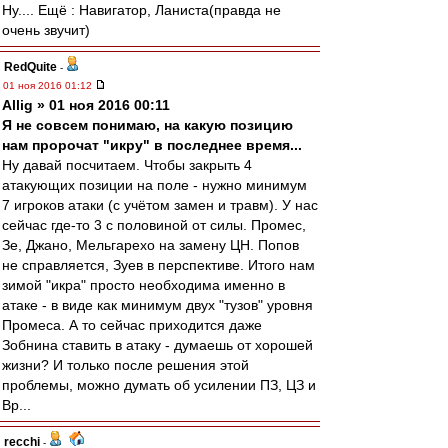
Ну.... Ещё : Навигатор, Ланиста(правда не
очень звучит)
RedQuite
-
01 ноя 2016 01:12
Allig » 01 ноя 2016 00:11
Я не совсем понимаю, на какую позицию
нам пророчат "икру" в последнее время...
Ну давай посчитаем. Чтобы закрыть 4
атакующих позиции на поле - нужно минимум
7 игроков атаки (с учётом замен и травм). У нас
сейчас где-то 3 с половиной от силы. Промес,
Зе, Джано, Мельгарехо на замену ЦН. Попов
не справляется, Зуев в перспективе. Итого нам
зимой "икра" просто необходима именно в
атаке - в виде как минимум двух "тузов" уровня
Промеса. А то сейчас приходится даже
Зобнина ставить в атаку - думаешь от хорошей
жизни? И только после решения этой
проблемы, можно думать об усилении ПЗ, ЦЗ и
Вр...
recchi
-