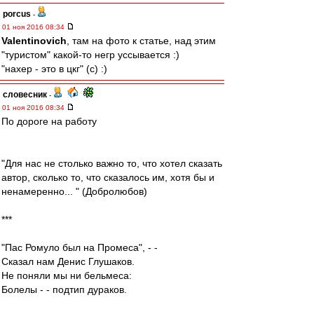
porcus
-
01 ноя 2016 08:34
Valentinovich
, там на фото к статье, над этим
"туристом" какой-то негр уссывается :)
"нахер - это в цкг" (с) :)
словесник
-
01 ноя 2016 08:34
По дороге на работу
"Для нас не столько важно то, что хотел сказать
автор, сколько то, что сказалось им, хотя бы и
ненамеренно... " (Добролюбов)
***
"Пас Ромуло был на Промеса", - -
Сказал нам Денис Глушаков.
Не поняли мы ни бельмеса:
Болелы - - подтип дураков.