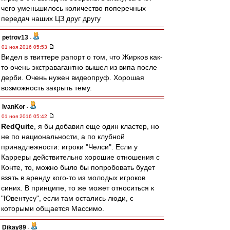
чего уменьшилось количество поперечных
передач наших ЦЗ друг другу
petrov13
-
01 ноя 2016 05:53
Видел в твиттере рапорт о том, что Жирков как-
то очень экстравагантно вышел из випа после
дерби. Очень нужен видеопруф. Хорошая
возможность закрыть тему.
IvanKor
-
01 ноя 2016 05:42
RedQuite
, я бы добавил еще один кластер, но
не по национальности, а по клубной
принадлежности: игроки "Челси". Если у
Карреры действительно хорошие отношения с
Конте, то, можно было бы попробовать будет
взять в аренду кого-то из молодых игроков
синих. В принципе, то же может относиться к
"Ювентусу", если там остались люди, с
которыми общается Массимо.
Dikay89
-