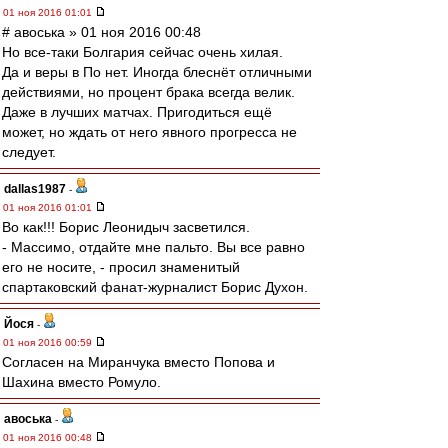
01 ноя 2016 01:01
# авоська » 01 ноя 2016 00:48
Но все-таки Болгария сейчас очень хилая.
Да и веры в По нет. Иногда блеснёт отличными
действиями, но процент брака всегда велик.
Даже в лучших матчах. Пригодиться ещё
может, но ждать от него явного прогресса не
следует.
dallas1987
-
01 ноя 2016 01:01
Во как!!! Борис Леонидыч засветился.
- Массимо, отдайте мне пальто. Вы все равно
его не носите, - просил знаменитый
спартаковский фанат-журналист Борис Духон.
Йося
-
01 ноя 2016 00:59
Согласен на Миранчука вместо Попова и
Шахина вместо Ромуло.
авоська
-
01 ноя 2016 00:48