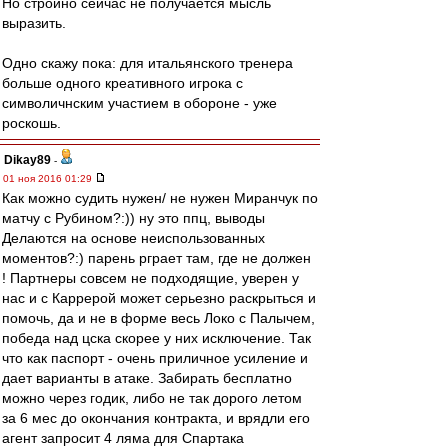
Но стройно сейчас не получается мысль
выразить.
Одно скажу пока: для итальянского тренера
больше одного креативного игрока с
символичнским участием в обороне - уже
роскошь.
Dikay89
-
01 ноя 2016 01:29
Как можно судить нужен/ не нужен Миранчук по
матчу с Рубином?:)) ну это ппц, выводы
Делаются на основе неиспользованных
моментов?:) парень рграет там, где не должен
! Партнеры совсем не подходящие, уверен у
нас и с Каррерой может серьезно раскрыться и
помочь, да и не в форме весь Локо с Палычем,
победа над цска скорее у них исключение. Так
что как паспорт - очень приличное усиление и
дает варианты в атаке. Забирать бесплатно
можно через годик, либо не так дорого летом
за 6 мес до окончания контракта, и врядли его
агент запросит 4 ляма для Спартака