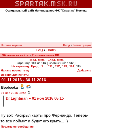
Официальный сайт болельщиков ФК "Спартак" Москва
Полная версия
Вход
•
Регистрация
FAQ
•
Поиск
Общение на сайте
Гостевая книга ВВ
»
Пред. тема
|
След. тема
Страница
115
из
115
[ Сообщений: 5732 ]
На страницу
Пред.
1
...
111
,
112
,
113
,
114
,
115
Начать новую тему
Добавить
Версия для печати
01.11.2016 - 30.11.2016
Boobooka
-
01 ноя 2016 08:55
Dr.Lightman » 01 ноя 2016 06:15
Ну вот. Раскрыл карты про Фернандо. Теперь-
то все поймут и будут его крыть... :)
Последнее сообщение