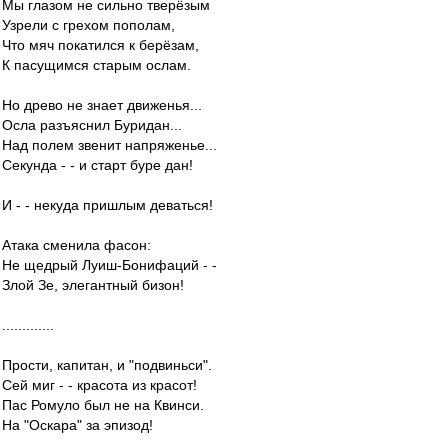
Мы глазом не сильно тверёзым
Узрели с грехом пополам,
Что мяч покатился к берёзам,
К пасущимся старым ослам.
Но древо не знает движенья...
Осла разъяснил Буридан...
Над полем звенит напряженье...
Секунда - - и старт буре дан!
И - - некуда пришлым деваться!
Атака сменила фасон:
Не щедрый Луиш-Бонифаций - -
Злой Зе, элегантный бизон!
.............
Прости, капитан, и "подвиньси".
Сей миг - - красота из красот!
Пас Ромуло был не на Квинси.
На "Оскара" за эпизод!