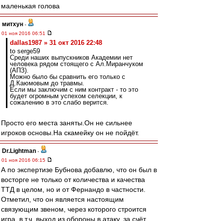
маленькая голова
митхун
-
01 ноя 2016 06:51
dallas1987 » 31 окт 2016 22:48
to serge59
Среди наших выпускников Академии нет
человека рядом стоящего с Ал.Миранчуком
(АПЗ).
Можно было бы сравнить его только с
Д.Каюмовым до травмы.
Если мы заключим с ним контракт - то это
будет огромным успехом селекции, к
сожалению в это слабо верится.
Просто его места заняты.Он не сильнее
игроков основы.На скамейку он не пойдёт.
Dr.Lightman
-
01 ноя 2016 06:15
А по экспертизе Бубнова добавлю, что он был в
восторге не только от количества и качества
ТТД в целом, но и от Фернандо в частности.
Отметил, что он является настоящим
связующим звеном, через которого строится
игра, в т.ч. выход из обороны в атаку, за счёт