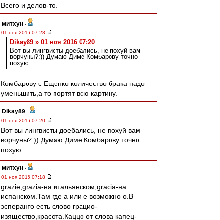
Всего и делов-то.
митхун
-
01 ноя 2016 07:28
Dikay89 » 01 ноя 2016 07:20
Вот вы лингвисты доебались, не похуй вам
ворчуны?:)) Думаю Диме Комбарову точно
похую
Комбарову с Ещенко количество брака надо
уменьшить,а то портят всю картину.
Dikay89
-
01 ноя 2016 07:20
Вот вы лингвисты доебались, не похуй вам
ворчуны?:)) Думаю Диме Комбарову точно
похую
митхун
-
01 ноя 2016 07:18
grazie,grazia-на итальянском,gracia-на
испанском.Там где а или е возможно о.В
эсперанто есть слово грацио-
изящество,красота.Каццо от слова капец-