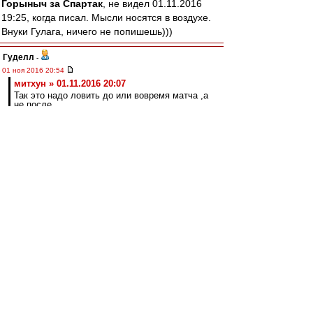
Горыныч за Спартак
, не видел 01.11.2016
19:25, когда писал. Мысли носятся в воздухе.
Внуки Гулага, ничего не попишешь)))
Гуделл
-
01 ноя 2016 20:54
митхун » 01.11.2016 20:07
Так это надо ловить до или вовремя матча ,а
не после.
Не факт. И после можно. Я отдаю себе отчет в
сложностях. И тем не менее, было бы
желание. Найти "редиску, которая сдаст при
первом же шухере", устроить этот самый
шухер, выявить слабое звено, получить от него
признательные показания в обмен на кучу
преференций, и дело в шляпе. Повторяю,
можно этим заниматься. Надо только захотеть.
Основная проблема как раз мне видится в том,
что не хотят
Olddima
-
01 ноя 2016 20:44
Земля пухом.