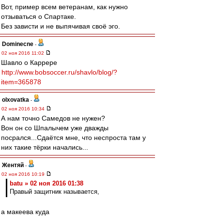
Вот, пример всем ветеранам, как нужно
отзываться о Спартаке.
Без зависти и не выпячивая своё эго.
Dominecne
-
02 ноя 2016 11:02
Шавло о Каррере
http://www.bobsoccer.ru/shavlo/blog/?
item=365878
olxovatka
-
02 ноя 2016 10:34
А нам точно Самедов не нужен?
Вон он со Шпалычем уже дважды
посрался...Сдаётся мне, что неспроста там у
них такие тёрки начались...
Жентяй
-
02 ноя 2016 10:19
batu » 02 ноя 2016 01:38
Правый защитник называется,
а макеева куда