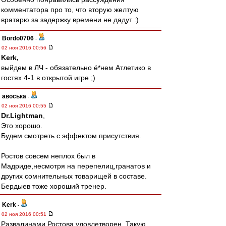
комментатора про то, что вторую желтую
вратарю за задержку времени не дадут :)
Bordo0706
-
02 ноя 2016 00:56
Kerk,
выйдем в ЛЧ - обязательно ё*нем Атлетико в
гостях 4-1 в открытой игре ;)
авоська
-
02 ноя 2016 00:55
Dr.Lightman
,
Это хорошо.
Будем смотреть с эффектом присутствия.
Ростов совсем неплох был в
Мадриде,несмотря на перепелиц,гранатов и
других сомнительных товарищей в составе.
Бердыев тоже хороший тренер.
Kerk
-
02 ноя 2016 00:51
Развалинами Ростова удовлетворен. Такую