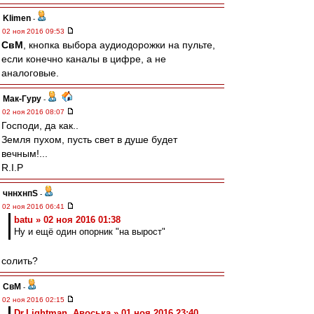
Klimen
-
02 ноя 2016 09:53
СвМ
, кнопка выбора аудиодорожки на пульте,
если конечно каналы в цифре, а не
аналоговые.
Мак-Гуру
-
02 ноя 2016 08:07
Господи, да как..
Земля пухом, пусть свет в душе будет
вечным!...
R.I.P
чннхнпS
-
02 ноя 2016 06:41
batu » 02 ноя 2016 01:38
Ну и ещё один опорник "на вырост"
солить?
СвМ
-
02 ноя 2016 02:15
Dr.Lightman, Авоська » 01 ноя 2016 23:40