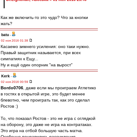
Как же включить-то это чудо? Что за кнопки
жать?
batu
-
02 ноя 2016 01:38
Касаемо зимнего усиления: оно таки нужно.
Правый защитник называется, при всех
симпатиях к Ещу...
Ну и ещё один опорник "на вырост"
Kerk
-
02 ноя 2016 00:59
Bordo0706
, даже если мы проиграем Атлетико
в гостях в открытой игре, это будет менее
блевотно, чем проиграть так, как это сделал
Ростов :)
То, что показал Ростов - это не игра с оглядкой
на оборону, это даже не игра на контратаках.
Это игра на отбой большую часть матча.
Особенно понравились рассуждения