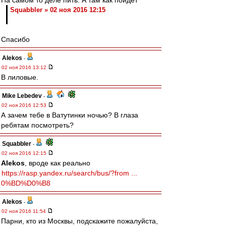
На самом то деле пить. А там как пойдет
Squabbler » 02 ноя 2016 12:15
Спасибо
Alekos
-
02 ноя 2016 13:12
В лиловые.
Mike Lebedev
-
02 ноя 2016 12:53
А зачем тебе в Ватутинки ночью? В глаза
ребятам посмотреть?
Squabbler
-
02 ноя 2016 12:15
Alekos
, вроде как реально
https://rasp.yandex.ru/search/bus/?from ...
0%BD%D0%B8
Alekos
-
02 ноя 2016 11:54
Парни, кто из Москвы, подскажите пожалуйста,