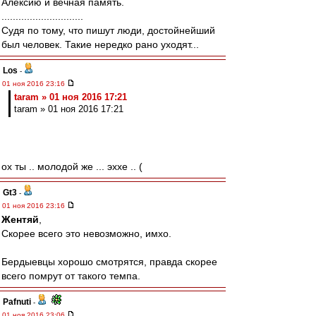
Алексию и вечная память.
.............................
Судя по тому, что пишут люди, достойнейший
был человек. Такие нередко рано уходят...
Los
-
01 ноя 2016 23:16
taram » 01 ноя 2016 17:21
taram » 01 ноя 2016 17:21
ох ты .. молодой же ... эххе .. (
Gt3
-
01 ноя 2016 23:16
Жентяй
,
Скорее всего это невозможно, имхо.
Бердыевцы хорошо смотрятся, правда скорее
всего помрут от такого темпа.
Pafnuti
-
01 ноя 2016 23:06