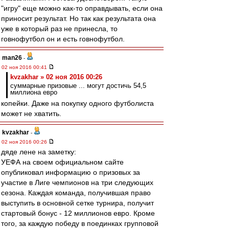
"игру" еще можно как-то оправдывать, если она
приносит результат. Но так как результата она
уже в который раз не принесла, то
говнофутбол он и есть говнофутбол.
man26
-
02 ноя 2016 00:41
kvzakhar » 02 ноя 2016 00:26
суммарные призовые ... могут достичь 54,5
миллиона евро
копейки. Даже на покупку одного футболиста
может не хватить.
kvzakhar
-
02 ноя 2016 00:26
дяде лене на заметку:
УЕФА на своем официальном сайте
опубликовал информацию о призовых за
участие в Лиге чемпионов на три следующих
сезона. Каждая команда, получившая право
выступить в основной сетке турнира, получит
стартовый бонус - 12 миллионов евро. Кроме
того, за каждую победу в поединках групповой