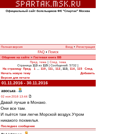
Официальный сайт болельщиков ФК "Спартак" Москва
Полная версия
Вход
•
Регистрация
FAQ
•
Поиск
Общение на сайте
Гостевая книга ВВ
»
Пред. тема
|
След. тема
Страница
113
из
115
[ Сообщений: 5732 ]
На страницу
Пред.
1
...
110
,
111
,
112
,
113
,
114
,
115
След.
Начать новую тему
Добавить
Версия для печати
01.11.2016 - 30.11.2016
авоська
-
02 ноя 2016 13:44
Давай лучше в Монако.
Они все там.
И пьётся там легче.Морской воздух.Утром
никакого похмелья.
Последнее сообщение