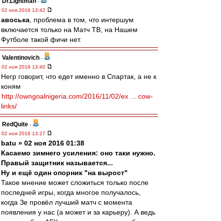
Dr.Lightman
-
02 ноя 2016 13:42
авоська
, проблема в том, что интершум
включается только на Матч ТВ, на Нашем
Футболе такой фичи нет.
Valentinovich
-
02 ноя 2016 13:40
Негр говорит, что едет именно в Спартак, а не к
коням
http://owngoalnigeria.com/2016/11/02/ex ... cow-
links/
RedQuite
-
02 ноя 2016 13:27
batu » 02 ноя 2016 01:38
Касаемо зимнего усиления: оно таки нужно.
Правый защитник называется...
Ну и ещё один опорник "на вырост"
Такое мнение может сложиться только после
последней игры, когда многое получалось,
когда Зе провёл лучший матч с момента
появления у нас (а может и за карьеру). А ведь