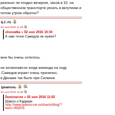
реально ли поздно вечером, часов в 10, на
общественном транспорте уехать в ватутинки и
потом утром обратно?
Б.Г.-74
-
02 ноя 2016 11:40
olxovatka » 02 ноя 2016 10:34
А нам точно Самедов не нужен?
мне бы очень хотелось.
не космонавт,но когда команда на ходу
,Самедов играет очень прилично..
в Динаме так было при Силкине.
Ценитель
-
02 ноя 2016 11:06
Dominecne » 02 ноя 2016 11:02
Шавло о Каррере
http://www.bobsoccer.ru/shavlo/blog/?
item=365878