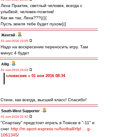
Леха Практик, светлый человек, всегда с
улыбкой, человек-позитив!
Как же так, Леха???((((
Пусть земля тебе будет пухом(((
Жентяй
-
01 ноя 2016 23:05
Надо на воскресение переносить игру. Там
минус 4 будет
Allig
-
01 ноя 2016 23:03
словесник » 01 ноя 2016 08:34
Стихи, как всегда, высший класс! Спасибо!
South-West Supporter
-
01 ноя 2016 22:52
"Спартаку" предстоит играть в Томске в "-11" и
снег
http://m.sport-express.ru/football/rfpl ... g-
1061345/