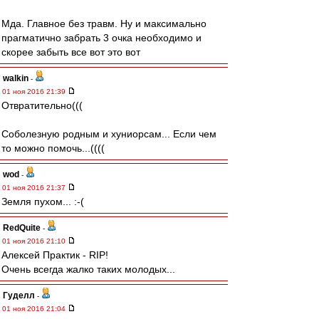
Мда. Главное без травм. Ну и максимально
прагматично забрать 3 очка необходимо и
скорее забыть все вот это вот
walkin
-
01 ноя 2016 21:39
Отвратительно(((
Соболезную родным и хуниорсам... Если чем
то можно помочь...((((
wod
-
01 ноя 2016 21:37
Земля пухом... :-(
RedQuite
-
01 ноя 2016 21:10
Алексей Практик - RIP!
Очень всегда жалко таких молодых...
Гуделл
-
01 ноя 2016 21:04