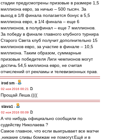
стадии предусмотрены призовые в размере 1,5
миллиона евро, за ничью – 500 тысяч. За
выход в 1/8 финала полагается бонус в 5,5
миллиона евро, в 1/4 финала – еще 6
миллионов, в полуфинал – еще 7 миллионов.
За победу в финале главного клубного турнира
Старого Света клуб получит дополнительно 15
миллионов евро, за участие в финале – 10,5
миллиона. Таким образом, суммарные
призовые победителя Лиги чемпионов могут
достичь 54,5 миллиона евро, не считая
отчислений от рекламы и телевизионных прав.
irod sm
-
02 ноя 2016 00:21
Прощай Леша.((((
slava1
-
02 ноя 2016 00:09
А что нибудь официально сообщили по
судейству Николаева ?
Самое главное, что если выигрывает все матчи
,никакие сливы бомжам не помогут.Ещё и в