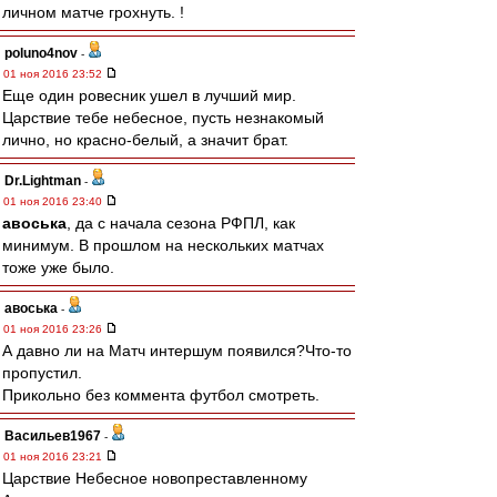
личном матче грохнуть. !
poluno4nov
-
01 ноя 2016 23:52
Еще один ровесник ушел в лучший мир.
Царствие тебе небесное, пусть незнакомый
лично, но красно-белый, а значит брат.
Dr.Lightman
-
01 ноя 2016 23:40
авоська
, да с начала сезона РФПЛ, как
минимум. В прошлом на нескольких матчах
тоже уже было.
авоська
-
01 ноя 2016 23:26
А давно ли на Матч интершум появился?Что-то
пропустил.
Прикольно без коммента футбол смотреть.
Васильев1967
-
01 ноя 2016 23:21
Царствие Небесное новопреставленному