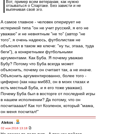
Вот, пример всем ветеранам, как нужно
отзываться о Спартаке. Без зависти и не
выпячивая своё эго.
А самое главное - человек оперирует не
истерикой типа "он не учит русский, я его не
уважаю" и не невнятным "не то" (автор "не
того", я очень надеюсь, футболистам не
объяснял в таком же ключе: "ну ты, этааа, туда
беги"), а конкретными футбольными
аргументами. Как Буба. Я почему уважаю
Бубу? Потому что Буба всегда может
объяснить, почему он считает так, а не иначе.
Объяснить аргументированно, более того -
цифирно (как наш миб83, он в моих глазах и
есть местный Буба, и я его тоже уважаю).
Почему Буба был в восторге от последней игры
в нашем исполнении? Да потому, что он
посчитаааал! Как тот Козленок, который "мама,
он меня посчитал!"
Alekos
-
02 ноя 2016 13:18