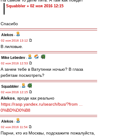
На самом то деле пить. А там как пойдет
Squabbler » 02 ноя 2016 12:15
Спасибо
Alekos
-
02 ноя 2016 13:12
В лиловые.
Mike Lebedev
-
02 ноя 2016 12:53
А зачем тебе в Ватутинки ночью? В глаза
ребятам посмотреть?
Squabbler
-
02 ноя 2016 12:15
Alekos
, вроде как реально
https://rasp.yandex.ru/search/bus/?from ...
0%BD%D0%B8
Alekos
-
02 ноя 2016 11:54
Парни, кто из Москвы, подскажите пожалуйста,