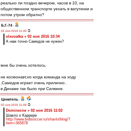
реально ли поздно вечером, часов в 10, на
общественном транспорте уехать в ватутинки и
потом утром обратно?
Б.Г.-74
-
02 ноя 2016 11:40
olxovatka » 02 ноя 2016 10:34
А нам точно Самедов не нужен?
мне бы очень хотелось.
не космонавт,но когда команда на ходу
,Самедов играет очень прилично..
в Динаме так было при Силкине.
Ценитель
-
02 ноя 2016 11:06
Dominecne » 02 ноя 2016 11:02
Шавло о Каррере
http://www.bobsoccer.ru/shavlo/blog/?
item=365878