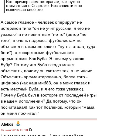
Вот, пример всем ветеранам, как нужно
отзываться о Спартаке. Без зависти и не
выпячивая своё эго.
А самое главное - человек оперирует не
истерикой типа "он не учит русский, я его не
уважаю" и не невнятным "не то" (автор "не
того", я очень надеюсь, футболистам не
объяснял в таком же ключе: "ну ты, этааа, туда
беги"), а конкретными футбольными
аргументами. Как Буба. Я почему уважаю
Бубу? Потому что Буба всегда может
объяснить, почему он считает так, а не иначе.
Объяснить аргументированно, более того -
цифирно (как наш миб83, он в моих глазах и
есть местный Буба, и я его тоже уважаю).
Почему Буба был в восторге от последней игры
в нашем исполнении? Да потому, что он
посчитаааал! Как тот Козленок, который "мама,
он меня посчитал!"
Alekos
-
02 ноя 2016 13:18