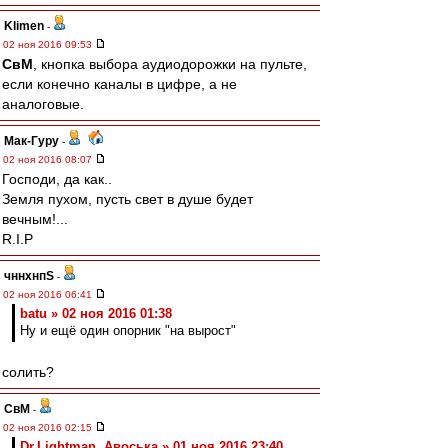
Klimen
-
02 ноя 2016 09:53
СвМ
, кнопка выбора аудиодорожки на пульте,
если конечно каналы в цифре, а не
аналоговые.
Мак-Гуру
-
02 ноя 2016 08:07
Господи, да как..
Земля пухом, пусть свет в душе будет
вечным!...
R.I.P
чннхнпS
-
02 ноя 2016 06:41
batu » 02 ноя 2016 01:38
Ну и ещё один опорник "на вырост"
солить?
СвМ
-
02 ноя 2016 02:15
Dr.Lightman, Авоська » 01 ноя 2016 23:40