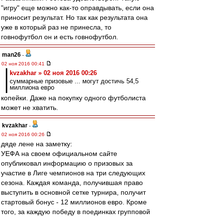
"игру" еще можно как-то оправдывать, если она
приносит результат. Но так как результата она
уже в который раз не принесла, то
говнофутбол он и есть говнофутбол.
man26
-
02 ноя 2016 00:41
kvzakhar » 02 ноя 2016 00:26
суммарные призовые ... могут достичь 54,5
миллиона евро
копейки. Даже на покупку одного футболиста
может не хватить.
kvzakhar
-
02 ноя 2016 00:26
дяде лене на заметку:
УЕФА на своем официальном сайте
опубликовал информацию о призовых за
участие в Лиге чемпионов на три следующих
сезона. Каждая команда, получившая право
выступить в основной сетке турнира, получит
стартовый бонус - 12 миллионов евро. Кроме
того, за каждую победу в поединках групповой