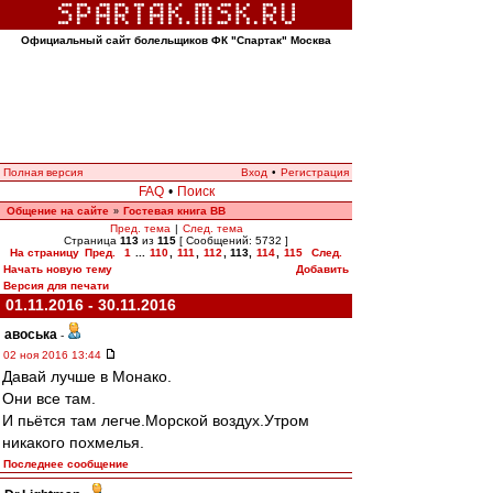
Официальный сайт болельщиков ФК "Спартак" Москва
Полная версия
Вход
•
Регистрация
FAQ
•
Поиск
Общение на сайте
Гостевая книга ВВ
»
Пред. тема
|
След. тема
Страница
113
из
115
[ Сообщений: 5732 ]
На страницу
Пред.
1
...
110
,
111
,
112
,
113
,
114
,
115
След.
Начать новую тему
Добавить
Версия для печати
01.11.2016 - 30.11.2016
авоська
-
02 ноя 2016 13:44
Давай лучше в Монако.
Они все там.
И пьётся там легче.Морской воздух.Утром
никакого похмелья.
Последнее сообщение