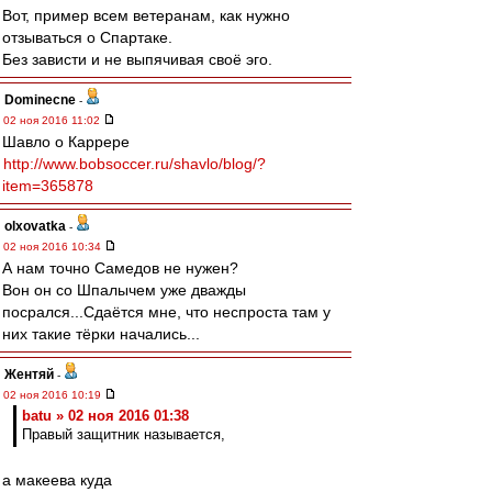
Вот, пример всем ветеранам, как нужно
отзываться о Спартаке.
Без зависти и не выпячивая своё эго.
Dominecne
-
02 ноя 2016 11:02
Шавло о Каррере
http://www.bobsoccer.ru/shavlo/blog/?
item=365878
olxovatka
-
02 ноя 2016 10:34
А нам точно Самедов не нужен?
Вон он со Шпалычем уже дважды
посрался...Сдаётся мне, что неспроста там у
них такие тёрки начались...
Жентяй
-
02 ноя 2016 10:19
batu » 02 ноя 2016 01:38
Правый защитник называется,
а макеева куда