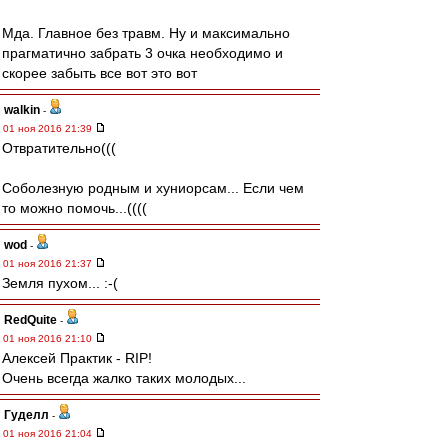
Мда. Главное без травм. Ну и максимально
прагматично забрать 3 очка необходимо и
скорее забыть все вот это вот
walkin
-
01 ноя 2016 21:39
Отвратительно(((
Соболезную родным и хуниорсам... Если чем
то можно помочь...((((
wod
-
01 ноя 2016 21:37
Земля пухом... :-(
RedQuite
-
01 ноя 2016 21:10
Алексей Практик - RIP!
Очень всегда жалко таких молодых...
Гуделл
-
01 ноя 2016 21:04