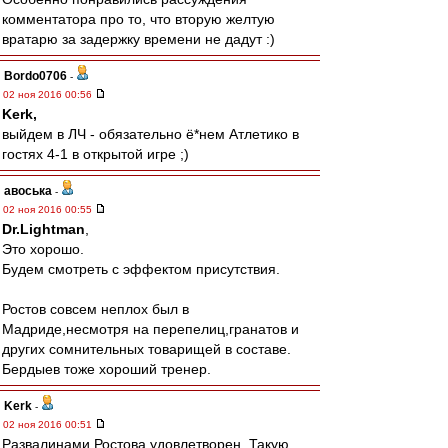
комментатора про то, что вторую желтую
вратарю за задержку времени не дадут :)
Bordo0706
-
02 ноя 2016 00:56
Kerk,
выйдем в ЛЧ - обязательно ё*нем Атлетико в
гостях 4-1 в открытой игре ;)
авоська
-
02 ноя 2016 00:55
Dr.Lightman
,
Это хорошо.
Будем смотреть с эффектом присутствия.
Ростов совсем неплох был в
Мадриде,несмотря на перепелиц,гранатов и
других сомнительных товарищей в составе.
Бердыев тоже хороший тренер.
Kerk
-
02 ноя 2016 00:51
Развалинами Ростова удовлетворен. Такую