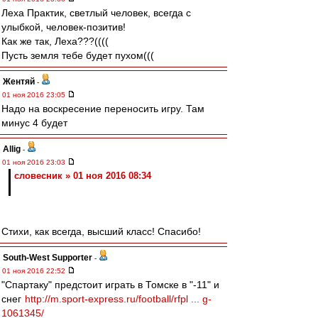
Леха Практик, светлый человек, всегда с
улыбкой, человек-позитив!
Как же так, Леха???((((
Пусть земля тебе будет пухом(((
Жентяй
-
01 ноя 2016 23:05
Надо на воскресение переносить игру. Там
минус 4 будет
Allig
-
01 ноя 2016 23:03
словесник » 01 ноя 2016 08:34
Стихи, как всегда, высший класс! Спасибо!
South-West Supporter
-
01 ноя 2016 22:52
"Спартаку" предстоит играть в Томске в "-11" и
снег
http://m.sport-express.ru/football/rfpl ... g-
1061345/