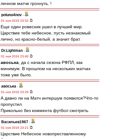
личном матче грохнуть. !
poluno4nov
-
01 ноя 2016 23:52
Еще один ровесник ушел в лучший мир.
Царствие тебе небесное, пусть незнакомый
лично, но красно-белый, а значит брат.
Dr.Lightman
-
01 ноя 2016 23:40
авоська
, да с начала сезона РФПЛ, как
минимум. В прошлом на нескольких матчах
тоже уже было.
авоська
-
01 ноя 2016 23:26
А давно ли на Матч интершум появился?Что-то
пропустил.
Прикольно без коммента футбол смотреть.
Васильев1967
-
01 ноя 2016 23:21
Царствие Небесное новопреставленному