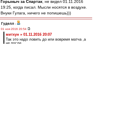
Горыныч за Спартак
, не видел 01.11.2016
19:25, когда писал. Мысли носятся в воздухе.
Внуки Гулага, ничего не попишешь)))
Гуделл
-
01 ноя 2016 20:54
митхун » 01.11.2016 20:07
Так это надо ловить до или вовремя матча ,а
не после.
Не факт. И после можно. Я отдаю себе отчет в
сложностях. И тем не менее, было бы
желание. Найти "редиску, которая сдаст при
первом же шухере", устроить этот самый
шухер, выявить слабое звено, получить от него
признательные показания в обмен на кучу
преференций, и дело в шляпе. Повторяю,
можно этим заниматься. Надо только захотеть.
Основная проблема как раз мне видится в том,
что не хотят
Olddima
-
01 ноя 2016 20:44
Земля пухом.