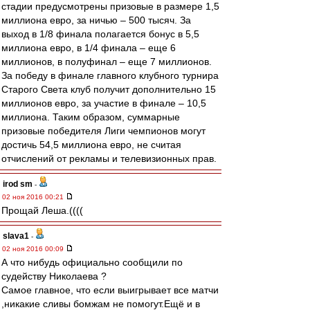
стадии предусмотрены призовые в размере 1,5
миллиона евро, за ничью – 500 тысяч. За
выход в 1/8 финала полагается бонус в 5,5
миллиона евро, в 1/4 финала – еще 6
миллионов, в полуфинал – еще 7 миллионов.
За победу в финале главного клубного турнира
Старого Света клуб получит дополнительно 15
миллионов евро, за участие в финале – 10,5
миллиона. Таким образом, суммарные
призовые победителя Лиги чемпионов могут
достичь 54,5 миллиона евро, не считая
отчислений от рекламы и телевизионных прав.
irod sm
-
02 ноя 2016 00:21
Прощай Леша.((((
slava1
-
02 ноя 2016 00:09
А что нибудь официально сообщили по
судейству Николаева ?
Самое главное, что если выигрывает все матчи
,никакие сливы бомжам не помогут.Ещё и в