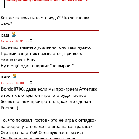
Как же включить-то это чудо? Что за кнопки
жать?
batu
-
02 ноя 2016 01:38
Касаемо зимнего усиления: оно таки нужно.
Правый защитник называется, при всех
симпатиях к Ещу...
Ну и ещё один опорник "на вырост"
Kerk
-
02 ноя 2016 00:59
Bordo0706
, даже если мы проиграем Атлетико
в гостях в открытой игре, это будет менее
блевотно, чем проиграть так, как это сделал
Ростов :)
То, что показал Ростов - это не игра с оглядкой
на оборону, это даже не игра на контратаках.
Это игра на отбой большую часть матча.
Особенно понравились рассуждения