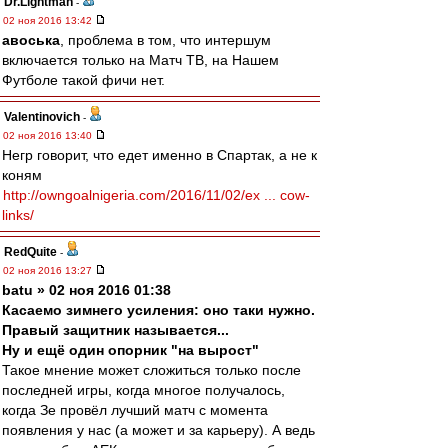
Dr.Lightman
-
02 ноя 2016 13:42
авоська
, проблема в том, что интершум
включается только на Матч ТВ, на Нашем
Футболе такой фичи нет.
Valentinovich
-
02 ноя 2016 13:40
Негр говорит, что едет именно в Спартак, а не к
коням
http://owngoalnigeria.com/2016/11/02/ex ... cow-
links/
RedQuite
-
02 ноя 2016 13:27
batu » 02 ноя 2016 01:38
Касаемо зимнего усиления: оно таки нужно.
Правый защитник называется...
Ну и ещё один опорник "на вырост"
Такое мнение может сложиться только после
последней игры, когда многое получалось,
когда Зе провёл лучший матч с момента
появления у нас (а может и за карьеру). А ведь