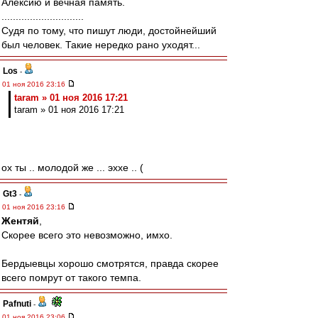
Алексию и вечная память.
.............................
Судя по тому, что пишут люди, достойнейший
был человек. Такие нередко рано уходят...
Los
-
01 ноя 2016 23:16
taram » 01 ноя 2016 17:21
taram » 01 ноя 2016 17:21
ох ты .. молодой же ... эххе .. (
Gt3
-
01 ноя 2016 23:16
Жентяй
,
Скорее всего это невозможно, имхо.
Бердыевцы хорошо смотрятся, правда скорее
всего помрут от такого темпа.
Pafnuti
-
01 ноя 2016 23:06