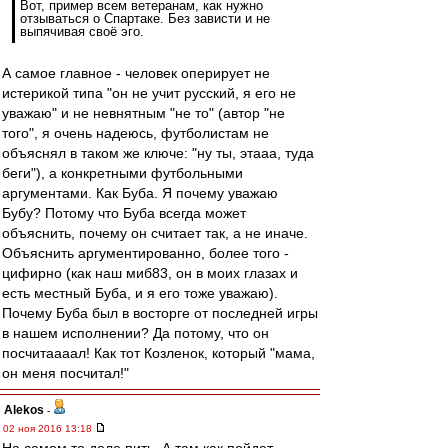
Вот, пример всем ветеранам, как нужно
отзываться о Спартаке. Без зависти и не
выпячивая своё эго.
А самое главное - человек оперирует не
истерикой типа "он не учит русский, я его не
уважаю" и не невнятным "не то" (автор "не
того", я очень надеюсь, футболистам не
объяснял в таком же ключе: "ну ты, этааа, туда
беги"), а конкретными футбольными
аргументами. Как Буба. Я почему уважаю
Бубу? Потому что Буба всегда может
объяснить, почему он считает так, а не иначе.
Объяснить аргументированно, более того -
цифирно (как наш миб83, он в моих глазах и
есть местный Буба, и я его тоже уважаю).
Почему Буба был в восторге от последней игры
в нашем исполнении? Да потому, что он
посчитаааал! Как тот Козленок, который "мама,
он меня посчитал!"
Alekos
-
02 ноя 2016 13:18