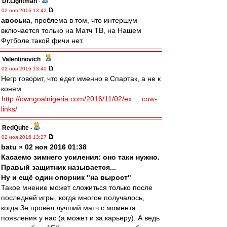
Dr.Lightman
-
02 ноя 2016 13:42
авоська
, проблема в том, что интершум
включается только на Матч ТВ, на Нашем
Футболе такой фичи нет.
Valentinovich
-
02 ноя 2016 13:40
Негр говорит, что едет именно в Спартак, а не к
коням
http://owngoalnigeria.com/2016/11/02/ex ... cow-
links/
RedQuite
-
02 ноя 2016 13:27
batu » 02 ноя 2016 01:38
Касаемо зимнего усиления: оно таки нужно.
Правый защитник называется...
Ну и ещё один опорник "на вырост"
Такое мнение может сложиться только после
последней игры, когда многое получалось,
когда Зе провёл лучший матч с момента
появления у нас (а может и за карьеру). А ведь