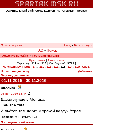
Официальный сайт болельщиков ФК "Спартак" Москва
Полная версия
Вход
•
Регистрация
FAQ
•
Поиск
Общение на сайте
Гостевая книга ВВ
»
Пред. тема
|
След. тема
Страница
113
из
115
[ Сообщений: 5732 ]
На страницу
Пред.
1
...
110
,
111
,
112
,
113
,
114
,
115
След.
Начать новую тему
Добавить
Версия для печати
01.11.2016 - 30.11.2016
авоська
-
02 ноя 2016 13:44
Давай лучше в Монако.
Они все там.
И пьётся там легче.Морской воздух.Утром
никакого похмелья.
Последнее сообщение