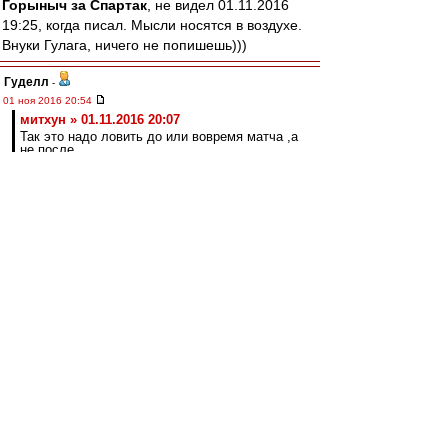
Горыныч за Спартак
, не видел 01.11.2016
19:25, когда писал. Мысли носятся в воздухе.
Внуки Гулага, ничего не попишешь)))
Гуделл
-
01 ноя 2016 20:54
митхун » 01.11.2016 20:07
Так это надо ловить до или вовремя матча ,а
не после.
Не факт. И после можно. Я отдаю себе отчет в
сложностях. И тем не менее, было бы
желание. Найти "редиску, которая сдаст при
первом же шухере", устроить этот самый
шухер, выявить слабое звено, получить от него
признательные показания в обмен на кучу
преференций, и дело в шляпе. Повторяю,
можно этим заниматься. Надо только захотеть.
Основная проблема как раз мне видится в том,
что не хотят
Olddima
-
01 ноя 2016 20:44
Земля пухом.