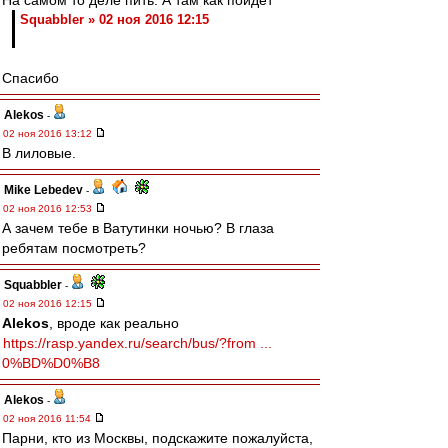
На самом то деле пить. А там как пойдет
Squabbler » 02 ноя 2016 12:15
Спасибо
Alekos
-
02 ноя 2016 13:12
В лиловые.
Mike Lebedev
-
02 ноя 2016 12:53
А зачем тебе в Ватутинки ночью? В глаза
ребятам посмотреть?
Squabbler
-
02 ноя 2016 12:15
Alekos
, вроде как реально
https://rasp.yandex.ru/search/bus/?from ...
0%BD%D0%B8
Alekos
-
02 ноя 2016 11:54
Парни, кто из Москвы, подскажите пожалуйста,