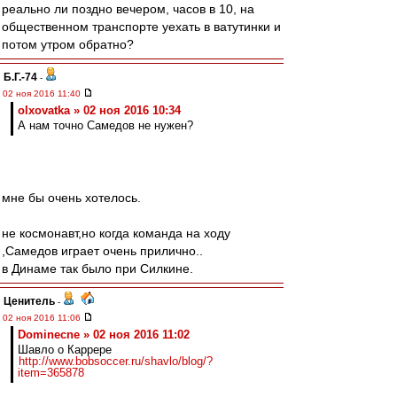
реально ли поздно вечером, часов в 10, на
общественном транспорте уехать в ватутинки и
потом утром обратно?
Б.Г.-74
-
02 ноя 2016 11:40
olxovatka » 02 ноя 2016 10:34
А нам точно Самедов не нужен?
мне бы очень хотелось.
не космонавт,но когда команда на ходу
,Самедов играет очень прилично..
в Динаме так было при Силкине.
Ценитель
-
02 ноя 2016 11:06
Dominecne » 02 ноя 2016 11:02
Шавло о Каррере
http://www.bobsoccer.ru/shavlo/blog/?
item=365878