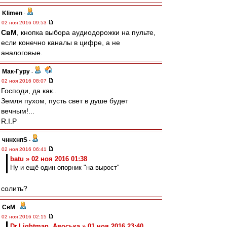
Klimen
-
02 ноя 2016 09:53
СвМ
, кнопка выбора аудиодорожки на пульте,
если конечно каналы в цифре, а не
аналоговые.
Мак-Гуру
-
02 ноя 2016 08:07
Господи, да как..
Земля пухом, пусть свет в душе будет
вечным!...
R.I.P
чннхнпS
-
02 ноя 2016 06:41
batu » 02 ноя 2016 01:38
Ну и ещё один опорник "на вырост"
солить?
СвМ
-
02 ноя 2016 02:15
Dr.Lightman, Авоська » 01 ноя 2016 23:40