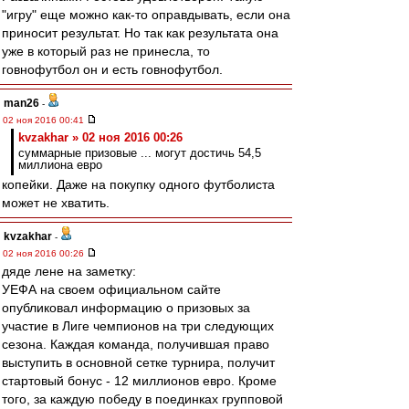
"игру" еще можно как-то оправдывать, если она
приносит результат. Но так как результата она
уже в который раз не принесла, то
говнофутбол он и есть говнофутбол.
man26
-
02 ноя 2016 00:41
kvzakhar » 02 ноя 2016 00:26
суммарные призовые ... могут достичь 54,5
миллиона евро
копейки. Даже на покупку одного футболиста
может не хватить.
kvzakhar
-
02 ноя 2016 00:26
дяде лене на заметку:
УЕФА на своем официальном сайте
опубликовал информацию о призовых за
участие в Лиге чемпионов на три следующих
сезона. Каждая команда, получившая право
выступить в основной сетке турнира, получит
стартовый бонус - 12 миллионов евро. Кроме
того, за каждую победу в поединках групповой