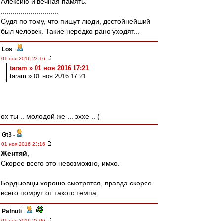
Алексию и вечная память.
.............................
Судя по тому, что пишут люди, достойнейший
был человек. Такие нередко рано уходят...
Los
-
01 ноя 2016 23:16
taram » 01 ноя 2016 17:21
taram » 01 ноя 2016 17:21
ох ты .. молодой же ... эххе .. (
Gt3
-
01 ноя 2016 23:16
Жентяй
,
Скорее всего это невозможно, имхо.
Бердыевцы хорошо смотрятся, правда скорее
всего помрут от такого темпа.
Pafnuti
-
01 ноя 2016 23:06