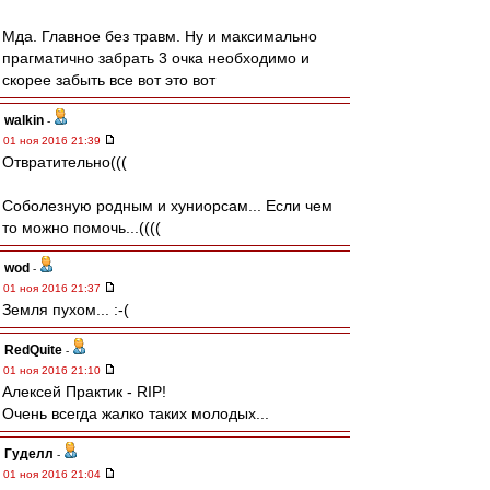
Мда. Главное без травм. Ну и максимально
прагматично забрать 3 очка необходимо и
скорее забыть все вот это вот
walkin
-
01 ноя 2016 21:39
Отвратительно(((
Соболезную родным и хуниорсам... Если чем
то можно помочь...((((
wod
-
01 ноя 2016 21:37
Земля пухом... :-(
RedQuite
-
01 ноя 2016 21:10
Алексей Практик - RIP!
Очень всегда жалко таких молодых...
Гуделл
-
01 ноя 2016 21:04