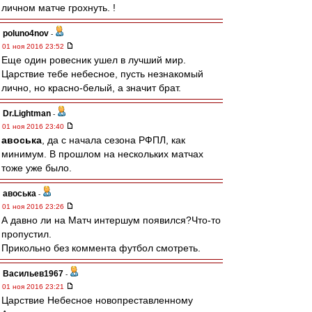
личном матче грохнуть. !
poluno4nov
-
01 ноя 2016 23:52
Еще один ровесник ушел в лучший мир.
Царствие тебе небесное, пусть незнакомый
лично, но красно-белый, а значит брат.
Dr.Lightman
-
01 ноя 2016 23:40
авоська
, да с начала сезона РФПЛ, как
минимум. В прошлом на нескольких матчах
тоже уже было.
авоська
-
01 ноя 2016 23:26
А давно ли на Матч интершум появился?Что-то
пропустил.
Прикольно без коммента футбол смотреть.
Васильев1967
-
01 ноя 2016 23:21
Царствие Небесное новопреставленному