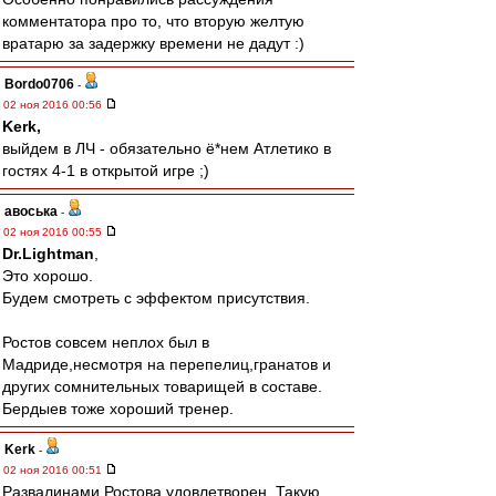
комментатора про то, что вторую желтую
вратарю за задержку времени не дадут :)
Bordo0706
-
02 ноя 2016 00:56
Kerk,
выйдем в ЛЧ - обязательно ё*нем Атлетико в
гостях 4-1 в открытой игре ;)
авоська
-
02 ноя 2016 00:55
Dr.Lightman
,
Это хорошо.
Будем смотреть с эффектом присутствия.
Ростов совсем неплох был в
Мадриде,несмотря на перепелиц,гранатов и
других сомнительных товарищей в составе.
Бердыев тоже хороший тренер.
Kerk
-
02 ноя 2016 00:51
Развалинами Ростова удовлетворен. Такую