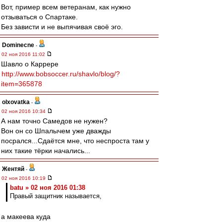
Вот, пример всем ветеранам, как нужно
отзываться о Спартаке.
Без зависти и не выпячивая своё эго.
Dominecne
-
02 ноя 2016 11:02
Шавло о Каррере
http://www.bobsoccer.ru/shavlo/blog/?
item=365878
olxovatka
-
02 ноя 2016 10:34
А нам точно Самедов не нужен?
Вон он со Шпалычем уже дважды
посрался...Сдаётся мне, что неспроста там у
них такие тёрки начались...
Жентяй
-
02 ноя 2016 10:19
batu » 02 ноя 2016 01:38
Правый защитник называется,
а макеева куда