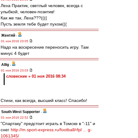
Леха Практик, светлый человек, всегда с
улыбкой, человек-позитив!
Как же так, Леха???((((
Пусть земля тебе будет пухом(((
Жентяй
-
01 ноя 2016 23:05
Надо на воскресение переносить игру. Там
минус 4 будет
Allig
-
01 ноя 2016 23:03
словесник » 01 ноя 2016 08:34
Стихи, как всегда, высший класс! Спасибо!
South-West Supporter
-
01 ноя 2016 22:52
"Спартаку" предстоит играть в Томске в "-11" и
снег
http://m.sport-express.ru/football/rfpl ... g-
1061345/