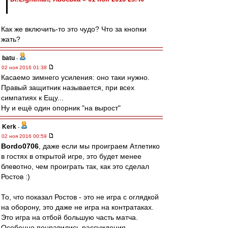
Как же включить-то это чудо? Что за кнопки
жать?
batu
-
02 ноя 2016 01:38
Касаемо зимнего усиления: оно таки нужно.
Правый защитник называется, при всех
симпатиях к Ещу...
Ну и ещё один опорник "на вырост"
Kerk
-
02 ноя 2016 00:59
Bordo0706
, даже если мы проиграем Атлетико
в гостях в открытой игре, это будет менее
блевотно, чем проиграть так, как это сделал
Ростов :)
То, что показал Ростов - это не игра с оглядкой
на оборону, это даже не игра на контратаках.
Это игра на отбой большую часть матча.
Особенно понравились рассуждения