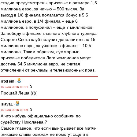
стадии предусмотрены призовые в размере 1,5
миллиона евро, за ничью – 500 тысяч. За
выход в 1/8 финала полагается бонус в 5,5
миллиона евро, в 1/4 финала – еще 6
миллионов, в полуфинал – еще 7 миллионов.
За победу в финале главного клубного турнира
Старого Света клуб получит дополнительно 15
миллионов евро, за участие в финале – 10,5
миллиона. Таким образом, суммарные
призовые победителя Лиги чемпионов могут
достичь 54,5 миллиона евро, не считая
отчислений от рекламы и телевизионных прав.
irod sm
-
02 ноя 2016 00:21
Прощай Леша.((((
slava1
-
02 ноя 2016 00:09
А что нибудь официально сообщили по
судейству Николаева ?
Самое главное, что если выигрывает все матчи
,никакие сливы бомжам не помогут.Ещё и в