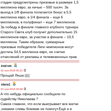
стадии предусмотрены призовые в размере 1,5
миллиона евро, за ничью – 500 тысяч. За
выход в 1/8 финала полагается бонус в 5,5
миллиона евро, в 1/4 финала – еще 6
миллионов, в полуфинал – еще 7 миллионов.
За победу в финале главного клубного турнира
Старого Света клуб получит дополнительно 15
миллионов евро, за участие в финале – 10,5
миллиона. Таким образом, суммарные
призовые победителя Лиги чемпионов могут
достичь 54,5 миллиона евро, не считая
отчислений от рекламы и телевизионных прав.
irod sm
-
02 ноя 2016 00:21
Прощай Леша.((((
slava1
-
02 ноя 2016 00:09
А что нибудь официально сообщили по
судейству Николаева ?
Самое главное, что если выигрывает все матчи
,никакие сливы бомжам не помогут.Ещё и в