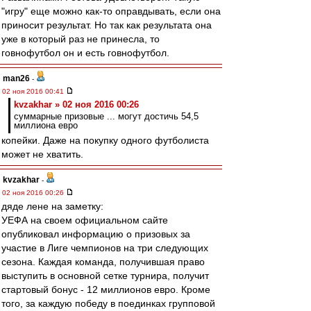
"игру" еще можно как-то оправдывать, если она
приносит результат. Но так как результата она
уже в который раз не принесла, то
говнофутбол он и есть говнофутбол.
man26
-
02 ноя 2016 00:41
kvzakhar » 02 ноя 2016 00:26
суммарные призовые ... могут достичь 54,5
миллиона евро
копейки. Даже на покупку одного футболиста
может не хватить.
kvzakhar
-
02 ноя 2016 00:26
дяде лене на заметку:
УЕФА на своем официальном сайте
опубликовал информацию о призовых за
участие в Лиге чемпионов на три следующих
сезона. Каждая команда, получившая право
выступить в основной сетке турнира, получит
стартовый бонус - 12 миллионов евро. Кроме
того, за каждую победу в поединках групповой