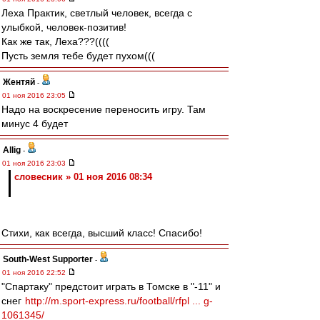
Леха Практик, светлый человек, всегда с
улыбкой, человек-позитив!
Как же так, Леха???((((
Пусть земля тебе будет пухом(((
Жентяй
-
01 ноя 2016 23:05
Надо на воскресение переносить игру. Там
минус 4 будет
Allig
-
01 ноя 2016 23:03
словесник » 01 ноя 2016 08:34
Стихи, как всегда, высший класс! Спасибо!
South-West Supporter
-
01 ноя 2016 22:52
"Спартаку" предстоит играть в Томске в "-11" и
снег
http://m.sport-express.ru/football/rfpl ... g-
1061345/