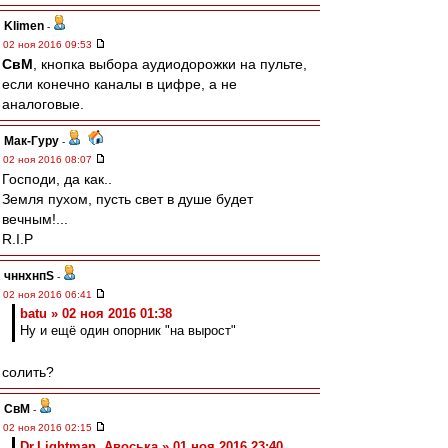
Klimen
-
02 ноя 2016 09:53
СвМ
, кнопка выбора аудиодорожки на пульте,
если конечно каналы в цифре, а не
аналоговые.
Мак-Гуру
-
02 ноя 2016 08:07
Господи, да как..
Земля пухом, пусть свет в душе будет
вечным!...
R.I.P
чннхнпS
-
02 ноя 2016 06:41
batu » 02 ноя 2016 01:38
Ну и ещё один опорник "на вырост"
солить?
СвМ
-
02 ноя 2016 02:15
Dr.Lightman, Авоська » 01 ноя 2016 23:40