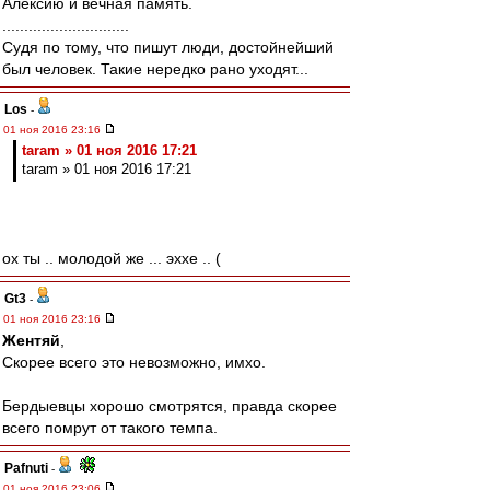
Алексию и вечная память.
.............................
Судя по тому, что пишут люди, достойнейший
был человек. Такие нередко рано уходят...
Los
-
01 ноя 2016 23:16
taram » 01 ноя 2016 17:21
taram » 01 ноя 2016 17:21
ох ты .. молодой же ... эххе .. (
Gt3
-
01 ноя 2016 23:16
Жентяй
,
Скорее всего это невозможно, имхо.
Бердыевцы хорошо смотрятся, правда скорее
всего помрут от такого темпа.
Pafnuti
-
01 ноя 2016 23:06