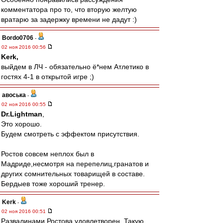
комментатора про то, что вторую желтую
вратарю за задержку времени не дадут :)
Bordo0706
-
02 ноя 2016 00:56
Kerk,
выйдем в ЛЧ - обязательно ё*нем Атлетико в
гостях 4-1 в открытой игре ;)
авоська
-
02 ноя 2016 00:55
Dr.Lightman
,
Это хорошо.
Будем смотреть с эффектом присутствия.
Ростов совсем неплох был в
Мадриде,несмотря на перепелиц,гранатов и
других сомнительных товарищей в составе.
Бердыев тоже хороший тренер.
Kerk
-
02 ноя 2016 00:51
Развалинами Ростова удовлетворен. Такую