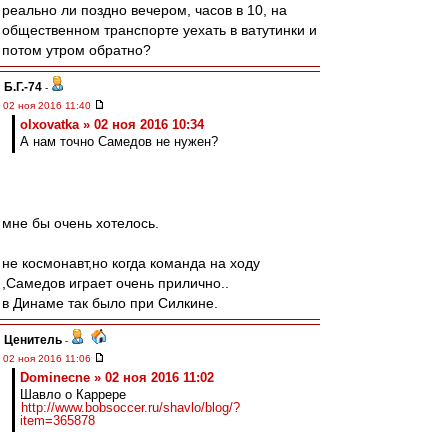
реально ли поздно вечером, часов в 10, на
общественном транспорте уехать в ватутинки и
потом утром обратно?
Б.Г.-74
-
02 ноя 2016 11:40
olxovatka » 02 ноя 2016 10:34
А нам точно Самедов не нужен?
мне бы очень хотелось.
не космонавт,но когда команда на ходу
,Самедов играет очень прилично..
в Динаме так было при Силкине.
Ценитель
-
02 ноя 2016 11:06
Dominecne » 02 ноя 2016 11:02
Шавло о Каррере
http://www.bobsoccer.ru/shavlo/blog/?
item=365878