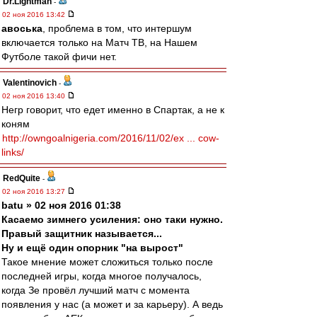
Dr.Lightman
-
02 ноя 2016 13:42
авоська
, проблема в том, что интершум
включается только на Матч ТВ, на Нашем
Футболе такой фичи нет.
Valentinovich
-
02 ноя 2016 13:40
Негр говорит, что едет именно в Спартак, а не к
коням
http://owngoalnigeria.com/2016/11/02/ex ... cow-
links/
RedQuite
-
02 ноя 2016 13:27
batu » 02 ноя 2016 01:38
Касаемо зимнего усиления: оно таки нужно.
Правый защитник называется...
Ну и ещё один опорник "на вырост"
Такое мнение может сложиться только после
последней игры, когда многое получалось,
когда Зе провёл лучший матч с момента
появления у нас (а может и за карьеру). А ведь