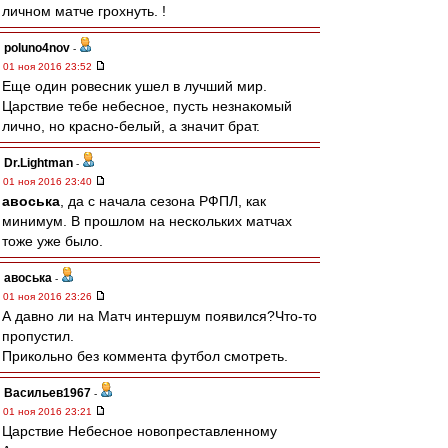
личном матче грохнуть. !
poluno4nov
-
01 ноя 2016 23:52
Еще один ровесник ушел в лучший мир.
Царствие тебе небесное, пусть незнакомый
лично, но красно-белый, а значит брат.
Dr.Lightman
-
01 ноя 2016 23:40
авоська
, да с начала сезона РФПЛ, как
минимум. В прошлом на нескольких матчах
тоже уже было.
авоська
-
01 ноя 2016 23:26
А давно ли на Матч интершум появился?Что-то
пропустил.
Прикольно без коммента футбол смотреть.
Васильев1967
-
01 ноя 2016 23:21
Царствие Небесное новопреставленному