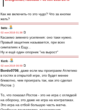
Как же включить-то это чудо? Что за кнопки
жать?
batu
-
02 ноя 2016 01:38
Касаемо зимнего усиления: оно таки нужно.
Правый защитник называется, при всех
симпатиях к Ещу...
Ну и ещё один опорник "на вырост"
Kerk
-
02 ноя 2016 00:59
Bordo0706
, даже если мы проиграем Атлетико
в гостях в открытой игре, это будет менее
блевотно, чем проиграть так, как это сделал
Ростов :)
То, что показал Ростов - это не игра с оглядкой
на оборону, это даже не игра на контратаках.
Это игра на отбой большую часть матча.
Особенно понравились рассуждения