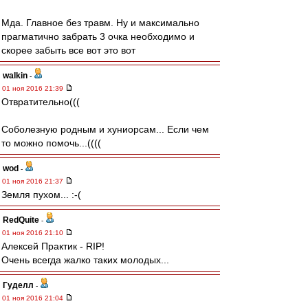
Мда. Главное без травм. Ну и максимально
прагматично забрать 3 очка необходимо и
скорее забыть все вот это вот
walkin
-
01 ноя 2016 21:39
Отвратительно(((
Соболезную родным и хуниорсам... Если чем
то можно помочь...((((
wod
-
01 ноя 2016 21:37
Земля пухом... :-(
RedQuite
-
01 ноя 2016 21:10
Алексей Практик - RIP!
Очень всегда жалко таких молодых...
Гуделл
-
01 ноя 2016 21:04