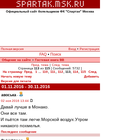
Официальный сайт болельщиков ФК "Спартак" Москва
Полная версия
Вход
•
Регистрация
FAQ
•
Поиск
Общение на сайте
Гостевая книга ВВ
»
Пред. тема
|
След. тема
Страница
113
из
115
[ Сообщений: 5732 ]
На страницу
Пред.
1
...
110
,
111
,
112
,
113
,
114
,
115
След.
Начать новую тему
Добавить
Версия для печати
01.11.2016 - 30.11.2016
авоська
-
02 ноя 2016 13:44
Давай лучше в Монако.
Они все там.
И пьётся там легче.Морской воздух.Утром
никакого похмелья.
Последнее сообщение