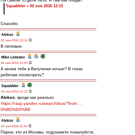
На самом то деле пить. А там как пойдет
Squabbler » 02 ноя 2016 12:15
Спасибо
Alekos
-
02 ноя 2016 13:12
В лиловые.
Mike Lebedev
-
02 ноя 2016 12:53
А зачем тебе в Ватутинки ночью? В глаза
ребятам посмотреть?
Squabbler
-
02 ноя 2016 12:15
Alekos
, вроде как реально
https://rasp.yandex.ru/search/bus/?from ...
0%BD%D0%B8
Alekos
-
02 ноя 2016 11:54
Парни, кто из Москвы, подскажите пожалуйста,