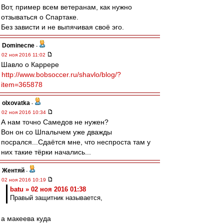
Вот, пример всем ветеранам, как нужно
отзываться о Спартаке.
Без зависти и не выпячивая своё эго.
Dominecne
-
02 ноя 2016 11:02
Шавло о Каррере
http://www.bobsoccer.ru/shavlo/blog/?
item=365878
olxovatka
-
02 ноя 2016 10:34
А нам точно Самедов не нужен?
Вон он со Шпалычем уже дважды
посрался...Сдаётся мне, что неспроста там у
них такие тёрки начались...
Жентяй
-
02 ноя 2016 10:19
batu » 02 ноя 2016 01:38
Правый защитник называется,
а макеева куда