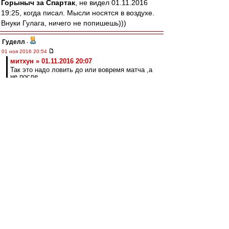
Горыныч за Спартак
, не видел 01.11.2016
19:25, когда писал. Мысли носятся в воздухе.
Внуки Гулага, ничего не попишешь)))
Гуделл
-
01 ноя 2016 20:54
митхун » 01.11.2016 20:07
Так это надо ловить до или вовремя матча ,а
не после.
Не факт. И после можно. Я отдаю себе отчет в
сложностях. И тем не менее, было бы
желание. Найти "редиску, которая сдаст при
первом же шухере", устроить этот самый
шухер, выявить слабое звено, получить от него
признательные показания в обмен на кучу
преференций, и дело в шляпе. Повторяю,
можно этим заниматься. Надо только захотеть.
Основная проблема как раз мне видится в том,
что не хотят
Olddima
-
01 ноя 2016 20:44
Земля пухом.