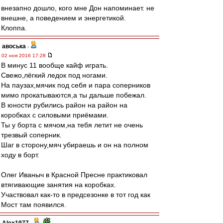
внезапно дошло, кого мне Дон напоминает. не
внешне, а поведением и энергетикой.
Клоппа.
авоська
-
02 ноя 2016 17:28
В минус 11 вообще кайф играть.
Свежо,лёгкий ледок под ногами.
На паузах,мячик под себя и пара соперников
мимо прокатываются,а ты дальше побежал.
В юности рубились район на район на
коробках с силовыми приёмами.
Ты у борта с мячом,на тебя летит не очень
трезвый соперник.
Шаг в сторону,мяч убираешь и он на полном
ходу в борт.
Олег Иваныч в Красной Пресне практиковал
втягивающие занятия на коробках.
Участвовал как-то в предсезонке в тот год как
Мост там появился.