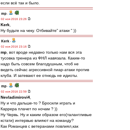
если всё так и было.
mp
-
02 ноя 2016 23:26
Kerk
,
Ну будьте на чеку. Отбивайте" атаки " ))
Kerk
-
02 ноя 2016 23:16
mp
, вот вроде недавно только нам вся эта
тусовка тренера из ФНЛ навязала. Каким-то
надо быть совсем благодушным, чтоб не
видеть сейчас агрессивной пиар-атаки против
клуба. И затевают ее отнюдь не идиоты.
mp
-
02 ноя 2016 22:59
Nevladimirovi4
,
Ну и что дальше-то ? Бросили играть и
Каррера плачет по ночам ? ))
Ну Червь. Ну и каким образом его(талантливые
кстати) интервью влияют на команду?
Как Романцев с ветеранами повлиял,как