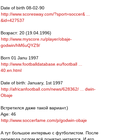
Date of birth 08-02-90
http://www.scoresway.com/?sport=soccer& ...
&id=427537
Возраст: 20 (19.04.1996)
http://www.myscore.ru/player/obaje-
godwin/hM6uQYZ9/
Born 01 Janu 1997
http://www.footballdatabase.eu/football ...
40.en.html
Date of birth: January, 1st 1997
http://africanfootball.com/news/628362/ ... dwin-
Obaje
Встретился даже такой вариант.)
Age: 46
http://www.soccerfame.com/p/godwin-obaje
А тут большое интервью с футболистом. После
перевода гуглом всё понятно читается. И его