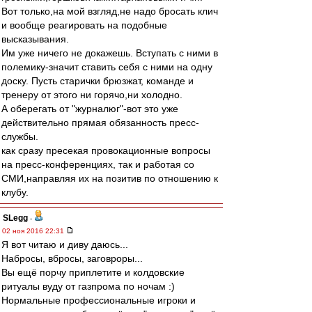
Вот только,на мой взгляд,не надо бросать клич
и вообще реагировать на подобные
высказывания.
Им уже ничего не докажешь. Вступать с ними в
полемику-значит ставить себя с ними на одну
доску. Пусть старички брюзжат, команде и
тренеру от этого ни горячо,ни холодно.
А оберегать от "журналюг"-вот это уже
действительно прямая обязанность пресс-
службы.
как сразу пресекая провокационные вопросы
на пресс-конференциях, так и работая со
СМИ,направляя их на позитив по отношению к
клубу.
SLegg
-
02 ноя 2016 22:31
Я вот читаю и диву даюсь...
Набросы, вбросы, заговроры...
Вы ещё порчу приплетите и колдовские
ритуалы вуду от газпрома по ночам :)
Нормальные профессиональные игроки и