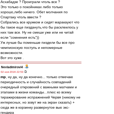
Асхабадзе ? Проиграли чтоль все ?
Это только о покойниках либо только
хорошо,либо ничего. Обет молчания по
Спартаку чтоль ввести ?
Собрались все кружком и сидят маракауют что
бы такое еще пиздануть,что бы расклеилось у
них там все. Ну не смеши уже или не читай
если "сомнения есть"))
Уж лучше бы поменьше пиздели бы все про
чемпионскую поступь и непомерные
возможности.
Вот это хуже .
Nevladimirovi4
-
02 ноя 2016 22:53
mp
, ну да, ну да конечно... только отмечаю
периодичность и случайность совпадений
очередный откровений с важными матчами и
этапами в жизни команды...плюс ко всему
тиражирование испражнений Червя (никому не
интересных, но зовут же на экран сказать) +
сюда же в корзинку развернутое вью экс-
гендира