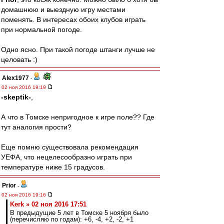
домашнюю и выездную игру местами
поменять. В интересах обоих клубов играть
при нормальной погоде.
Одно ясно. При такой погоде штанги лучше не
целовать :)
Alex1977
-
02 ноя 2016 19:19
-skeptik-
,
А что в Томске непригодное к игре поле?? Где
тут аналогия прости?
Еще помню существовала рекомендация
УЕФА, что нецелесообразно играть при
температуре ниже 15 градусов.
Prior
-
02 ноя 2016 19:16
Kerk » 02 ноя 2016 17:51
В предыдущие 5 лет в Томске 5 ноября было
(перечисляю по годам): +6, -4, +2, -2, +1