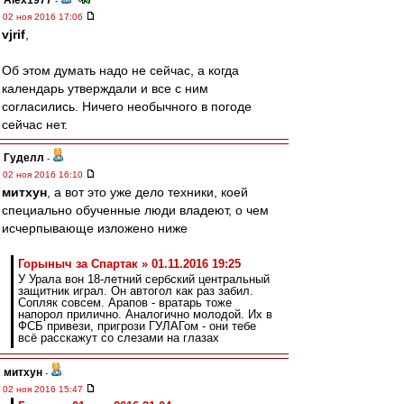
Alex1977
-
02 ноя 2016 17:06
vjrif
,
Об этом думать надо не сейчас, а когда
календарь утверждали и все с ним
согласились. Ничего необычного в погоде
сейчас нет.
Гуделл
-
02 ноя 2016 16:10
митхун
, а вот это уже дело техники, коей
специально обученные люди владеют, о чем
исчерпывающе изложено ниже
Горыныч за Спартак » 01.11.2016 19:25
У Урала вон 18-летний сербский центральный
защитник играл. Он автогол как раз забил.
Сопляк совсем. Арапов - вратарь тоже
напорол прилично. Аналогично молодой. Их в
ФСБ привези, пригрози ГУЛАГом - они тебе
всё расскажут со слезами на глазах
митхун
-
02 ноя 2016 15:47