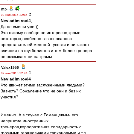
mp
-
02 ноя 2016 22:46
Nevladimirovi4
,
Да не смеши уже.))
Это никому вообще не интересно,кроме
некоторых,особенно взволнованных
представителей местной тусовки и ни какого
влияния на футболистов и тем более тренера
не оказывает ни на грамм.
Valex1956
-
02 ноя 2016 22:44
Nevladimirovi4
Что движет этими заслуженными людьми?
Зависть? Сожаление что не они и без их
участия?
_______________________________________
___________________________________
Именно. А в случае с Романцевым- его
неприятие иностранных
тренеров,корпоративная солидарность с
грозными,гершковичами.тархановыми и т.п.