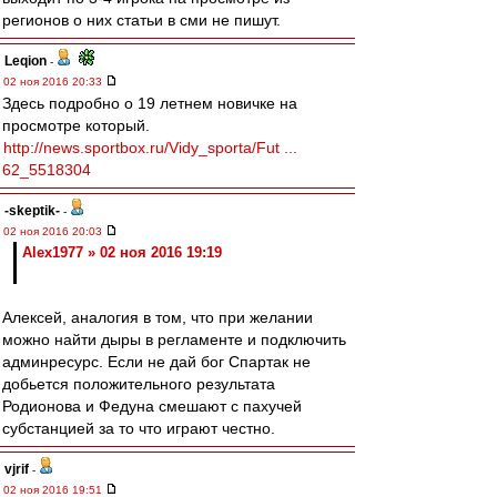
регионов о них статьи в сми не пишут.
Leqion
-
02 ноя 2016 20:33
Здесь подробно о 19 летнем новичке на
просмотре который.
http://news.sportbox.ru/Vidy_sporta/Fut ...
62_5518304
-skeptik-
-
02 ноя 2016 20:03
Alex1977 » 02 ноя 2016 19:19
Алексей, аналогия в том, что при желании
можно найти дыры в регламенте и подключить
админресурс. Если не дай бог Спартак не
добьется положительного результата
Родионова и Федуна смешают с пахучей
субстанцией за то что играют честно.
vjrif
-
02 ноя 2016 19:51