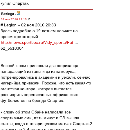
купил Спартак.
Berloga
-
02 ноя 2016 21:10
# Leqion » 02 ноя 2016 20:33
Здесь подробно о 19 летнем новичке на
просмотре который.
http://news.sportbox.ru/Vidy_sporta/Fut
...
62_5518304
Весной к нам приезжали два африканца,
нападающий из ганы и цз из камеруна,
потренировались в академии и уехали, сейчас
нигерийца привезли. Похоже, что есть какая-то
агентская контора, которая пытается
распиарить переписанных африканских
футболистов на бренде Спартак.
к слову об этом Обайе написали все
спортивные сми, пять минут и СЭ вышла
статья, когда в товарищеском матчах Спартак-2
выходит по 3-4 игрока на просмотре из