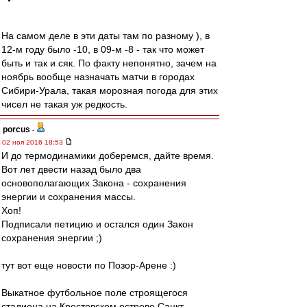
На самом деле в эти даты там по разному ), в
12-м году было -10, в 09-м -8 - так что может
быть и так и сяк. По факту непонятно, зачем на
ноябрь вообще назначать матчи в городах
Сибири-Урала, такая морозная погода для этих
чисел не такая уж редкость.
porcus
-
02 ноя 2016 18:53
И до термодинамики доберемся, дайте время.
Вот лет двести назад было два
основополагающих Закона - сохранения
энергии и сохранения массы.
Хоп!
Подписали петицию и остался один Закон
сохранения энергии ;)
тут вот еще новости по Позор-Арене :)
Выкатное футбольное поле строящегося
стадиона на Крестовском острове Санкт-