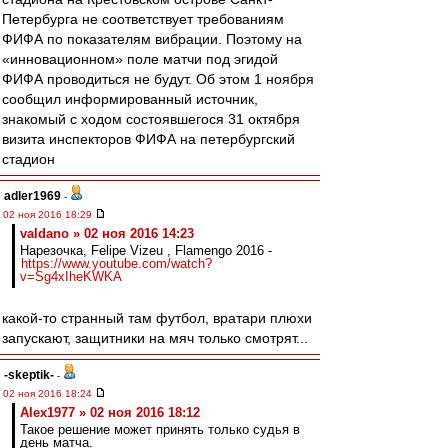
Петербурга не соответствует требованиям
ФИФА по показателям вибрации. Поэтому на
«инновационном» поле матчи под эгидой
ФИФА проводиться не будут. Об этом 1 ноября
сообщил информированный источник,
знакомый с ходом состоявшегося 31 октября
визита инспекторов ФИФА на петербургский
стадион
adler1969
-
02 ноя 2016 18:29
valdano » 02 ноя 2016 14:23
Нарезочка, Felipe Vizeu , Flamengo 2016 -
https://www.youtube.com/watch?
v=Sg4xIheKWKA
какой-то странный там футбол, вратари плюхи
запускают, защитники на мяч только смотрят...
-skeptik-
-
02 ноя 2016 18:24
Alex1977 » 02 ноя 2016 18:12
Такое решение может принять только судья в
день матча.