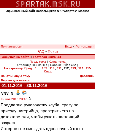
Официальный сайт болельщиков ФК "Спартак" Москва
Полная версия
Вход
•
Регистрация
FAQ
•
Поиск
Общение на сайте
Гостевая книга ВВ
»
Пред. тема
|
След. тема
Страница
112
из
115
[ Сообщений: 5732 ]
На страницу
Пред.
1
...
109
,
110
,
111
,
112
,
113
,
114
,
115
След.
Начать новую тему
Добавить
Версия для печати
01.11.2016 - 30.11.2016
VNV_N
-
02 ноя 2016 23:46
Предлагаю руководству клуба, сразу по
приезду нигерийца, проверить его на
детекторе лжи, чтобы узнать настоящий
возраст.
Интернет не смог дать однозначный ответ.