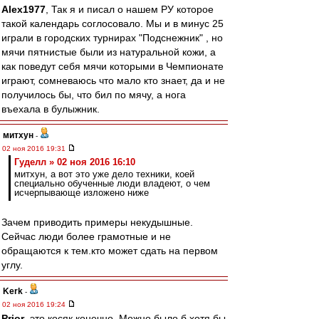
Alex1977
, Так я и писал о нашем РУ которое
такой календарь соглосовало. Мы и в минус 25
играли в городских турнирах "Подснежник" , но
мячи пятнистые были из натуральной кожи, а
как поведут себя мячи которыми в Чемпионате
играют, сомневаюсь что мало кто знает, да и не
получилось бы, что бил по мячу, а нога
въехала в булыжник.
митхун
-
02 ноя 2016 19:31
Гуделл » 02 ноя 2016 16:10
митхун, а вот это уже дело техники, коей
специально обученные люди владеют, о чем
исчерпывающе изложено ниже
Зачем приводить примеры некудышные.
Сейчас люди более грамотные и не
обращаются к тем.кто может сдать на первом
углу.
Kerk
-
02 ноя 2016 19:24
Prior
, это косяк конечно. Можно было б хотя бы