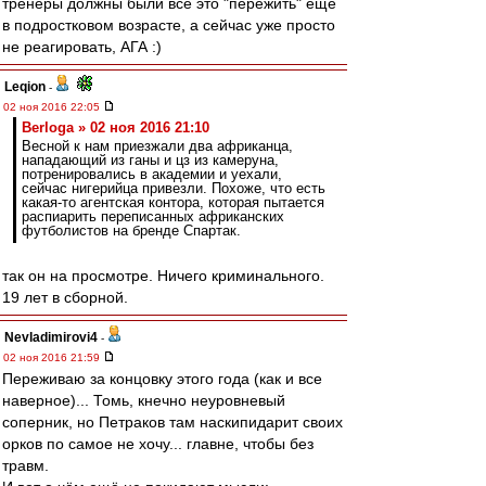
тренеры должны были всё это "пережить" ещё
в подростковом возрасте, а сейчас уже просто
не реагировать, АГА :)
Leqion
-
02 ноя 2016 22:05
Berloga » 02 ноя 2016 21:10
Весной к нам приезжали два африканца,
нападающий из ганы и цз из камеруна,
потренировались в академии и уехали,
сейчас нигерийца привезли. Похоже, что есть
какая-то агентская контора, которая пытается
распиарить переписанных африканских
футболистов на бренде Спартак.
так он на просмотре. Ничего криминального.
19 лет в сборной.
Nevladimirovi4
-
02 ноя 2016 21:59
Переживаю за концовку этого года (как и все
наверное)... Томь, кнечно неуровневый
соперник, но Петраков там наскипидарит своих
орков по самое не хочу... главне, чтобы без
травм.