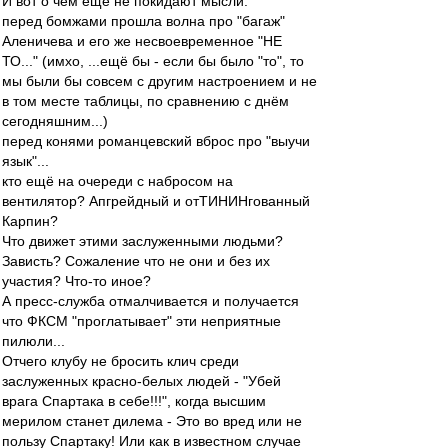
И вот о чём ещё не покидают мысли:
перед бомжами прошла волна про "багаж"
Аленичева и его же несвоевременное "НЕ
ТО..." (имхо, ...ещё бы - если бы было "то", то
мы были бы совсем с другим настроением и не
в том месте таблицы, по сравнению с днём
сегодняшним...)
перед конями романцевский вброс про "выучи
язык"...
кто ещё на очереди с набросом на
вентилятор? Апгрейдный и отТИНИНгованный
Карпин?
Что движет этими заслуженными людьми?
Зависть? Сожаление что не они и без их
участия? Что-то иное?
А пресс-служба отмалчивается и получается
что ФКСМ "проглатывает" эти неприятные
пилюли...
Отчего клубу не бросить клич среди
заслуженных красно-белых людей - "Убей
врага Спартака в себе!!!", когда высшим
мерилом станет дилема - Это во вред или не
пользу Спартаку! Или как в известном случае