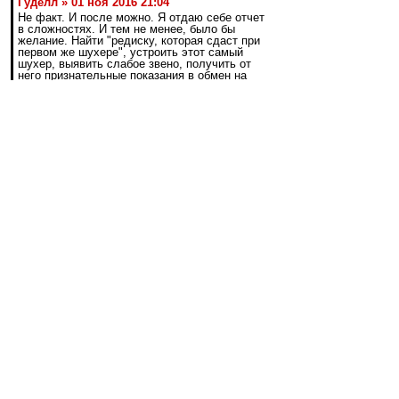
Гуделл » 01 ноя 2016 21:04
Не факт. И после можно. Я отдаю себе отчет
в сложностях. И тем не менее, было бы
желание. Найти "редиску, которая сдаст при
первом же шухере", устроить этот самый
шухер, выявить слабое звено, получить от
него признательные показания в обмен на
кучу преференций, и дело в шляпе.
Повторяю, можно этим заниматься. Надо
только захотеть. Основная проблема как раз
мне видится в том, что не хотят
В таких делах не посвещают
большинство.Пару человек знает. Вряд ли вы
редиску найдёте.
dallas1987
-
02 ноя 2016 15:39
to vjrif
Дело не в РУ, а в Газпроме. Не дадут нам
никуда переносить ( ИМХО).
Посмотрите на три последних выезда в этом
году Зенита - все на юг.
vjrif
-
02 ноя 2016 15:26