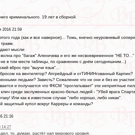
чего криминального. 19 лет в сборной.
я 2016 21:59
того года (как и все наверное)... Томь, кнечно неуровневый сопер
з травм.
идают мысли:
олна про "багаж" Аленичева и его же несвоевременное "НЕ ТО..." (
 не в том месте таблицы, по сравнению с днём сегодняшним...)
ий вброс про "выучи язык"...
набросом на вентилятор? Апгрейдный и отТИНИНгованный Карпин?
женными людьми? Зависть? Сожаление что не они и без их участия
вается и получается что ФКСМ "проглатывает" эти неприятные пил
 клич среди заслуженных красно-белых людей - "Убей врага Спартак
таку! Или как в известном случае "либо хорошо, либо никак".
й защитный купол вокруг Карреры и команды?
6 21:16
6 14:27
едел, то, думаю, растёт нап мирового уровня.