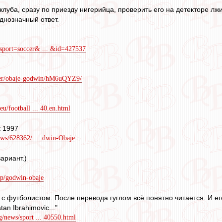
луба, сразу по приезду нигерийца, проверить его на детекторе лжи
днозначный ответ.
sport=soccer& ... &id=427537
yer/obaje-godwin/hM6uQYZ9/
eu/football ... 40.en.html
t 1997
news/628362/ ... dwin-Obaje
ариант.)
/p/godwin-obaje
 с футболистом. После перевода гуглом всё понятно читается. И ег
tan Ibrahimovic..."
g/news/sport ... 40550.html