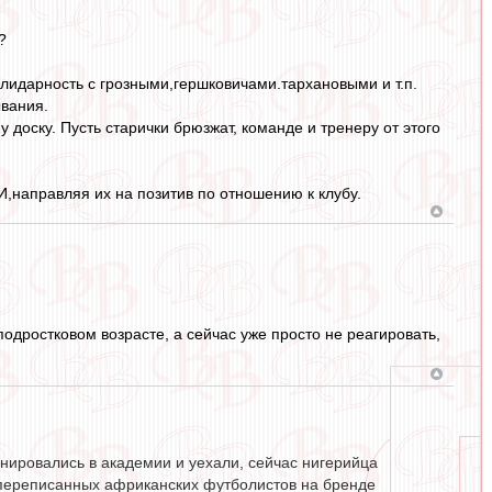
?
лидарность с грозными,гершковичами.тархановыми и т.п.
ывания.
 доску. Пусть старички брюзжат, команде и тренеру от этого
,направляя их на позитив по отношению к клубу.
дростковом возрасте, а сейчас уже просто не реагировать,
нировались в академии и уехали, сейчас нигерийца
ть переписанных африканских футболистов на бренде