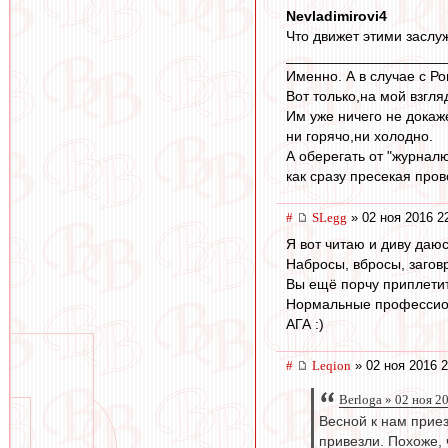
Nevladimirovi4
Что движет этими заслу
____________________
Именно. А в случае с Р
Вот только,на мой взгл
Им уже ничего не докаже
ни горячо,ни холодно.
А оберегать от "журнал
как сразу пресекая про
#
SLegg
» 02 ноя 2016 2
Я вот читаю и диву даюсь
Набросы, вбросы, заговр
Вы ещё порчу приплетит
Нормальные профессиона
АГА :)
#
Leqion
» 02 ноя 2016 2
Berloga » 02 ноя 2
Весной к нам прие
привезли. Похоже, 