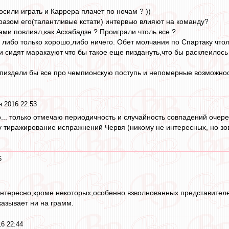
осили играть и Каррера плачет по ночам ? ))
бразом его(талантливые кстати) интервью влияют на команду?
ами повлиял,как Асхабадзе ? Проиграли чтоль все ?
х либо только хорошо,либо ничего. Обет молчания по Спартаку чтол
и сидят маракауют что бы такое еще пиздануть,что бы расклеилось 
пиздели бы все про чемпионскую поступь и непомерные возможнос
я 2016 22:53
чно... только отмечаю периодичность и случайность совпадений оче
у тиражирование испражнений Червя (никому не интересных, но зову
6
нтересно,кроме некоторых,особенно взволнованных представителей
казывает ни на грамм.
16 22:44