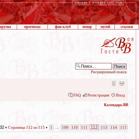
орумы
прогнозы
фан-клуб
юмор
музей
ссылки
Расширенный поиск
FAQ
Регистрация
Вход
Календарь ВВ
112
32 •
Страница
112
из
115
•
1
...
109
110
111
113
114
115