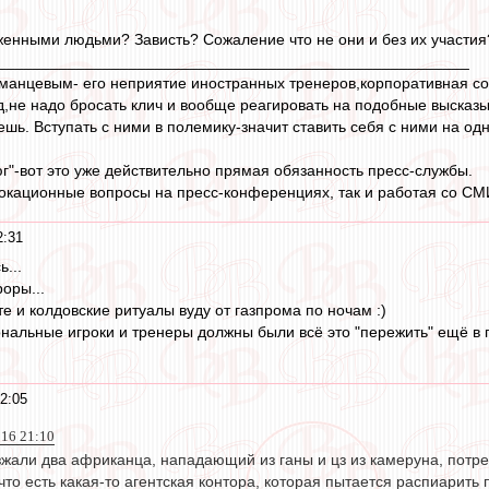
женными людьми? Зависть? Сожаление что не они и без их участия
______________________________________________________
оманцевым- его неприятие иностранных тренеров,корпоративная со
яд,не надо бросать клич и вообще реагировать на подобные высказ
шь. Вступать с ними в полемику-значит ставить себя с ними на одну
юг"-вот это уже действительно прямая обязанность пресс-службы.
вокационные вопросы на пресс-конференциях, так и работая со СМИ
2:31
...
оры...
е и колдовские ритуалы вуду от газпрома по ночам :)
льные игроки и тренеры должны были всё это "пережить" ещё в по
2:05
016 21:10
зжали два африканца, нападающий из ганы и цз из камеруна, потре
что есть какая-то агентская контора, которая пытается распиари