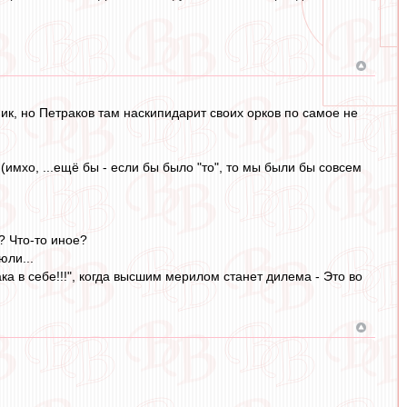
ник, но Петраков там наскипидарит своих орков по самое не
имхо, ...ещё бы - если бы было "то", то мы были бы совсем
? Что-то иное?
юли...
а в себе!!!", когда высшим мерилом станет дилема - Это во