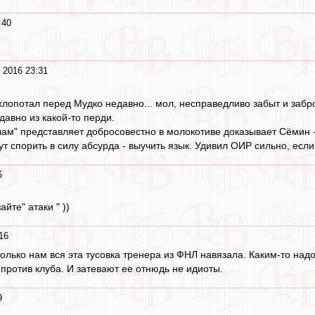
:40
 2016 23:31
хлопотал перед Мудко недавно... мол, несправедливо забыт и забро
едавно из какой-то перди.
хлам" представляет добросовестно в молокотиве доказывает Сёмин - 
т спорить в силу абсурда - выучить язык. Удивил ОИР сильно, если 
6
айте" атаки " ))
16
только нам вся эта тусовка тренера из ФНЛ навязала. Каким-то над
 против клуба. И затевают ее отнюдь не идиоты.
9