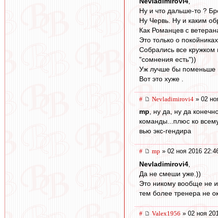
Nevladimirovi4
,
Ну и что дальше-то ? Бр
Ну Червь. Ну и каким о
Как Романцев с ветеран
Это только о покойника
Собрались все кружком 
"сомнения есть"))
Уж лучше бы поменьше 
Вот это хуже .
#
Nevladimirovi4
» 02 но
mp
, ну да, ну да коне
команды...плюс ко всем
вью экс-гендира
#
mp
» 02 ноя 2016 22:4
Nevladimirovi4
,
Да не смеши уже.))
Это никому вообще не и
тем более тренера не о
#
Valex1956
» 02 ноя 20