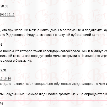
 20:03
 2016 19:19
м, что при желании можно найти дыры в регламенте и подключить а
ата Родионова и Федуна смешают с пахучей субстанцией за то что 
51
л о нашем РУ которое такой календарь соглосовало. Мы и в минус 2
альной кожи, а как поведут себя мячи которыми в Чемпионате игра
 въехала в булыжник.
19:31
16 16:10
 уже дело техники, коей специально обученные люди владеют, о ч
ы некудышные. Сейчас люди более грамотные и не обращаются к т
24