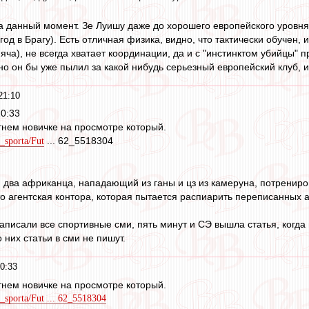
на данный момент. Зе Луишу даже до хорошего европейского уровн
 год в Брагу). Есть отличная физика, видно, что тактически обучен,
мяча), не всегда хватает координации, да и с "инстинктом убийцы"
о он бы уже пылил за какой нибудь серьезный европейский клуб, и
21:10
20:33
тнем новичке на просмотре который.
... 62_5518304
y_sporta/Fut
 два африканца, нападающий из ганы и цз из камеруна, потрениров
-то агентская контора, которая пытается распиарить переписанных
аписали все спортивные сми, пять минут и СЭ вышла статья, когда
 них статьи в сми не пишут.
0:33
тнем новичке на просмотре который.
y_sporta/Fut ... 62_5518304