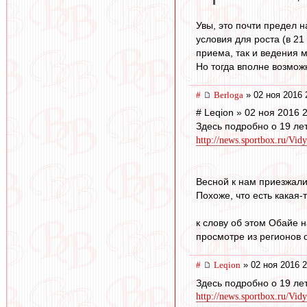
Увы, это почти предел 
условия для роста (в 21
приема, так и ведения 
Но тогда вполне возможн
#
Berloga
» 02 ноя 2016 
# Leqion » 02 ноя 2016 
Здесь подробно о 19 ле
http://news.sportbox.ru/Vid
Весной к нам приезжали
Похоже, что есть какая
к слову об этом Обайе н
просмотре из регионов о
#
Leqion
» 02 ноя 2016 2
Здесь подробно о 19 ле
http://news.sportbox.ru/Vid