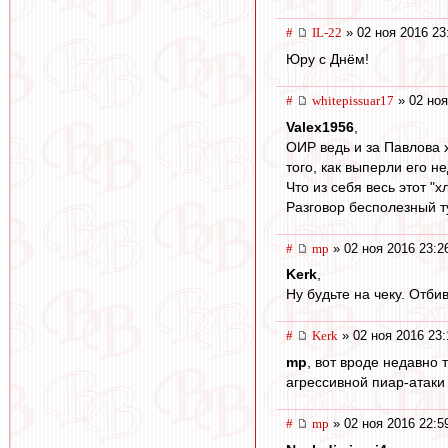
#
IL-22
» 02 ноя 2016 23
Юру с Днём!
#
whitepissuar17
» 02 ноя
Valex1956
,
ОИР ведь и за Павлова 
того, как выперли его н
Что из себя весь этот "
Разговор бесполезный ту
#
mp
» 02 ноя 2016 23:2
Kerk
,
Ну будьте на чеку. Отбив
#
Kerk
» 02 ноя 2016 23:
mp
, вот вроде недавно 
агрессивной пиар-атаки
#
mp
» 02 ноя 2016 22:5