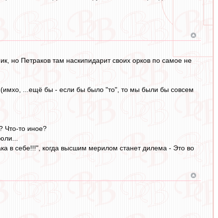
ник, но Петраков там наскипидарит своих орков по самое не
имхо, ...ещё бы - если бы было "то", то мы были бы совсем
? Что-то иное?
юли...
а в себе!!!", когда высшим мерилом станет дилема - Это во