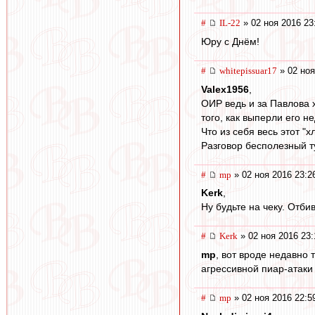
#
IL-22
» 02 ноя 2016 23
Юру с Днём!
#
whitepissuar17
» 02 ноя
Valex1956
,
ОИР ведь и за Павлова 
того, как выперли его н
Что из себя весь этот "
Разговор бесполезный ту
#
mp
» 02 ноя 2016 23:2
Kerk
,
Ну будьте на чеку. Отбив
#
Kerk
» 02 ноя 2016 23:
mp
, вот вроде недавно 
агрессивной пиар-атаки
#
mp
» 02 ноя 2016 22:5