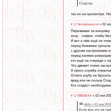
Спартак.
так он на просмотре. Ни
#
Nevladimirovi4
» 02 но
Переживаю за концовку э
хочу... главне, чтобы бе
И вот о чём ещё не пок
перед бомжами прошла в
с другим настроением и
перед конями романцевск
кто ещё на очереди с 
Что движет этими заслу
А пресс-служба отмалчи
Отчего клубу не бросить
вред или не пользу Спар
Кто создаст необходимы
#
FIREMAN
» 02 ноя 201
shilic » 02 ноя 201
Если все это не пр