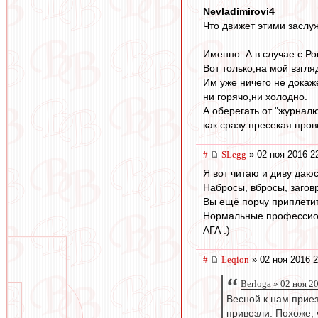
Nevladimirovi4
Что движет этими заслу
____________________
Именно. А в случае с Р
Вот только,на мой взгл
Им уже ничего не докаже
ни горячо,ни холодно.
А оберегать от "журнал
как сразу пресекая про
#
SLegg
» 02 ноя 2016 2
Я вот читаю и диву даюсь
Набросы, вбросы, заговр
Вы ещё порчу приплетит
Нормальные профессиона
АГА :)
#
Leqion
» 02 ноя 2016 2
Berloga » 02 ноя 2
Весной к нам прие
привезли. Похоже, 