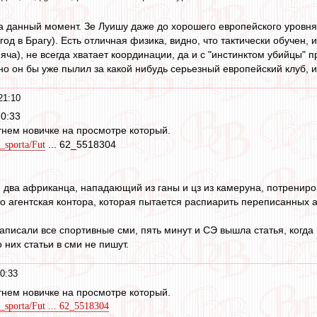
на данный момент. Зе Луишу даже до хорошего европейского уровн
 год в Брагу). Есть отличная физика, видно, что тактически обучен,
мяча), не всегда хватает координации, да и с "инстинктом убийцы"
о он бы уже пылил за какой нибудь серьезный европейский клуб, и
21:10
20:33
тнем новичке на просмотре который.
... 62_5518304
y_sporta/Fut
 два африканца, нападающий из ганы и цз из камеруна, потрениров
-то агентская контора, которая пытается распиарить переписанных
аписали все спортивные сми, пять минут и СЭ вышла статья, когда
 них статьи в сми не пишут.
0:33
тнем новичке на просмотре который.
y_sporta/Fut ... 62_5518304