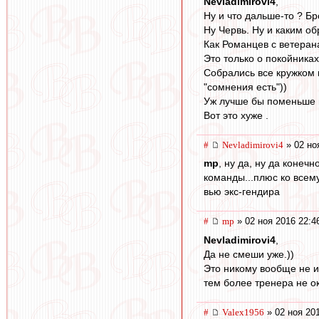
Nevladimirovi4
,
Ну и что дальше-то ? Бр
Ну Червь. Ну и каким о
Как Романцев с ветеран
Это только о покойника
Собрались все кружком 
"сомнения есть"))
Уж лучше бы поменьше 
Вот это хуже .
#
Nevladimirovi4
» 02 но
mp
, ну да, ну да коне
команды...плюс ко всем
вью экс-гендира
#
mp
» 02 ноя 2016 22:4
Nevladimirovi4
,
Да не смеши уже.))
Это никому вообще не и
тем более тренера не о
#
Valex1956
» 02 ноя 20