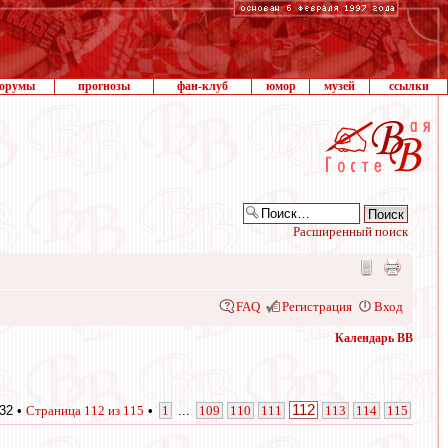
орумы
прогнозы
фан-клуб
юмор
музей
ссылки
Расширенный поиск
FAQ
Регистрация
Вход
Календарь ВВ
112
32 •
Страница
112
из
115
•
1
...
109
110
111
113
114
115