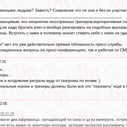
женными людьми? Зависть? Сожаление что не они и без их участия
______________________________________________________
оманцевым- его неприятие иностранных тренеров,корпоративная со
яд,не надо бросать клич и вообще реагировать на подобные высказ
шь. Вступать с ними в полемику-значит ставить себя с ними на одну
юг"-вот это уже действительно прямая обязанность пресс-службы.
вокационные вопросы на пресс-конференциях, так и работая со СМИ
2:31
...
оры...
е и колдовские ритуалы вуду от газпрома по ночам :)
льные игроки и тренеры должны были всё это "пережить" ещё в по
2:05
016 21:10
зжали два африканца, нападающий из ганы и цз из камеруна, потре
что есть какая-то агентская контора, которая пытается распиари