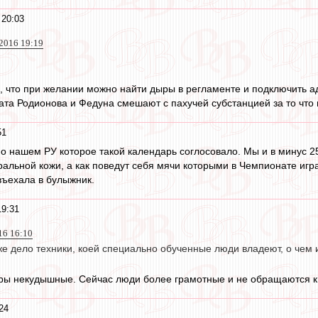
 20:03
 2016 19:19
м, что при желании можно найти дыры в регламенте и подключить а
ата Родионова и Федуна смешают с пахучей субстанцией за то что 
51
л о нашем РУ которое такой календарь соглосовало. Мы и в минус 2
альной кожи, а как поведут себя мячи которыми в Чемпионате игра
 въехала в булыжник.
19:31
16 16:10
 уже дело техники, коей специально обученные люди владеют, о ч
ы некудышные. Сейчас люди более грамотные и не обращаются к т
24