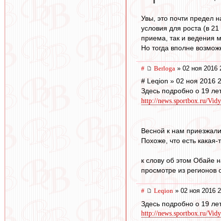
Увы, это почти предел 
условия для роста (в 21
приема, так и ведения 
Но тогда вполне возможн
#
Berloga
» 02 ноя 2016 
# Leqion » 02 ноя 2016 
Здесь подробно о 19 ле
http://news.sportbox.ru/Vid
Весной к нам приезжали
Похоже, что есть какая
к слову об этом Обайе н
просмотре из регионов о
#
Leqion
» 02 ноя 2016 2
Здесь подробно о 19 ле
http://news.sportbox.ru/Vid