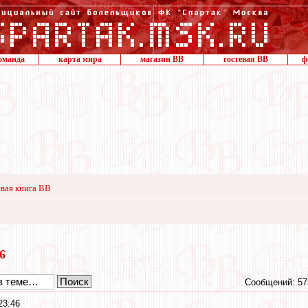
оманда
карта мира
магазин ВВ
гостевая ВВ
ф
вая книга ВВ
16
Сообщений: 57
23:46