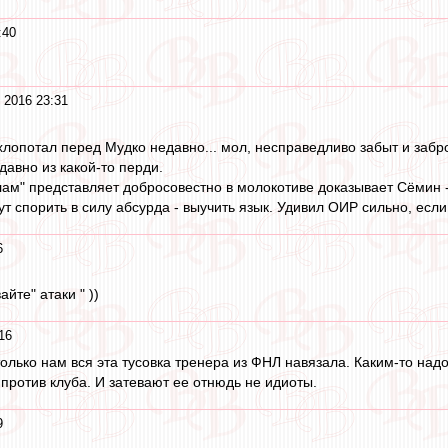
:40
 2016 23:31
хлопотал перед Мудко недавно... мол, несправедливо забыт и забро
едавно из какой-то перди.
хлам" представляет добросовестно в молокотиве доказывает Сёмин - 
т спорить в силу абсурда - выучить язык. Удивил ОИР сильно, если 
6
айте" атаки " ))
16
только нам вся эта тусовка тренера из ФНЛ навязала. Каким-то над
 против клуба. И затевают ее отнюдь не идиоты.
9