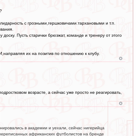
?
лидарность с грозными,гершковичами.тархановыми и т.п.
ывания.
 доску. Пусть старички брюзжат, команде и тренеру от этого
,направляя их на позитив по отношению к клубу.
дростковом возрасте, а сейчас уже просто не реагировать,
нировались в академии и уехали, сейчас нигерийца
ть переписанных африканских футболистов на бренде