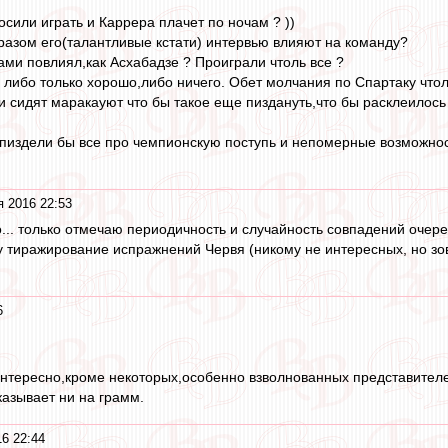
осили играть и Каррера плачет по ночам ? ))
бразом его(талантливые кстати) интервью влияют на команду?
ами повлиял,как Асхабадзе ? Проиграли чтоль все ?
х либо только хорошо,либо ничего. Обет молчания по Спартаку чтол
и сидят маракауют что бы такое еще пиздануть,что бы расклеилось 
пиздели бы все про чемпионскую поступь и непомерные возможнос
я 2016 22:53
чно... только отмечаю периодичность и случайность совпадений оче
у тиражирование испражнений Червя (никому не интересных, но зову
6
нтересно,кроме некоторых,особенно взволнованных представителей
казывает ни на грамм.
16 22:44