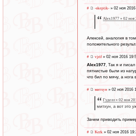
#
-skeptik-
» 02 ноя 2016
Alex1977 » 02 ноя
Алексей, аналогия в то
положительного результ
#
vjrif
» 02 ноя 2016 19:
Alex1977
, Так я и писа
пятнистые были из натур
что бил по мячу, а нога
#
митхун
» 02 ноя 2016 
Гуделл » 02 ноя 20
митхун, а вот это
Зачем приводить пример
#
Kerk
» 02 ноя 2016 19: