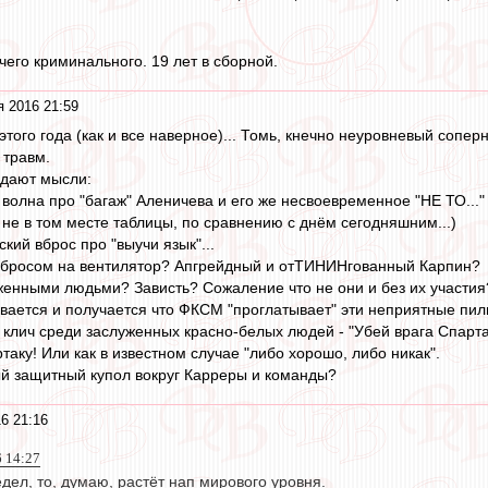
чего криминального. 19 лет в сборной.
я 2016 21:59
того года (как и все наверное)... Томь, кнечно неуровневый сопер
з травм.
идают мысли:
олна про "багаж" Аленичева и его же несвоевременное "НЕ ТО..." (
 не в том месте таблицы, по сравнению с днём сегодняшним...)
ий вброс про "выучи язык"...
набросом на вентилятор? Апгрейдный и отТИНИНгованный Карпин?
женными людьми? Зависть? Сожаление что не они и без их участия
вается и получается что ФКСМ "проглатывает" эти неприятные пил
 клич среди заслуженных красно-белых людей - "Убей врага Спартак
таку! Или как в известном случае "либо хорошо, либо никак".
й защитный купол вокруг Карреры и команды?
6 21:16
6 14:27
едел, то, думаю, растёт нап мирового уровня.