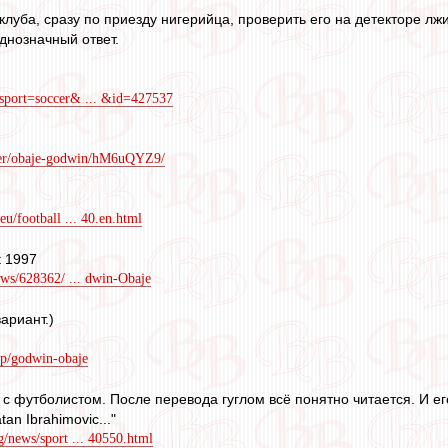
луба, сразу по приезду нигерийца, проверить его на детекторе лжи
днозначный ответ.
sport=soccer& ... &id=427537
yer/obaje-godwin/hM6uQYZ9/
eu/football ... 40.en.html
t 1997
news/628362/ ... dwin-Obaje
ариант.)
/p/godwin-obaje
 с футболистом. После перевода гуглом всё понятно читается. И ег
tan Ibrahimovic..."
g/news/sport ... 40550.html