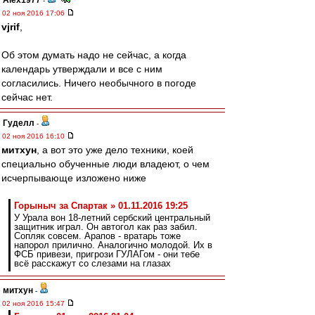
Alex1977
-
02 ноя 2016 17:06
vjrif
,
Об этом думать надо не сейчас, а когда
календарь утверждали и все с ним
согласились. Ничего необычного в погоде
сейчас нет.
Гуделл
-
02 ноя 2016 16:10
митхун
, а вот это уже дело техники, коей
специально обученные люди владеют, о чем
исчерпывающе изложено ниже
Горыныч за Спартак » 01.11.2016 19:25
У Урала вон 18-летний сербский центральный
защитник играл. Он автогол как раз забил.
Сопляк совсем. Арапов - вратарь тоже
напорол прилично. Аналогично молодой. Их в
ФСБ привези, пригрози ГУЛАГом - они тебе
всё расскажут со слезами на глазах
митхун
-
02 ноя 2016 15:47