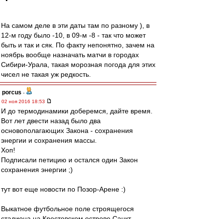
На самом деле в эти даты там по разному ), в
12-м году было -10, в 09-м -8 - так что может
быть и так и сяк. По факту непонятно, зачем на
ноябрь вообще назначать матчи в городах
Сибири-Урала, такая морозная погода для этих
чисел не такая уж редкость.
porcus
-
02 ноя 2016 18:53
И до термодинамики доберемся, дайте время.
Вот лет двести назад было два
основополагающих Закона - сохранения
энергии и сохранения массы.
Хоп!
Подписали петицию и остался один Закон
сохранения энергии ;)
тут вот еще новости по Позор-Арене :)
Выкатное футбольное поле строящегося
стадиона на Крестовском острове Санкт-