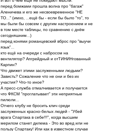
И вот о чём ещё не покидают мысли:
перед бомжами прошла волна про "багаж"
Аленичева и его же несвоевременное "НЕ
ТО..." (имхо, ...ещё бы - если бы было "то", то
мы были бы совсем с другим настроением и не
в том месте таблицы, по сравнению с днём
сегодняшним...)
перед конями романцевский вброс про "выучи
язык"...
кто ещё на очереди с набросом на
вентилятор? Апгрейдный и отТИНИНгованный
Карпин?
Что движет этими заслуженными людьми?
Зависть? Сожаление что не они и без их
участия? Что-то иное?
А пресс-служба отмалчивается и получается
что ФКСМ "проглатывает" эти неприятные
пилюли...
Отчего клубу не бросить клич среди
заслуженных красно-белых людей - "Убей
врага Спартака в себе!!!", когда высшим
мерилом станет дилема - Это во вред или не
пользу Спартаку! Или как в известном случае