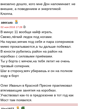
внезапно дошло, кого мне Дон напоминает. не
внешне, а поведением и энергетикой.
Клоппа.
авоська
-
02 ноя 2016 17:28
В минус 11 вообще кайф играть.
Свежо,лёгкий ледок под ногами.
На паузах,мячик под себя и пара соперников
мимо прокатываются,а ты дальше побежал.
В юности рубились район на район на
коробках с силовыми приёмами.
Ты у борта с мячом,на тебя летит не очень
трезвый соперник.
Шаг в сторону,мяч убираешь и он на полном
ходу в борт.
Олег Иваныч в Красной Пресне практиковал
втягивающие занятия на коробках.
Участвовал как-то в предсезонке в тот год как
Мост там появился.