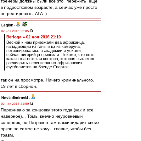
тренеры должны были всё это "пережить" ещё
в подростковом возрасте, а сейчас уже просто
не реагировать, АГА :)
Leqion
-
02 ноя 2016 22:05
Berloga » 02 ноя 2016 21:10
Весной к нам приезжали два африканца,
нападающий из ганы и цз из камеруна,
потренировались в академии и уехали,
сейчас нигерийца привезли. Похоже, что есть
какая-то агентская контора, которая пытается
распиарить переписанных африканских
футболистов на бренде Спартак.
так он на просмотре. Ничего криминального.
19 лет в сборной.
Nevladimirovi4
-
02 ноя 2016 21:59
Переживаю за концовку этого года (как и все
наверное)... Томь, кнечно неуровневый
соперник, но Петраков там наскипидарит своих
орков по самое не хочу... главне, чтобы без
травм.