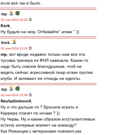
если всё так и было.
mp
-
02 ноя 2016 23:26
Kerk
,
Ну будьте на чеку. Отбивайте" атаки " ))
Kerk
-
02 ноя 2016 23:16
mp
, вот вроде недавно только нам вся эта
тусовка тренера из ФНЛ навязала. Каким-то
надо быть совсем благодушным, чтоб не
видеть сейчас агрессивной пиар-атаки против
клуба. И затевают ее отнюдь не идиоты.
mp
-
02 ноя 2016 22:59
Nevladimirovi4
,
Ну и что дальше-то ? Бросили играть и
Каррера плачет по ночам ? ))
Ну Червь. Ну и каким образом его(талантливые
кстати) интервью влияют на команду?
Как Романцев с ветеранами повлиял,как