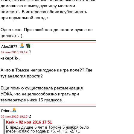
домашнюю и выездную игру местами
поменять. В интересах обоих клубов играть
при нормальной погоде.
Одно ясно. При такой погоде штанги лучше не
целовать :)
Alex1977
-
02 ноя 2016 19:19
-skeptik-
,
А что в Томске непригодное к игре поле?? Где
тут аналогия прости?
Еще помню существовала рекомендация
УЕФА, что нецелесообразно играть при
температуре ниже 15 градусов.
Prior
-
02 ноя 2016 19:16
Kerk » 02 ноя 2016 17:51
В предыдущие 5 лет в Томске 5 ноября было
(перечисляю по годам): +6, -4, +2, -2, +1