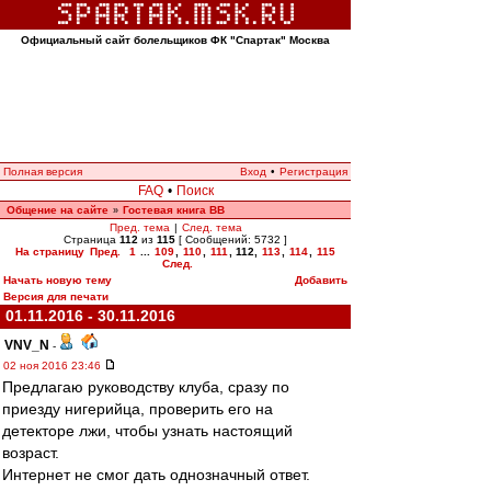
Официальный сайт болельщиков ФК "Спартак" Москва
Полная версия
Вход
•
Регистрация
FAQ
•
Поиск
Общение на сайте
Гостевая книга ВВ
»
Пред. тема
|
След. тема
Страница
112
из
115
[ Сообщений: 5732 ]
На страницу
Пред.
1
...
109
,
110
,
111
,
112
,
113
,
114
,
115
След.
Начать новую тему
Добавить
Версия для печати
01.11.2016 - 30.11.2016
VNV_N
-
02 ноя 2016 23:46
Предлагаю руководству клуба, сразу по
приезду нигерийца, проверить его на
детекторе лжи, чтобы узнать настоящий
возраст.
Интернет не смог дать однозначный ответ.