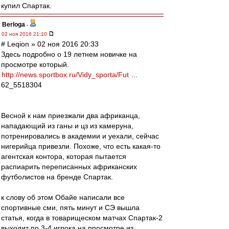
купил Спартак.
Berloga
-
02 ноя 2016 21:10
# Leqion » 02 ноя 2016 20:33
Здесь подробно о 19 летнем новичке на
просмотре который.
http://news.sportbox.ru/Vidy_sporta/Fut
...
62_5518304
Весной к нам приезжали два африканца,
нападающий из ганы и цз из камеруна,
потренировались в академии и уехали, сейчас
нигерийца привезли. Похоже, что есть какая-то
агентская контора, которая пытается
распиарить переписанных африканских
футболистов на бренде Спартак.
к слову об этом Обайе написали все
спортивные сми, пять минут и СЭ вышла
статья, когда в товарищеском матчах Спартак-2
выходит по 3-4 игрока на просмотре из