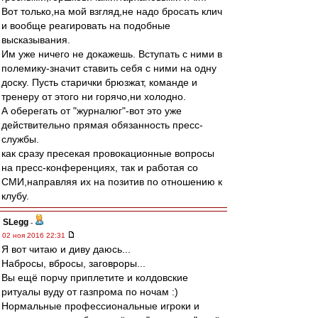
Вот только,на мой взгляд,не надо бросать клич
и вообще реагировать на подобные
высказывания.
Им уже ничего не докажешь. Вступать с ними в
полемику-значит ставить себя с ними на одну
доску. Пусть старички брюзжат, команде и
тренеру от этого ни горячо,ни холодно.
А оберегать от "журналюг"-вот это уже
действительно прямая обязанность пресс-
службы.
как сразу пресекая провокационные вопросы
на пресс-конференциях, так и работая со
СМИ,направляя их на позитив по отношению к
клубу.
SLegg
-
02 ноя 2016 22:31
Я вот читаю и диву даюсь...
Набросы, вбросы, заговроры...
Вы ещё порчу приплетите и колдовские
ритуалы вуду от газпрома по ночам :)
Нормальные профессиональные игроки и