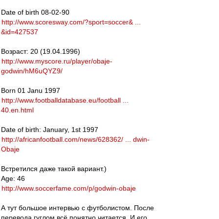
Date of birth 08-02-90
http://www.scoresway.com/?sport=soccer& ...
&id=427537
Возраст: 20 (19.04.1996)
http://www.myscore.ru/player/obaje-
godwin/hM6uQYZ9/
Born 01 Janu 1997
http://www.footballdatabase.eu/football ...
40.en.html
Date of birth: January, 1st 1997
http://africanfootball.com/news/628362/ ... dwin-
Obaje
Встретился даже такой вариант.)
Age: 46
http://www.soccerfame.com/p/godwin-obaje
А тут большое интервью с футболистом. После
перевода гуглом всё понятно читается. И его