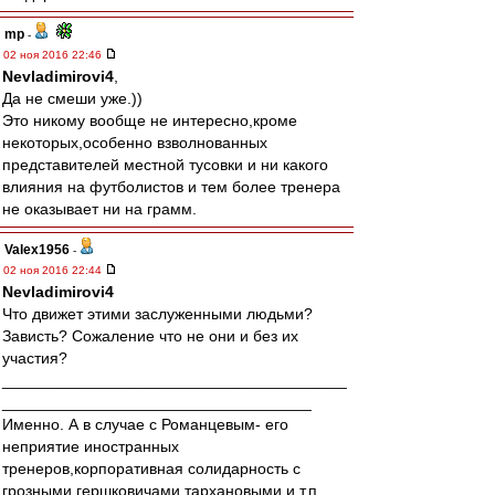
mp
-
02 ноя 2016 22:46
Nevladimirovi4
,
Да не смеши уже.))
Это никому вообще не интересно,кроме
некоторых,особенно взволнованных
представителей местной тусовки и ни какого
влияния на футболистов и тем более тренера
не оказывает ни на грамм.
Valex1956
-
02 ноя 2016 22:44
Nevladimirovi4
Что движет этими заслуженными людьми?
Зависть? Сожаление что не они и без их
участия?
_______________________________________
___________________________________
Именно. А в случае с Романцевым- его
неприятие иностранных
тренеров,корпоративная солидарность с
грозными,гершковичами.тархановыми и т.п.