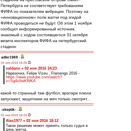
Петербурга не соответствует требованиям
ФИФА по показателям вибрации. Поэтому на
«инновационном» поле матчи под эгидой
ФИФА проводиться не будут. Об этом 1 ноября
сообщил информированный источник,
знакомый с ходом состоявшегося 31 октября
визита инспекторов ФИФА на петербургский
стадион
adler1969
-
02 ноя 2016 18:29
valdano » 02 ноя 2016 14:23
Нарезочка, Felipe Vizeu , Flamengo 2016 -
https://www.youtube.com/watch?
v=Sg4xIheKWKA
какой-то странный там футбол, вратари плюхи
запускают, защитники на мяч только смотрят...
-skeptik-
-
02 ноя 2016 18:24
Alex1977 » 02 ноя 2016 18:12
Такое решение может принять только судья в
день матча.