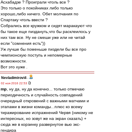
Асхабадзе ? Проиграли чтоль все ?
Это только о покойниках либо только
хорошо,либо ничего. Обет молчания по
Спартаку чтоль ввести ?
Собрались все кружком и сидят маракауют что
бы такое еще пиздануть,что бы расклеилось у
них там все. Ну не смеши уже или не читай
если "сомнения есть"))
Уж лучше бы поменьше пиздели бы все про
чемпионскую поступь и непомерные
возможности.
Вот это хуже .
Nevladimirovi4
-
02 ноя 2016 22:53
mp
, ну да, ну да конечно... только отмечаю
периодичность и случайность совпадений
очередный откровений с важными матчами и
этапами в жизни команды...плюс ко всему
тиражирование испражнений Червя (никому не
интересных, но зовут же на экран сказать) +
сюда же в корзинку развернутое вью экс-
гендира