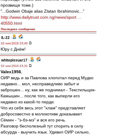
прозвище тоже.)
"...Godwin Obaje alias Zlatan Ibrahimovic..."
http://www.dailytrust.com.ng/news/sport ...
40550.html
Последнее сообщение
IL-22
-
02 ноя 2016 23:40
Юру с Днём!
whitepissuar17
-
02 ноя 2016 23:31
Valex1956
,
ОИР ведь и за Павлова хлопотал перед Мудко
недавно... мол, несправедливо забыт и
заброшен... ну, как же поднимал - Текстильщик-
Камышин... после того, как выперли его
недавно из какой-то перди.
Что из себя весь этот "хлам" представляет
добросовестно в молокотиве доказывает
Сёмин - "э-бэ-мэ" и вся его речь.
Разговор бесполезный тут спорить в силу
абсурда - выучить язык. Удивил ОИР сильно,