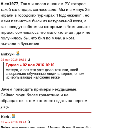
Alex1977
, Так я и писал о нашем РУ которое
такой календарь соглосовало. Мы и в минус 25
играли в городских турнирах "Подснежник" , но
мячи пятнистые были из натуральной кожи, а
как поведут себя мячи которыми в Чемпионате
играют, сомневаюсь что мало кто знает, да и не
получилось бы, что бил по мячу, а нога
въехала в булыжник.
митхун
-
02 ноя 2016 19:31
Гуделл » 02 ноя 2016 16:10
митхун, а вот это уже дело техники, коей
специально обученные люди владеют, о чем
исчерпывающе изложено ниже
Зачем приводить примеры некудышные.
Сейчас люди более грамотные и не
обращаются к тем.кто может сдать на первом
углу.
Kerk
-
02 ноя 2016 19:24
Prior
, это косяк конечно. Можно было б хотя бы