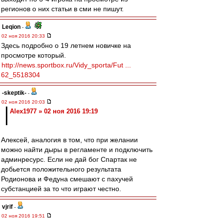
регионов о них статьи в сми не пишут.
Leqion
-
02 ноя 2016 20:33
Здесь подробно о 19 летнем новичке на
просмотре который.
http://news.sportbox.ru/Vidy_sporta/Fut ...
62_5518304
-skeptik-
-
02 ноя 2016 20:03
Alex1977 » 02 ноя 2016 19:19
Алексей, аналогия в том, что при желании
можно найти дыры в регламенте и подключить
админресурс. Если не дай бог Спартак не
добьется положительного результата
Родионова и Федуна смешают с пахучей
субстанцией за то что играют честно.
vjrif
-
02 ноя 2016 19:51