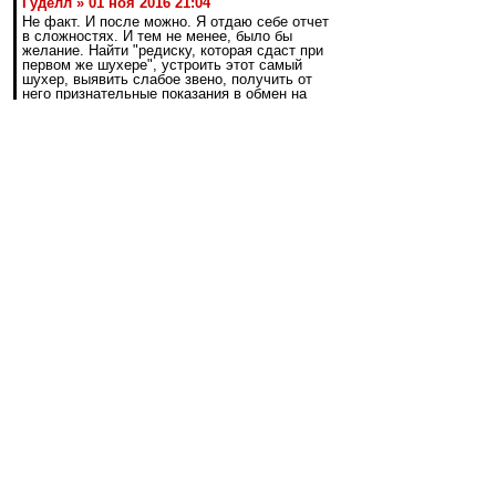
Гуделл » 01 ноя 2016 21:04
Не факт. И после можно. Я отдаю себе отчет
в сложностях. И тем не менее, было бы
желание. Найти "редиску, которая сдаст при
первом же шухере", устроить этот самый
шухер, выявить слабое звено, получить от
него признательные показания в обмен на
кучу преференций, и дело в шляпе.
Повторяю, можно этим заниматься. Надо
только захотеть. Основная проблема как раз
мне видится в том, что не хотят
В таких делах не посвещают
большинство.Пару человек знает. Вряд ли вы
редиску найдёте.
dallas1987
-
02 ноя 2016 15:39
to vjrif
Дело не в РУ, а в Газпроме. Не дадут нам
никуда переносить ( ИМХО).
Посмотрите на три последних выезда в этом
году Зенита - все на юг.
vjrif
-
02 ноя 2016 15:26