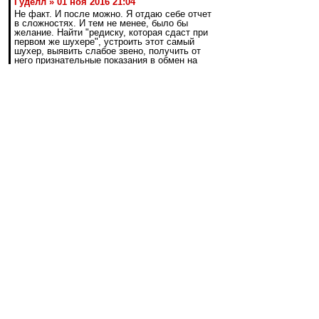
Гуделл » 01 ноя 2016 21:04
Не факт. И после можно. Я отдаю себе отчет
в сложностях. И тем не менее, было бы
желание. Найти "редиску, которая сдаст при
первом же шухере", устроить этот самый
шухер, выявить слабое звено, получить от
него признательные показания в обмен на
кучу преференций, и дело в шляпе.
Повторяю, можно этим заниматься. Надо
только захотеть. Основная проблема как раз
мне видится в том, что не хотят
В таких делах не посвещают
большинство.Пару человек знает. Вряд ли вы
редиску найдёте.
dallas1987
-
02 ноя 2016 15:39
to vjrif
Дело не в РУ, а в Газпроме. Не дадут нам
никуда переносить ( ИМХО).
Посмотрите на три последних выезда в этом
году Зенита - все на юг.
vjrif
-
02 ноя 2016 15:26