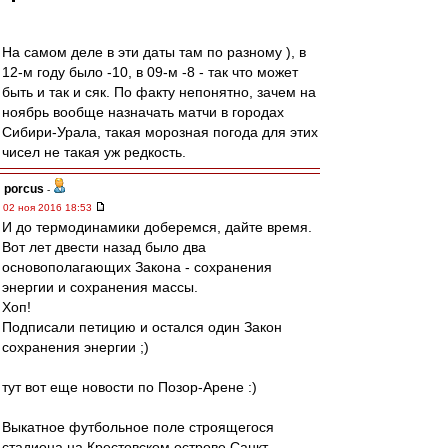
На самом деле в эти даты там по разному ), в
12-м году было -10, в 09-м -8 - так что может
быть и так и сяк. По факту непонятно, зачем на
ноябрь вообще назначать матчи в городах
Сибири-Урала, такая морозная погода для этих
чисел не такая уж редкость.
porcus
-
02 ноя 2016 18:53
И до термодинамики доберемся, дайте время.
Вот лет двести назад было два
основополагающих Закона - сохранения
энергии и сохранения массы.
Хоп!
Подписали петицию и остался один Закон
сохранения энергии ;)
тут вот еще новости по Позор-Арене :)
Выкатное футбольное поле строящегося
стадиона на Крестовском острове Санкт-