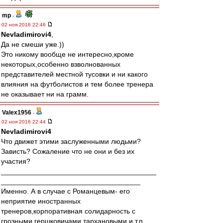
mp
-
02 ноя 2016 22:46
Nevladimirovi4
,
Да не смеши уже.))
Это никому вообще не интересно,кроме
некоторых,особенно взволнованных
представителей местной тусовки и ни какого
влияния на футболистов и тем более тренера
не оказывает ни на грамм.
Valex1956
-
02 ноя 2016 22:44
Nevladimirovi4
Что движет этими заслуженными людьми?
Зависть? Сожаление что не они и без их
участия?
_______________________________________
___________________________________
Именно. А в случае с Романцевым- его
неприятие иностранных
тренеров,корпоративная солидарность с
грозными,гершковичами.тархановыми и т.п.