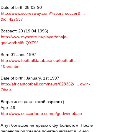
Date of birth 08-02-90
http://www.scoresway.com/?sport=soccer& ...
&id=427537
Возраст: 20 (19.04.1996)
http://www.myscore.ru/player/obaje-
godwin/hM6uQYZ9/
Born 01 Janu 1997
http://www.footballdatabase.eu/football ...
40.en.html
Date of birth: January, 1st 1997
http://africanfootball.com/news/628362/ ... dwin-
Obaje
Встретился даже такой вариант.)
Age: 46
http://www.soccerfame.com/p/godwin-obaje
А тут большое интервью с футболистом. После
перевода гуглом всё понятно читается. И его