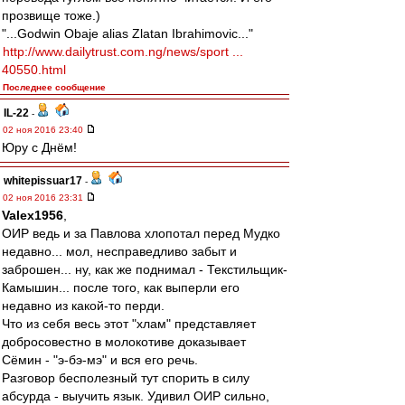
прозвище тоже.)
"...Godwin Obaje alias Zlatan Ibrahimovic..."
http://www.dailytrust.com.ng/news/sport ...
40550.html
Последнее сообщение
IL-22
-
02 ноя 2016 23:40
Юру с Днём!
whitepissuar17
-
02 ноя 2016 23:31
Valex1956
,
ОИР ведь и за Павлова хлопотал перед Мудко
недавно... мол, несправедливо забыт и
заброшен... ну, как же поднимал - Текстильщик-
Камышин... после того, как выперли его
недавно из какой-то перди.
Что из себя весь этот "хлам" представляет
добросовестно в молокотиве доказывает
Сёмин - "э-бэ-мэ" и вся его речь.
Разговор бесполезный тут спорить в силу
абсурда - выучить язык. Удивил ОИР сильно,