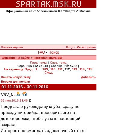
Официальный сайт болельщиков ФК "Спартак" Москва
Полная версия
Вход
•
Регистрация
FAQ
•
Поиск
Общение на сайте
Гостевая книга ВВ
»
Пред. тема
|
След. тема
Страница
112
из
115
[ Сообщений: 5732 ]
На страницу
Пред.
1
...
109
,
110
,
111
,
112
,
113
,
114
,
115
След.
Начать новую тему
Добавить
Версия для печати
01.11.2016 - 30.11.2016
VNV_N
-
02 ноя 2016 23:46
Предлагаю руководству клуба, сразу по
приезду нигерийца, проверить его на
детекторе лжи, чтобы узнать настоящий
возраст.
Интернет не смог дать однозначный ответ.