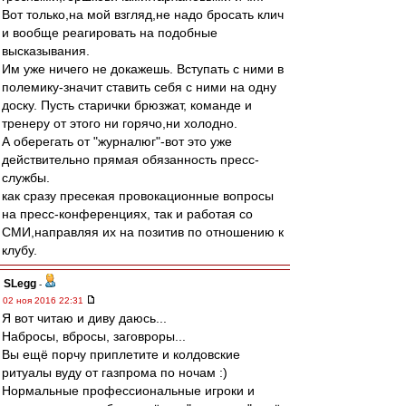
Вот только,на мой взгляд,не надо бросать клич
и вообще реагировать на подобные
высказывания.
Им уже ничего не докажешь. Вступать с ними в
полемику-значит ставить себя с ними на одну
доску. Пусть старички брюзжат, команде и
тренеру от этого ни горячо,ни холодно.
А оберегать от "журналюг"-вот это уже
действительно прямая обязанность пресс-
службы.
как сразу пресекая провокационные вопросы
на пресс-конференциях, так и работая со
СМИ,направляя их на позитив по отношению к
клубу.
SLegg
-
02 ноя 2016 22:31
Я вот читаю и диву даюсь...
Набросы, вбросы, заговроры...
Вы ещё порчу приплетите и колдовские
ритуалы вуду от газпрома по ночам :)
Нормальные профессиональные игроки и