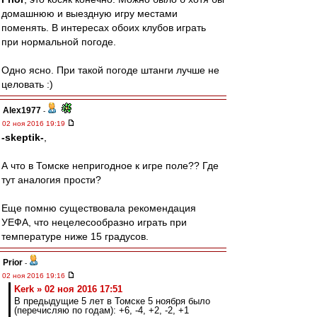
домашнюю и выездную игру местами
поменять. В интересах обоих клубов играть
при нормальной погоде.
Одно ясно. При такой погоде штанги лучше не
целовать :)
Alex1977
-
02 ноя 2016 19:19
-skeptik-
,
А что в Томске непригодное к игре поле?? Где
тут аналогия прости?
Еще помню существовала рекомендация
УЕФА, что нецелесообразно играть при
температуре ниже 15 градусов.
Prior
-
02 ноя 2016 19:16
Kerk » 02 ноя 2016 17:51
В предыдущие 5 лет в Томске 5 ноября было
(перечисляю по годам): +6, -4, +2, -2, +1