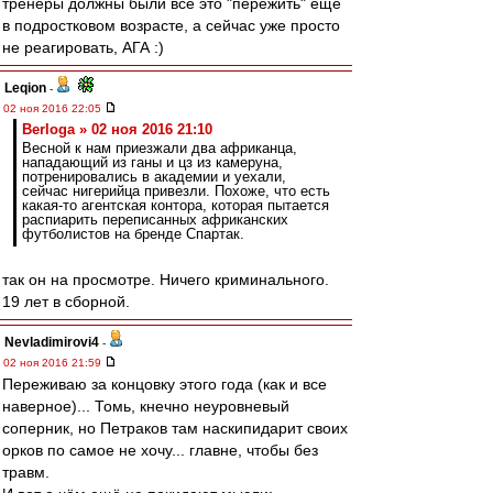
тренеры должны были всё это "пережить" ещё
в подростковом возрасте, а сейчас уже просто
не реагировать, АГА :)
Leqion
-
02 ноя 2016 22:05
Berloga » 02 ноя 2016 21:10
Весной к нам приезжали два африканца,
нападающий из ганы и цз из камеруна,
потренировались в академии и уехали,
сейчас нигерийца привезли. Похоже, что есть
какая-то агентская контора, которая пытается
распиарить переписанных африканских
футболистов на бренде Спартак.
так он на просмотре. Ничего криминального.
19 лет в сборной.
Nevladimirovi4
-
02 ноя 2016 21:59
Переживаю за концовку этого года (как и все
наверное)... Томь, кнечно неуровневый
соперник, но Петраков там наскипидарит своих
орков по самое не хочу... главне, чтобы без
травм.