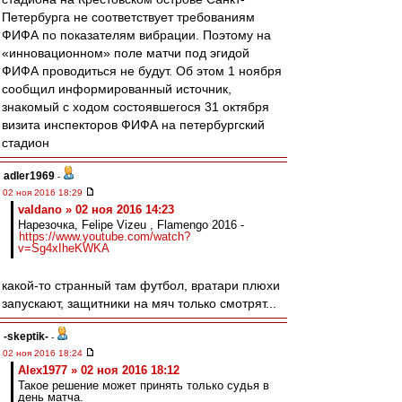
Петербурга не соответствует требованиям
ФИФА по показателям вибрации. Поэтому на
«инновационном» поле матчи под эгидой
ФИФА проводиться не будут. Об этом 1 ноября
сообщил информированный источник,
знакомый с ходом состоявшегося 31 октября
визита инспекторов ФИФА на петербургский
стадион
adler1969
-
02 ноя 2016 18:29
valdano » 02 ноя 2016 14:23
Нарезочка, Felipe Vizeu , Flamengo 2016 -
https://www.youtube.com/watch?
v=Sg4xIheKWKA
какой-то странный там футбол, вратари плюхи
запускают, защитники на мяч только смотрят...
-skeptik-
-
02 ноя 2016 18:24
Alex1977 » 02 ноя 2016 18:12
Такое решение может принять только судья в
день матча.