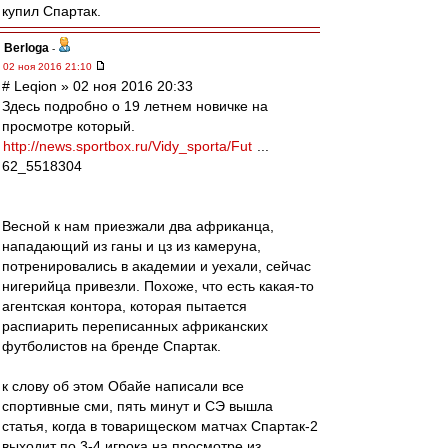
купил Спартак.
Berloga
-
02 ноя 2016 21:10
# Leqion » 02 ноя 2016 20:33
Здесь подробно о 19 летнем новичке на
просмотре который.
http://news.sportbox.ru/Vidy_sporta/Fut
...
62_5518304
Весной к нам приезжали два африканца,
нападающий из ганы и цз из камеруна,
потренировались в академии и уехали, сейчас
нигерийца привезли. Похоже, что есть какая-то
агентская контора, которая пытается
распиарить переписанных африканских
футболистов на бренде Спартак.
к слову об этом Обайе написали все
спортивные сми, пять минут и СЭ вышла
статья, когда в товарищеском матчах Спартак-2
выходит по 3-4 игрока на просмотре из