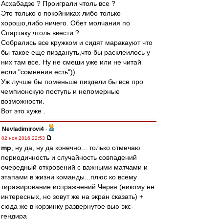
Асхабадзе ? Проиграли чтоль все ?
Это только о покойниках либо только
хорошо,либо ничего. Обет молчания по
Спартаку чтоль ввести ?
Собрались все кружком и сидят маракауют что
бы такое еще пиздануть,что бы расклеилось у
них там все. Ну не смеши уже или не читай
если "сомнения есть"))
Уж лучше бы поменьше пиздели бы все про
чемпионскую поступь и непомерные
возможности.
Вот это хуже .
Nevladimirovi4
-
02 ноя 2016 22:53
mp
, ну да, ну да конечно... только отмечаю
периодичность и случайность совпадений
очередный откровений с важными матчами и
этапами в жизни команды...плюс ко всему
тиражирование испражнений Червя (никому не
интересных, но зовут же на экран сказать) +
сюда же в корзинку развернутое вью экс-
гендира