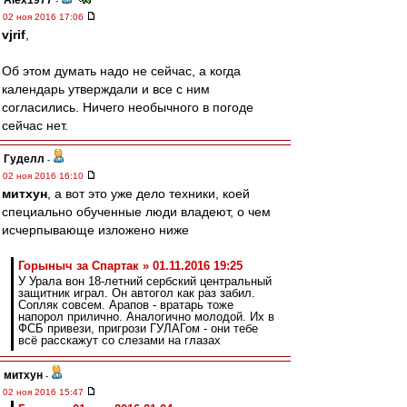
Alex1977
-
02 ноя 2016 17:06
vjrif
,
Об этом думать надо не сейчас, а когда
календарь утверждали и все с ним
согласились. Ничего необычного в погоде
сейчас нет.
Гуделл
-
02 ноя 2016 16:10
митхун
, а вот это уже дело техники, коей
специально обученные люди владеют, о чем
исчерпывающе изложено ниже
Горыныч за Спартак » 01.11.2016 19:25
У Урала вон 18-летний сербский центральный
защитник играл. Он автогол как раз забил.
Сопляк совсем. Арапов - вратарь тоже
напорол прилично. Аналогично молодой. Их в
ФСБ привези, пригрози ГУЛАГом - они тебе
всё расскажут со слезами на глазах
митхун
-
02 ноя 2016 15:47