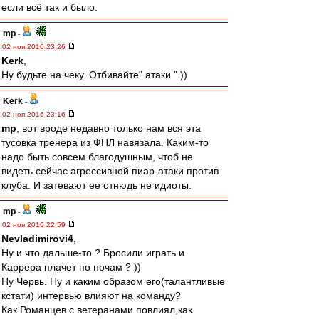
если всё так и было.
mp
-
02 ноя 2016 23:26
Kerk
,
Ну будьте на чеку. Отбивайте" атаки " ))
Kerk
-
02 ноя 2016 23:16
mp
, вот вроде недавно только нам вся эта
тусовка тренера из ФНЛ навязала. Каким-то
надо быть совсем благодушным, чтоб не
видеть сейчас агрессивной пиар-атаки против
клуба. И затевают ее отнюдь не идиоты.
mp
-
02 ноя 2016 22:59
Nevladimirovi4
,
Ну и что дальше-то ? Бросили играть и
Каррера плачет по ночам ? ))
Ну Червь. Ну и каким образом его(талантливые
кстати) интервью влияют на команду?
Как Романцев с ветеранами повлиял,как