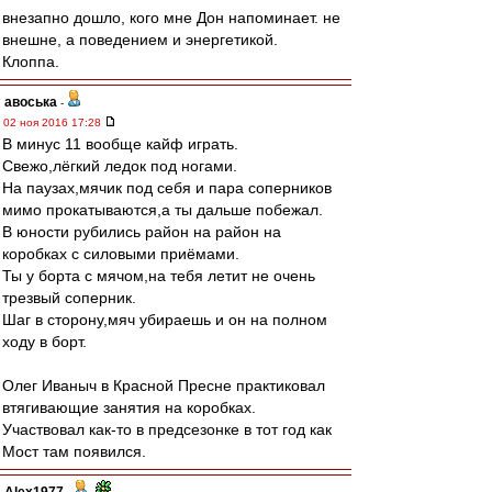
внезапно дошло, кого мне Дон напоминает. не
внешне, а поведением и энергетикой.
Клоппа.
авоська
-
02 ноя 2016 17:28
В минус 11 вообще кайф играть.
Свежо,лёгкий ледок под ногами.
На паузах,мячик под себя и пара соперников
мимо прокатываются,а ты дальше побежал.
В юности рубились район на район на
коробках с силовыми приёмами.
Ты у борта с мячом,на тебя летит не очень
трезвый соперник.
Шаг в сторону,мяч убираешь и он на полном
ходу в борт.
Олег Иваныч в Красной Пресне практиковал
втягивающие занятия на коробках.
Участвовал как-то в предсезонке в тот год как
Мост там появился.