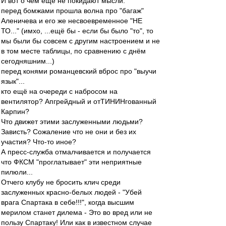
И вот о чём ещё не покидают мысли:
перед бомжами прошла волна про "багаж"
Аленичева и его же несвоевременное "НЕ
ТО..." (имхо, ...ещё бы - если бы было "то", то
мы были бы совсем с другим настроением и не
в том месте таблицы, по сравнению с днём
сегодняшним...)
перед конями романцевский вброс про "выучи
язык"...
кто ещё на очереди с набросом на
вентилятор? Апгрейдный и отТИНИНгованный
Карпин?
Что движет этими заслуженными людьми?
Зависть? Сожаление что не они и без их
участия? Что-то иное?
А пресс-служба отмалчивается и получается
что ФКСМ "проглатывает" эти неприятные
пилюли...
Отчего клубу не бросить клич среди
заслуженных красно-белых людей - "Убей
врага Спартака в себе!!!", когда высшим
мерилом станет дилема - Это во вред или не
пользу Спартаку! Или как в известном случае