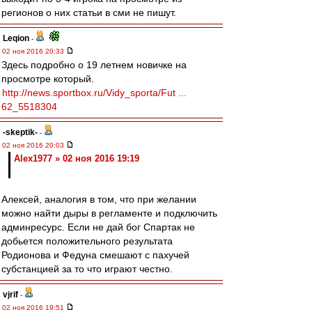
регионов о них статьи в сми не пишут.
Leqion
-
02 ноя 2016 20:33
Здесь подробно о 19 летнем новичке на
просмотре который.
http://news.sportbox.ru/Vidy_sporta/Fut ...
62_5518304
-skeptik-
-
02 ноя 2016 20:03
Alex1977 » 02 ноя 2016 19:19
Алексей, аналогия в том, что при желании
можно найти дыры в регламенте и подключить
админресурс. Если не дай бог Спартак не
добьется положительного результата
Родионова и Федуна смешают с пахучей
субстанцией за то что играют честно.
vjrif
-
02 ноя 2016 19:51