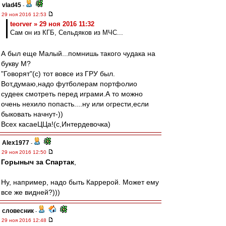
vlad45
-
29 ноя 2016 12:53
teorver » 29 ноя 2016 11:32
Сам он из КГБ, Сельдяков из МЧС...
А был еще Малый...помнишь такого чудака на
букву М?
"Говорят"(с) тот вовсе из ГРУ был.
Вот,думаю,надо футболерам портфолио
судеек смотреть перед играми.А то можно
очень нехило попасть....ну или огрести,если
быковать начнут-))
Всех касаеЦЦа!(с,Интердевочка)
Alex1977
-
29 ноя 2016 12:50
Горыныч за Спартак
,
Ну, например, надо быть Каррерой. Может ему
все же видней?)))
словесник
-
29 ноя 2016 12:48