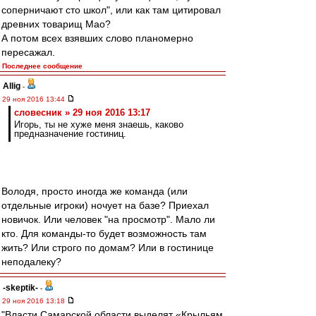
соперничают сто школ", или как там цитировал
древних товарищ Мао?
А потом всех взявших слово планомерно
пересажал.
Последнее сообщение
Allig
-
29 ноя 2016 13:44
словесник » 29 ноя 2016 13:17
Игорь, ты не хуже меня знаешь, каково
предназначение гостиниц.
Володя, просто иногда же команда (или
отдельные игроки) ночует на базе? Приехал
новичок. Или человек "на просмотр". Мало ли
кто. Для команды-то будет возможность там
жить? Или строго по домам? Или в гостинице
неподалеку?
-skeptik-
-
29 ноя 2016 13:18
"Власти Самарской области выделят «Крыльям