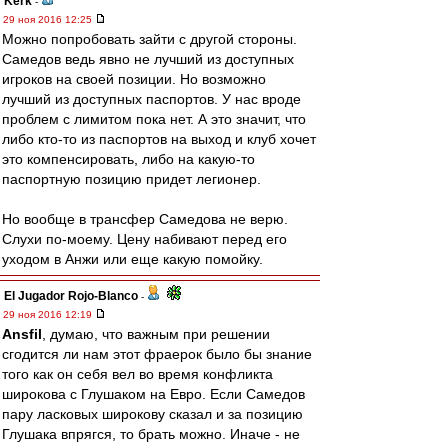
Kerk
-
29 ноя 2016 12:25
Можно попробовать зайти с другой стороны.
Самедов ведь явно не лучший из доступных
игроков на своей позиции. Но возможно
лучший из доступных паспортов. У нас вроде
проблем с лимитом пока нет. А это значит, что
либо кто-то из паспортов на выход и клуб хочет
это компенсировать, либо на какую-то
паспортную позицию придет легионер.
Но вообще в трансфер Самедова не верю.
Слухи по-моему. Цену набивают перед его
уходом в Анжи или еще какую помойку.
El Jugador Rojo-Blanco
-
29 ноя 2016 12:19
Ansfil
, думаю, что важным при решении
сгодится ли нам этот фраерок было бы знание
того как он себя вел во время конфликта
широкова с Глушаком на Евро. Если Самедов
пару ласковых широкову сказал и за позицию
Глушака впрягся, то брать можно. Иначе - не