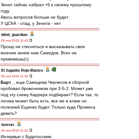
Зенит сейчас набрал +5 к своему прошлому
году.
Авось вопросов больше не будет.
У ЦСКА - спад, у Зенита - нет.
blind_guardian
-
29 ноя 2016 11:43
Прошу не стесняться и высказывать свое
мнение зачем нам Самедов. Всех не
превяжешь(с)
El Jugador Rojo-Blanco
-
29 ноя 2016 11:32
Барт_
, еще Самедова Черчесов в сборной
пробовал бровочником при 3-5-2. Может уже
под эту схему Каррера подбирает? Если так, то
логика может быть есть, все же в атаке он
полезней Ещенко будет. Только куда Промеса
девать?
teorver
-
29 ноя 2016 11:32
Интервью с Будогосским.