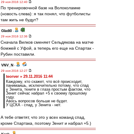
29 ноя 2016 12:40
По тренировочной базе на Волоколамке
(новость слева): я так понял, что футболисты
там жить не будут?
Gladi0
-
29 ноя 2016 12:36
Сначала Вилков сменяет Сельдякова на матче
бомжей с Уфой, а теперь его еще на Спартак -
Рубин поставили.
VNV_N
-
29 ноя 2016 12:27
teorver » 29.11.2016 11:44
Каждому, кто скажет, что всё происходит,
панимаишь, исключительно потому, что спад
у Зенита, ткните в глаза простым фактом, что
Зенит сейчас набрал +5 к своему прошлому
году.
Авось вопросов больше не будет.
У ЦСКА - спад, у Зенита - нет.
А тебе ответят, что это у всех команд спад,
кроме Спартака, поэтому Зенит и набрал +5.)