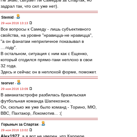
Не знаю, сыграет ли Самедов за Спартак, но
задрал так, что сил уже нет).
Stemid
-
29 ноя 2016 13:13
Все вопросы к Самеду - лишь субъективного
свойства, на уровне "нравицца-не нравицца",
"а он фанатам неприличное показывал в
....году".
В остальном, ситуация с ним как с Ещенко,
который сгодился прямо-таки неплохо в свои
32 года.
Здесь и сейчас он в неплохой форме, поможет.
teorver
-
29 ноя 2016 13:09
В авиакатастрофе разбилась бразильская
футбольная команда Шапекоэнсе.
Ох, сколько же уже было команд - Торино, МЮ,
ВВС, Пахтакор, Локомотив... :(
Горыныч за Спартак
-
29 ноя 2016 13:02
Alex1977
, а я вот не уверен, что Каррере