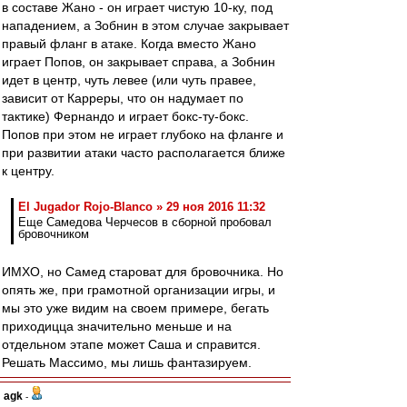
в составе Жано - он играет чистую 10-ку, под
нападением, а Зобнин в этом случае закрывает
правый фланг в атаке. Когда вместо Жано
играет Попов, он закрывает справа, а Зобнин
идет в центр, чуть левее (или чуть правее,
зависит от Карреры, что он надумает по
тактике) Фернандо и играет бокс-ту-бокс.
Попов при этом не играет глубоко на фланге и
при развитии атаки часто располагается ближе
к центру.
El Jugador Rojo-Blanco » 29 ноя 2016 11:32
Еще Самедова Черчесов в сборной пробовал
бровочником
ИМХО, но Самед староват для бровочника. Но
опять же, при грамотной организации игры, и
мы это уже видим на своем примере, бегать
приходицца значительно меньше и на
отдельном этапе может Саша и справится.
Решать Массимо, мы лишь фантазируем.
agk
-