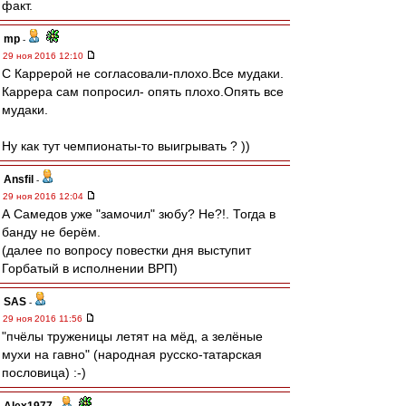
факт.
mp
-
29 ноя 2016 12:10
С Каррерой не согласовали-плохо.Все мудаки.
Каррера сам попросил- опять плохо.Опять все
мудаки.
Ну как тут чемпионаты-то выигрывать ? ))
Ansfil
-
29 ноя 2016 12:04
А Самедов уже "замочил" зюбу? Не?!. Тогда в
банду не берём.
(далее по вопросу повестки дня выступит
Горбатый в исполнении ВРП)
SAS
-
29 ноя 2016 11:56
"пчёлы труженицы летят на мёд, а зелёные
мухи на гавно" (народная русско-татарская
пословица) :-)