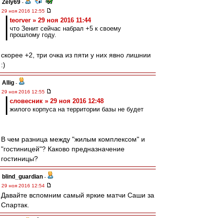
Zely69
-
29 ноя 2016 12:55
teorver » 29 ноя 2016 11:44
что Зенит сейчас набрал +5 к своему
прошлому году.
скорее +2, три очка из пяти у них явно лишнии
:)
Allig
-
29 ноя 2016 12:55
словесник » 29 ноя 2016 12:48
жилого корпуса на территории базы не будет
В чем разница между "жилым комплексом" и
"гостиницей"? Каково предназначение
гостиницы?
blind_guardian
-
29 ноя 2016 12:54
Давайте вспомним самый яркие матчи Саши за
Спартак.