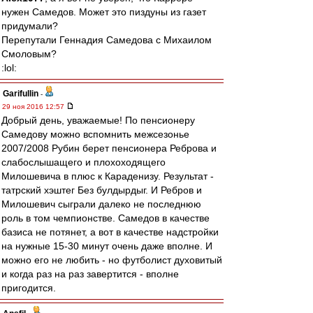
нужен Самедов. Может это пиздуны из газет
придумали?
Перепутали Геннадия Самедова с Михаилом
Смоловым?
:lol:
Garifullin
-
29 ноя 2016 12:57
Добрый день, уважаемые! По пенсионеру
Самедову можно вспомнить межсезонье
2007/2008 Рубин берет пенсионера Реброва и
слабослышащего и плохоходящего
Милошевича в плюс к Караденизу. Результат -
татрский хэштег Без булдырдыг. И Ребров и
Милошевич сыграли далеко не последнюю
роль в том чемпионстве. Самедов в качестве
базиса не потянет, а вот в качестве надстройки
на нужные 15-30 минут очень даже вполне. И
можно его не любить - но футболист духовитый
и когда раз на раз завертится - вполне
пригодится.