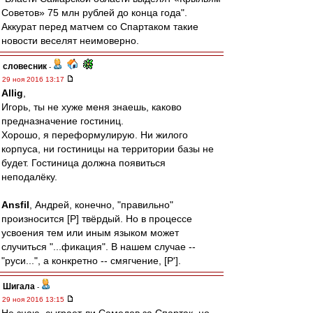
Советов» 75 млн рублей до конца года".
Аккурат перед матчем со Спартаком такие
новости веселят неимоверно.
словесник
-
29 ноя 2016 13:17
Allig
,
Игорь, ты не хуже меня знаешь, каково
предназначение гостиниц.
Хорошо, я переформулирую. Ни жилого
корпуса, ни гостиницы на территории базы не
будет. Гостиница должна появиться
неподалёку.
Ansfil
, Андрей, конечно, "правильно"
произносится [Р] твёрдый. Но в процессе
усвоения тем или иным языком может
случиться "...фикация". В нашем случае --
"руси...", а конкретно -- смягчение, [Р'].
Шигала
-
29 ноя 2016 13:15