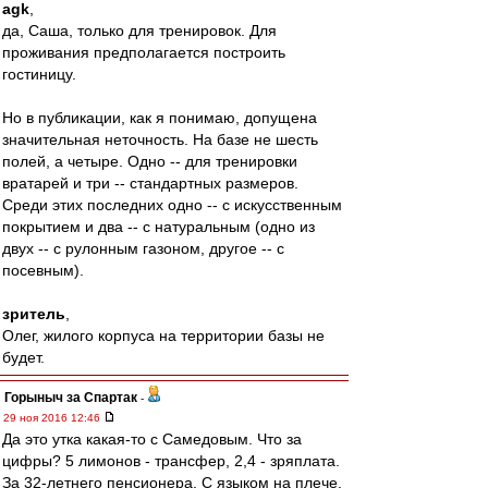
agk
,
да, Саша, только для тренировок. Для
проживания предполагается построить
гостиницу.
Но в публикации, как я понимаю, допущена
значительная неточность. На базе не шесть
полей, а четыре. Одно -- для тренировки
вратарей и три -- стандартных размеров.
Среди этих последних одно -- с искусственным
покрытием и два -- с натуральным (одно из
двух -- с рулонным газоном, другое -- с
посевным).
зритель
,
Олег, жилого корпуса на территории базы не
будет.
Горыныч за Спартак
-
29 ноя 2016 12:46
Да это утка какая-то с Самедовым. Что за
цифры? 5 лимонов - трансфер, 2,4 - зряплата.
За 32-летнего пенсионера. С языком на плече.