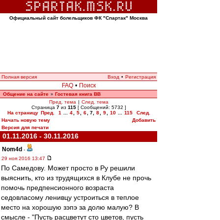
Официальный сайт болельщиков ФК "Спартак" Москва
Полная версия
Вход
•
Регистрация
FAQ
•
Поиск
Общение на сайте
Гостевая книга ВВ
»
Пред. тема
|
След. тема
Страница
7
из
115
[ Сообщений: 5732 ]
На страницу
Пред.
1
...
4
,
5
,
6
,
7
,
8
,
9
,
10
...
115
След.
Начать новую тему
Добавить
Версия для печати
01.11.2016 - 30.11.2016
Nom4d
-
29 ноя 2016 13:47
По Самедову. Может просто в Ру решили
выяснить, кто из трудящихся в Клубе не прочь
помочь предпенсионного возраста
седовласому ленивцу устроиться в теплое
место на хорошую зэпэ за долю малую? В
смысле - "Пусть расцветут сто цветов, пусть