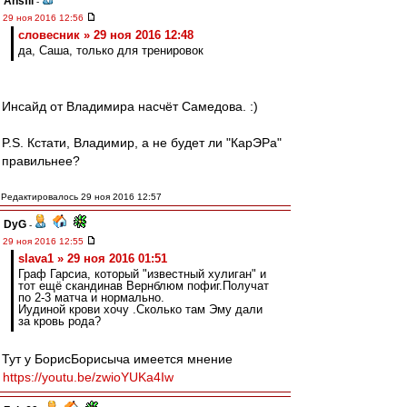
Ansfil
-
29 ноя 2016 12:56
словесник » 29 ноя 2016 12:48
да, Саша, только для тренировок
Инсайд от Владимира насчёт Самедова. :)
P.S. Кстати, Владимир, а не будет ли "КарЭРа"
правильнее?
Редактировалось 29 ноя 2016 12:57
DyG
-
29 ноя 2016 12:55
slava1 » 29 ноя 2016 01:51
Граф Гарсиа, который "известный хулиган" и
тот ещё скандинав Вернблюм пофиг.Получат
по 2-3 матча и нормально.
Иудиной крови хочу .Сколько там Эму дали
за кровь рода?
Тут у БорисБорисыча имеется мнение
https://youtu.be/zwioYUKa4Iw