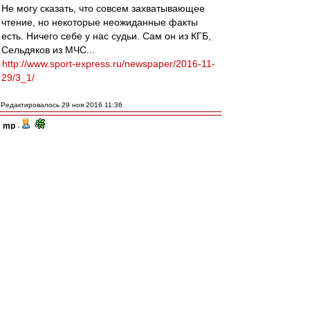
Не могу сказать, что совсем захватывающее
чтение, но некоторые неожиданные факты
есть. Ничего себе у нас судьи. Сам он из КГБ,
Сельдяков из МЧС...
http://www.sport-express.ru/newspaper/2016-11-
29/3_1/
Редактировалось 29 ноя 2016 11:36
mp
-
29 ноя 2016 11:28
УхВат
, Это в бассейн плохо.А в реку можно.
Тем более в такую бурную )
DyG
-
29 ноя 2016 11:24
Опять вон какого-то негра не подписали.
Боязно: как бы КДК в расизме не обвинил.
IvanKor
-
29 ноя 2016 11:19
Барт_ » 29 ноя 2016 10:59
traubenbah » 29 ноя 2016 10:34
С учетом вышесказанного о Промесе мы 3-4-3