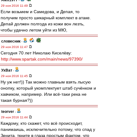
Alex1977
-
29 ноя 2016 11:49
Если возьмем и Самедова, и Депая, то
получим просто шикарный комплект в атаке.
Депай должен полгода из кожи вон лезть,
чтобы удачно летом уйти из МЮ,
словесник
-
29 ноя 2016 11:47
Сегодня 70 лет Николаю Киселёву:
http://www.spartak.com/main/news/97390/
УхВат
-
29 ноя 2016 11:45
Ну уж нет!)) Так можно главным взять лысую
онопку, который укомплектует штаб сучёнком и
хавчиком, например. Или всё-таки река не
такая бурная?))
teorver
-
29 ноя 2016 11:44
Каждому, кто скажет, что всё происходит,
панимаишь, исключительно потому, что спад у
Зенита, ткните в глаза простым фактом, что