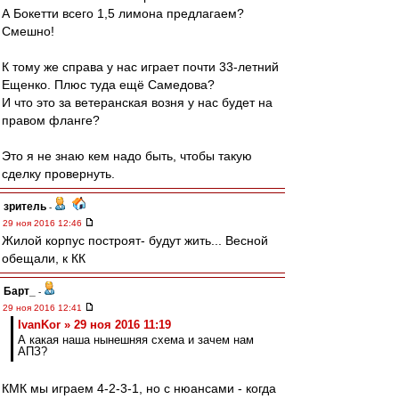
А Бокетти всего 1,5 лимона предлагаем?
Смешно!
К тому же справа у нас играет почти 33-летний
Ещенко. Плюс туда ещё Самедова?
И что это за ветеранская возня у нас будет на
правом фланге?
Это я не знаю кем надо быть, чтобы такую
сделку провернуть.
зpитель
-
29 ноя 2016 12:46
Жилой корпус построят- будут жить... Весной
обещали, к КК
Барт_
-
29 ноя 2016 12:41
IvanKor » 29 ноя 2016 11:19
А какая наша нынешняя схема и зачем нам
АПЗ?
КМК мы играем 4-2-3-1, но с нюансами - когда