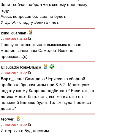
Зенит сейчас набрал +5 к своему прошлому
году.
Авось вопросов больше не будет.
У ЦСКА - спад, у Зенита - нет.
blind_guardian
-
29 ноя 2016 11:43
Прошу не стесняться и высказывать свое
мнение зачем нам Самедов. Всех не
превяжешь(с)
El Jugador Rojo-Blanco
-
29 ноя 2016 11:32
Барт_
, еще Самедова Черчесов в сборной
пробовал бровочником при 3-5-2. Может уже
под эту схему Каррера подбирает? Если так, то
логика может быть есть, все же в атаке он
полезней Ещенко будет. Только куда Промеса
девать?
teorver
-
29 ноя 2016 11:32
Интервью с Будогосским.