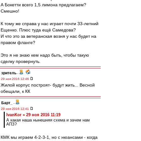
А Бокетти всего 1,5 лимона предлагаем?
Смешно!
К тому же справа у нас играет почти 33-летний
Ещенко. Плюс туда ещё Самедова?
И что это за ветеранская возня у нас будет на
правом фланге?
Это я не знаю кем надо быть, чтобы такую
сделку провернуть.
зpитель
-
29 ноя 2016 12:46
Жилой корпус построят- будут жить... Весной
обещали, к КК
Барт_
-
29 ноя 2016 12:41
IvanKor » 29 ноя 2016 11:19
А какая наша нынешняя схема и зачем нам
АПЗ?
КМК мы играем 4-2-3-1, но с нюансами - когда