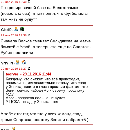
29 ноя 2016 12:40
По тренировочной базе на Волоколамке
(новость слева): я так понял, что футболисты
там жить не будут?
Gladi0
-
29 ноя 2016 12:36
Сначала Вилков сменяет Сельдякова на матче
бомжей с Уфой, а теперь его еще на Спартак -
Рубин поставили.
VNV_N
-
29 ноя 2016 12:27
teorver » 29.11.2016 11:44
Каждому, кто скажет, что всё происходит,
панимаишь, исключительно потому, что спад
у Зенита, ткните в глаза простым фактом, что
Зенит сейчас набрал +5 к своему прошлому
году.
Авось вопросов больше не будет.
У ЦСКА - спад, у Зенита - нет.
А тебе ответят, что это у всех команд спад,
кроме Спартака, поэтому Зенит и набрал +5.)