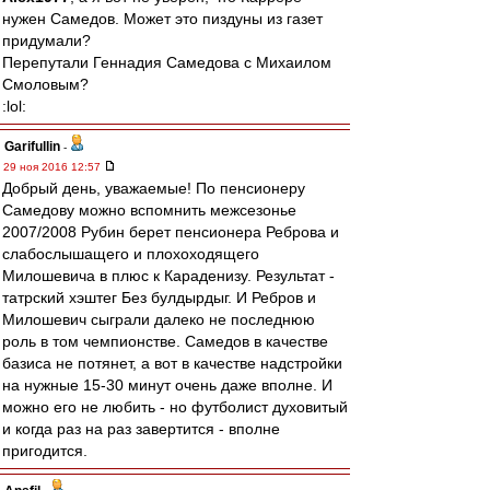
нужен Самедов. Может это пиздуны из газет
придумали?
Перепутали Геннадия Самедова с Михаилом
Смоловым?
:lol:
Garifullin
-
29 ноя 2016 12:57
Добрый день, уважаемые! По пенсионеру
Самедову можно вспомнить межсезонье
2007/2008 Рубин берет пенсионера Реброва и
слабослышащего и плохоходящего
Милошевича в плюс к Караденизу. Результат -
татрский хэштег Без булдырдыг. И Ребров и
Милошевич сыграли далеко не последнюю
роль в том чемпионстве. Самедов в качестве
базиса не потянет, а вот в качестве надстройки
на нужные 15-30 минут очень даже вполне. И
можно его не любить - но футболист духовитый
и когда раз на раз завертится - вполне
пригодится.