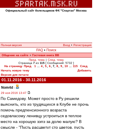
Официальный сайт болельщиков ФК "Спартак" Москва
Полная версия
Вход
•
Регистрация
FAQ
•
Поиск
Общение на сайте
Гостевая книга ВВ
»
Пред. тема
|
След. тема
Страница
7
из
115
[ Сообщений: 5732 ]
На страницу
Пред.
1
...
4
,
5
,
6
,
7
,
8
,
9
,
10
...
115
След.
Начать новую тему
Добавить
Версия для печати
01.11.2016 - 30.11.2016
Nom4d
-
29 ноя 2016 13:47
По Самедову. Может просто в Ру решили
выяснить, кто из трудящихся в Клубе не прочь
помочь предпенсионного возраста
седовласому ленивцу устроиться в теплое
место на хорошую зэпэ за долю малую? В
смысле - "Пусть расцветут сто цветов, пусть