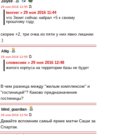
Zely69
-
29 ноя 2016 12:55
teorver » 29 ноя 2016 11:44
что Зенит сейчас набрал +5 к своему
прошлому году.
скорее +2, три очка из пяти у них явно лишнии
:)
Allig
-
29 ноя 2016 12:55
словесник » 29 ноя 2016 12:48
жилого корпуса на территории базы не будет
В чем разница между "жилым комплексом" и
"гостиницей"? Каково предназначение
гостиницы?
blind_guardian
-
29 ноя 2016 12:54
Давайте вспомним самый яркие матчи Саши за
Спартак.