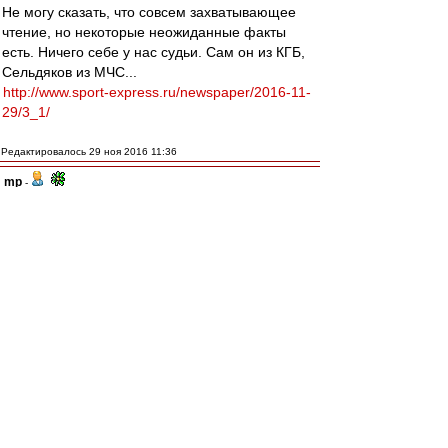
Не могу сказать, что совсем захватывающее
чтение, но некоторые неожиданные факты
есть. Ничего себе у нас судьи. Сам он из КГБ,
Сельдяков из МЧС...
http://www.sport-express.ru/newspaper/2016-11-
29/3_1/
Редактировалось 29 ноя 2016 11:36
mp
-
29 ноя 2016 11:28
УхВат
, Это в бассейн плохо.А в реку можно.
Тем более в такую бурную )
DyG
-
29 ноя 2016 11:24
Опять вон какого-то негра не подписали.
Боязно: как бы КДК в расизме не обвинил.
IvanKor
-
29 ноя 2016 11:19
Барт_ » 29 ноя 2016 10:59
traubenbah » 29 ноя 2016 10:34
С учетом вышесказанного о Промесе мы 3-4-3