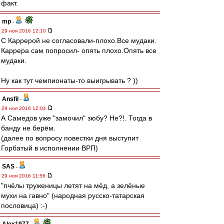
факт.
mp
-
29 ноя 2016 12:10
С Каррерой не согласовали-плохо.Все мудаки.
Каррера сам попросил- опять плохо.Опять все
мудаки.
Ну как тут чемпионаты-то выигрывать ? ))
Ansfil
-
29 ноя 2016 12:04
А Самедов уже "замочил" зюбу? Не?!. Тогда в
банду не берём.
(далее по вопросу повестки дня выступит
Горбатый в исполнении ВРП)
SAS
-
29 ноя 2016 11:56
"пчёлы труженицы летят на мёд, а зелёные
мухи на гавно" (народная русско-татарская
пословица) :-)