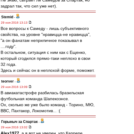
Не знаю, сыграет ли Самедов за Спартак, но
задрал так, что сил уже нет).
Stemid
-
29 ноя 2016 13:13
Все вопросы к Самеду - лишь субъективного
свойства, на уровне "нравицца-не нравицца",
"а он фанатам неприличное показывал в
....году".
В остальном, ситуация с ним как с Ещенко,
который сгодился прямо-таки неплохо в свои
32 года.
Здесь и сейчас он в неплохой форме, поможет.
teorver
-
29 ноя 2016 13:09
В авиакатастрофе разбилась бразильская
футбольная команда Шапекоэнсе.
Ох, сколько же уже было команд - Торино, МЮ,
ВВС, Пахтакор, Локомотив... :(
Горыныч за Спартак
-
29 ноя 2016 13:02
Alex1977
, а я вот не уверен, что Каррере