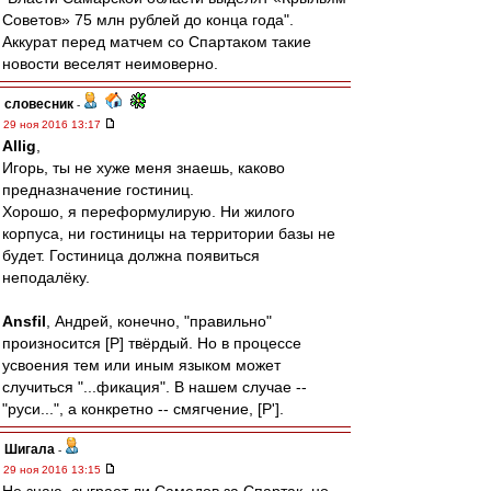
Советов» 75 млн рублей до конца года".
Аккурат перед матчем со Спартаком такие
новости веселят неимоверно.
словесник
-
29 ноя 2016 13:17
Allig
,
Игорь, ты не хуже меня знаешь, каково
предназначение гостиниц.
Хорошо, я переформулирую. Ни жилого
корпуса, ни гостиницы на территории базы не
будет. Гостиница должна появиться
неподалёку.
Ansfil
, Андрей, конечно, "правильно"
произносится [Р] твёрдый. Но в процессе
усвоения тем или иным языком может
случиться "...фикация". В нашем случае --
"руси...", а конкретно -- смягчение, [Р'].
Шигала
-
29 ноя 2016 13:15