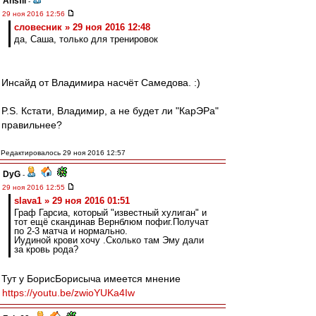
Ansfil
-
29 ноя 2016 12:56
словесник » 29 ноя 2016 12:48
да, Саша, только для тренировок
Инсайд от Владимира насчёт Самедова. :)
P.S. Кстати, Владимир, а не будет ли "КарЭРа"
правильнее?
Редактировалось 29 ноя 2016 12:57
DyG
-
29 ноя 2016 12:55
slava1 » 29 ноя 2016 01:51
Граф Гарсиа, который "известный хулиган" и
тот ещё скандинав Вернблюм пофиг.Получат
по 2-3 матча и нормально.
Иудиной крови хочу .Сколько там Эму дали
за кровь рода?
Тут у БорисБорисыча имеется мнение
https://youtu.be/zwioYUKa4Iw