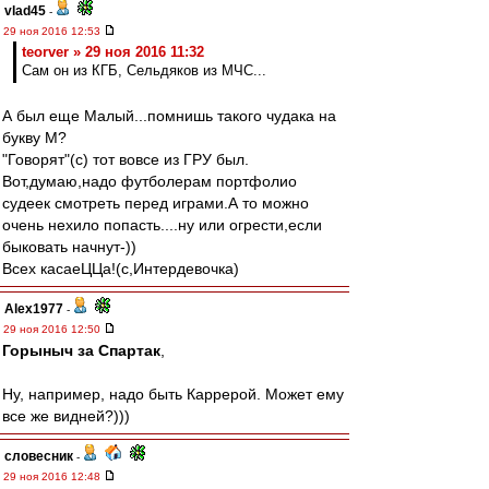
vlad45
-
29 ноя 2016 12:53
teorver » 29 ноя 2016 11:32
Сам он из КГБ, Сельдяков из МЧС...
А был еще Малый...помнишь такого чудака на
букву М?
"Говорят"(с) тот вовсе из ГРУ был.
Вот,думаю,надо футболерам портфолио
судеек смотреть перед играми.А то можно
очень нехило попасть....ну или огрести,если
быковать начнут-))
Всех касаеЦЦа!(с,Интердевочка)
Alex1977
-
29 ноя 2016 12:50
Горыныч за Спартак
,
Ну, например, надо быть Каррерой. Может ему
все же видней?)))
словесник
-
29 ноя 2016 12:48