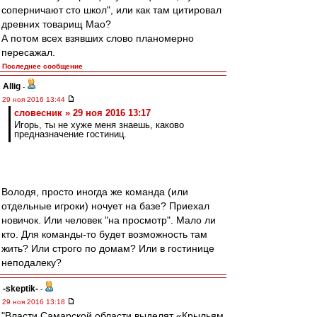
соперничают сто школ", или как там цитировал
древних товарищ Мао?
А потом всех взявших слово планомерно
пересажал.
Последнее сообщение
Allig
-
29 ноя 2016 13:44
словесник » 29 ноя 2016 13:17
Игорь, ты не хуже меня знаешь, каково
предназначение гостиниц.
Володя, просто иногда же команда (или
отдельные игроки) ночует на базе? Приехал
новичок. Или человек "на просмотр". Мало ли
кто. Для команды-то будет возможность там
жить? Или строго по домам? Или в гостинице
неподалеку?
-skeptik-
-
29 ноя 2016 13:18
"Власти Самарской области выделят «Крыльям