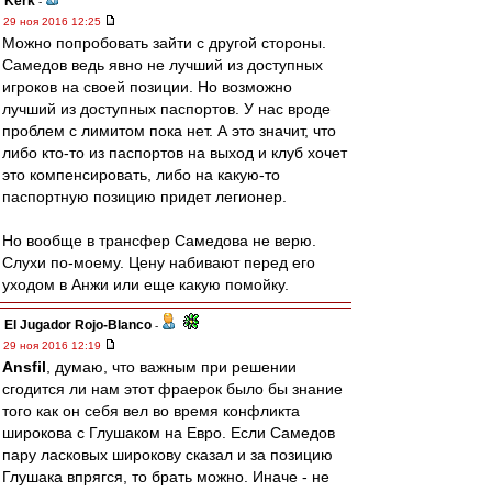
Kerk
-
29 ноя 2016 12:25
Можно попробовать зайти с другой стороны.
Самедов ведь явно не лучший из доступных
игроков на своей позиции. Но возможно
лучший из доступных паспортов. У нас вроде
проблем с лимитом пока нет. А это значит, что
либо кто-то из паспортов на выход и клуб хочет
это компенсировать, либо на какую-то
паспортную позицию придет легионер.
Но вообще в трансфер Самедова не верю.
Слухи по-моему. Цену набивают перед его
уходом в Анжи или еще какую помойку.
El Jugador Rojo-Blanco
-
29 ноя 2016 12:19
Ansfil
, думаю, что важным при решении
сгодится ли нам этот фраерок было бы знание
того как он себя вел во время конфликта
широкова с Глушаком на Евро. Если Самедов
пару ласковых широкову сказал и за позицию
Глушака впрягся, то брать можно. Иначе - не