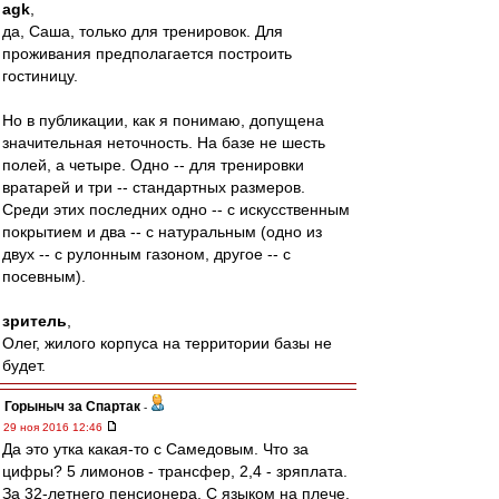
agk
,
да, Саша, только для тренировок. Для
проживания предполагается построить
гостиницу.
Но в публикации, как я понимаю, допущена
значительная неточность. На базе не шесть
полей, а четыре. Одно -- для тренировки
вратарей и три -- стандартных размеров.
Среди этих последних одно -- с искусственным
покрытием и два -- с натуральным (одно из
двух -- с рулонным газоном, другое -- с
посевным).
зритель
,
Олег, жилого корпуса на территории базы не
будет.
Горыныч за Спартак
-
29 ноя 2016 12:46
Да это утка какая-то с Самедовым. Что за
цифры? 5 лимонов - трансфер, 2,4 - зряплата.
За 32-летнего пенсионера. С языком на плече.