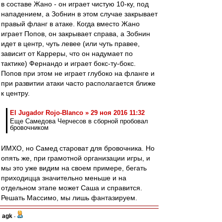
в составе Жано - он играет чистую 10-ку, под
нападением, а Зобнин в этом случае закрывает
правый фланг в атаке. Когда вместо Жано
играет Попов, он закрывает справа, а Зобнин
идет в центр, чуть левее (или чуть правее,
зависит от Карреры, что он надумает по
тактике) Фернандо и играет бокс-ту-бокс.
Попов при этом не играет глубоко на фланге и
при развитии атаки часто располагается ближе
к центру.
El Jugador Rojo-Blanco » 29 ноя 2016 11:32
Еще Самедова Черчесов в сборной пробовал
бровочником
ИМХО, но Самед староват для бровочника. Но
опять же, при грамотной организации игры, и
мы это уже видим на своем примере, бегать
приходицца значительно меньше и на
отдельном этапе может Саша и справится.
Решать Массимо, мы лишь фантазируем.
agk
-