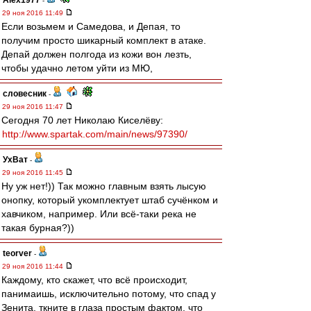
Alex1977
-
29 ноя 2016 11:49
Если возьмем и Самедова, и Депая, то
получим просто шикарный комплект в атаке.
Депай должен полгода из кожи вон лезть,
чтобы удачно летом уйти из МЮ,
словесник
-
29 ноя 2016 11:47
Сегодня 70 лет Николаю Киселёву:
http://www.spartak.com/main/news/97390/
УхВат
-
29 ноя 2016 11:45
Ну уж нет!)) Так можно главным взять лысую
онопку, который укомплектует штаб сучёнком и
хавчиком, например. Или всё-таки река не
такая бурная?))
teorver
-
29 ноя 2016 11:44
Каждому, кто скажет, что всё происходит,
панимаишь, исключительно потому, что спад у
Зенита, ткните в глаза простым фактом, что