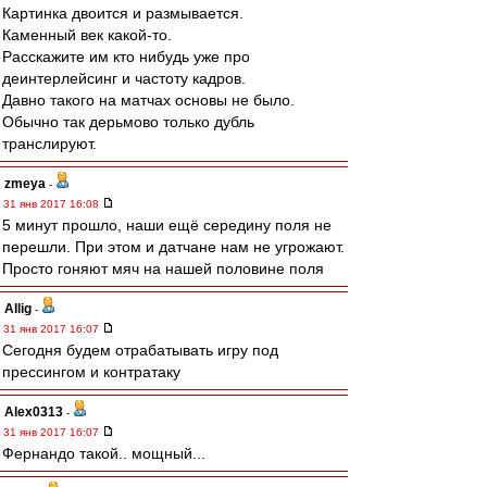
Картинка двоится и размывается.
Каменный век какой-то.
Расскажите им кто нибудь уже про
деинтерлейсинг и частоту кадров.
Давно такого на матчах основы не было.
Обычно так дерьмово только дубль
транслируют.
zmeya
-
31 янв 2017 16:08
5 минут прошло, наши ещё середину поля не
перешли. При этом и датчане нам не угрожают.
Просто гоняют мяч на нашей половине поля
Allig
-
31 янв 2017 16:07
Сегодня будем отрабатывать игру под
прессингом и контратаку
Alex0313
-
31 янв 2017 16:07
Фернандо такой.. мощный...