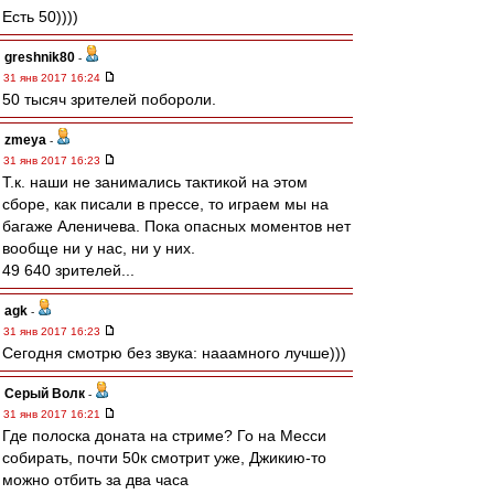
Есть 50))))
greshnik80
-
31 янв 2017 16:24
50 тысяч зрителей побороли.
zmeya
-
31 янв 2017 16:23
Т.к. наши не занимались тактикой на этом
сборе, как писали в прессе, то играем мы на
багаже Аленичева. Пока опасных моментов нет
вообще ни у нас, ни у них.
49 640 зрителей...
agk
-
31 янв 2017 16:23
Сегодня смотрю без звука: нааамного лучше)))
Серый Волк
-
31 янв 2017 16:21
Где полоска доната на стриме? Го на Месси
собирать, почти 50к смотрит уже, Джикию-то
можно отбить за два часа