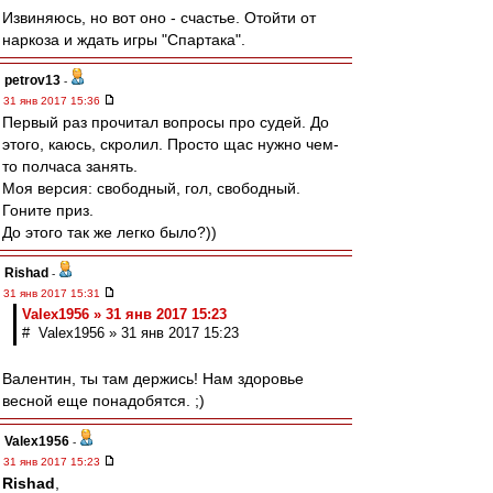
Извиняюсь, но вот оно - счастье. Отойти от
наркоза и ждать игры "Спартака".
petrov13
-
31 янв 2017 15:36
Первый раз прочитал вопросы про судей. До
этого, каюсь, скролил. Просто щас нужно чем-
то полчаса занять.
Моя версия: свободный, гол, свободный.
Гоните приз.
До этого так же легко было?))
Rishad
-
31 янв 2017 15:31
Valex1956 » 31 янв 2017 15:23
# Valex1956 » 31 янв 2017 15:23
Валентин, ты там держись! Нам здоровье
весной еще понадобятся. ;)
Valex1956
-
31 янв 2017 15:23
Rishad
,