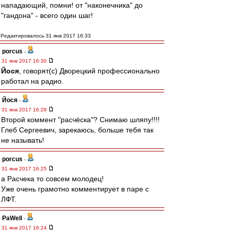
нападающий, помни! от "наконечника" до
"гандона" - всего один шаг!
Редактировалось 31 янв 2017 16:33
porcus
-
31 янв 2017 16:30
Йося
, говорят(с) Дворецкий профессионально
работал на радио.
Йося
-
31 янв 2017 16:29
Второй коммент "расчёска"? Снимаю шляпу!!!!
Глеб Сергеевич, зарекаюсь, больше тебя так
не называть!
porcus
-
31 янв 2017 16:25
а Расчека то совсем молодец!
Уже очень грамотно комментирует в паре с
ЛФТ.
PaWell
-
31 янв 2017 16:24