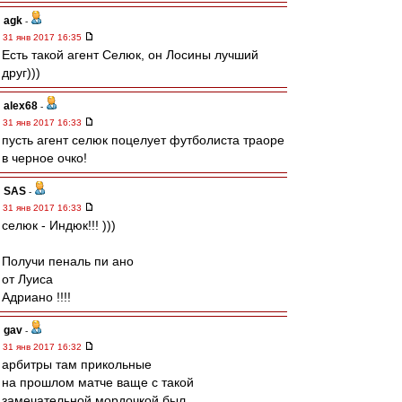
agk
-
31 янв 2017 16:35
Есть такой агент Селюк, он Лосины лучший
друг)))
alex68
-
31 янв 2017 16:33
пусть агент селюк поцелует футболиста траоре
в черное очко!
SAS
-
31 янв 2017 16:33
селюк - Индюк!!! )))
Получи пеналь пи ано
от Луиса
Адриано !!!!
gav
-
31 янв 2017 16:32
арбитры там прикольные
на прошлом матче ваще с такой
замечательной мордочкой был