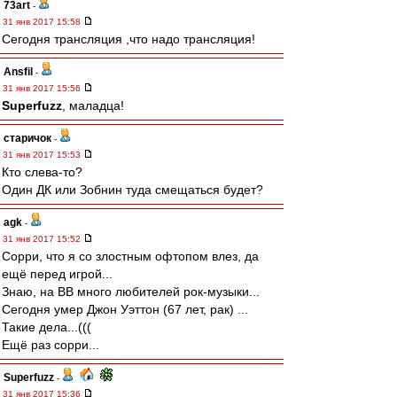
73art
-
31 янв 2017 15:58
Сегодня трансляция ,что надо трансляция!
Ansfil
-
31 янв 2017 15:56
Superfuzz
, маладца!
старичок
-
31 янв 2017 15:53
Кто слева-то?
Один ДК или Зобнин туда смещаться будет?
agk
-
31 янв 2017 15:52
Сорри, что я со злостным офтопом влез, да
ещё перед игрой...
Знаю, на ВВ много любителей рок-музыки...
Сегодня умер Джон Уэттон (67 лет, рак) ...
Такие дела...(((
Ещё раз сорри...
Superfuzz
-
31 янв 2017 15:36