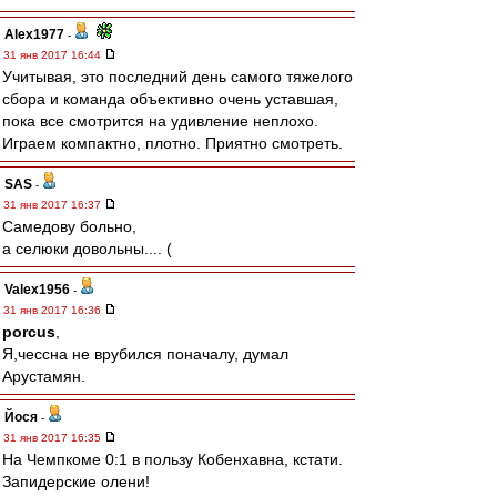
Alex1977
-
31 янв 2017 16:44
Учитывая, это последний день самого тяжелого
сбора и команда объективно очень уставшая,
пока все смотрится на удивление неплохо.
Играем компактно, плотно. Приятно смотреть.
SAS
-
31 янв 2017 16:37
Самедову больно,
а селюки довольны.... (
Valex1956
-
31 янв 2017 16:36
porcus
,
Я,чессна не врубился поначалу, думал
Арустамян.
Йося
-
31 янв 2017 16:35
На Чемпкоме 0:1 в пользу Кобенхавна, кстати.
Запидерские олени!