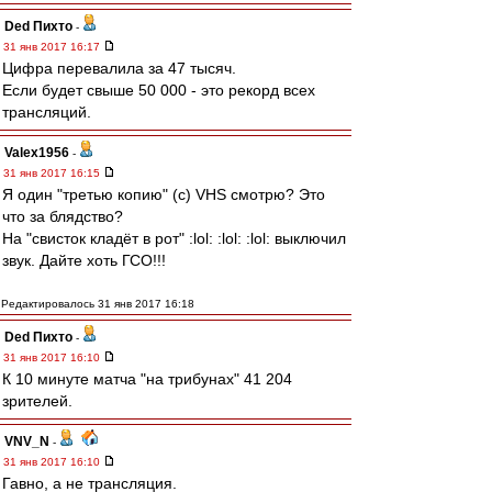
Ded Пихто
-
31 янв 2017 16:17
Цифра перевалила за 47 тысяч.
Если будет свыше 50 000 - это рекорд всех
трансляций.
Valex1956
-
31 янв 2017 16:15
Я один "третью копию" (с) VHS смотрю? Это
что за блядство?
На "свисток кладёт в рот" :lol: :lol: :lol: выключил
звук. Дайте хоть ГСО!!!
Редактировалось 31 янв 2017 16:18
Ded Пихто
-
31 янв 2017 16:10
К 10 минуте матча "на трибунах" 41 204
зрителей.
VNV_N
-
31 янв 2017 16:10
Гавно, а не трансляция.