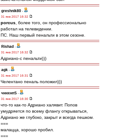
greshnik80
-
31 янв 2017 16:32
porcus
, более того, он профессионально
работал на телевидении.
ПС. Наш первый пенальти в этом сезоне.
Rishad
-
31 янв 2017 16:32
Адриано-с пенальти)))
agk
-
31 янв 2017 16:31
Челентано пеналь положил)))
чннхнпS
-
31 янв 2017 16:30
что-то как-то Адриано халявит. Попов
умудряется по всему флангу открываться,
Адриано же глубоко, закрыт и всегда пешком.
===
малацца, хорошо пробил.
===