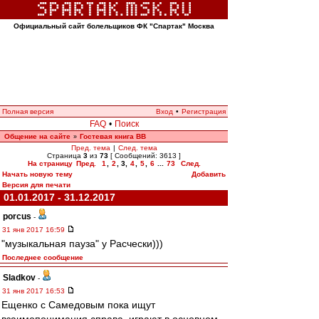
Официальный сайт болельщиков ФК "Спартак" Москва
Полная версия
Вход
•
Регистрация
FAQ
•
Поиск
Общение на сайте
Гостевая книга ВВ
»
Пред. тема
|
След. тема
Страница
3
из
73
[ Сообщений: 3613 ]
На страницу
Пред.
1
,
2
,
3
,
4
,
5
,
6
...
73
След.
Начать новую тему
Добавить
Версия для печати
01.01.2017 - 31.12.2017
porcus
-
31 янв 2017 16:59
"музыкальная пауза" у Расчески)))
Последнее сообщение
Sladkov
-
31 янв 2017 16:53
Ещенко с Самедовым пока ищут