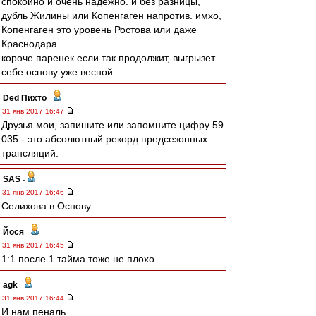
спокойно и очень надежно. и без разницы,
дубль Жилины или Копенгаген напротив. имхо,
Копенгаген это уровень Ростова или даже
Краснодара.
короче паренек если так продолжит, выгрызет
себе основу уже весной.
Ded Пихто
-
31 янв 2017 16:47
Друзья мои, запишите или запомните цифру 59
035 - это абсолютный рекорд предсезонных
трансляций.
SAS
-
31 янв 2017 16:46
Селихова в Основу
Йося
-
31 янв 2017 16:45
1:1 после 1 тайма тоже не плохо.
agk
-
31 янв 2017 16:44
И нам пеналь...