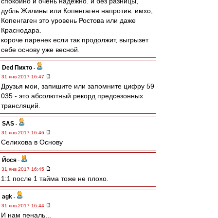
спокойно и очень надежно. и без разницы,
дубль Жилины или Копенгаген напротив. имхо,
Копенгаген это уровень Ростова или даже
Краснодара.
короче паренек если так продолжит, выгрызет
себе основу уже весной.
Ded Пихто
-
31 янв 2017 16:47
Друзья мои, запишите или запомните цифру 59
035 - это абсолютный рекорд предсезонных
трансляций.
SAS
-
31 янв 2017 16:46
Селихова в Основу
Йося
-
31 янв 2017 16:45
1:1 после 1 тайма тоже не плохо.
agk
-
31 янв 2017 16:44
И нам пеналь...