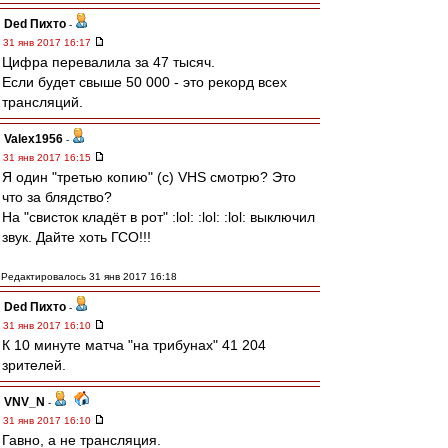
Ded Пихто
-
31 янв 2017 16:17
Цифра перевалила за 47 тысяч.
Если будет свыше 50 000 - это рекорд всех
трансляций.
Valex1956
-
31 янв 2017 16:15
Я один "третью копию" (с) VHS смотрю? Это
что за блядство?
На "свисток кладёт в рот" :lol: :lol: :lol: выключил
звук. Дайте хоть ГСО!!!
Редактировалось 31 янв 2017 16:18
Ded Пихто
-
31 янв 2017 16:10
К 10 минуте матча "на трибунах" 41 204
зрителей.
VNV_N
-
31 янв 2017 16:10
Гавно, а не трансляция.