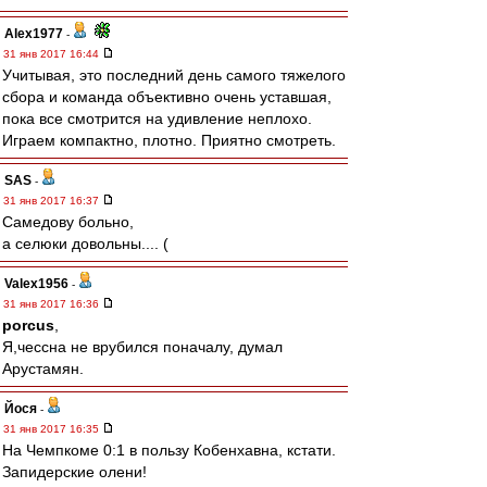
Alex1977
-
31 янв 2017 16:44
Учитывая, это последний день самого тяжелого
сбора и команда объективно очень уставшая,
пока все смотрится на удивление неплохо.
Играем компактно, плотно. Приятно смотреть.
SAS
-
31 янв 2017 16:37
Самедову больно,
а селюки довольны.... (
Valex1956
-
31 янв 2017 16:36
porcus
,
Я,чессна не врубился поначалу, думал
Арустамян.
Йося
-
31 янв 2017 16:35
На Чемпкоме 0:1 в пользу Кобенхавна, кстати.
Запидерские олени!