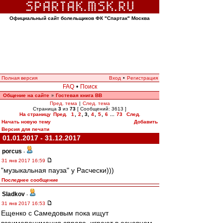
Официальный сайт болельщиков ФК "Спартак" Москва
Полная версия
Вход
•
Регистрация
FAQ
•
Поиск
Общение на сайте
Гостевая книга ВВ
»
Пред. тема
|
След. тема
Страница
3
из
73
[ Сообщений: 3613 ]
На страницу
Пред.
1
,
2
,
3
,
4
,
5
,
6
...
73
След.
Начать новую тему
Добавить
Версия для печати
01.01.2017 - 31.12.2017
porcus
-
31 янв 2017 16:59
"музыкальная пауза" у Расчески)))
Последнее сообщение
Sladkov
-
31 янв 2017 16:53
Ещенко с Самедовым пока ищут