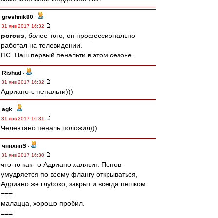
greshnik80
-
31 янв 2017 16:32
porcus
, более того, он профессионально
работал на телевидении.
ПС. Наш первый пенальти в этом сезоне.
Rishad
-
31 янв 2017 16:32
Адриано-с пенальти)))
agk
-
31 янв 2017 16:31
Челентано пеналь положил)))
чннхнпS
-
31 янв 2017 16:30
что-то как-то Адриано халявит. Попов
умудряется по всему флангу открываться,
Адриано же глубоко, закрыт и всегда пешком.
===
малацца, хорошо пробил.
===