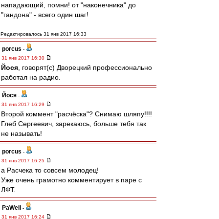
нападающий, помни! от "наконечника" до
"гандона" - всего один шаг!
Редактировалось 31 янв 2017 16:33
porcus
-
31 янв 2017 16:30
Йося
, говорят(с) Дворецкий профессионально
работал на радио.
Йося
-
31 янв 2017 16:29
Второй коммент "расчёска"? Снимаю шляпу!!!!
Глеб Сергеевич, зарекаюсь, больше тебя так
не называть!
porcus
-
31 янв 2017 16:25
а Расчека то совсем молодец!
Уже очень грамотно комментирует в паре с
ЛФТ.
PaWell
-
31 янв 2017 16:24