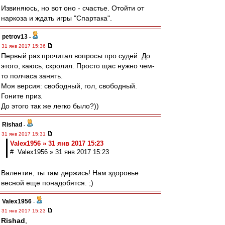
Извиняюсь, но вот оно - счастье. Отойти от
наркоза и ждать игры "Спартака".
petrov13
-
31 янв 2017 15:36
Первый раз прочитал вопросы про судей. До
этого, каюсь, скролил. Просто щас нужно чем-
то полчаса занять.
Моя версия: свободный, гол, свободный.
Гоните приз.
До этого так же легко было?))
Rishad
-
31 янв 2017 15:31
Valex1956 » 31 янв 2017 15:23
# Valex1956 » 31 янв 2017 15:23
Валентин, ты там держись! Нам здоровье
весной еще понадобятся. ;)
Valex1956
-
31 янв 2017 15:23
Rishad
,