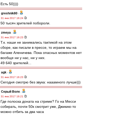
Есть 50))))
greshnik80
-
31 янв 2017 16:24
50 тысяч зрителей побороли.
zmeya
-
31 янв 2017 16:23
Т.к. наши не занимались тактикой на этом
сборе, как писали в прессе, то играем мы на
багаже Аленичева. Пока опасных моментов нет
вообще ни у нас, ни у них.
49 640 зрителей...
agk
-
31 янв 2017 16:23
Сегодня смотрю без звука: нааамного лучше)))
Серый Волк
-
31 янв 2017 16:21
Где полоска доната на стриме? Го на Месси
собирать, почти 50к смотрит уже, Джикию-то
можно отбить за два часа