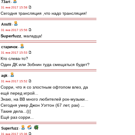
73art
-
31 янв 2017 15:58
Сегодня трансляция ,что надо трансляция!
Ansfil
-
31 янв 2017 15:56
Superfuzz
, маладца!
старичок
-
31 янв 2017 15:53
Кто слева-то?
Один ДК или Зобнин туда смещаться будет?
agk
-
31 янв 2017 15:52
Сорри, что я со злостным офтопом влез, да
ещё перед игрой...
Знаю, на ВВ много любителей рок-музыки...
Сегодня умер Джон Уэттон (67 лет, рак) ...
Такие дела...(((
Ещё раз сорри...
Superfuzz
-
31 янв 2017 15:36