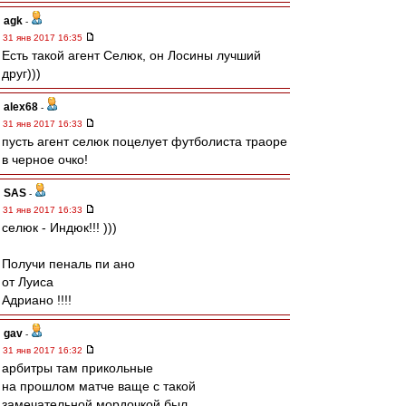
agk
-
31 янв 2017 16:35
Есть такой агент Селюк, он Лосины лучший
друг)))
alex68
-
31 янв 2017 16:33
пусть агент селюк поцелует футболиста траоре
в черное очко!
SAS
-
31 янв 2017 16:33
селюк - Индюк!!! )))
Получи пеналь пи ано
от Луиса
Адриано !!!!
gav
-
31 янв 2017 16:32
арбитры там прикольные
на прошлом матче ваще с такой
замечательной мордочкой был