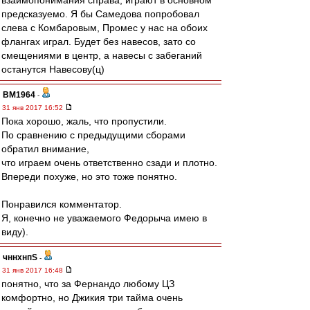
взаимопонимания справа, играют в основном
предсказуемо. Я бы Самедова попробовал
слева с Комбаровым, Промес у нас на обоих
флангах играл. Будет без навесов, зато со
смещениями в центр, а навесы с забеганий
останутся Навесову(ц)
BM1964
-
31 янв 2017 16:52
Пока хорошо, жаль, что пропустили.
По сравнению с предыдущими сборами
обратил внимание,
что играем очень ответственно сзади и плотно.
Впереди похуже, но это тоже понятно.
Понравился комментатор.
Я, конечно не уважаемого Федорыча имею в
виду).
чннхнпS
-
31 янв 2017 16:48
понятно, что за Фернандо любому ЦЗ
комфортно, но Джикия три тайма очень