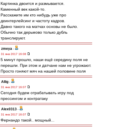
Картинка двоится и размывается.
Каменный век какой-то.
Расскажите им кто нибудь уже про
деинтерлейсинг и частоту кадров.
Давно такого на матчах основы не было.
Обычно так дерьмово только дубль
транслируют.
zmeya
-
31 янв 2017 16:08
5 минут прошло, наши ещё середину поля не
перешли. При этом и датчане нам не угрожают.
Просто гоняют мяч на нашей половине поля
Allig
-
31 янв 2017 16:07
Сегодня будем отрабатывать игру под
прессингом и контратаку
Alex0313
-
31 янв 2017 16:07
Фернандо такой.. мощный...