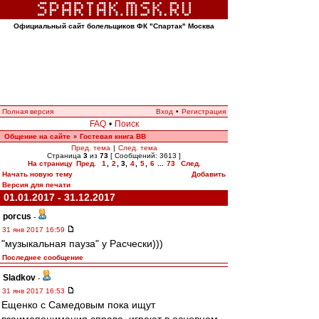
Официальный сайт болельщиков ФК "Спартак" Москва
Полная версия
Вход
•
Регистрация
FAQ
•
Поиск
Общение на сайте
Гостевая книга ВВ
»
Пред. тема
|
След. тема
Страница
3
из
73
[ Сообщений: 3613 ]
На страницу
Пред.
1
,
2
,
3
,
4
,
5
,
6
...
73
След.
Начать новую тему
Добавить
Версия для печати
01.01.2017 - 31.12.2017
porcus
-
31 янв 2017 16:59
"музыкальная пауза" у Расчески)))
Последнее сообщение
Sladkov
-
31 янв 2017 16:53
Ещенко с Самедовым пока ищут