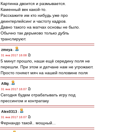
Картинка двоится и размывается.
Каменный век какой-то.
Расскажите им кто нибудь уже про
деинтерлейсинг и частоту кадров.
Давно такого на матчах основы не было.
Обычно так дерьмово только дубль
транслируют.
zmeya
-
31 янв 2017 16:08
5 минут прошло, наши ещё середину поля не
перешли. При этом и датчане нам не угрожают.
Просто гоняют мяч на нашей половине поля
Allig
-
31 янв 2017 16:07
Сегодня будем отрабатывать игру под
прессингом и контратаку
Alex0313
-
31 янв 2017 16:07
Фернандо такой.. мощный...