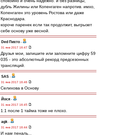
спокойно и очень надежно. и без разницы,
дубль Жилины или Копенгаген напротив. имхо,
Копенгаген это уровень Ростова или даже
Краснодара.
короче паренек если так продолжит, выгрызет
себе основу уже весной.
Ded Пихто
-
31 янв 2017 16:47
Друзья мои, запишите или запомните цифру 59
035 - это абсолютный рекорд предсезонных
трансляций.
SAS
-
31 янв 2017 16:46
Селихова в Основу
Йося
-
31 янв 2017 16:45
1:1 после 1 тайма тоже не плохо.
agk
-
31 янв 2017 16:44
И нам пеналь...