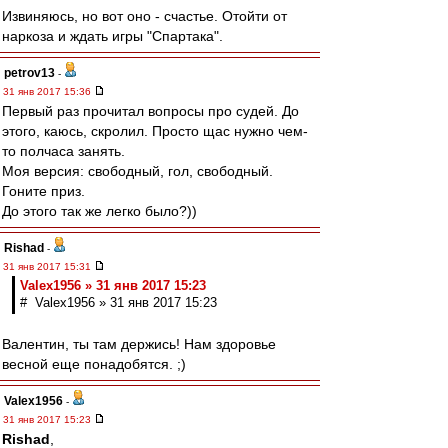
Извиняюсь, но вот оно - счастье. Отойти от
наркоза и ждать игры "Спартака".
petrov13
-
31 янв 2017 15:36
Первый раз прочитал вопросы про судей. До
этого, каюсь, скролил. Просто щас нужно чем-
то полчаса занять.
Моя версия: свободный, гол, свободный.
Гоните приз.
До этого так же легко было?))
Rishad
-
31 янв 2017 15:31
Valex1956 » 31 янв 2017 15:23
# Valex1956 » 31 янв 2017 15:23
Валентин, ты там держись! Нам здоровье
весной еще понадобятся. ;)
Valex1956
-
31 янв 2017 15:23
Rishad
,