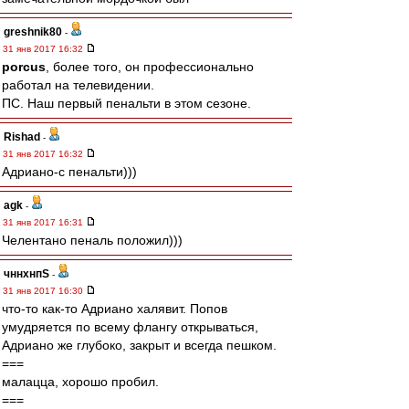
greshnik80
-
31 янв 2017 16:32
porcus
, более того, он профессионально
работал на телевидении.
ПС. Наш первый пенальти в этом сезоне.
Rishad
-
31 янв 2017 16:32
Адриано-с пенальти)))
agk
-
31 янв 2017 16:31
Челентано пеналь положил)))
чннхнпS
-
31 янв 2017 16:30
что-то как-то Адриано халявит. Попов
умудряется по всему флангу открываться,
Адриано же глубоко, закрыт и всегда пешком.
===
малацца, хорошо пробил.
===