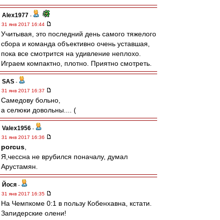
Alex1977
-
31 янв 2017 16:44
Учитывая, это последний день самого тяжелого
сбора и команда объективно очень уставшая,
пока все смотрится на удивление неплохо.
Играем компактно, плотно. Приятно смотреть.
SAS
-
31 янв 2017 16:37
Самедову больно,
а селюки довольны.... (
Valex1956
-
31 янв 2017 16:36
porcus
,
Я,чессна не врубился поначалу, думал
Арустамян.
Йося
-
31 янв 2017 16:35
На Чемпкоме 0:1 в пользу Кобенхавна, кстати.
Запидерские олени!