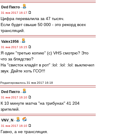
Ded Пихто
-
31 янв 2017 16:17
Цифра перевалила за 47 тысяч.
Если будет свыше 50 000 - это рекорд всех
трансляций.
Valex1956
-
31 янв 2017 16:15
Я один "третью копию" (с) VHS смотрю? Это
что за блядство?
На "свисток кладёт в рот" :lol: :lol: :lol: выключил
звук. Дайте хоть ГСО!!!
Редактировалось 31 янв 2017 16:18
Ded Пихто
-
31 янв 2017 16:10
К 10 минуте матча "на трибунах" 41 204
зрителей.
VNV_N
-
31 янв 2017 16:10
Гавно, а не трансляция.