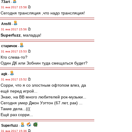
73art
-
31 янв 2017 15:58
Сегодня трансляция ,что надо трансляция!
Ansfil
-
31 янв 2017 15:56
Superfuzz
, маладца!
старичок
-
31 янв 2017 15:53
Кто слева-то?
Один ДК или Зобнин туда смещаться будет?
agk
-
31 янв 2017 15:52
Сорри, что я со злостным офтопом влез, да
ещё перед игрой...
Знаю, на ВВ много любителей рок-музыки...
Сегодня умер Джон Уэттон (67 лет, рак) ...
Такие дела...(((
Ещё раз сорри...
Superfuzz
-
31 янв 2017 15:36