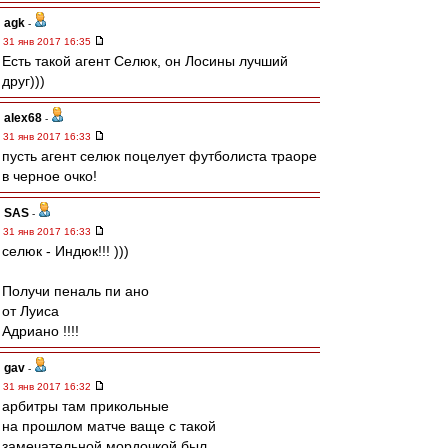
agk
-
31 янв 2017 16:35
Есть такой агент Селюк, он Лосины лучший
друг)))
alex68
-
31 янв 2017 16:33
пусть агент селюк поцелует футболиста траоре
в черное очко!
SAS
-
31 янв 2017 16:33
селюк - Индюк!!! )))
Получи пеналь пи ано
от Луиса
Адриано !!!!
gav
-
31 янв 2017 16:32
арбитры там прикольные
на прошлом матче ваще с такой
замечательной мордочкой был