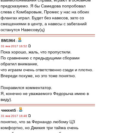
взаимопонимания справа, играют в основном
предсказуемо. Я бы Самедова попробовал
слева с Комбаровым, Промес у нас на обоих
флангах играл. Будет без навесов, зато со
смещениями в центр, а навесы с забеганий
останутся Навесову(ц)
BM1964
-
31 янв 2017 16:52
Пока хорошо, жаль, что пропустили.
По сравнению с предыдущими сборами
обратил внимание,
что играем очень ответственно сзади и плотно.
Впереди похуже, но это тоже понятно.
Понравился комментатор.
Я, конечно не уважаемого Федорыча имею в
виду).
чннхнпS
-
31 янв 2017 16:48
понятно, что за Фернандо любому ЦЗ
комфортно, но Джикия три тайма очень