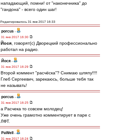
нападающий, помни! от "наконечника" до
"гандона" - всего один шаг!
Редактировалось 31 янв 2017 16:33
porcus
-
31 янв 2017 16:30
Йося
, говорят(с) Дворецкий профессионально
работал на радио.
Йося
-
31 янв 2017 16:29
Второй коммент "расчёска"? Снимаю шляпу!!!!
Глеб Сергеевич, зарекаюсь, больше тебя так
не называть!
porcus
-
31 янв 2017 16:25
а Расчека то совсем молодец!
Уже очень грамотно комментирует в паре с
ЛФТ.
PaWell
-
31 янв 2017 16:24