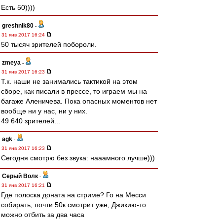
Есть 50))))
greshnik80
-
31 янв 2017 16:24
50 тысяч зрителей побороли.
zmeya
-
31 янв 2017 16:23
Т.к. наши не занимались тактикой на этом
сборе, как писали в прессе, то играем мы на
багаже Аленичева. Пока опасных моментов нет
вообще ни у нас, ни у них.
49 640 зрителей...
agk
-
31 янв 2017 16:23
Сегодня смотрю без звука: нааамного лучше)))
Серый Волк
-
31 янв 2017 16:21
Где полоска доната на стриме? Го на Месси
собирать, почти 50к смотрит уже, Джикию-то
можно отбить за два часа