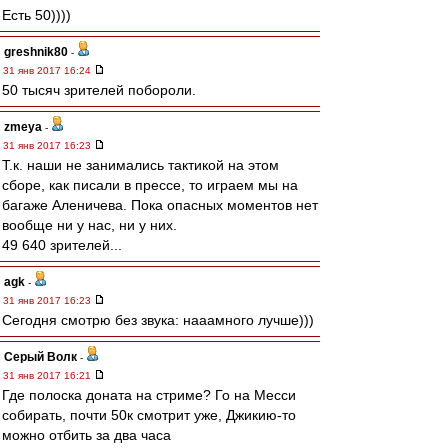
Есть 50))))
greshnik80
-
31 янв 2017 16:24
50 тысяч зрителей побороли.
zmeya
-
31 янв 2017 16:23
Т.к. наши не занимались тактикой на этом
сборе, как писали в прессе, то играем мы на
багаже Аленичева. Пока опасных моментов нет
вообще ни у нас, ни у них.
49 640 зрителей...
agk
-
31 янв 2017 16:23
Сегодня смотрю без звука: нааамного лучше)))
Серый Волк
-
31 янв 2017 16:21
Где полоска доната на стриме? Го на Месси
собирать, почти 50к смотрит уже, Джикию-то
можно отбить за два часа