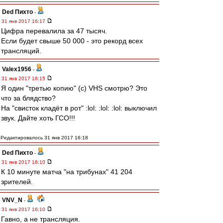
Ded Пихто
-
31 янв 2017 16:17
Цифра перевалила за 47 тысяч.
Если будет свыше 50 000 - это рекорд всех
трансляций.
Valex1956
-
31 янв 2017 16:15
Я один "третью копию" (с) VHS смотрю? Это
что за блядство?
На "свисток кладёт в рот" :lol: :lol: :lol: выключил
звук. Дайте хоть ГСО!!!
Редактировалось 31 янв 2017 16:18
Ded Пихто
-
31 янв 2017 16:10
К 10 минуте матча "на трибунах" 41 204
зрителей.
VNV_N
-
31 янв 2017 16:10
Гавно, а не трансляция.