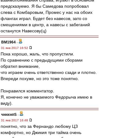
взаимопонимания справа, играют в основном
предсказуемо. Я бы Самедова попробовал
слева с Комбаровым, Промес у нас на обоих
флангах играл. Будет без навесов, зато со
смещениями в центр, а навесы с забеганий
останутся Навесову(ц)
BM1964
-
31 янв 2017 16:52
Пока хорошо, жаль, что пропустили.
По сравнению с предыдущими сборами
обратил внимание,
что играем очень ответственно сзади и плотно.
Впереди похуже, но это тоже понятно.
Понравился комментатор.
Я, конечно не уважаемого Федорыча имею в
виду).
чннхнпS
-
31 янв 2017 16:48
понятно, что за Фернандо любому ЦЗ
комфортно, но Джикия три тайма очень