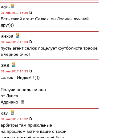
agk
-
31 янв 2017 16:35
Есть такой агент Селюк, он Лосины лучший
друг)))
alex68
-
31 янв 2017 16:33
пусть агент селюк поцелует футболиста траоре
в черное очко!
SAS
-
31 янв 2017 16:33
селюк - Индюк!!! )))
Получи пеналь пи ано
от Луиса
Адриано !!!!
gav
-
31 янв 2017 16:32
арбитры там прикольные
на прошлом матче ваще с такой
замечательной мордочкой был