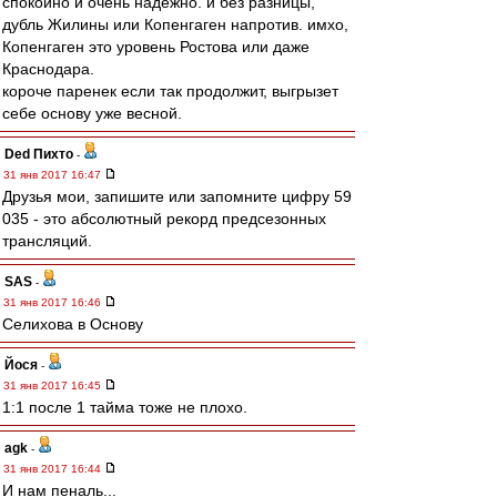
спокойно и очень надежно. и без разницы,
дубль Жилины или Копенгаген напротив. имхо,
Копенгаген это уровень Ростова или даже
Краснодара.
короче паренек если так продолжит, выгрызет
себе основу уже весной.
Ded Пихто
-
31 янв 2017 16:47
Друзья мои, запишите или запомните цифру 59
035 - это абсолютный рекорд предсезонных
трансляций.
SAS
-
31 янв 2017 16:46
Селихова в Основу
Йося
-
31 янв 2017 16:45
1:1 после 1 тайма тоже не плохо.
agk
-
31 янв 2017 16:44
И нам пеналь...