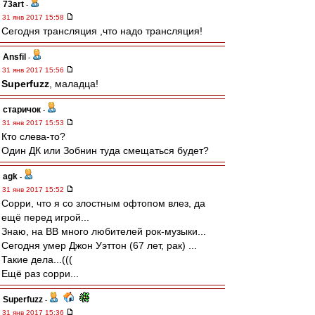
73art
-
31 янв 2017 15:58
Сегодня трансляция ,что надо трансляция!
Ansfil
-
31 янв 2017 15:56
Superfuzz
, маладца!
старичок
-
31 янв 2017 15:53
Кто слева-то?
Один ДК или Зобнин туда смещаться будет?
agk
-
31 янв 2017 15:52
Сорри, что я со злостным офтопом влез, да
ещё перед игрой...
Знаю, на ВВ много любителей рок-музыки...
Сегодня умер Джон Уэттон (67 лет, рак) ...
Такие дела...(((
Ещё раз сорри...
Superfuzz
-
31 янв 2017 15:36