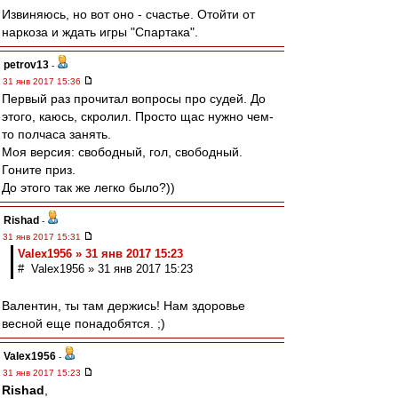
Извиняюсь, но вот оно - счастье. Отойти от
наркоза и ждать игры "Спартака".
petrov13
-
31 янв 2017 15:36
Первый раз прочитал вопросы про судей. До
этого, каюсь, скролил. Просто щас нужно чем-
то полчаса занять.
Моя версия: свободный, гол, свободный.
Гоните приз.
До этого так же легко было?))
Rishad
-
31 янв 2017 15:31
Valex1956 » 31 янв 2017 15:23
# Valex1956 » 31 янв 2017 15:23
Валентин, ты там держись! Нам здоровье
весной еще понадобятся. ;)
Valex1956
-
31 янв 2017 15:23
Rishad
,