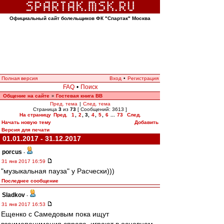
Официальный сайт болельщиков ФК "Спартак" Москва
Полная версия
Вход
•
Регистрация
FAQ
•
Поиск
Общение на сайте
Гостевая книга ВВ
»
Пред. тема
|
След. тема
Страница
3
из
73
[ Сообщений: 3613 ]
На страницу
Пред.
1
,
2
,
3
,
4
,
5
,
6
...
73
След.
Начать новую тему
Добавить
Версия для печати
01.01.2017 - 31.12.2017
porcus
-
31 янв 2017 16:59
"музыкальная пауза" у Расчески)))
Последнее сообщение
Sladkov
-
31 янв 2017 16:53
Ещенко с Самедовым пока ищут