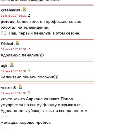
greshnik80
-
31 янв 2017 16:32
porcus
, более того, он профессионально
работал на телевидении.
ПС. Наш первый пенальти в этом сезоне.
Rishad
-
31 янв 2017 16:32
Адриано-с пенальти)))
agk
-
31 янв 2017 16:31
Челентано пеналь положил)))
чннхнпS
-
31 янв 2017 16:30
что-то как-то Адриано халявит. Попов
умудряется по всему флангу открываться,
Адриано же глубоко, закрыт и всегда пешком.
===
малацца, хорошо пробил.
===