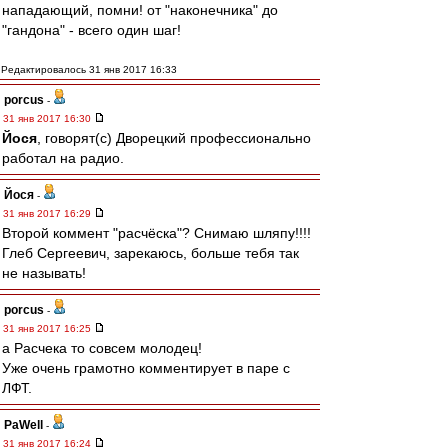
нападающий, помни! от "наконечника" до
"гандона" - всего один шаг!
Редактировалось 31 янв 2017 16:33
porcus
-
31 янв 2017 16:30
Йося
, говорят(с) Дворецкий профессионально
работал на радио.
Йося
-
31 янв 2017 16:29
Второй коммент "расчёска"? Снимаю шляпу!!!!
Глеб Сергеевич, зарекаюсь, больше тебя так
не называть!
porcus
-
31 янв 2017 16:25
а Расчека то совсем молодец!
Уже очень грамотно комментирует в паре с
ЛФТ.
PaWell
-
31 янв 2017 16:24