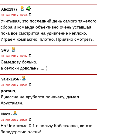
Alex1977
-
31 янв 2017 16:44
Учитывая, это последний день самого тяжелого
сбора и команда объективно очень уставшая,
пока все смотрится на удивление неплохо.
Играем компактно, плотно. Приятно смотреть.
SAS
-
31 янв 2017 16:37
Самедову больно,
а селюки довольны.... (
Valex1956
-
31 янв 2017 16:36
porcus
,
Я,чессна не врубился поначалу, думал
Арустамян.
Йося
-
31 янв 2017 16:35
На Чемпкоме 0:1 в пользу Кобенхавна, кстати.
Запидерские олени!