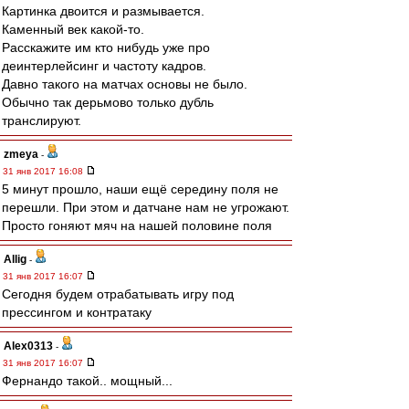
Картинка двоится и размывается.
Каменный век какой-то.
Расскажите им кто нибудь уже про
деинтерлейсинг и частоту кадров.
Давно такого на матчах основы не было.
Обычно так дерьмово только дубль
транслируют.
zmeya
-
31 янв 2017 16:08
5 минут прошло, наши ещё середину поля не
перешли. При этом и датчане нам не угрожают.
Просто гоняют мяч на нашей половине поля
Allig
-
31 янв 2017 16:07
Сегодня будем отрабатывать игру под
прессингом и контратаку
Alex0313
-
31 янв 2017 16:07
Фернандо такой.. мощный...