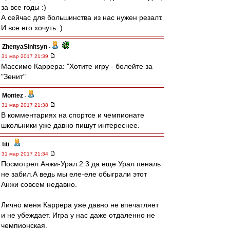
за все годы :)
А сейчас для большинства из нас нужен резалт.
И все его хочуть :)
ZhenyaSinitsyn
-
31 мар 2017 21:39
Массимо Каррера: "Хотите игру - болейте за
"Зенит"
Montez
-
31 мар 2017 21:38
В комментариях на спортсе и чемпионате
школьники уже давно пишут интереснее.
titi
-
31 мар 2017 21:34
Посмотрел Анжи-Урал 2:3 да еще Урал пеналь
не забил.А ведь мы еле-еле обыграли этот
Анжи совсем недавно.
Лично меня Каррера уже давно не впечатляет
и не убеждает. Игра у нас даже отдаленно не
чемпионская.