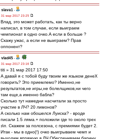
slava1
-
31 мар 2017 23:25
Влад, это может работать, как ты верно
написал, в том случае, если выиграем
чемпионат в одно очко.А если в больше ?
Скажу ужас, а если не выиграем? Прав
оппонент?
vlad45
-
31 мар 2017 23:16
titi » 31 мар 2017 17:50
А давай я с тобой буду твоим же языком денеХ
говорить? Это приемлемо? Именно,не
результатов,не игры,не болелщиков,ни чего
там еще,а именно бабла?
Сколько тут намедни насчитали за просто
участие в ЛЧ? 20 лимонов?
А сколько нам обошелся Луиска? - вроде
писали 1.5 ляма.+ положили где то около трех
з\п. Скажем за полсезона, с премиями будет 2.
Итак - мы в одно(!) очко выигрываем чемп и
выходим впрямую в ЛЧ.Обеспечиваем барину