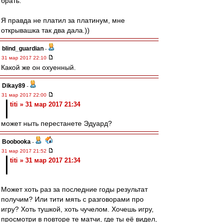
брать.
Я правда не платил за платинум, мне
открывашка так два дала.))
blind_guardian
-
31 мар 2017 22:10
Какой же он охуенный.
Dikay89
-
31 мар 2017 22:00
titi » 31 мар 2017 21:34
может ныть перестанете Эдуард?
Boobooka
-
31 мар 2017 21:52
titi » 31 мар 2017 21:34
Может хоть раз за последние годы результат
получим? Или тити мять с разговорами про
игру? Хоть тушкой, хоть чучелом. Хочешь игру,
просмотри в повторе те матчи, где ты её видел,