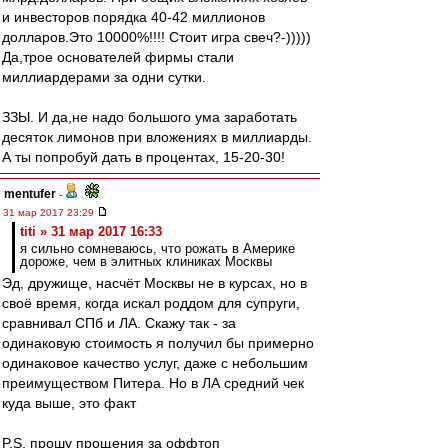
и инвесторов порядка 40-42 миллионов
долларов.Это 10000%!!!! Стоит игра свеч?-)))))
Да,трое основателей фирмы стали
миллиардерами за одни сутки.
ЗЗЫ. И да,не надо большого ума заработать
десяток лимонов при вложениях в миллиарды.
А ты попробуй дать в процентах, 15-20-30!
mentufer
-
31 мар 2017 23:29
titi » 31 мар 2017 16:33
я сильно сомневаюсь, что рожать в Америке
дороже, чем в элитных клиниках Москвы
Эд, дружище, насчёт Москвы не в курсах, но в
своё время, когда искал роддом для супруги,
сравнивал СПб и ЛА. Скажу так - за
одинаковую стоимость я получил бы примерно
одинаковое качество услуг, даже с небольшим
преимуществом Питера. Но в ЛА средний чек
куда выше, это факт
P.S. прошу прощения за оффтоп