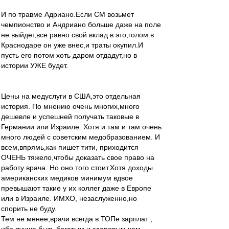
И по травме Адриано.Если СМ возьмет
чемпионство и Андриано больше даже на поле
не выйдет,все равно свой вклад в это,голом в
Краснодаре он уже внес,и траты окупил.И
пусть его потом хоть даром отдадут,но в
истории УЖЕ будет.
Цены на медуслуги в США,это отдельная
история. По мнению очень многих,много
дешевле и успешней получать таковые в
Германии или Израиле. Хотя и там и там очень
много людей с советским медобразованием. И
всем,впрямь,как пишет тити, приходится
ОЧЕНЬ тяжело,чтобы доказать свое право на
работу врача. Но оно того стоит.Хотя доходы
американских медиков минимум вдвое
превышают такие у их коллег даже в Европе
или в Израиле. ИМХО, незаслуженно,но
спорить не буду.
Тем не менее,врачи всегда в ТОПе зарплат ,