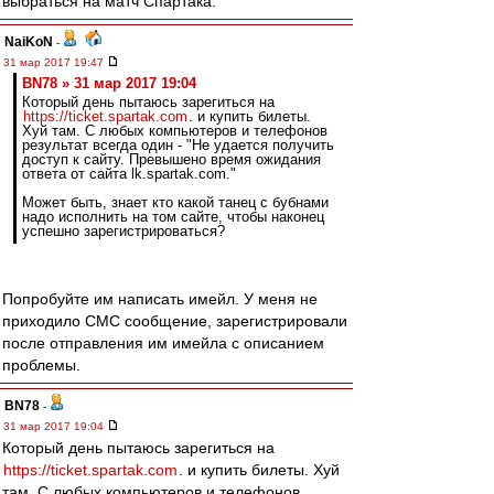
выбраться на матч Спартака.
NaiKoN
-
31 мар 2017 19:47
BN78 » 31 мар 2017 19:04
Который день пытаюсь зарегиться на
https://ticket.spartak.com
. и купить билеты.
Хуй там. С любых компьютеров и телефонов
результат всегда один - "Не удается получить
доступ к сайту. Превышено время ожидания
ответа от сайта lk.spartak.com."
Может быть, знает кто какой танец с бубнами
надо исполнить на том сайте, чтобы наконец
успешно зарегистрироваться?
Попробуйте им написать имейл. У меня не
приходило СМС сообщение, зарегистрировали
после отправления им имейла с описанием
проблемы.
BN78
-
31 мар 2017 19:04
Который день пытаюсь зарегиться на
https://ticket.spartak.com
. и купить билеты. Хуй
там. С любых компьютеров и телефонов