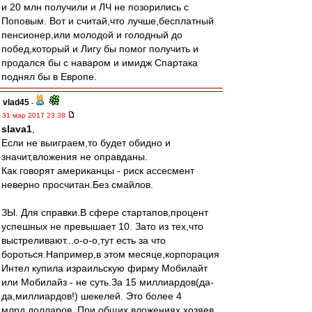
и 20 млн получили и ЛЧ не позорились с
Поповым. Вот и считай,что лучше,бесплатный
пенсионер,или молодой и голодный до
побед,который и Лигу бы помог получить и
продался бы с наваром и имидж Спартака
поднял бы в Европе.
vlad45
-
31 мар 2017 23:38
slava1
,
Если не выиграем,то будет обидно и
значит,вложения не оправданы.
Как говорят американцы - риск ассесмент
неверно просчитан.Без смайлов.
ЗЫ. Для справки.В сфере стартапов,процент
успешных не превышает 10. Зато из тех,что
выстреливают...о-о-о,тут есть за что
бороться.Например,в этом месяце,корпорация
Интел купила израильскую фирму Мобилайт
или Мобилайз - не суть.За 15 миллиардов(да-
да,миллиардов!) шекелей. Это более 4
млрд.долларов. При общих вложениях хозяев