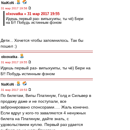
NaiKoN
-
31 мар 2017 19:58
olxovatka » 31 мар 2017 19:55
Идешь первый раз- випыхуипы, ты чё) Бери
на Б!! Побудь истинным фэном
Дети... Хочется чтобы запомнилось. Так бы
пошел :)
olxovatka
-
31 мар 2017 19:55
Идешь первый раз- випыхуипы, ты чё) Бери на
Б!! Побудь истинным фэном
NaiKoN
-
31 мар 2017 19:53
По билетам, Випы Платинум, Голд и Сильвер в
продажу даже и не поступали, все
забронировано спонсорами..... Жаль конечно.
Если вдруг у кого-то заваляются 4 ненужных
билета на Платинум, дайте знать, с
удовольствием куплю. Первый раз удается