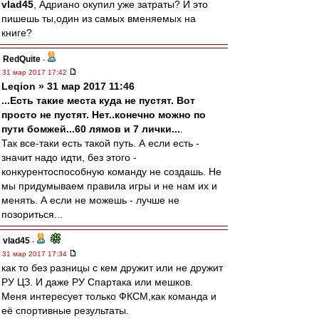
vlad45
, Адриано окупил уже затраты? И это
пишешь ты,один из самых вменяемых на
книге?
RedQuite
-
31 мар 2017 17:42
Leqion » 31 мар 2017 11:46
...Есть такие места куда не пустят. Вот
просто не пустят. Нет..конечно можно по
пути бомжей...60 лямов и 7 лички...
.
Так все-таки есть такой путь. А если есть -
значит надо идти, без этого -
конкурентоспособную команду не создашь. Не
мы придумываем правила игры и не нам их и
менять. А если не можешь - лучше не
позориться...
vlad45
-
31 мар 2017 17:34
как то без разницы с кем дружит или не дружит
РУ ЦЗ. И даже РУ Спартака или мешков.
Меня интересует только ФКСМ,как команда и
её спортивные результаты.