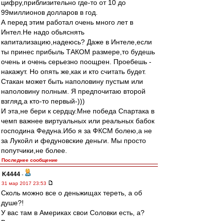
цифру,приблизительно где-то от 10 до
99миллионов долларов в год.
А перед этим работал очень много лет в
Интел.Не надо обьяснять
капитализацию,надеюсь? Даже в Интеле,если
ты принес прибыль ТАКОМ размере,то будешь
очень и очень серьезно поощрен. Проебешь -
накажут. Но опять же,как и кто считать будет.
Стакан может быть наполовину пустым или
наполовину полным. Я предпочитаю второй
взгляд,а кто-то первый-)))
И эта,не бери к сердцу.Мне победа Спартака в
чемп важнее виртуальных или реальных бабок
господина Федуна.Ибо я за ФКСМ болею,а не
за Лукойл и федуновские деньги. Мы просто
попутчики,не более.
Последнее сообщение
K4444
-
31 мар 2017 23:53
Сколь можно все о деньжищах тереть, а об
душе?!
У вас там в Америках свои Соловки есть, а?