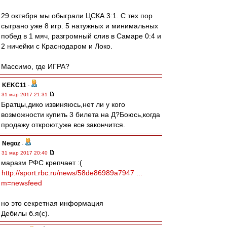
29 октября мы обыграли ЦСКА 3:1. С тех пор
сыграно уже 8 игр. 5 натужных и минимальных
побед в 1 мяч, разгромный слив в Самаре 0:4 и
2 ничейки с Краснодаром и Локо.
Массимо, где ИГРА?
KEKC11
-
31 мар 2017 21:31
Братцы,дико извиняюсь,нет ли у кого
возможности купить 3 билета на Д?Боюсь,когда
продажу откроют,уже все закончится.
Negoz
-
31 мар 2017 20:40
маразм РФС крепчает :(
http://sport.rbc.ru/news/58de86989a7947 ...
m=newsfeed
но это секретная информация
Дебилы б.я(с).