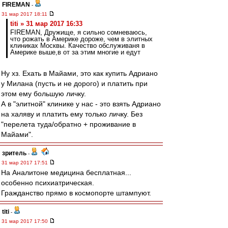
FIREMAN
-
31 мар 2017 18:11
titi » 31 мар 2017 16:33
FIREMAN, Дружище, я сильно сомневаюсь,
что рожать в Америке дороже, чем в элитных
клиниках Москвы. Качество обслуживаня в
Америке выше,в от за этим многие и едут
Ну хз. Ехать в Майами, это как купить Адриано
у Милана (пусть и не дорого) и платить при
этом ему большую личку.
А в "элитной" клинике у нас - это взять Адриано
на халяву и платить ему только личку. Без
"перелета туда/обратно + проживание в
Майами".
зpитель
-
31 мар 2017 17:51
На Аналитоне медицина бесплатная...
особенно психиатрическая.
Гражданство прямо в космопорте штампуют.
titi
-
31 мар 2017 17:50