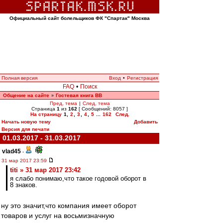
Официальный сайт болельщиков ФК "Спартак" Москва
Полная версия
Вход
•
Регистрация
FAQ
•
Поиск
Общение на сайте
Гостевая книга ВВ
»
Пред. тема
|
След. тема
Страница
1
из
162
[ Сообщений: 8057 ]
На страницу
1
,
2
,
3
,
4
,
5
...
162
След.
Начать новую тему
Добавить
Версия для печати
01.03.2017 - 31.03.2017
vlad45
-
31 мар 2017 23:59
titi » 31 мар 2017 23:42
я слабо понимаю,что такое годовой оборот в
8 знаков.
ну это значит,что компания имеет оборот
товаров и услуг на восьмизначную