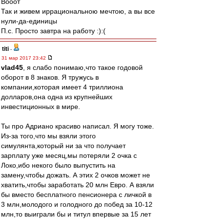
Вооот
Так и живем иррациональною мечтою, а вы все
нули-да-единицы
П.с. Просто завтра на работу :):(
titi
-
31 мар 2017 23:42
vlad45
, я слабо понимаю,что такое годовой
оборот в 8 знаков. Я тружусь в
компании,которая имеет 4 триллиона
долларов,она одна из крупнейших
инвестиционных в мире.
Ты про Адриано красиво написал. Я могу тоже.
Из-за того,что мы взяли этого
симулянта,который ни за что получает
зарплату уже месяц,мы потеряли 2 очка с
Локо,ибо некого было выпустить на
замену,чтобы дожать. А этих 2 очков может не
хватить,чтобы заработать 20 млн Евро. А взяли
бы вместо бесплатного пенсионера с личкой в
3 млн,молодого и голодного до побед за 10-12
млн,то выиграли бы и титул впервые за 15 лет