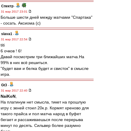
Спектр
-
31 мар 2017 23:01
Больше шести дней между матчами "Спартака"
- сосать. Аксиома (с)
slava1
-
31 мар 2017 22:54
titi
6 очков ! 6!
Давай посмотрим три ближайших матча.На
99% в них всё решиться.
"будет вам и белка будет и свисток" в смысле
игра.
Gt3
-
31 мар 2017 22:40
NaiKoN
,
На платинум нет смысла, тикет на прошлую
игру с зеней стоил 20к.р. Кормят хреново для
такого прайса и пол матча народ в буфет
бегает и рассаживаешься после перерыва
минут по десять. Сильвер более разумно