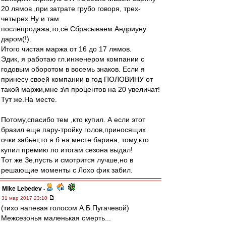
20 лямов ,при затрате грубо говоря, трех-
четырех.Ну и там
послепродажа,то,сё.Сбрасываем Андриуну
даром(!).
Итого чистая маржа от 16 до 17 лямов.
Эдик, я работаю гл.инженером компании с
годовым оборотом в восемь знаков. Если я
принесу своей компании в год ПОЛОВИНУ от
такой маржи,мне з\п процентов на 20 увеличат!
Тут же.На месте.
Потому,спасибо тем ,кто купил. А если этот
бразил еще пару-тройку голов,приносящих
очки забьет,то я б на месте барина, тому,кто
купил премию по итогам сезона выдал!
Тот же Зе,пусть и смотрится лучше,но в
решающие моменты с Лохо фик забил.
Mike Lebedev
-
31 мар 2017 23:10
(тихо напевая голосом А.Б.Пугачевой)
Межсезонья маленькая смерть...