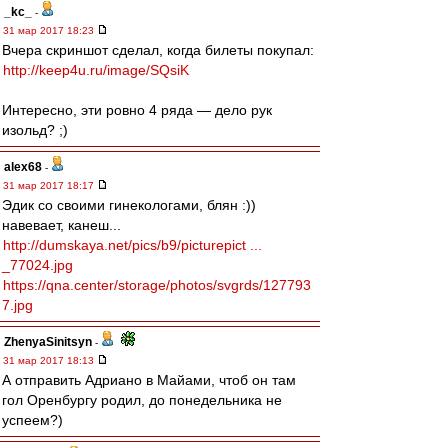
_kc_
-
31 мар 2017 18:23
Вчера скриншот сделал, когда билеты покупал:
http://keep4u.ru/image/SQsiK
Интересно, эти ровно 4 ряда — дело рук
изольд? ;)
alex68
-
31 мар 2017 18:17
Эдик со своими гинекологами, блян :))
навевает, канеш...
http://dumskaya.net/pics/b9/picturepict ...
_77024.jpg
https://qna.center/storage/photos/svgrds/127793
7.jpg
ZhenyaSinitsyn
-
31 мар 2017 18:13
А отправить Адриано в Майами, чтоб он там
гол Оренбургу родил, до понедельника не
успеем?)