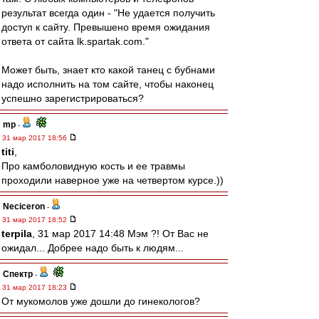
результат всегда один - "Не удается получить
доступ к сайту. Превышено время ожидания
ответа от сайта lk.spartak.com."
Может быть, знает кто какой танец с бубнами
надо исполнить на том сайте, чтобы наконец
успешно зарегистрироваться?
mp
-
31 мар 2017 18:56
titi
,
Про камболовидную кость и ее травмы
проходили наверное уже на четвертом курсе.))
Neciceron
-
31 мар 2017 18:52
terpila
, 31 мар 2017 14:48 Мэм ?! От Вас не
ожидал... Добрее надо быть к людям...
Спектр
-
31 мар 2017 18:23
От мукомолов уже дошли до гинекологов?