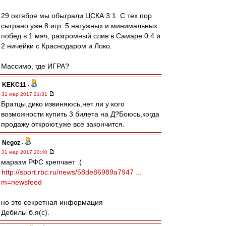
29 октября мы обыграли ЦСКА 3:1. С тех пор
сыграно уже 8 игр. 5 натужных и минимальных
побед в 1 мяч, разгромный слив в Самаре 0:4 и
2 ничейки с Краснодаром и Локо.
Массимо, где ИГРА?
KEKC11
-
31 мар 2017 21:31
Братцы,дико извиняюсь,нет ли у кого
возможности купить 3 билета на Д?Боюсь,когда
продажу откроют,уже все закончится.
Negoz
-
31 мар 2017 20:40
маразм РФС крепчает :(
http://sport.rbc.ru/news/58de86989a7947 ...
m=newsfeed
но это секретная информация
Дебилы б.я(с).