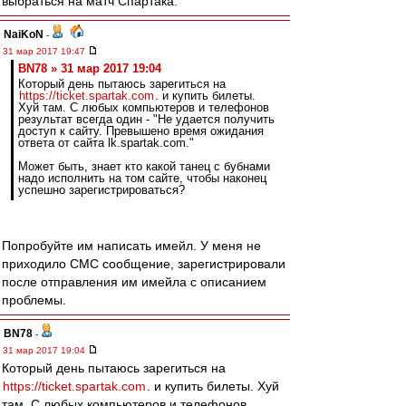
выбраться на матч Спартака.
NaiKoN
-
31 мар 2017 19:47
BN78 » 31 мар 2017 19:04
Который день пытаюсь зарегиться на
https://ticket.spartak.com
. и купить билеты.
Хуй там. С любых компьютеров и телефонов
результат всегда один - "Не удается получить
доступ к сайту. Превышено время ожидания
ответа от сайта lk.spartak.com."
Может быть, знает кто какой танец с бубнами
надо исполнить на том сайте, чтобы наконец
успешно зарегистрироваться?
Попробуйте им написать имейл. У меня не
приходило СМС сообщение, зарегистрировали
после отправления им имейла с описанием
проблемы.
BN78
-
31 мар 2017 19:04
Который день пытаюсь зарегиться на
https://ticket.spartak.com
. и купить билеты. Хуй
там. С любых компьютеров и телефонов