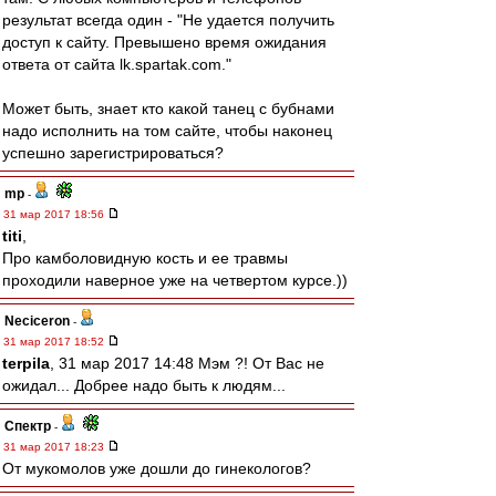
результат всегда один - "Не удается получить
доступ к сайту. Превышено время ожидания
ответа от сайта lk.spartak.com."
Может быть, знает кто какой танец с бубнами
надо исполнить на том сайте, чтобы наконец
успешно зарегистрироваться?
mp
-
31 мар 2017 18:56
titi
,
Про камболовидную кость и ее травмы
проходили наверное уже на четвертом курсе.))
Neciceron
-
31 мар 2017 18:52
terpila
, 31 мар 2017 14:48 Мэм ?! От Вас не
ожидал... Добрее надо быть к людям...
Спектр
-
31 мар 2017 18:23
От мукомолов уже дошли до гинекологов?