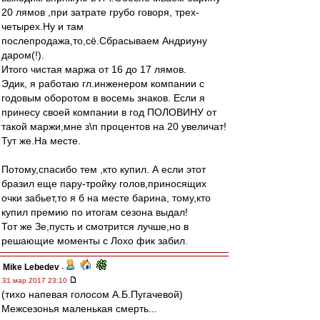
20 лямов ,при затрате грубо говоря, трех-
четырех.Ну и там
послепродажа,то,сё.Сбрасываем Андриуну
даром(!).
Итого чистая маржа от 16 до 17 лямов.
Эдик, я работаю гл.инженером компании с
годовым оборотом в восемь знаков. Если я
принесу своей компании в год ПОЛОВИНУ от
такой маржи,мне з\п процентов на 20 увеличат!
Тут же.На месте.
Потому,спасибо тем ,кто купил. А если этот
бразил еще пару-тройку голов,приносящих
очки забьет,то я б на месте барина, тому,кто
купил премию по итогам сезона выдал!
Тот же Зе,пусть и смотрится лучше,но в
решающие моменты с Лохо фик забил.
Mike Lebedev
-
31 мар 2017 23:10
(тихо напевая голосом А.Б.Пугачевой)
Межсезонья маленькая смерть...