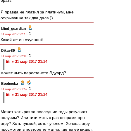
брать.
Я правда не платил за платинум, мне
открывашка так два дала.))
blind_guardian
-
31 мар 2017 22:10
Какой же он охуенный.
Dikay89
-
31 мар 2017 22:00
titi » 31 мар 2017 21:34
может ныть перестанете Эдуард?
Boobooka
-
31 мар 2017 21:52
titi » 31 мар 2017 21:34
Может хоть раз за последние годы результат
получим? Или тити мять с разговорами про
игру? Хоть тушкой, хоть чучелом. Хочешь игру,
просмотри в повторе те матчи, где ты её видел,