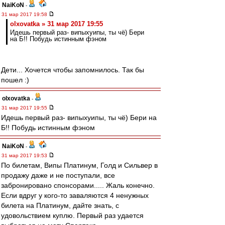
NaiKoN
-
31 мар 2017 19:58
olxovatka » 31 мар 2017 19:55
Идешь первый раз- випыхуипы, ты чё) Бери
на Б!! Побудь истинным фэном
Дети... Хочется чтобы запомнилось. Так бы
пошел :)
olxovatka
-
31 мар 2017 19:55
Идешь первый раз- випыхуипы, ты чё) Бери на
Б!! Побудь истинным фэном
NaiKoN
-
31 мар 2017 19:53
По билетам, Випы Платинум, Голд и Сильвер в
продажу даже и не поступали, все
забронировано спонсорами..... Жаль конечно.
Если вдруг у кого-то заваляются 4 ненужных
билета на Платинум, дайте знать, с
удовольствием куплю. Первый раз удается