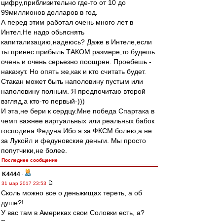
цифру,приблизительно где-то от 10 до
99миллионов долларов в год.
А перед этим работал очень много лет в
Интел.Не надо обьяснять
капитализацию,надеюсь? Даже в Интеле,если
ты принес прибыль ТАКОМ размере,то будешь
очень и очень серьезно поощрен. Проебешь -
накажут. Но опять же,как и кто считать будет.
Стакан может быть наполовину пустым или
наполовину полным. Я предпочитаю второй
взгляд,а кто-то первый-)))
И эта,не бери к сердцу.Мне победа Спартака в
чемп важнее виртуальных или реальных бабок
господина Федуна.Ибо я за ФКСМ болею,а не
за Лукойл и федуновские деньги. Мы просто
попутчики,не более.
Последнее сообщение
K4444
-
31 мар 2017 23:53
Сколь можно все о деньжищах тереть, а об
душе?!
У вас там в Америках свои Соловки есть, а?