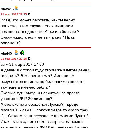
slava1
-
31 мар 2017 23:25
Влад, это может работать, как ты верно
написал, в том случае, если выиграем
чемпионат в одно очко.А если в больше ?
Скажу ужас, а если не выиграем? Прав
оппонент?
vlad45
-
31 мар 2017 23:16
titi » 31 мар 2017 17:50
А давай я с тобой буду твоим же языком денеХ
говорить? Это приемлемо? Именно,не
результатов,не игры,не болелщиков,ни чего
там еще,а именно бабла?
Сколько тут намедни насчитали за просто
участие в ЛЧ? 20 лимонов?
А сколько нам обошелся Луиска? - вроде
писали 1.5 ляма.+ положили где то около трех
з\п. Скажем за полсезона, с премиями будет 2.
Итак - мы в одно(!) очко выигрываем чемп и
выходим впрямую в ЛЧ.Обеспечиваем барину