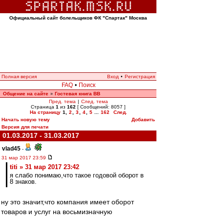
Официальный сайт болельщиков ФК "Спартак" Москва
Полная версия
Вход
•
Регистрация
FAQ
•
Поиск
Общение на сайте
Гостевая книга ВВ
»
Пред. тема
|
След. тема
Страница
1
из
162
[ Сообщений: 8057 ]
На страницу
1
,
2
,
3
,
4
,
5
...
162
След.
Начать новую тему
Добавить
Версия для печати
01.03.2017 - 31.03.2017
vlad45
-
31 мар 2017 23:59
titi » 31 мар 2017 23:42
я слабо понимаю,что такое годовой оборот в
8 знаков.
ну это значит,что компания имеет оборот
товаров и услуг на восьмизначную