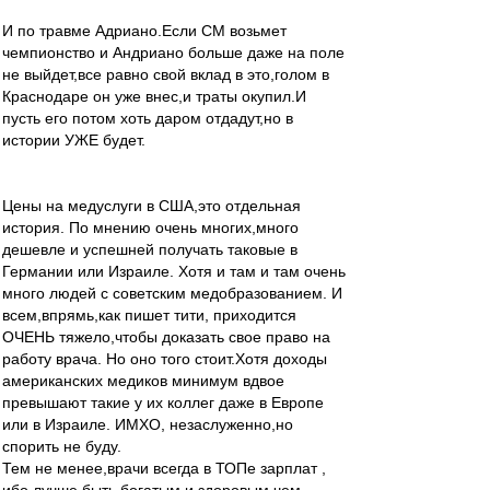
И по травме Адриано.Если СМ возьмет
чемпионство и Андриано больше даже на поле
не выйдет,все равно свой вклад в это,голом в
Краснодаре он уже внес,и траты окупил.И
пусть его потом хоть даром отдадут,но в
истории УЖЕ будет.
Цены на медуслуги в США,это отдельная
история. По мнению очень многих,много
дешевле и успешней получать таковые в
Германии или Израиле. Хотя и там и там очень
много людей с советским медобразованием. И
всем,впрямь,как пишет тити, приходится
ОЧЕНЬ тяжело,чтобы доказать свое право на
работу врача. Но оно того стоит.Хотя доходы
американских медиков минимум вдвое
превышают такие у их коллег даже в Европе
или в Израиле. ИМХО, незаслуженно,но
спорить не буду.
Тем не менее,врачи всегда в ТОПе зарплат ,