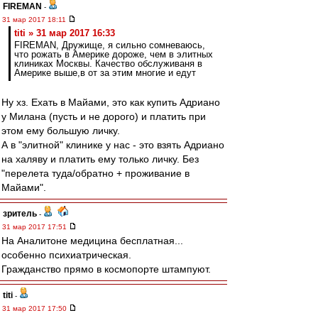
FIREMAN
-
31 мар 2017 18:11
titi » 31 мар 2017 16:33
FIREMAN, Дружище, я сильно сомневаюсь,
что рожать в Америке дороже, чем в элитных
клиниках Москвы. Качество обслуживаня в
Америке выше,в от за этим многие и едут
Ну хз. Ехать в Майами, это как купить Адриано
у Милана (пусть и не дорого) и платить при
этом ему большую личку.
А в "элитной" клинике у нас - это взять Адриано
на халяву и платить ему только личку. Без
"перелета туда/обратно + проживание в
Майами".
зpитель
-
31 мар 2017 17:51
На Аналитоне медицина бесплатная...
особенно психиатрическая.
Гражданство прямо в космопорте штампуют.
titi
-
31 мар 2017 17:50