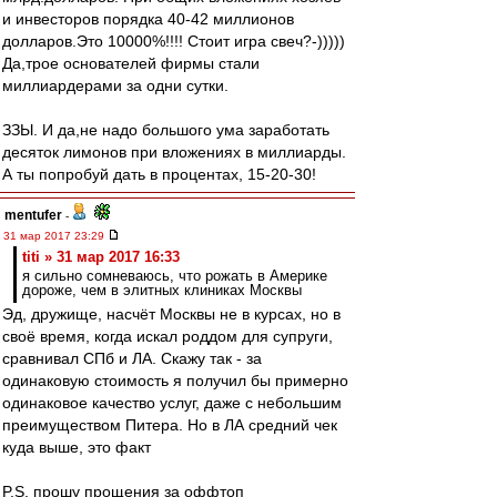
и инвесторов порядка 40-42 миллионов
долларов.Это 10000%!!!! Стоит игра свеч?-)))))
Да,трое основателей фирмы стали
миллиардерами за одни сутки.
ЗЗЫ. И да,не надо большого ума заработать
десяток лимонов при вложениях в миллиарды.
А ты попробуй дать в процентах, 15-20-30!
mentufer
-
31 мар 2017 23:29
titi » 31 мар 2017 16:33
я сильно сомневаюсь, что рожать в Америке
дороже, чем в элитных клиниках Москвы
Эд, дружище, насчёт Москвы не в курсах, но в
своё время, когда искал роддом для супруги,
сравнивал СПб и ЛА. Скажу так - за
одинаковую стоимость я получил бы примерно
одинаковое качество услуг, даже с небольшим
преимуществом Питера. Но в ЛА средний чек
куда выше, это факт
P.S. прошу прощения за оффтоп