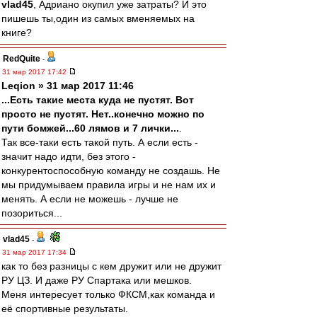
vlad45
, Адриано окупил уже затраты? И это
пишешь ты,один из самых вменяемых на
книге?
RedQuite
-
31 мар 2017 17:42
Leqion » 31 мар 2017 11:46
...Есть такие места куда не пустят. Вот
просто не пустят. Нет..конечно можно по
пути бомжей...60 лямов и 7 лички...
.
Так все-таки есть такой путь. А если есть -
значит надо идти, без этого -
конкурентоспособную команду не создашь. Не
мы придумываем правила игры и не нам их и
менять. А если не можешь - лучше не
позориться...
vlad45
-
31 мар 2017 17:34
как то без разницы с кем дружит или не дружит
РУ ЦЗ. И даже РУ Спартака или мешков.
Меня интересует только ФКСМ,как команда и
её спортивные результаты.