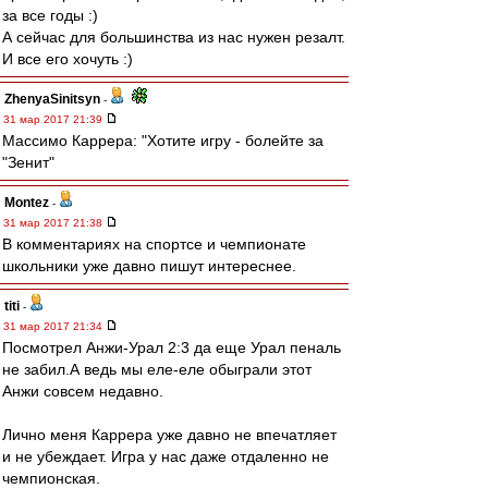
за все годы :)
А сейчас для большинства из нас нужен резалт.
И все его хочуть :)
ZhenyaSinitsyn
-
31 мар 2017 21:39
Массимо Каррера: "Хотите игру - болейте за
"Зенит"
Montez
-
31 мар 2017 21:38
В комментариях на спортсе и чемпионате
школьники уже давно пишут интереснее.
titi
-
31 мар 2017 21:34
Посмотрел Анжи-Урал 2:3 да еще Урал пеналь
не забил.А ведь мы еле-еле обыграли этот
Анжи совсем недавно.
Лично меня Каррера уже давно не впечатляет
и не убеждает. Игра у нас даже отдаленно не
чемпионская.