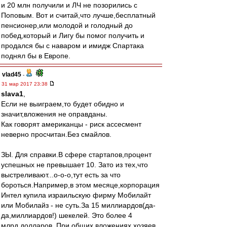
и 20 млн получили и ЛЧ не позорились с
Поповым. Вот и считай,что лучше,бесплатный
пенсионер,или молодой и голодный до
побед,который и Лигу бы помог получить и
продался бы с наваром и имидж Спартака
поднял бы в Европе.
vlad45
-
31 мар 2017 23:38
slava1
,
Если не выиграем,то будет обидно и
значит,вложения не оправданы.
Как говорят американцы - риск ассесмент
неверно просчитан.Без смайлов.
ЗЫ. Для справки.В сфере стартапов,процент
успешных не превышает 10. Зато из тех,что
выстреливают...о-о-о,тут есть за что
бороться.Например,в этом месяце,корпорация
Интел купила израильскую фирму Мобилайт
или Мобилайз - не суть.За 15 миллиардов(да-
да,миллиардов!) шекелей. Это более 4
млрд.долларов. При общих вложениях хозяев