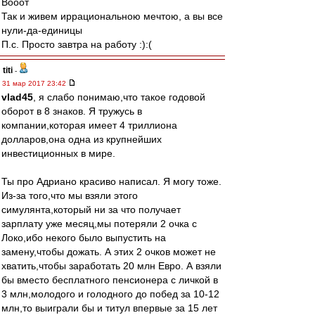
Вооот
Так и живем иррациональною мечтою, а вы все
нули-да-единицы
П.с. Просто завтра на работу :):(
titi
-
31 мар 2017 23:42
vlad45
, я слабо понимаю,что такое годовой
оборот в 8 знаков. Я тружусь в
компании,которая имеет 4 триллиона
долларов,она одна из крупнейших
инвестиционных в мире.
Ты про Адриано красиво написал. Я могу тоже.
Из-за того,что мы взяли этого
симулянта,который ни за что получает
зарплату уже месяц,мы потеряли 2 очка с
Локо,ибо некого было выпустить на
замену,чтобы дожать. А этих 2 очков может не
хватить,чтобы заработать 20 млн Евро. А взяли
бы вместо бесплатного пенсионера с личкой в
3 млн,молодого и голодного до побед за 10-12
млн,то выиграли бы и титул впервые за 15 лет