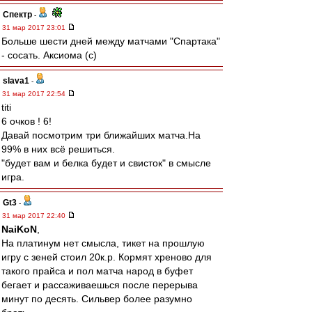
Спектр
-
31 мар 2017 23:01
Больше шести дней между матчами "Спартака"
- сосать. Аксиома (с)
slava1
-
31 мар 2017 22:54
titi
6 очков ! 6!
Давай посмотрим три ближайших матча.На
99% в них всё решиться.
"будет вам и белка будет и свисток" в смысле
игра.
Gt3
-
31 мар 2017 22:40
NaiKoN
,
На платинум нет смысла, тикет на прошлую
игру с зеней стоил 20к.р. Кормят хреново для
такого прайса и пол матча народ в буфет
бегает и рассаживаешься после перерыва
минут по десять. Сильвер более разумно