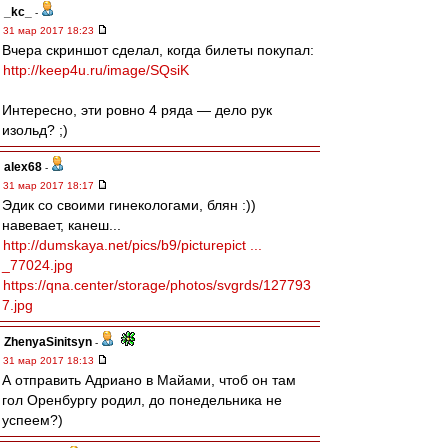
_kc_
-
31 мар 2017 18:23
Вчера скриншот сделал, когда билеты покупал:
http://keep4u.ru/image/SQsiK
Интересно, эти ровно 4 ряда — дело рук
изольд? ;)
alex68
-
31 мар 2017 18:17
Эдик со своими гинекологами, блян :))
навевает, канеш...
http://dumskaya.net/pics/b9/picturepict ...
_77024.jpg
https://qna.center/storage/photos/svgrds/127793
7.jpg
ZhenyaSinitsyn
-
31 мар 2017 18:13
А отправить Адриано в Майами, чтоб он там
гол Оренбургу родил, до понедельника не
успеем?)