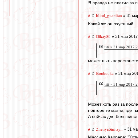
Я правда не платил за п
#
blind_guardian
» 31 ма
Какой же он охуенный.
#
Dikay89
» 31 мар 2017
titi » 31 мар 2017 
может ныть перестанет
#
Boobooka
» 31 мар 201
titi » 31 мар 2017 
Может хоть раз за после
повторе те матчи, где ты
А сейчас для большинств
#
ZhenyaSinitsyn
» 31 ма
Массимо Каррера: "Хотит