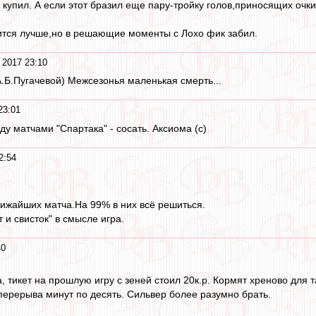
 купил. А если этот бразил еще пару-тройку голов,приносящих очки
рится лучше,но в решающие моменты с Лохо фик забил.
 2017 23:10
А.Б.Пугачевой) Межсезонья маленькая смерть...
23:01
у матчами "Спартака" - сосать. Аксиома (с)
2:54
ижайших матча.На 99% в них всё решиться.
т и свисток" в смысле игра.
40
 тикет на прошлую игру с зеней стоил 20к.р. Кормят хреново для т
ерерыва минут по десять. Сильвер более разумно брать.