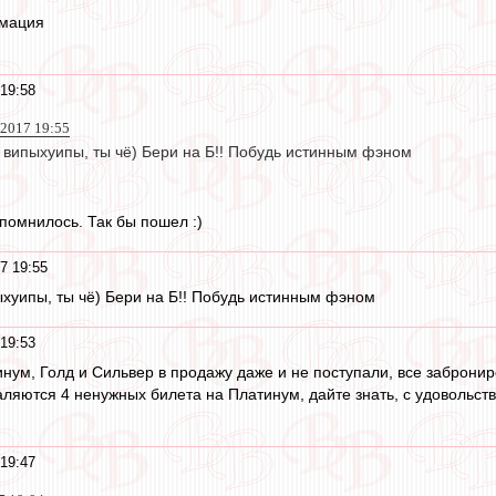
рмация
19:58
 2017 19:55
 випыхуипы, ты чё) Бери на Б!! Побудь истинным фэном
апомнилось. Так бы пошел :)
7 19:55
хуипы, ты чё) Бери на Б!! Побудь истинным фэном
19:53
нум, Голд и Сильвер в продажу даже и не поступали, все забронир
валяются 4 ненужных билета на Платинум, дайте знать, с удовольс
19:47