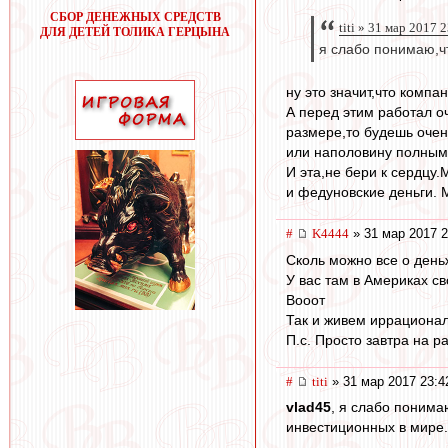
СБОР ДЕНЕЖНЫХ СРЕДСТВ
titi » 31 мар 2017 
ДЛЯ ДЕТЕЙ ТОЛИКА ГЕРЦЫНА
я слабо понимаю,чт
ну это значит,что компа
А перед этим работал о
размере,то будешь очень
или наполовину полным.
И эта,не бери к сердцу
и федуновские деньги. 
#
K4444
» 31 мар 2017 2
Сколь можно все о день
У вас там в Америках св
Вооот
Так и живем иррационал
П.с. Просто завтра на ра
#
titi
» 31 мар 2017 23:4
vlad45
, я слабо понима
инвестиционных в мире.