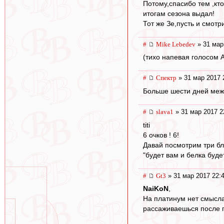
Потому,спасибо тем ,кто
итогам сезона выдал!
Тот же Зе,пусть и смот
#
Mike Lebedev
» 31 мар
(тихо напевая голосом 
#
Спектр
» 31 мар 2017 
Больше шести дней межд
#
slava1
» 31 мар 2017 2
titi
6 очков ! 6!
Давай посмотрим три бл
"будет вам и белка буде
#
Gt3
» 31 мар 2017 22:
NaiKoN
,
На платинум нет смысла,
рассаживаешься после п