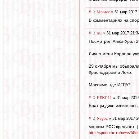
#
Montez
» 31 мар 2017 
В комментариях на спор
#
titi
» 31 мар 2017 21:3
Посмотрел Анжи-Урал 2:
Лично меня Каррера уже
29 октября мы обыграли 
Краснодаром и Локо.
Массимо, где ИГРА?
#
KEKC11
» 31 мар 2017
Братцы,дико извиняюсь,н
#
Negoz
» 31 мар 2017 2
маразм РФС крепчает :(
http://sport.rbc.ru/news/58