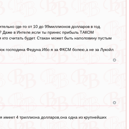
ительно где-то от 10 до 99миллионов долларов в год.
ь? Даже в Интеле,если ты принес прибыль ТАКОМ
и кто считать будет. Стакан может быть наполовину пустым
бок господина Федуна.Ибо я за ФКСМ болею,а не за Лукойл
рая имеет 4 триллиона долларов,она одна из крупнейших