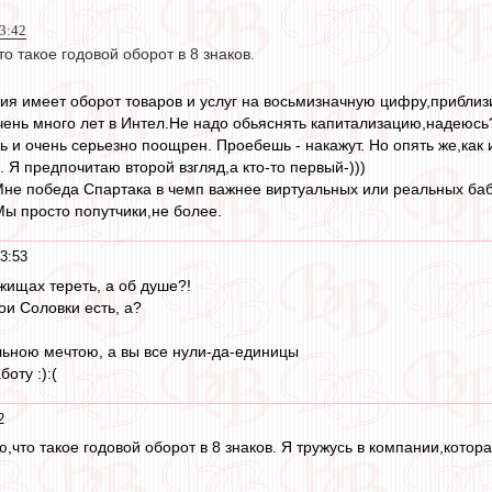
23:42
о такое годовой оборот в 8 знаков.
ния имеет оборот товаров и услуг на восьмизначную цифру,приблиз
чень много лет в Интел.Не надо обьяснять капитализацию,надеюс
 и очень серьезно поощрен. Проебешь - накажут. Но опять же,как 
 Я предпочитаю второй взгляд,а кто-то первый-)))
.Мне победа Спартака в чемп важнее виртуальных или реальных ба
Мы просто попутчики,не более.
3:53
жищах тереть, а об душе?!
ои Соловки есть, а?
ьною мечтою, а вы все нули-да-единицы
боту :):(
2
ю,что такое годовой оборот в 8 знаков. Я тружусь в компании,кото